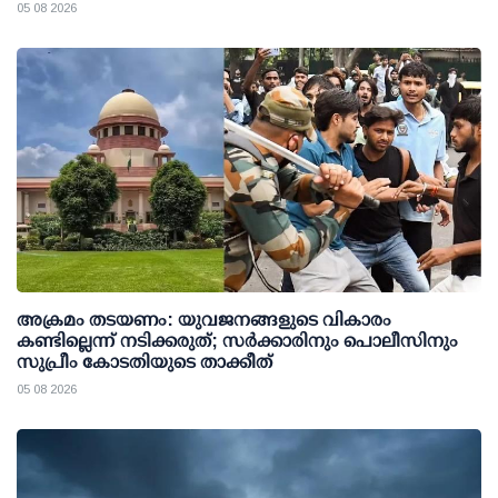
05 08 2026
അക്രമം തടയണം: യുവജനങ്ങളുടെ വികാരം
കണ്ടില്ലെന്ന് നടിക്കരുത്; സര്‍ക്കാരിനും പൊലീസിനും
സുപ്രീം കോടതിയുടെ താക്കീത്
05 08 2026