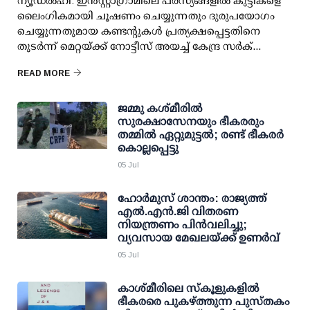
ന്യൂഡല്‍ഹി: ഇന്‍സ്റ്റാഗ്രാമിലെ പരസ്യങ്ങളില്‍ കുട്ടികളെ
ലൈംഗികമായി ചൂഷണം ചെയ്യുന്നതും ദുരുപയോഗം
ചെയ്യുന്നതുമായ കണ്ടന്റുകള്‍ പ്രത്യക്ഷപ്പെട്ടതിനെ
തുടര്‍ന്ന് മെറ്റയ്ക്ക് നോട്ടീസ് അയച്ച് കേന്ദ്ര സര്‍ക്...
READ MORE
ജമ്മു കശ്മീരിൽ
സുരക്ഷാസേനയും ഭീകരരും
തമ്മില്‍ ഏറ്റുമുട്ടല്‍; രണ്ട് ഭീകരർ
കൊല്ലപ്പെട്ടു
05 Jul
ഹോര്‍മുസ് ശാന്തം: രാജ്യത്ത്
എല്‍.എന്‍.ജി വിതരണ
നിയന്ത്രണം പിന്‍വലിച്ചു;
വ്യവസായ മേഖലയ്ക്ക് ഉണര്‍വ്
05 Jul
കാശ്മീരിലെ സ്‌കൂളുകളില്‍
ഭീകരരെ പുകഴ്ത്തുന്ന പുസ്തകം