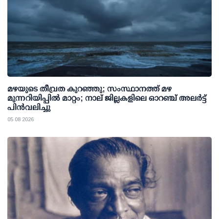
മഴയുടെ തീവ്രത കുറഞ്ഞു; സംസ്ഥാനത്ത് മഴ
മുന്നറിയിപ്പിൽ മാറ്റം; നാല് ജില്ലകളിലെ ഓറഞ്ച് അലർട്ട്
പിൻവലിച്ചു
05 08 2026