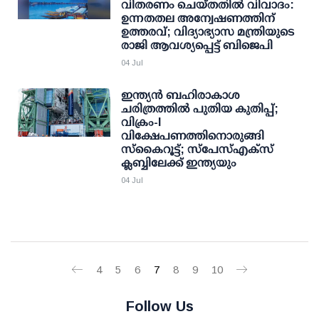
വിതരണം ചെയ്തതില്‍ വിവാദം:
ഉന്നതതല അന്വേഷണത്തിന്
ഉത്തരവ്; വിദ്യാഭ്യാസ മന്ത്രിയുടെ
രാജി ആവശ്യപ്പെട്ട് ബിജെപി
04 Jul
ഇന്ത്യൻ ബഹിരാകാശ
ചരിത്രത്തിൽ പുതിയ കുതിപ്പ്;
വിക്രം-I
വിക്ഷേപണത്തിനൊരുങ്ങി
സ്‌കൈറൂട്ട്; സ്പേസ്എക്സ്
ക്ലബ്ബിലേക്ക് ഇന്ത്യയും
04 Jul
4
5
6
7
8
9
10
Follow Us