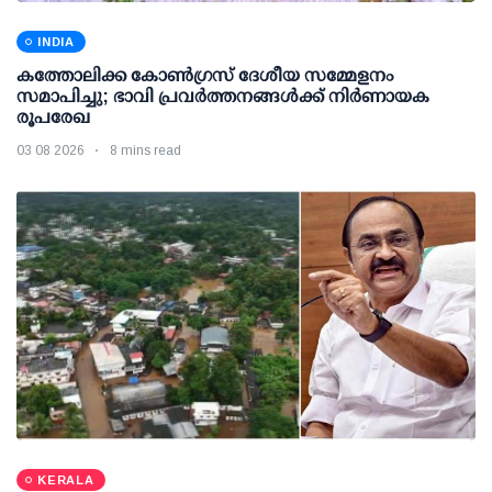
INDIA
കത്തോലിക്ക കോൺഗ്രസ് ദേശീയ സമ്മേളനം
സമാപിച്ചു; ഭാവി പ്രവർത്തനങ്ങൾക്ക് നിർണായക
രൂപരേഖ
03 08 2026
8 mins read
KERALA