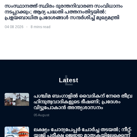
സംസ്ഥാനത്ത് സ്ഥിരം ദുരന്തനിവാരണ സംവിധാനം
നടപ്പാക്കും; ആദ്യ പദ്ധതി പത്തനംതിട്ടയില്‍:
പ്രളയബാധിത പ്രദേശങ്ങള്‍ സന്ദര്‍ശിച്ച് മുഖ്യമന്ത്രി
04 08 2026
8 mins read
L
Latest
പശ്ചിമ ബംഗാളിൽ വൈദികന് നേരെ തീവ്ര
ഹിന്ദുത്വവാദികളുടെ ഭീഷണി; പ്രദേശം
വിട്ടുപോകാൻ അന്ത്യശാസനം
05 August
ലക്ഷ്യം ചോദ്യപേപ്പര്‍ ചോര്‍ച്ച തടയല്‍; നീറ്റ്-
യുജി പരീക്ഷ ജെഇഇ മാതൃകയിലേക്കെന്ന്