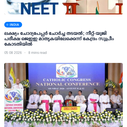
INDIA
ലക്ഷ്യം ചോദ്യപേപ്പര്‍ ചോര്‍ച്ച തടയല്‍; നീറ്റ്-യുജി
പരീക്ഷ ജെഇഇ മാതൃകയിലേക്കെന്ന് കേന്ദ്രം സുപ്രീം
കോടതിയില്‍
05 08 2026
8 mins read