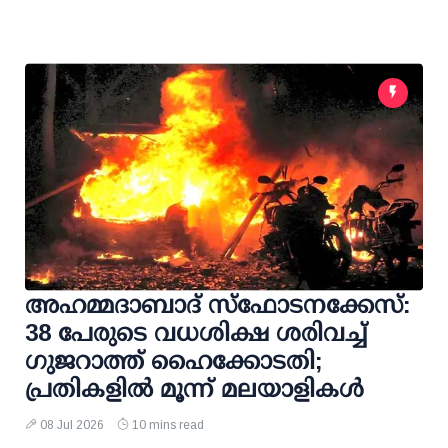
അഹമ്മദാബാദ് സ്ഫോടനക്കേസ്:
38 പേരുടെ വധശിക്ഷ ശരിവച്ച്
ഗുജറാത്ത് ഹൈക്കോടതി;
പ്രതികളില്‍ മൂന്ന് മലയാളികള്‍
08 Jul 2026
10 mins read