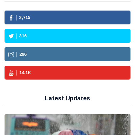
3,715
316
296
14.1
K
Latest Updates