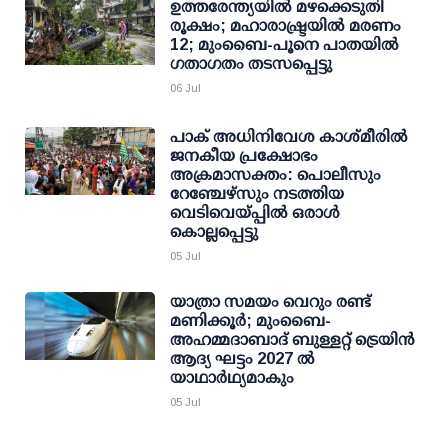
ഉത്തരേന്ത്യയിൽ മഴക്കെടുതി
രൂക്ഷം; മഹാരാഷ്ട്രയിൽ മരണം
12; മുംബൈ-പൂനെ പാതയിൽ
ഗതാഗതം തടസപ്പെട്ടു
06 Jul
പാക് അധിനിവേശ കാശ്മീരില്‍
ജനകീയ പ്രക്ഷോഭം
അക്രമാസക്തം: പൊലീസും
റേഞ്ചേഴ്‌സും നടത്തിയ
വെടിവെയ്പ്പില്‍ ഒരാള്‍
കൊല്ലപ്പെട്ടു
05 Jul
യാത്രാ സമയം വെറും രണ്ട്
മണിക്കൂര്‍; മുംബൈ-
അഹമ്മദാബാദ് ബുള്ളറ്റ് ട്രെയിന്‍
ആദ്യ ഘട്ടം 2027 ല്‍
യാഥാര്‍ഥ്യമാകും
05 Jul