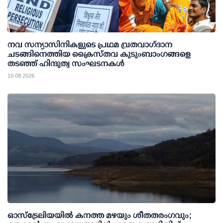
നവ സന്യാസിനികളുടെ പ്രഥമ വ്രതവാഗ്‌ദാന
ചടങ്ങിനെത്തിയ ക്രൈസ്തവ കുടുംബാംഗങ്ങളെ
തടഞ്ഞ് ഹിന്ദുത്വ സംഘടനകൾ
10 08 2026
ഓസ്‌ട്രേലിയയിൽ കനത്ത മഴയും ശീതതരംഗവും;