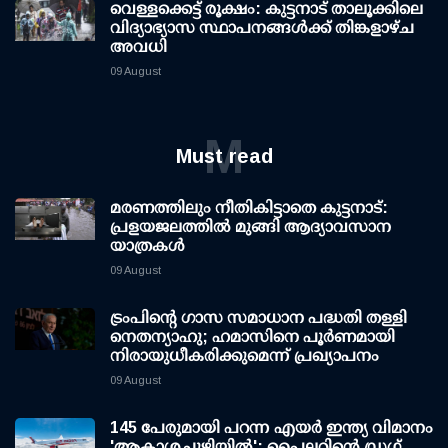
വെള്ളക്കെട്ട് രൂക്ഷം: കുട്ടനാട് താലൂക്കിലെ
വിദ്യാഭ്യാസ സ്ഥാപനങ്ങള്‍ക്ക് തിങ്കളാഴ്ച
അവധി
09 August
M
Must read
മരണത്തിലും നീതികിട്ടാതെ കുട്ടനാട്:
പ്രളയജലത്തില്‍ മുങ്ങി ആദ്യാവസാന
യാത്രകള്‍
09 August
ട്രംപിന്റെ ഗാസ സമാധാന പദ്ധതി തള്ളി
നെതന്യാഹു; ഹമാസിനെ പൂര്‍ണമായി
നിരായുധീകരിക്കുമെന്ന് പ്രഖ്യാപനം
09 August
145 പേരുമായി പറന്ന എയര്‍ ഇന്ത്യ വിമാനം
'ആകാശച്ചുഴിയില്‍'; പൈലറ്റിന്റെ ഡ്രഗ്