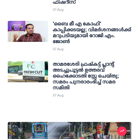
ഫിഷറീസ്
07 Aug
'ബൈ മീ എ കോഫി'
കാപ്പിക്കടയല്ല; വിമര്‍ശനങ്ങള്‍ക്ക്
മറുപടിയുമായി റോജി എം.
ജോണ്‍
07 Aug
താമരശേരി ഫ്രഷ്കട്ട് പ്ലാന്റ്
അടച്ചുപൂട്ടൽ ഉത്തരവ്
ഹൈക്കോടതി സ്റ്റേ ചെയ്തു;
സമരം പുനരാരംഭിച്ച് സമര
സമിതി
07 Aug