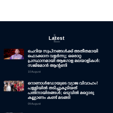
L
Latest
ചെറിയ സ്വപ്നങ്ങൾക്ക് അതീതമായി
ഫൊക്കാന വളർന്നു; ഒരൊറ്റ
പ്രസ്ഥാനമായി ആഗോള മലയാളികൾ:
സജിമോൻ ആന്റണി
10 August
റൊണാള്‍ഡോയുടെ വ്യാജ വിവാഹം!
പള്ളിയില്‍ തടിച്ചുകൂടിയത്
പതിനായിരങ്ങള്‍; ഒടുവില്‍ മറ്റൊരു
കല്ല്യാണം കണ്ട് മടങ്ങി
09 August