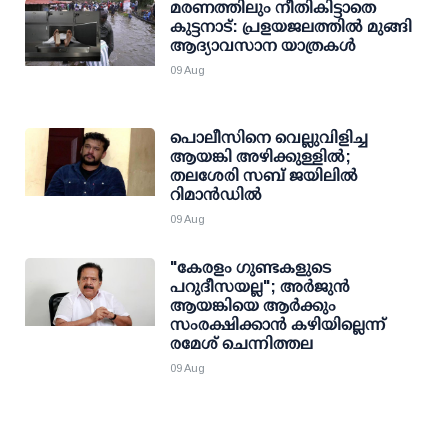
മരണത്തിലും നീതികിട്ടാതെ
കുട്ടനാട്: പ്രളയജലത്തില്‍ മുങ്ങി
ആദ്യാവസാന യാത്രകള്‍
09 Aug
പൊലീസിനെ വെല്ലുവിളിച്ച
ആയങ്കി അഴിക്കുള്ളില്‍;
തലശേരി സബ് ജയിലില്‍
റിമാന്‍ഡില്‍
09 Aug
"കേരളം ഗുണ്ടകളുടെ
പറുദീസയല്ല"; അർജുൻ
ആയങ്കിയെ ആർക്കും
സംരക്ഷിക്കാൻ കഴിയില്ലെന്ന്
രമേശ് ചെന്നിത്തല
09 Aug