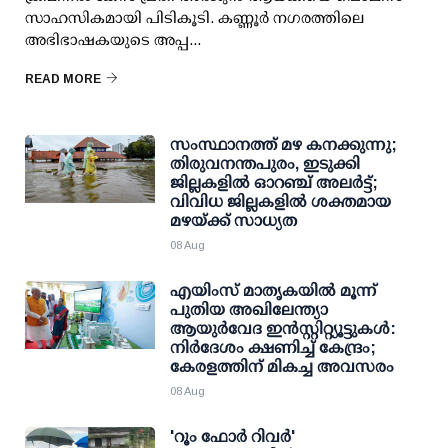
സാഹസികമായി പിടികൂടി. കണ്ണൂര്‍ നഗരത്തിലെ
അഭിഭാഷകയുടെ അപ്പ...
READ MORE
സംസ്ഥാനത്ത് മഴ കനക്കുന്നു;
തിരുവനന്തപുരം, ഇടുക്കി
ജില്ലകളിൽ ഓറഞ്ച് അലർട്ട്;
വിവിധ ജില്ലകളിൽ ശക്തമായ
മഴയ്ക്ക് സാധ്യത
08 Aug
എയിംസ് മാതൃകയില്‍ മൂന്ന്
പുതിയ അഖിലേന്ത്യാ
ആയുര്‍വേദ ഇന്‍സ്റ്റിറ്റ്യൂട്ടുകള്‍:
നിര്‍ദേശം ക്ഷണിച്ച് കേന്ദ്രം;
കേരളത്തിന് മികച്ച അവസരം
08 Aug
'റൂം ഫോര്‍ റിവര്‍'