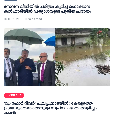
സേവന വീഥിയില്‍ ചരിത്രം കുറിച്ച് ഫൊക്കാന:
കല്‍ഹാരിയില്‍ പ്രത്യാശയുടെ പുതിയ പ്രഭാതം
07 08 2026
8 mins read
KERALA
'റൂം ഫോര്‍ റിവര്‍' ചുവപ്പുനാടയില്‍: കേരളത്തെ
പ്രളയമുക്തമാക്കാനുള്ള സ്വപ്ന പദ്ധതി വെളിച്ചം
കണ്ടില്ല