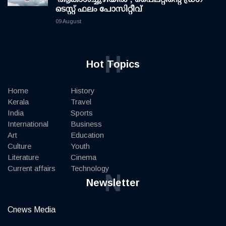
ടെസ്റ്റ് ഫലം പോസിറ്റീവ്
09 August
H
Hot Topics
Home
History
Kerala
Travel
India
Sports
International
Business
Art
Education
Culture
Youth
Literature
Cinema
Current affairs
Technology
N
Newsletter
Cnews Media