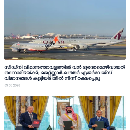
സിഡ്‌നി വിമാനത്താവളത്തിൽ വൻ ദുരന്തമൊഴിവായത്
തലനാരിഴയ്ക്ക്; ജെറ്റ്‌സ്റ്റാർ-ഖത്തർ എയർവേയ്‌സ്
വിമാനങ്ങൾ കൂട്ടിയിടിയിൽ നിന്ന് രക്ഷപ്പെട്ടു
09 08 2026