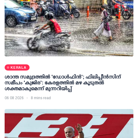
KERALA
ശാന്ത സമുദ്രത്തില്‍ 'ഡോള്‍ഫിന്‍'; ഫിലിപ്പീന്‍സിന്
സമീപം 'കുജിര': കേരളത്തില്‍ മഴ കൂടുതല്‍
ശക്തമാകുമെന്ന് മുന്നറിയിപ്പ്
06 08 2026
8 mins read