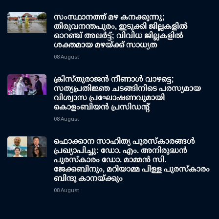
സംസ്ഥാനത്ത് മഴ കനക്കുന്നു;
തിരുവനന്തപുരം, ഇടുക്കി ജില്ലകളിൽ
ഓറഞ്ച് അലർട്ട്; വിവിധ ജില്ലകളിൽ
ശക്തമായ മഴയ്ക്ക് സാധ്യത
08 August
ക്രിസ്തുരാജൻ നീണാൾ വാഴട്ടെ;
സത്യപ്രതിജ്ഞ ചടങ്ങിനിടെ പരസ്യമായ
വിശ്വാസ പ്രഘോഷണവുമായി
കൊളംബിയൻ പ്രസിഡന്റ്
08 August
ഫൊക്കാന സാഹിത്യ പുരസ്‌കാരങ്ങള്‍
പ്രഖ്യാപിച്ചു: ഡോ. എം. അനിരുദ്ധന്‍
പുരസ്‌കാരം ഡോ. മാമ്മന്‍ സി.
ജേക്കബിനും, മറിയാമ്മ പിള്ള പുരസ്‌കാരം
ബിന്ദു കാനയ്ക്കും
08 August