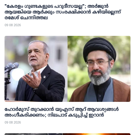
"കേരളം ഗുണ്ടകളുടെ പറുദീസയല്ല"; അർജുൻ
ആയങ്കിയെ ആർക്കും സംരക്ഷിക്കാൻ കഴിയില്ലെന്ന്
രമേശ് ചെന്നിത്തല
09 08 2026
ഹോർമുസ് തുറക്കാൻ യുഎസ് ആറ് ആവശ്യങ്ങൾ
അംഗീകരിക്കണം; നിലപാട് കടുപ്പിച്ച് ഇറാൻ
09 08 2026