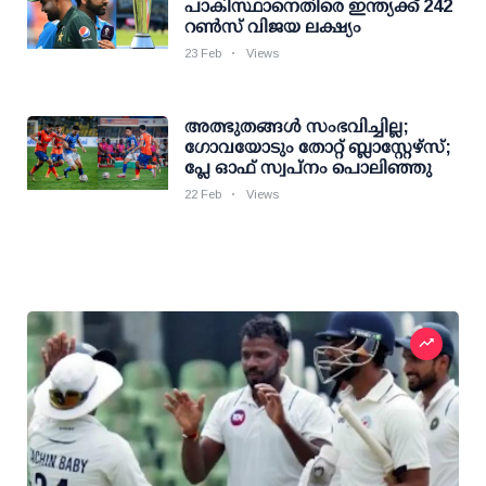
പാകിസ്ഥാനെതിരെ ഇന്ത്യക്ക് 242
റണ്‍സ് വിജയ ലക്ഷ്യം
23 Feb
Views
അത്ഭുതങ്ങൾ സംഭവിച്ചില്ല;
ഗോവയോടും തോറ്റ് ബ്ലാസ്റ്റേഴ്സ്;
പ്ലേ ഓഫ് സ്വപ്നം പൊലിഞ്ഞു
22 Feb
Views