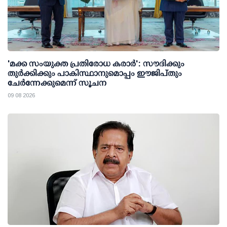
'മക്ക സംയുക്ത പ്രതിരോധ കരാര്‍': സൗദിക്കും
തുര്‍ക്കിക്കും പാകിസ്ഥാനുമൊപ്പം ഈജിപ്തും
ചേര്‍ന്നേക്കുമെന്ന് സൂചന
09 08 2026