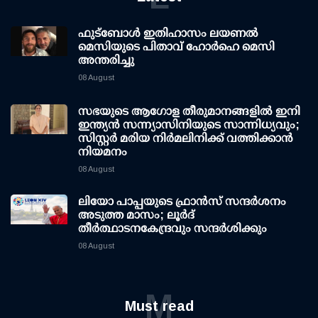
ഫുട്ബോൾ ഇതിഹാസം ലയണൽ
മെസിയുടെ പിതാവ് ഹോർഹെ മെസി
അന്തരിച്ചു
08 August
സഭയുടെ ആഗോള തീരുമാനങ്ങളിൽ ഇനി
ഇന്ത്യൻ സന്ന്യാസിനിയുടെ സാന്നിധ്യവും;
സിസ്റ്റർ മരിയ നിർമലിനിക്ക് വത്തിക്കാൻ
നിയമനം
08 August
ലിയോ പാപ്പയുടെ ഫ്രാൻസ് സന്ദർശനം
അടുത്ത മാസം; ലൂർദ്
തീർത്ഥാടനകേന്ദ്രവും സന്ദർശിക്കും
08 August
M
Must read