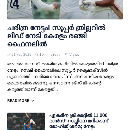
ചരിത്ര നേട്ടം! സൂപ്പര്‍ ത്രില്ലറില്‍
ലീഡ് നേടി കേരളം രഞ്ജി
ഫൈനലില്‍
21 Feb 2025
10 mins read
Views
അഹമ്മദാബാദ്: രഞ്ജിട്രോഫിയില്‍ കേരളത്തിന് ചരിത്ര
നേട്ടം. സെമി ഫൈനലിലെ സൂപ്പര്‍ ക്ലൈമാക്സില്‍
ഗുജറാത്തിനെതിരെ ഒന്നാമിന്നിങ്സ് നേടിയ കേരളം
ഫൈനലില്‍ കടന്നു. ഒന്നാമിന്നിങ്സ് ലീഡിന്റെ
കരുത്തിലാണ് കേരളത്...
READ MORE
ഏകദിന ക്രിക്കറ്റില്‍ 11,000
റണ്‍സ്! സച്ചിനെ മറികടന്ന്
രോഹിത് ശര്‍മ; നേട്ടം