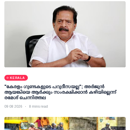
KERALA
"കേരളം ഗുണ്ടകളുടെ പറുദീസയല്ല"; അർജുൻ
ആയങ്കിയെ ആർക്കും സംരക്ഷിക്കാൻ കഴിയില്ലെന്ന്
രമേശ് ചെന്നിത്തല
09 08 2026
8 mins read