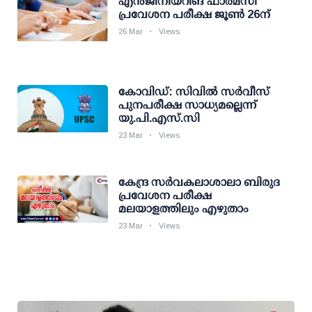
എൻജിനീയറിങ് ഫാർമസി
പ്രവേശന പരീക്ഷ ജൂൺ 26ന്
26 Mar
Views
കോവിഡ്: സിവില്‍ സര്‍വീസ്
പുനപരീക്ഷ സാധ്യമല്ലെന്ന്
യു.പി.എസ്.സി
23 Mar
Views
കേന്ദ്ര സര്‍വകലാശാലാ ബിരുദ
പ്രവേശന പരീക്ഷ
മലയാളത്തിലും എഴുതാം
23 Mar
Views