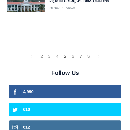
മന്ത്രിസഭയുടെ അംഗീകാരം
20 Nov
Views
2
3
4
5
6
7
8
Follow Us
4,990
610
612