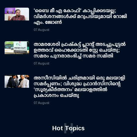
'ബൈ മീ എ കോഫി' കാപ്പിക്കടയല്ല;
വിമര്‍ശനങ്ങള്‍ക്ക് മറുപടിയുമായി റോജി
എം. ജോണ്‍
07 August
താമരശേരി ഫ്രഷ്കട്ട് പ്ലാന്റ് അടച്ചുപൂട്ടൽ
ഉത്തരവ് ഹൈക്കോടതി സ്റ്റേ ചെയ്തു;
സമരം പുനരാരംഭിച്ച് സമര സമിതി
07 August
അസീസിയിൽ ചരിത്രമായി ഒരു മലയാളി
സമർപ്പണം; വിശുദ്ധ ഫ്രാൻസിസിന്റെ
‘സൂര്യകീർത്തനം’ മലയാളത്തിൽ
പ്രകാശനം ചെയ്തു
07 August
H
Hot Topics