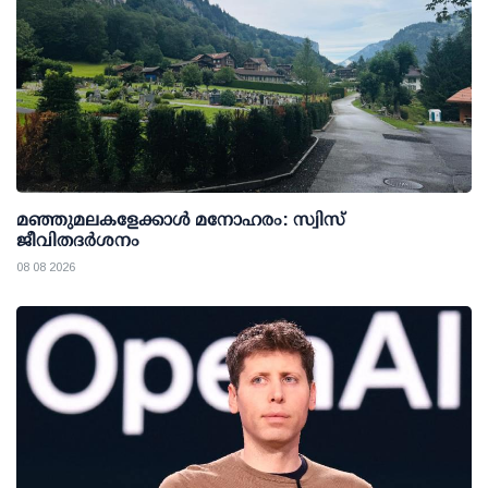
മഞ്ഞുമലകളേക്കാൾ മനോഹരം: സ്വിസ്
ജീവിതദർശനം
08 08 2026