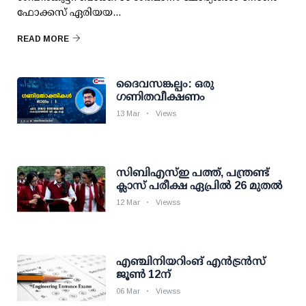
ഫോക്കസ് ഏരിയയ...
READ MORE
ദൈവസങ്കല്പം: ഒരു
ഗണിതവീക്ഷണം
13 Mar
Views
സിബിഎസ്‌ഇ പത്ത്, പന്ത്രണ്ട്
ക്ലാസ് പരീക്ഷ ഏപ്രില്‍ 26 മുതൽ
12 Mar
Viewss
എഞ്ചിനിയറിംങ് എന്‍ട്രന്‍സ്
ജൂണ്‍ 12ന്
06 Mar
Viewss