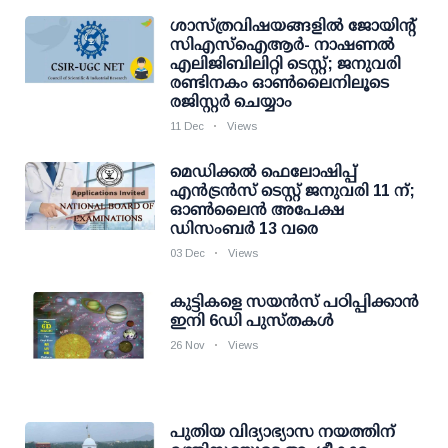
ശാസ്ത്രവിഷയങ്ങളില്‍ ജോയിന്റ്
സിഎസ്‌ഐആര്‍- നാഷണല്‍
എലിജിബിലിറ്റി ടെസ്റ്റ്; ജനുവരി
രണ്ടിനകം ഓണ്‍ലൈനിലൂടെ
രജിസ്റ്റർ ചെയ്യാം
11 Dec
Views
മെഡിക്കല്‍ ഫെലോഷിപ്പ്
എന്‍ട്രന്‍സ് ടെസ്റ്റ് ജനുവരി 11 ന്;
ഓണ്‍ലൈന്‍ അപേക്ഷ
ഡിസംബര്‍ 13 വരെ
03 Dec
Views
കുട്ടികളെ സയന്‍സ് പഠിപ്പിക്കാന്‍
ഇനി 6ഡി പുസ്തകൾ
26 Nov
Views
പുതിയ വിദ്യാഭ്യാസ നയത്തിന്