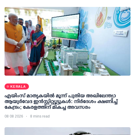
KERALA
എയിംസ് മാതൃകയില്‍ മൂന്ന് പുതിയ അഖിലേന്ത്യാ
ആയുര്‍വേദ ഇന്‍സ്റ്റിറ്റ്യൂട്ടുകള്‍: നിര്‍ദേശം ക്ഷണിച്ച്
കേന്ദ്രം; കേരളത്തിന് മികച്ച അവസരം
08 08 2026
8 mins read