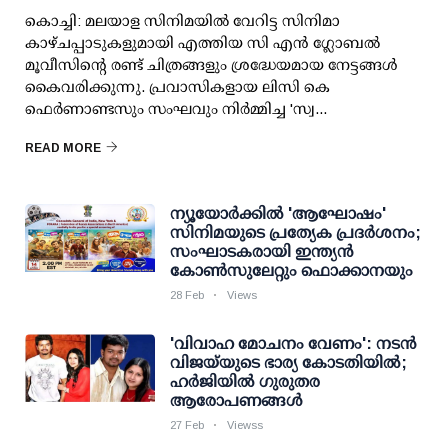
കൊച്ചി: മലയാള സിനിമയിൽ വേറിട്ട സിനിമാ
കാഴ്ചപ്പാടുകളുമായി എത്തിയ സി എൻ ഗ്ലോബൽ
മൂവീസിന്റെ രണ്ട് ചിത്രങ്ങളും ശ്രദ്ധേയമായ നേട്ടങ്ങൾ
കൈവരിക്കുന്നു. പ്രവാസികളായ ലിസി കെ
ഫെർണാണ്ടസും സംഘവും നിർമ്മിച്ച 'സ്വ...
READ MORE
ന്യൂയോർക്കിൽ 'ആഘോഷം'
സിനിമയുടെ പ്രത്യേക പ്രദർശനം;
സംഘാടകരായി ഇന്ത്യൻ
കോൺസുലേറ്റും ഫൊക്കാനയും
28 Feb
Views
'വിവാഹ മോചനം വേണം': നടന്‍
വിജയ്‌യുടെ ഭാര്യ കോടതിയില്‍;
ഹര്‍ജിയില്‍ ഗുരുതര
ആരോപണങ്ങള്‍
27 Feb
Viewss