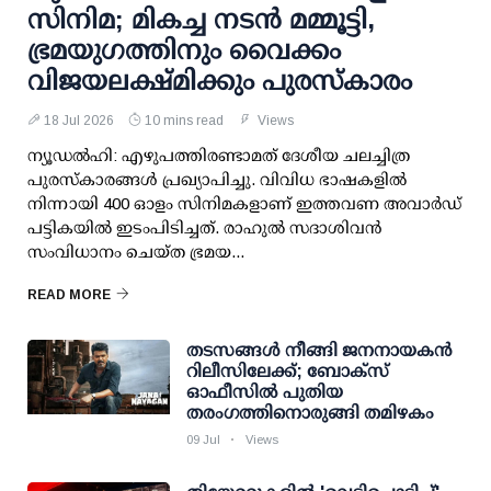
സിനിമ; മികച്ച നടൻ മമ്മൂട്ടി,
ഭ്രമയുഗത്തിനും വൈക്കം
വിജയലക്ഷ്മിക്കും പുരസ്‌കാരം
18 Jul 2026
10 mins read
Views
ന്യൂഡൽഹി: ‌എഴുപത്തിരണ്ടാമത് ദേശീയ ചലച്ചിത്ര
പുരസ്കാരങ്ങൾ പ്രഖ്യാപിച്ചു. വിവിധ ഭാഷകളിൽ
നിന്നായി 400 ഓളം സിനിമകളാണ് ഇത്തവണ അവാർഡ്
പട്ടികയിൽ ഇടംപിടിച്ചത്. രാഹുൽ സദാശിവൻ
സംവിധാനം ചെയ്ത ഭ്രമയ...
READ MORE
തടസങ്ങള്‍ നീങ്ങി ജനനായകന്‍
റിലീസിലേക്ക്; ബോക്‌സ്
ഓഫീസില്‍ പുതിയ
തരംഗത്തിനൊരുങ്ങി തമിഴകം
09 Jul
Views