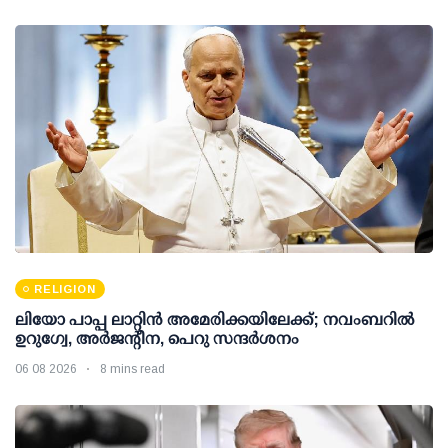
RELIGION
ലിയോ പാപ്പ ലാറ്റിൻ അമേരിക്കയിലേക്ക്; നവംബറിൽ
ഉറുഗ്വേ, അർജന്റീന, പെറു സന്ദർശനം
06 08 2026
8 mins read