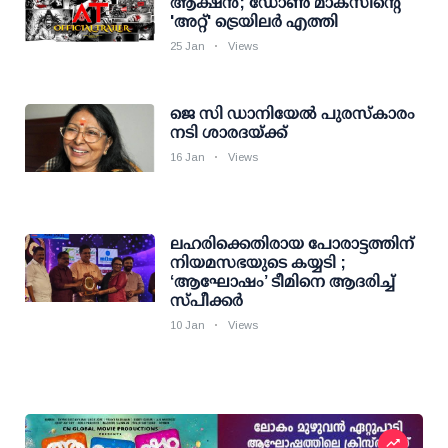
ആക്ഷൻ; ഡോൺ മാക്സിന്റെ
'അറ്റ്' ട്രെയിലർ എത്തി
25 Jan
Views
ജെ സി ഡാനിയേല്‍ പുരസ്‌കാരം
നടി ശാരദയ്ക്ക്
16 Jan
Views
ലഹരിക്കെതിരായ പോരാട്ടത്തിന്
നിയമസഭയുടെ കയ്യടി ;
‘ആഘോഷം’ ടീമിനെ ആദരിച്ച്
സ്പീക്കർ
10 Jan
Views