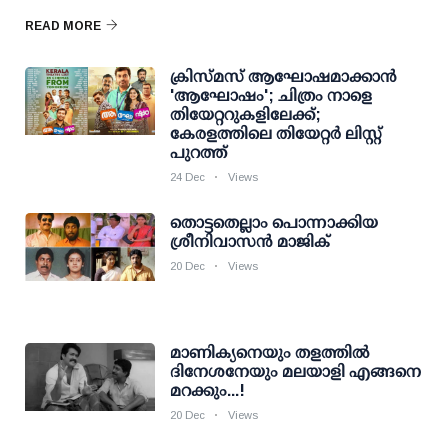
READ MORE
ക്രിസ്മസ് ആഘോഷമാക്കാൻ
'ആഘോഷം'; ചിത്രം നാളെ
തിയേറ്ററുകളിലേക്ക്;
കേരളത്തിലെ തിയേറ്റർ ലിസ്റ്റ്
പുറത്ത്
24 Dec
Views
തൊട്ടതെല്ലാം പൊന്നാക്കിയ
ശ്രീനിവാസന്‍ മാജിക്
20 Dec
Views
മാണിക്യനെയും തളത്തില്‍
ദിനേശനേയും മലയാളി എങ്ങനെ
മറക്കും...!
20 Dec
Views