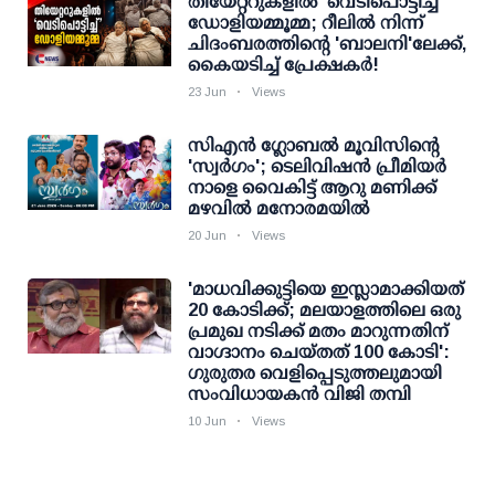
തിയേറ്ററുകളിൽ 'വെടിപൊട്ടിച്ച്'
ഡോളിയമ്മൂമ്മ; റീലിൽ നിന്ന്
ചിദംബരത്തിന്റെ 'ബാലനി'ലേക്ക്,
കൈയടിച്ച് പ്രേക്ഷകർ!
23 Jun
Views
സിഎൻ ​ഗ്ലോബൽ മൂവിസിന്റെ
'സ്വർ​ഗം'; ടെലിവിഷൻ പ്രീമിയർ
നാളെ വൈകിട്ട് ആറു മണിക്ക്
മഴവിൽ മനോരമയിൽ
20 Jun
Views
'മാധവിക്കുട്ടിയെ ഇസ്ലാമാക്കിയത്
20 കോടിക്ക്; മലയാളത്തിലെ ഒരു
പ്രമുഖ നടിക്ക് മതം മാറുന്നതിന്
വാഗ്ദാനം ചെയ്തത് 100 കോടി':
ഗുരുതര വെളിപ്പെടുത്തലുമായി
സംവിധായകന്‍ വിജി തമ്പി
10 Jun
Views