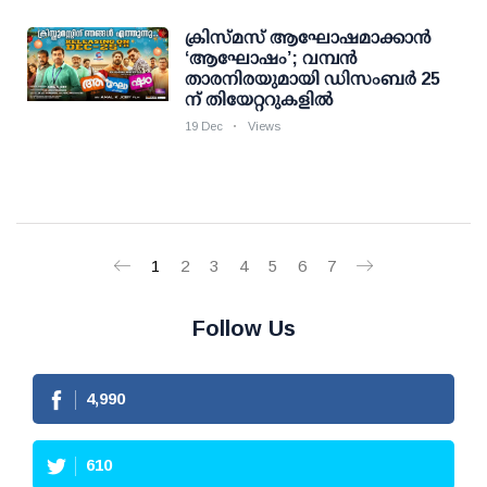
ക്രിസ്മസ് ആഘോഷമാക്കാൻ
‘ആഘോഷം’; വമ്പൻ
താരനിരയുമായി ഡിസംബർ 25
ന് തിയേറ്ററുകളിൽ
19 Dec
Views
1
2
3
4
5
6
7
Follow Us
4,990
610