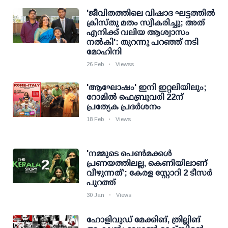
'ജീവിതത്തിലെ വിഷാദ ഘട്ടത്തില്‍
ക്രിസ്തു മതം സ്വീകരിച്ചു; അത്
എനിക്ക് വലിയ ആശ്വാസം
നല്‍കി': തുറന്നു പറഞ്ഞ് നടി
മോഹിനി
26 Feb
Viewss
'ആഘോഷം' ഇനി ഇറ്റലിയിലും;
റോമിൽ ഫെബ്രുവരി 22ന്
പ്രത്യേക പ്രദർശനം
18 Feb
Views
'നമ്മുടെ പെണ്‍മക്കള്‍
പ്രണയത്തിലല്ല, കെണിയിലാണ്
വീഴുന്നത്'; കേരള സ്റ്റോറി 2 ടീസര്‍
പുറത്ത്
30 Jan
Views
ഹോളിവുഡ് മേക്കിങ്, ത്രില്ലിങ്