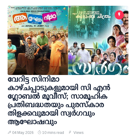
വേറിട്ട സിനിമാ
കാഴ്ചപ്പാടുകളുമായി സി എൻ
ഗ്ലോബൽ മൂവീസ്; സാമൂഹിക
പ്രതിബദ്ധതയും പുരസ്കാര
തിളക്കവുമായി സ്വർ​ഗവും
ആഘോഷവും
04 May 2026
10 mins read
Views