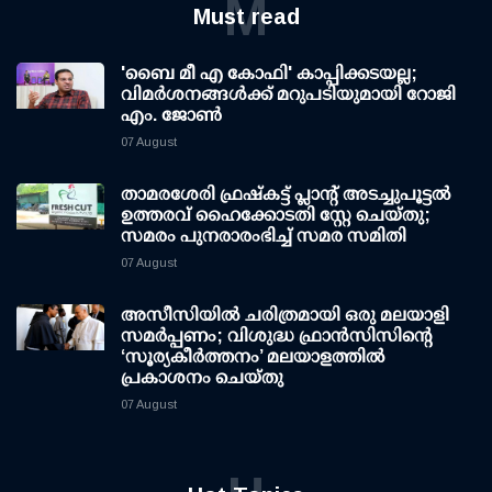
M
Must read
'ബൈ മീ എ കോഫി' കാപ്പിക്കടയല്ല;
വിമര്‍ശനങ്ങള്‍ക്ക് മറുപടിയുമായി റോജി
എം. ജോണ്‍
07 August
താമരശേരി ഫ്രഷ്കട്ട് പ്ലാന്റ് അടച്ചുപൂട്ടൽ
ഉത്തരവ് ഹൈക്കോടതി സ്റ്റേ ചെയ്തു;
സമരം പുനരാരംഭിച്ച് സമര സമിതി
07 August
അസീസിയിൽ ചരിത്രമായി ഒരു മലയാളി
സമർപ്പണം; വിശുദ്ധ ഫ്രാൻസിസിന്റെ
‘സൂര്യകീർത്തനം’ മലയാളത്തിൽ
പ്രകാശനം ചെയ്തു
07 August