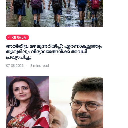
KERALA
അതിതീവ്ര മഴ മുന്നറിയിപ്പ്: എറണാകുളത്തും
തൃശൂരിലും വിദ്യാലയങ്ങള്‍ക്ക് അവധി
പ്രഖ്യാപിച്ചു
07 08 2026
8 mins read