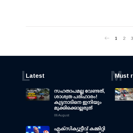
1
2
L
M
Latest
Must 
സഹതാപമല്ല വേണ്ടത്,
ശാശ്വത പരിഹാരം!
കുട്ടനാടിനെ ഇനിയും
മുക്കിക്കൊല്ലരുത്
06 August
എക്സിക്യൂട്ടീവ് കമ്മിറ്റി