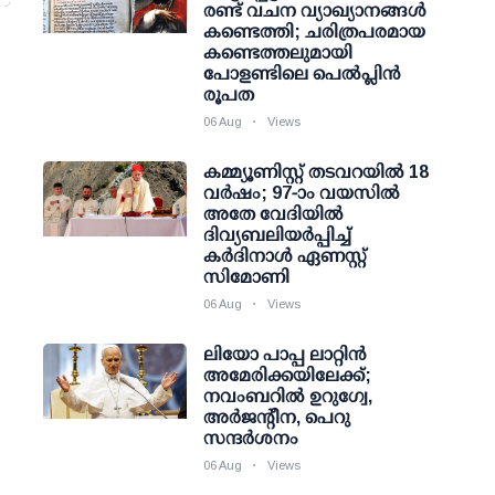
രണ്ട് വചന വ്യാഖ്യാനങ്ങൾ
കണ്ടെത്തി; ചരിത്രപരമായ
കണ്ടെത്തലുമായി
പോളണ്ടിലെ പെൽപ്ലിൻ
രൂപത
06 Aug
Views
കമ്മ്യൂണിസ്റ്റ് തടവറയില്‍ 18
വര്‍ഷം; 97-ാം വയസില്‍
അതേ വേദിയില്‍
ദിവ്യബലിയര്‍പ്പിച്ച്
കര്‍ദിനാള്‍ ഏണസ്റ്റ്
സിമോണി
ൻ
06 Aug
Views
ലിയോ പാപ്പ ലാറ്റിൻ
അമേരിക്കയിലേക്ക്;
നവംബറിൽ ഉറുഗ്വേ,
അർജന്റീന, പെറു
സന്ദർശനം
06 Aug
Views