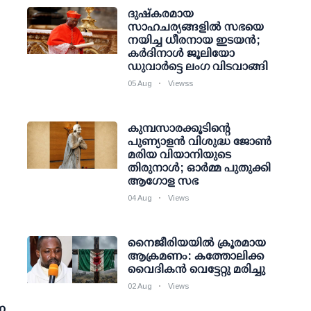
ദുഷ്കരമായ
സാഹചര്യങ്ങളിൽ സഭയെ
നയിച്ച ധീരനായ ഇടയൻ;
കർദിനാൾ ജൂലിയോ
ഡുവാർട്ടെ ലംഗ വിടവാങ്ങി
05 Aug
Viewss
കുമ്പസാരക്കൂടിന്റെ
പുണ്യാളന്‍ വിശുദ്ധ ജോണ്‍
മരിയ വിയാനിയുടെ
തിരുനാള്‍; ഓര്‍മ്മ പുതുക്കി
ആഗോള സഭ
04 Aug
Views
നൈജീരിയയില്‍ ക്രൂരമായ
ആക്രമണം: കത്തോലിക്ക
വൈദികന്‍ വെട്ടേറ്റു മരിച്ചു
02 Aug
Views
ന