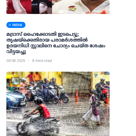
INDIA
മദ്രാസ് ഹൈക്കോടതി ഇടപെട്ടു;
തൃഷയ്ക്കെതിരായ പരാമര്‍ശത്തില്‍
ഉദയനിധി സ്റ്റാലിനെ ചോദ്യം ചെയ്ത ശേഷം
വിട്ടയച്ചു
04 08 2026
8 mins read