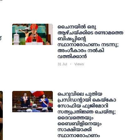
ചൈനയില്‍ ഒരു
ആഴ്ചയ്ക്കിടെ രണ്ടാമത്തെ
്
ബിഷപ്പിന്റെ
സ്ഥാനാരോഹണം നടന്നു;
അംഗീകാരം നൽകി
വത്തിക്കാൻ
31 Jul
Views
പെറുവിലെ പുതിയ
പ്രസിഡന്റായി കെയ്‌കോ
സോഫിയ ഫുജിമോറി
സത്യപ്രതിജ്ഞ ചെയ്തു;
ദൈവത്തെയും
ബൈബിളിനെയും
സാക്ഷിയാക്കി
സ്ഥാനാരോഹണം