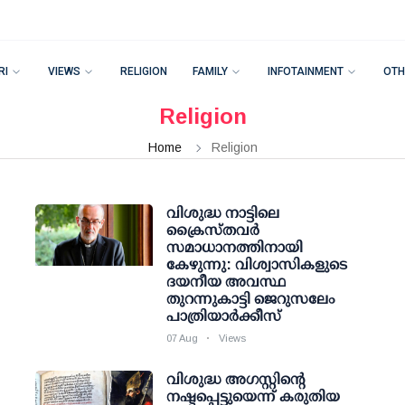
RI
VIEWS
RELIGION
FAMILY
INFOTAINMENT
OTH
Religion
Home
Religion
വിശുദ്ധ നാട്ടിലെ
ക്രൈസ്തവർ
സമാധാനത്തിനായി
കേഴുന്നു: വിശ്വാസികളുടെ
ദയനീയ അവസ്ഥ
തുറന്നുകാട്ടി ജെറുസലേം
പാത്രിയാർക്കീസ്
07 Aug
Views
വിശുദ്ധ അഗസ്റ്റിന്റെ
നഷ്ടപ്പെട്ടുയെന്ന് കരുതിയ