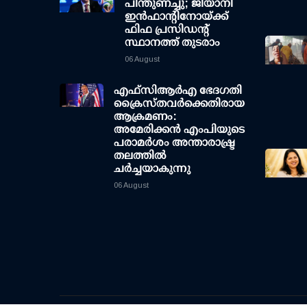
പിന്തുണച്ചു; ജിയാനി
ഇന്‍ഫാന്റിനോയ്ക്ക്
ഫിഫ പ്രസിഡന്റ്
സ്ഥാനത്ത് തുടരാം
06 August
എഫ്‌സി‌ആര്‍‌എ ഭേദഗതി
ക്രൈസ്തവർക്കെതിരായ
ആക്രമണം:
അമേരിക്കൻ എംപിയുടെ
പരാമർശം അന്താരാഷ്ട്ര
തലത്തിൽ
ചർച്ചയാകുന്നു
06 August