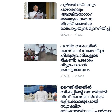
പൂഴ്ത്തിവയ്ക്കലും
പാഴാക്കലും
'ആത്മീയരോഗം':
അത്യാഗ്രഹമെന്ന
തിന്മയ്ക്കെതിരെ
മാർപാപ്പയുടെ മുന്നറിയിപ്പ്
05 Aug
Views
പശ്ചിമ ബംഗാളിൽ
വൈദികന് നേരെ തീവ്ര
ഹിന്ദുത്വവാദികളുടെ
ഭീഷണി; പ്രദേശം
വിട്ടുപോകാൻ
അന്ത്യശാസനം
05 Aug
Viewss
നൈജീരിയയിൽ
ബിഷപ്പിന്റെ വസതിയിൽ
നിന്ന് വൈദികാർഥിയെ
തട്ടിക്കൊണ്ടുപോയി;
സുരക്ഷിത
മോചനത്തിനായി പ്രാർത്ഥ