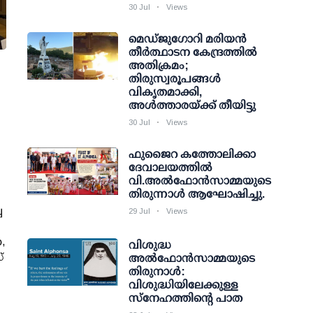
30 Jul
Views
മെഡ്‌ജുഗോറി മരിയൻ
തീർത്ഥാടന കേന്ദ്രത്തിൽ
അതിക്രമം;
തിരുസ്വരൂപങ്ങൾ
വികൃതമാക്കി,
അൾത്താരയ്ക്ക് തീയിട്ടു
30 Jul
Views
ഫുജൈറ കത്തോലിക്കാ
ദേവാലയത്തിൽ
വി.അൽഫോൻസാമ്മയുടെ
തിരുന്നാൾ ആഘോഷിച്ചു.
ച
29 Jul
Views
,
വിശുദ്ധ
്
അൽഫോൻസാമ്മയുടെ
തിരുനാൾ:
വിശുദ്ധിയിലേക്കുള്ള
സ്നേഹത്തിന്റെ പാത