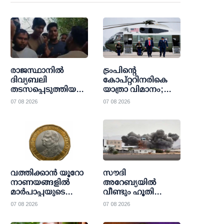
രാജസ്ഥാനിൽ
ട്രംപിന്റെ
ദിവ്യബലി
കോപ്റ്ററിനരികെ
തടസപ്പെടുത്തിയ
യാത്രാ വിമാനം;
സംഭവം:
സുരക്ഷാ
07 08 2026
07 08 2026
കത്തോലിക്കാ
പ്രോട്ടോക്കോള്‍
വിശ്വാസികളുടെ
ലംഘനത്തില്‍
ജാമ്യാപേക്ഷ
അന്വേഷണവുമായി
വീണ്ടും തള്ളി;
ഫെഡറല്‍
ഹൈക്കോടതിയെ
ഏവിയേഷന്‍
സമീപിക്കാൻ സഭാ
നേതൃത്വം
വത്തിക്കാൻ യൂറോ
സൗദി
നാണയങ്ങളിൽ
അറേബ്യയില്‍
മാർപാപ്പയുടെ
വീണ്ടും ഹൂതി
മുഖചിത്രം വീണ്ടും;
ആക്രമണം;
07 08 2026
07 08 2026
ചരിത്രമെഴുതി
പ്രവാസികള്‍ക്കടക്കം
ലിയോ
പതിനൊന്ന് പേര്‍ക്ക്