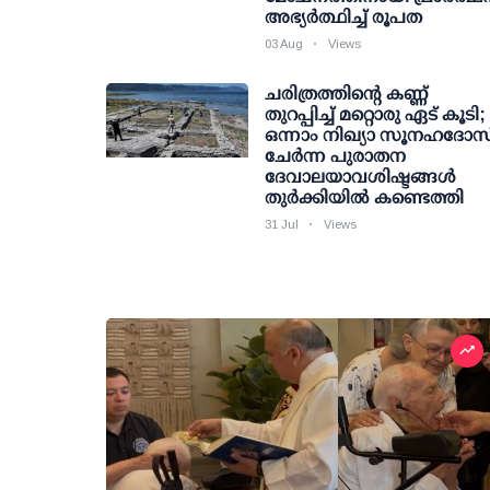
അഭ്യർത്ഥിച്ച് രൂപത
03 Aug
Views
ചരിത്രത്തിന്റെ കണ്ണ്
തുറപ്പിച്ച് മറ്റൊരു ഏട് കൂടി;
ഒന്നാം നിഖ്യാ സൂനഹദോസ
ചേർന്ന പുരാതന
ദേവാലയാവശിഷ്ടങ്ങൾ
തുർക്കിയിൽ കണ്ടെത്തി
31 Jul
Views