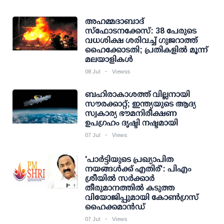
അഹമ്മദാബാദ്
സ്ഫോടനക്കേസ്: 38 പേരുടെ
വധശിക്ഷ ശരിവച്ച് ഗുജറാത്ത്
ഹൈക്കോടതി; പ്രതികളില്‍ മൂന്ന്
മലയാളികള്‍
08 Jul
Viewss
ബഹിരാകാശത്ത് വില്ലനായി
സൗരക്കാറ്റ്; ഇന്ത്യയുടെ ആദ്യ
സ്വകാര്യ ഭൗമനിരീക്ഷണ
ഉപഗ്രഹം ദൃഷ്ടി നഷ്ടമായി
07 Jul
Views
'പാര്‍ട്ടിയുടെ പ്രഖ്യാപിത
നയങ്ങള്‍ക്ക് എതിര്': പിഎം
ശ്രീയില്‍ സര്‍ക്കാര്‍
തീരുമാനത്തില്‍ കടുത്ത
വിയോജിപ്പുമായി കോണ്‍ഗ്രസ്
ഹൈക്കമാന്‍ഡ്
07 Jul
Views