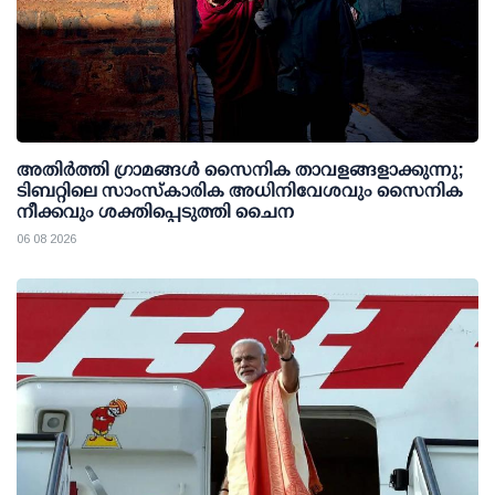
അതിര്‍ത്തി ഗ്രാമങ്ങള്‍ സൈനിക താവളങ്ങളാക്കുന്നു;
ടിബറ്റിലെ സാംസ്‌കാരിക അധിനിവേശവും സൈനിക
നീക്കവും ശക്തിപ്പെടുത്തി ചൈന
06 08 2026