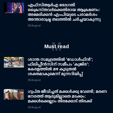
എഫ്‌സി‌ആര്‍‌എ ഭേദഗതി
ക്രൈസ്തവർക്കെതിരായ ആക്രമണം:
അമേരിക്കൻ എംപിയുടെ പരാമർശം
അന്താരാഷ്ട്ര തലത്തിൽ ചർച്ചയാകുന്നു
06 August
M
Must read
ശാന്ത സമുദ്രത്തില്‍ 'ഡോള്‍ഫിന്‍';
ഫിലിപ്പീന്‍സിന് സമീപം 'കുജിര':
കേരളത്തില്‍ മഴ കൂടുതല്‍
ശക്തമാകുമെന്ന് മുന്നറിയിപ്പ്
06 August
ഗുപ്ത ജീവിച്ചത് മക്കള്‍ക്കു വേണ്ടി; മരണ
നേരത്ത് ആരുമില്ലാതെ മടക്കം:
മക്കള്‍ക്കെല്ലാം തിരക്കോട് തിരക്ക്
06 August