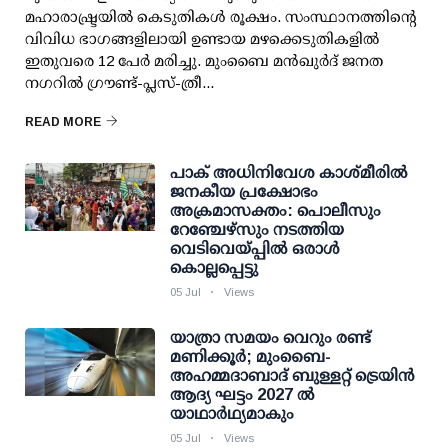
മഹാരാഷ്ട്രയിൽ കെടുതികൾ രൂക്ഷം. സംസ്ഥാനത്തിന്റെ
വിവിധ ഭാഗങ്ങളിലായി ഉണ്ടായ മഴക്കെടുതികളിൽ
ഇതുവരെ 12 പേർ മരിച്ചു. മുംബൈ മൻഖുർദ് ജനത
നഗറിൽ ഗ്രൗണ്ട്-പ്ലസ്-ത്രീ...
READ MORE
പാക് അധിനിവേശ കാശ്മീരില്‍
ജനകീയ പ്രക്ഷോഭം
അക്രമാസക്തം: പൊലീസും
റേഞ്ചേഴ്‌സും നടത്തിയ
വെടിവെയ്പ്പില്‍ ഒരാള്‍
കൊല്ലപ്പെട്ടു
05 Jul
Views
യാത്രാ സമയം വെറും രണ്ട്
മണിക്കൂര്‍; മുംബൈ-
അഹമ്മദാബാദ് ബുള്ളറ്റ് ട്രെയിന്‍
ആദ്യ ഘട്ടം 2027 ല്‍
യാഥാര്‍ഥ്യമാകും
05 Jul
Views