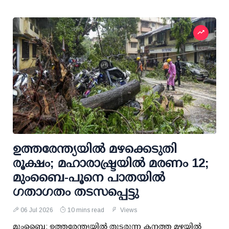
ഉത്തരേന്ത്യയിൽ മഴക്കെടുതി
രൂക്ഷം; മഹാരാഷ്ട്രയിൽ മരണം 12;
മുംബൈ-പൂനെ പാതയിൽ
ഗതാഗതം തടസപ്പെട്ടു
06 Jul 2026
10 mins read
Views
മുംബൈ: ഉത്തരേന്ത്യയിൽ തുടരുന്ന കനത്ത മഴയിൽ