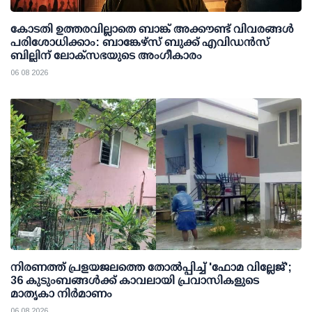
കോടതി ഉത്തരവില്ലാതെ ബാങ്ക് അക്കൗണ്ട് വിവരങ്ങള്‍
പരിശോധിക്കാം: ബാങ്കേഴ്സ് ബുക്ക് എവിഡന്‍സ്
ബില്ലിന് ലോക്സഭയുടെ അംഗീകാരം
06 08 2026
നിരണത്ത് പ്രളയജലത്തെ തോല്‍പ്പിച്ച് 'ഫോമ വില്ലേജ്';
36 കുടുംബങ്ങള്‍ക്ക് കാവലായി പ്രവാസികളുടെ
മാതൃകാ നിര്‍മാണം
06 08 2026