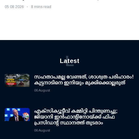
05 08 2026
8 mins read
L
Latest
സഹതാപമല്ല വേണ്ടത്, ശാശ്വത പരിഹാരം!
കുട്ടനാടിനെ ഇനിയും മുക്കിക്കൊല്ലരുത്
06 August
എക്സിക്യൂട്ടീവ് കമ്മിറ്റി പിന്തുണച്ചു;
ജിയാനി ഇന്‍ഫാന്റിനോയ്ക്ക് ഫിഫ
പ്രസിഡന്റ് സ്ഥാനത്ത് തുടരാം
06 August