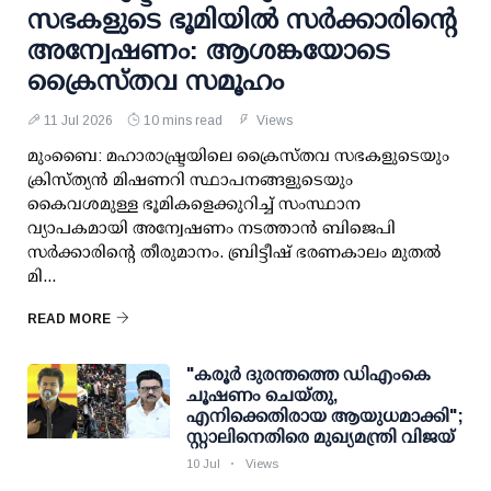
സഭകളുടെ ഭൂമിയിൽ സർക്കാരിന്റെ
അന്വേഷണം: ആശങ്കയോടെ
ക്രൈസ്തവ സമൂഹം
11 Jul 2026
10 mins read
Views
മുംബൈ: മഹാരാഷ്ട്രയിലെ ക്രൈസ്തവ സഭകളുടെയും
ക്രിസ്ത്യൻ മിഷണറി സ്ഥാപനങ്ങളുടെയും
കൈവശമുള്ള ഭൂമികളെക്കുറിച്ച് സംസ്ഥാന
വ്യാപകമായി അന്വേഷണം നടത്താൻ ബിജെപി
സർക്കാരിന്റെ തീരുമാനം. ബ്രിട്ടീഷ് ഭരണകാലം മുതൽ
മി...
READ MORE
"കരൂർ ദുരന്തത്തെ ഡിഎംകെ
ചൂഷണം ചെയ്തു,
എനിക്കെതിരായ ആയുധമാക്കി";
സ്റ്റാലിനെതിരെ മുഖ്യമന്ത്രി വിജയ്
10 Jul
Views