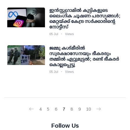
ഇന്‍സ്റ്റഗ്രാമില്‍ കുട്ടികളുടെ
ലൈംഗിക ചൂഷണ പരസ്യങ്ങള്‍;
മെറ്റയ്ക്ക് കേന്ദ്ര സര്‍ക്കാരിന്റെ
നോട്ടീസ്
05 Jul
Views
ജമ്മു കശ്മീരിൽ
സുരക്ഷാസേനയും ഭീകരരും
തമ്മില്‍ ഏറ്റുമുട്ടല്‍; രണ്ട് ഭീകരർ
കൊല്ലപ്പെട്ടു
05 Jul
Views
4
5
6
7
8
9
10
Follow Us