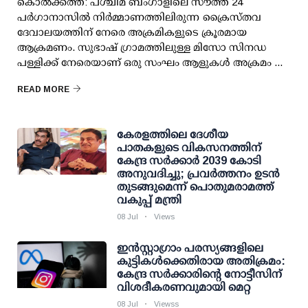
കൊൽക്കത്ത: പശ്ചിമ ബംഗാളിലെ സൗത്ത് 24
പർഗാനാസിൽ നിർമ്മാണത്തിലിരുന്ന ക്രൈസ്തവ
ദേവാലയത്തിന് നേരെ അക്രമികളുടെ ക്രൂരമായ
ആക്രമണം. സുഭാഷ് ഗ്രാമത്തിലുള്ള മിസോ സിനഡ
പള്ളിക്ക് നേരെയാണ് ഒരു സംഘം ആളുകൾ അക്രമം ...
READ MORE
കേരളത്തിലെ ദേശീയ
പാതകളുടെ വികസനത്തിന്
കേന്ദ്ര സര്‍ക്കാര്‍ 2039 കോടി
അനുവദിച്ചു; പ്രവര്‍ത്തനം ഉടന്‍
തുടങ്ങുമെന്ന് പൊതുമരാമത്ത്
വകുപ്പ് മന്ത്രി
08 Jul
Views
ഇന്‍സ്റ്റാഗ്രാം പരസ്യങ്ങളിലെ
കുട്ടികള്‍ക്കെതിരായ അതിക്രമം:
കേന്ദ്ര സര്‍ക്കാരിന്റെ നോട്ടീസിന്
വിശദീകരണവുമായി മെറ്റ
08 Jul
Viewss