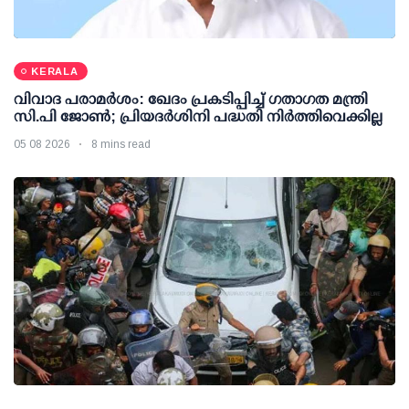
KERALA
വിവാദ പരാമര്‍ശം: ഖേദം പ്രകടിപ്പിച്ച് ഗതാഗത മന്ത്രി
സി.പി ജോണ്‍; പ്രിയദര്‍ശിനി പദ്ധതി നിര്‍ത്തിവെക്കില്ല
05 08 2026
8 mins read