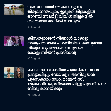
സംസ്ഥാനത്ത് മഴ കനക്കുന്നു;
തിരുവനന്തപുരം, ഇടുക്കി ജില്ലകളിൽ
ഓറഞ്ച് അലർട്ട്; വിവിധ ജില്ലകളിൽ
ശക്തമായ മഴയ്ക്ക് സാധ്യത
08 August
ക്രിസ്തുരാജൻ നീണാൾ വാഴട്ടെ;
സത്യപ്രതിജ്ഞ ചടങ്ങിനിടെ പരസ്യമായ
വിശ്വാസ പ്രഘോഷണവുമായി
കൊളംബിയൻ പ്രസിഡന്റ്
08 August
ഫൊക്കാന സാഹിത്യ പുരസ്‌കാരങ്ങള്‍
പ്രഖ്യാപിച്ചു: ഡോ. എം. അനിരുദ്ധന്‍
പുരസ്‌കാരം ഡോ. മാമ്മന്‍ സി.
ജേക്കബിനും, മറിയാമ്മ പിള്ള പുരസ്‌കാരം
ബിന്ദു കാനയ്ക്കും
08 August