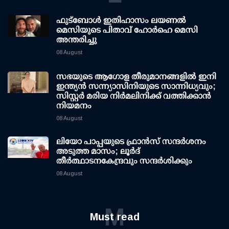
ഫുട്ബോൾ ഇതിഹാസം ലയണൽ
മെസിയുടെ പിതാവ് ഹോർഹെ മെസി
അന്തരിച്ചു
08 August
സഭയുടെ ആഗോള തീരുമാനങ്ങളിൽ ഇനി
ഇന്ത്യൻ സന്ന്യാസിനിയുടെ സാന്നിധ്യവും;
സിസ്റ്റർ മരിയ നിർമലിനിക്ക് വത്തിക്കാൻ
നിയമനം
08 August
ലിയോ പാപ്പയുടെ ഫ്രാൻസ് സന്ദർശനം
അടുത്ത മാസം; ലൂർദ്
തീർത്ഥാടനകേന്ദ്രവും സന്ദർശിക്കും
08 August
M
Must read