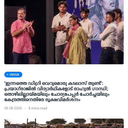
INDIA
'ഇന്നത്തെ ഡിഗ്രി വെറുമൊരു കടലാസ് തുണ്ട്':
പ്രയാഗ്‌രാജില്‍ വിദ്യാര്‍ഥികളോട് രാഹുല്‍ ഗാന്ധി;
തൊഴിലില്ലായ്മയിലും ചോദ്യപേപ്പര്‍ ചോര്‍ച്ചയിലും
കേന്ദ്രത്തിനെതിരേ രൂക്ഷവിമര്‍ശനം
09 08 2026
8 mins read