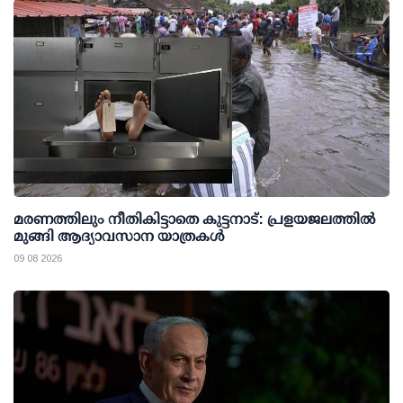
മരണത്തിലും നീതികിട്ടാതെ കുട്ടനാട്: പ്രളയജലത്തില്‍
മുങ്ങി ആദ്യാവസാന യാത്രകള്‍
09 08 2026