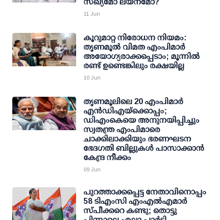
സഖ്യമോ ലയനമോ?
11 Jun
കൂറുമാറ്റ നിരോധന നിയമം:
തൃണമൂല്‍ വിമത എംപിമാര്‍
അയോഗ്യരാക്കപ്പെടാം; മൂന്നില്‍
രണ്ട് ഉണ്ടെങ്കിലും രക്ഷയില്ല
10 Jun
തൃണമൂലിലെ 20 എംപിമാര്‍
എന്‍ഡിഎയ്‌ക്കൊപ്പം;
ഡിഎംകെയെ അനുനയിപ്പിച്ചും
സ്വതന്ത്ര എംപിമാരെ
ചാക്കിലാക്കിയും ഭരണഘടന
ഭേദഗതി ബില്ലുകള്‍ പാസാക്കാന്‍
കേന്ദ്ര നീക്കം
09 Jun
പുറത്താക്കപ്പെട്ട നേതാവിനൊപ്പം
58 ടിഎംസി എംഎല്‍എമാര്‍
സ്പീക്കറെ കണ്ടു; തൊട്ടു
പിന്നാലെ എല്ലാ പാര്‍ട്ടി