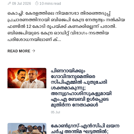
09 Jul 2026
10 mins read
കൊച്ചി: കേരളത്തിലെ നിയമസഭാ തിരഞ്ഞെടുപ്പ്
പ്രചാരണത്തിനായി ബിജെപി കേന്ദ്ര നേതൃത്വം നല്‍കിയ
ഫണ്ടില്‍ 12 കോടി രൂപയ്ക്ക് കണക്കില്ലെന്ന് പരാതി.
ബിജെപിയുടെ കേന്ദ്ര ഓഡിറ്റ് വിഭാഗം നടത്തിയ
പരിശോധനയിലാണ് ക്...
READ MORE
പിണറായിക്കും
ഗോവിന്ദനുമെതിരെ
സിപിഎമ്മില്‍ പുതുചേരി
ശക്തമാകുന്നു;
അനുഗ്രഹാശിസുകളുമായി
എം.എ ബേബി ഉള്‍പ്പെടെ
മുതിര്‍ന്ന നേതാക്കള്‍
05 Jul
കോണ്‍ഗ്രസ്-എന്‍സിപി ലയന
ചര്‍ച്ച അന്തിമ ഘട്ടത്തില്‍;