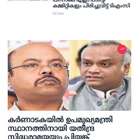
കമ്മിറ്റികളും പിരിച്ചുവിട്ട് ടിഎംസി
03 Jun
കര്‍ണാടകയില്‍ ഉപമുഖ്യമന്ത്രി
സ്ഥാനത്തിനായി യതീന്ദ്ര
സിദ്ധരാമയ്യയും പ്രിയങ്ക്