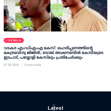
KERALA
വടകര എംഡിഎംഎ കേസ്: ലഹരിപ്പണത്തിന്റെ
കേന്ദ്രബിന്ദു ജിജില്‍; ബാങ്ക് അക്കൗണ്ടില്‍ കോടിയുടെ
ഇടപാട്, പയ്യോളി കേസിലും പ്രതിചേര്‍ക്കും
07 08 2026
8 mins read
L
Latest