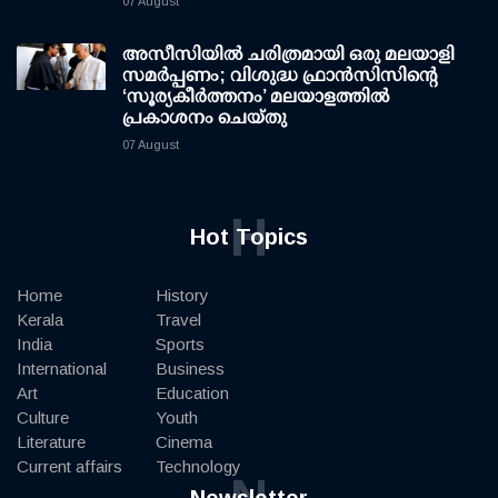
07 August
അസീസിയിൽ ചരിത്രമായി ഒരു മലയാളി
സമർപ്പണം; വിശുദ്ധ ഫ്രാൻസിസിന്റെ
‘സൂര്യകീർത്തനം’ മലയാളത്തിൽ
പ്രകാശനം ചെയ്തു
07 August
H
Hot Topics
Home
History
Kerala
Travel
India
Sports
International
Business
Art
Education
Culture
Youth
Literature
Cinema
Current affairs
Technology
N
Newsletter