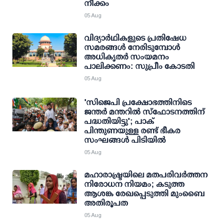
നീക്കം
05 Aug
വിദ്യാര്‍ഥികളുടെ പ്രതിഷേധ
സമരങ്ങള്‍ നേരിടുമ്പോള്‍
അധികൃതര്‍ സംയമനം
പാലിക്കണം: സുപ്രീം കോടതി
05 Aug
'സിജെപി പ്രക്ഷോഭത്തിനിടെ
ജന്തര്‍ മന്തറില്‍ സ്ഫോടനത്തിന്
പദ്ധതിയിട്ടു'; പാക്
പിന്തുണയുള്ള രണ്ട് ഭീകര
സംഘങ്ങള്‍ പിടിയില്‍
05 Aug
മഹാരാഷ്ട്രയിലെ മതപരിവർത്തന
നിരോധന നിയമം; കടുത്ത
ആശങ്ക രേഖപ്പെടുത്തി മുംബൈ
അതിരൂപത
05 Aug