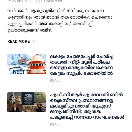
05 Aug 2026
10 mins read
സര്‍ക്കാര്‍ ആശുപത്രികളില്‍ ജനിക്കുന്ന ഓരോ
കുഞ്ഞിനും 'തായ് മാമന്‍ തങ്ക മോതിരം'. ചെന്നൈ:
മുല്ലപ്പെരിയാര്‍ അണക്കെട്ടിന്റെ ജലനിരപ്പ്
ഉയര്‍ത്തുമെന്ന് തമിഴ്...
READ MORE
ലക്ഷ്യം ചോദ്യപേപ്പര്‍ ചോര്‍ച്ച
തടയല്‍; നീറ്റ്-യുജി പരീക്ഷ
ജെഇഇ മാതൃകയിലേക്കെന്ന്
കേന്ദ്രം സുപ്രീം കോടതിയില്‍
05 Aug
എഫ്.സി.ആര്‍.എ ഭേദഗതി ബില്‍:
ക്രൈസ്തവ പ്രസ്ഥാനങ്ങളെ
ലക്ഷ്യമിടുന്നതായി യു.എസ്
ജനപ്രതിനിധി; ആശങ്ക
പങ്കുവെച്ച് സന്നദ്ധ സംഘടനകള്‍
05 Aug