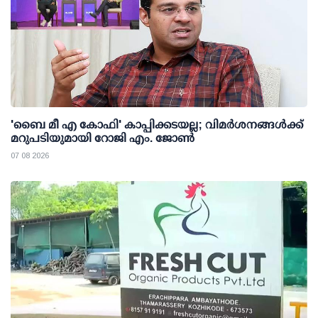
'ബൈ മീ എ കോഫി' കാപ്പിക്കടയല്ല; വിമര്‍ശനങ്ങള്‍ക്ക്
മറുപടിയുമായി റോജി എം. ജോണ്‍
07 08 2026