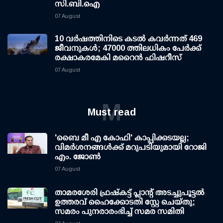
സി.ബി.ഐ
07 August
10 വര്‍ഷത്തിനിടെ കടല്‍ കവര്‍ന്നത് 469
ജീവനുകള്‍; 47000 ത്തിലധികം പേര്‍ക്ക്
രക്ഷാകരമേകി മറൈന്‍ ഫിഷറീസ്
07 August
M
Must read
'ബൈ മീ എ കോഫി' കാപ്പിക്കടയല്ല;
വിമര്‍ശനങ്ങള്‍ക്ക് മറുപടിയുമായി റോജി
എം. ജോണ്‍
07 August
താമരശേരി ഫ്രഷ്കട്ട് പ്ലാന്റ് അടച്ചുപൂട്ടൽ
ഉത്തരവ് ഹൈക്കോടതി സ്റ്റേ ചെയ്തു;
സമരം പുനരാരംഭിച്ച് സമര സമിതി