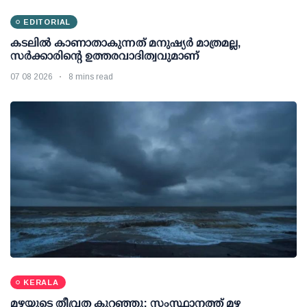
EDITORIAL
കടലിൽ കാണാതാകുന്നത് മനുഷ്യർ മാത്രമല്ല,
സർക്കാരിന്റെ ഉത്തരവാദിത്വവുമാണ്
07 08 2026
8 mins read
KERALA
മഴയുടെ തീവ്രത കുറഞ്ഞു; സംസ്ഥാനത്ത് മഴ