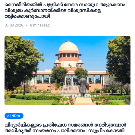
നൈജീരിയയിൽ പള്ളിക്ക് നേരെ സായുധ ആക്രമണം:
വിശുദ്ധ കുർബാനയ്ക്കിടെ വിശ്വാസികളെ
തട്ടിക്കൊണ്ടുപോയി
05 08 2026
8 mins read
INDIA
വിദ്യാര്‍ഥികളുടെ പ്രതിഷേധ സമരങ്ങള്‍ നേരിടുമ്പോള്‍
അധികൃതര്‍ സംയമനം പാലിക്കണം: സുപ്രീം കോടതി