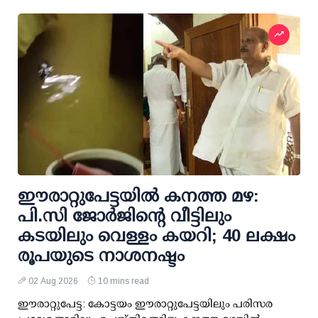
ഈരാറ്റുപേട്ടയില്‍ കനത്ത മഴ:
പി.സി ജോര്‍ജിന്റെ വീട്ടിലും
കടയിലും വെള്ളം കയറി; 40 ലക്ഷം
രൂപയുടെ നാശനഷ്ടം
02 Aug 2026
10 mins read
ഈരാറ്റുപേട്ട: കോട്ടയം ഈരാറ്റുപേട്ടയിലും പരിസര