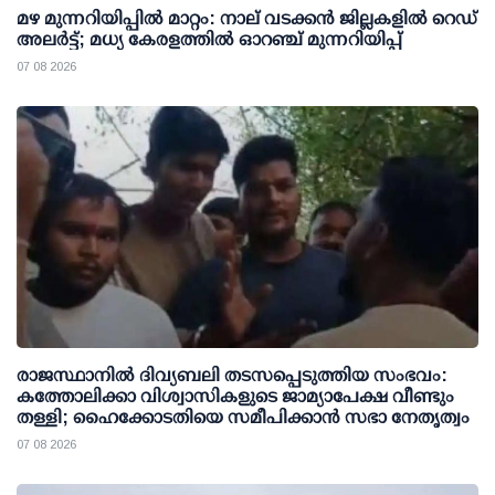
മഴ മുന്നറിയിപ്പില്‍ മാറ്റം: നാല് വടക്കന്‍ ജില്ലകളില്‍ റെഡ്
അലര്‍ട്ട്; മധ്യ കേരളത്തില്‍ ഓറഞ്ച് മുന്നറിയിപ്പ്
07 08 2026
രാജസ്ഥാനിൽ ദിവ്യബലി തടസപ്പെടുത്തിയ സംഭവം:
കത്തോലിക്കാ വിശ്വാസികളുടെ ജാമ്യാപേക്ഷ വീണ്ടും
തള്ളി; ഹൈക്കോടതിയെ സമീപിക്കാൻ സഭാ നേതൃത്വം
07 08 2026