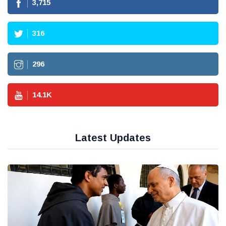
3,715
316
296
14.1
K
Latest Updates