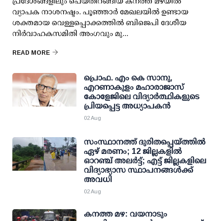
പ്രദേശങ്ങളിലും പെയ്തിറങ്ങിയ കനത്ത മഴയില്‍
വ്യാപക നാശനഷ്ടം. പൂഞ്ഞാര്‍ മേഖലയില്‍ ഉണ്ടായ
ശക്തമായ വെള്ളപ്പൊക്കത്തില്‍ ബിജെപി ദേശീയ
നിര്‍വാഹകസമിതി അംഗവും മു...
READ MORE
പ്രൊഫ. എം കെ സാനു,
എറണാകുളം മഹാരാജാസ്
കോളേജിലെ വിദ്യാർത്ഥികളുടെ
പ്രിയപ്പെട്ട അധ്യാപകൻ
02 Aug
സംസ്ഥാനത്ത് ദുരിതപ്പെയ്ത്തില്‍
ഏഴ് മരണം; 12 ജില്ലകളില്‍
ഓറഞ്ച് അലര്‍ട്ട്; എട്ട് ജില്ലകളിലെ
വിദ്യാഭ്യാസ സ്ഥാപനങ്ങള്‍ക്ക്
അവധി
02 Aug
കനത്ത മഴ: വയനാടും