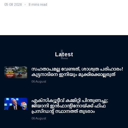
05 08 2026
8 mins read
L
Latest
സഹതാപമല്ല വേണ്ടത്, ശാശ്വത പരിഹാരം!
കുട്ടനാടിനെ ഇനിയും മുക്കിക്കൊല്ലരുത്
06 August
എക്സിക്യൂട്ടീവ് കമ്മിറ്റി പിന്തുണച്ചു;
ജിയാനി ഇന്‍ഫാന്റിനോയ്ക്ക് ഫിഫ
പ്രസിഡന്റ് സ്ഥാനത്ത് തുടരാം
06 August