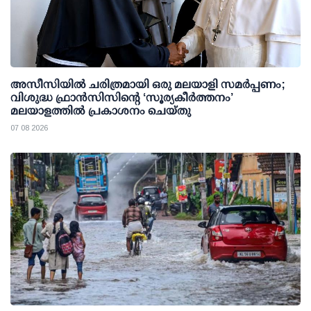
അസീസിയിൽ ചരിത്രമായി ഒരു മലയാളി സമർപ്പണം;
വിശുദ്ധ ഫ്രാൻസിസിന്റെ ‘സൂര്യകീർത്തനം’
മലയാളത്തിൽ പ്രകാശനം ചെയ്തു
07 08 2026