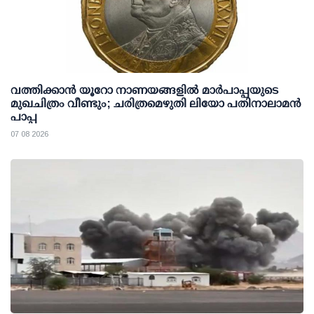
വത്തിക്കാൻ യൂറോ നാണയങ്ങളിൽ മാർപാപ്പയുടെ
മുഖചിത്രം വീണ്ടും; ചരിത്രമെഴുതി ലിയോ പതിനാലാമൻ
പാപ്പ
07 08 2026