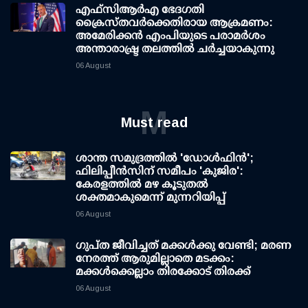
എഫ്‌സി‌ആര്‍‌എ ഭേദഗതി
ക്രൈസ്തവർക്കെതിരായ ആക്രമണം:
അമേരിക്കൻ എംപിയുടെ പരാമർശം
അന്താരാഷ്ട്ര തലത്തിൽ ചർച്ചയാകുന്നു
06 August
M
Must read
ശാന്ത സമുദ്രത്തില്‍ 'ഡോള്‍ഫിന്‍';
ഫിലിപ്പീന്‍സിന് സമീപം 'കുജിര':
കേരളത്തില്‍ മഴ കൂടുതല്‍
ശക്തമാകുമെന്ന് മുന്നറിയിപ്പ്
06 August
ഗുപ്ത ജീവിച്ചത് മക്കള്‍ക്കു വേണ്ടി; മരണ
നേരത്ത് ആരുമില്ലാതെ മടക്കം:
മക്കള്‍ക്കെല്ലാം തിരക്കോട് തിരക്ക്
06 August