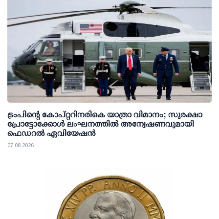
ട്രംപിന്റെ കോപ്റ്ററിനരികെ യാത്രാ വിമാനം; സുരക്ഷാ
പ്രോട്ടോക്കോള്‍ ലംഘനത്തില്‍ അന്വേഷണവുമായി
ഫെഡറല്‍ ഏവിയേഷന്‍
07 08 2026