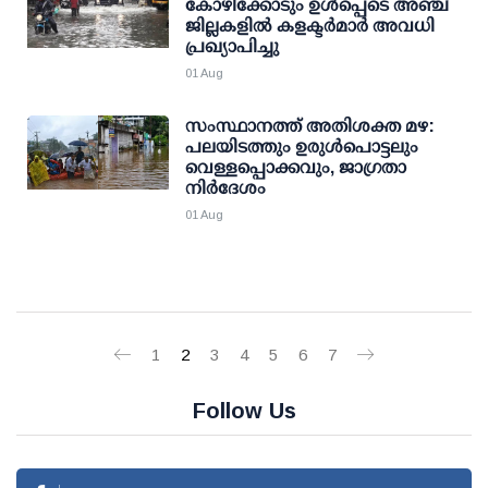
കോഴിക്കോടും ഉള്‍പ്പെടെ അഞ്ച്
ജില്ലകളില്‍ കളക്ടര്‍മാര്‍ അവധി
പ്രഖ്യാപിച്ചു
01 Aug
സംസ്ഥാനത്ത് അതിശക്ത മഴ:
പലയിടത്തും ഉരുള്‍പൊട്ടലും
വെള്ളപ്പൊക്കവും, ജാഗ്രതാ
നിര്‍ദേശം
01 Aug
1
2
3
4
5
6
7
Follow Us