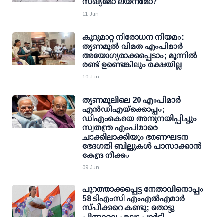
സഖ്യമോ ലയനമോ?
11 Jun
കൂറുമാറ്റ നിരോധന നിയമം:
തൃണമൂല്‍ വിമത എംപിമാര്‍
അയോഗ്യരാക്കപ്പെടാം; മൂന്നില്‍
രണ്ട് ഉണ്ടെങ്കിലും രക്ഷയില്ല
10 Jun
തൃണമൂലിലെ 20 എംപിമാര്‍
എന്‍ഡിഎയ്‌ക്കൊപ്പം;
ഡിഎംകെയെ അനുനയിപ്പിച്ചും
സ്വതന്ത്ര എംപിമാരെ
ചാക്കിലാക്കിയും ഭരണഘടന
ഭേദഗതി ബില്ലുകള്‍ പാസാക്കാന്‍
കേന്ദ്ര നീക്കം
09 Jun
പുറത്താക്കപ്പെട്ട നേതാവിനൊപ്പം
58 ടിഎംസി എംഎല്‍എമാര്‍
സ്പീക്കറെ കണ്ടു; തൊട്ടു
പിന്നാലെ എല്ലാ പാര്‍ട്ടി