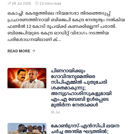
09 Jul 2026
10 mins read
കൊച്ചി: കേരളത്തിലെ നിയമസഭാ തിരഞ്ഞെടുപ്പ്
പ്രചാരണത്തിനായി ബിജെപി കേന്ദ്ര നേതൃത്വം നല്‍കിയ
ഫണ്ടില്‍ 12 കോടി രൂപയ്ക്ക് കണക്കില്ലെന്ന് പരാതി.
ബിജെപിയുടെ കേന്ദ്ര ഓഡിറ്റ് വിഭാഗം നടത്തിയ
പരിശോധനയിലാണ് ക്...
READ MORE
പിണറായിക്കും
ഗോവിന്ദനുമെതിരെ
സിപിഎമ്മില്‍ പുതുചേരി
ശക്തമാകുന്നു;
അനുഗ്രഹാശിസുകളുമായി
എം.എ ബേബി ഉള്‍പ്പെടെ
മുതിര്‍ന്ന നേതാക്കള്‍
05 Jul
കോണ്‍ഗ്രസ്-എന്‍സിപി ലയന
ചര്‍ച്ച അന്തിമ ഘട്ടത്തില്‍;