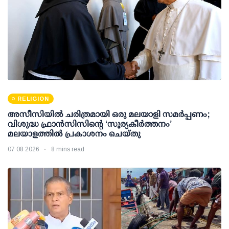
RELIGION
അസീസിയിൽ ചരിത്രമായി ഒരു മലയാളി സമർപ്പണം;
വിശുദ്ധ ഫ്രാൻസിസിന്റെ ‘സൂര്യകീർത്തനം’
മലയാളത്തിൽ പ്രകാശനം ചെയ്തു
07 08 2026
8 mins read