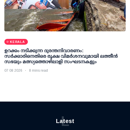
KERALA
ഉറക്കം നടിക്കുന്ന ദുരന്തനിവാരണം:
സര്‍ക്കാരിനെതിരെ രൂക്ഷ വിമര്‍ശനവുമായി ലത്തീന്‍
സഭയും മത്സ്യത്തൊഴിലാളി സംഘടനകളും
07 08 2026
8 mins read
L
Latest