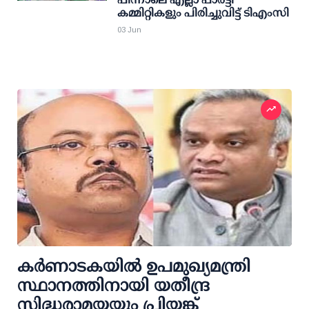
കമ്മിറ്റികളും പിരിച്ചുവിട്ട് ടിഎംസി
03 Jun
കര്‍ണാടകയില്‍ ഉപമുഖ്യമന്ത്രി
സ്ഥാനത്തിനായി യതീന്ദ്ര
സിദ്ധരാമയ്യയും പ്രിയങ്ക്