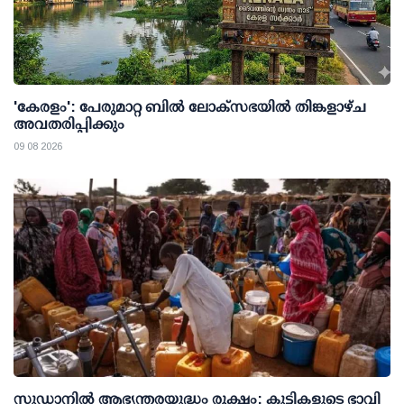
'കേരളം': പേരുമാറ്റ ബില്‍ ലോക്സഭയില്‍ തിങ്കളാഴ്ച
അവതരിപ്പിക്കും
09 08 2026
സുഡാനിൽ ആഭ്യന്തരയുദ്ധം രൂക്ഷം; കുട്ടികളുടെ ഭാവി