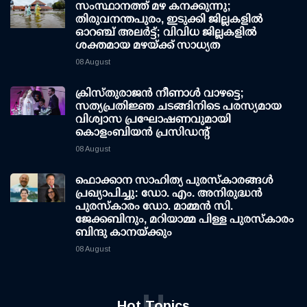
സംസ്ഥാനത്ത് മഴ കനക്കുന്നു;
തിരുവനന്തപുരം, ഇടുക്കി ജില്ലകളിൽ
ഓറഞ്ച് അലർട്ട്; വിവിധ ജില്ലകളിൽ
ശക്തമായ മഴയ്ക്ക് സാധ്യത
08 August
ക്രിസ്തുരാജൻ നീണാൾ വാഴട്ടെ;
സത്യപ്രതിജ്ഞ ചടങ്ങിനിടെ പരസ്യമായ
വിശ്വാസ പ്രഘോഷണവുമായി
കൊളംബിയൻ പ്രസിഡന്റ്
08 August
ഫൊക്കാന സാഹിത്യ പുരസ്‌കാരങ്ങള്‍
പ്രഖ്യാപിച്ചു: ഡോ. എം. അനിരുദ്ധന്‍
പുരസ്‌കാരം ഡോ. മാമ്മന്‍ സി.
ജേക്കബിനും, മറിയാമ്മ പിള്ള പുരസ്‌കാരം
ബിന്ദു കാനയ്ക്കും
08 August
H
Hot Topics