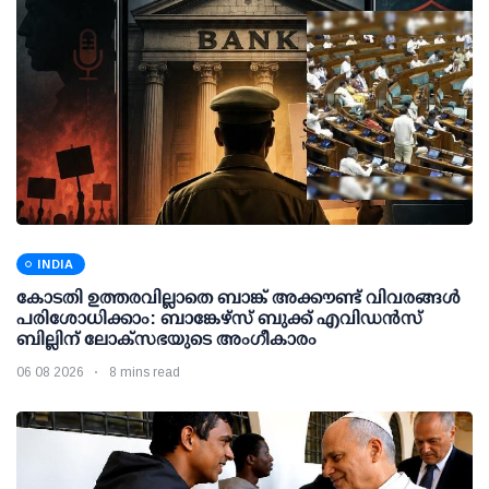
INDIA
കോടതി ഉത്തരവില്ലാതെ ബാങ്ക് അക്കൗണ്ട് വിവരങ്ങള്‍
പരിശോധിക്കാം: ബാങ്കേഴ്സ് ബുക്ക് എവിഡന്‍സ്
ബില്ലിന് ലോക്സഭയുടെ അംഗീകാരം
06 08 2026
8 mins read