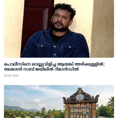
പൊലീസിനെ വെല്ലുവിളിച്ച ആയങ്കി അഴിക്കുള്ളില്‍;
തലശേരി സബ് ജയിലില്‍ റിമാന്‍ഡില്‍
09 08 2026