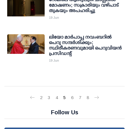
മോഷണം; സക്രാരിയും വഴിപാട്
തുകയും അപഹരിച്ചു
19 Jun
ലിയോ മാർപാപ്പ നവംബറിൽ
പെറു സന്ദർശിക്കും;
സ്ഥിരീകരണവുമായി പെറുവിയൻ
പ്രസിഡന്റ്
19 Jun
2
3
4
5
6
7
8
Follow Us