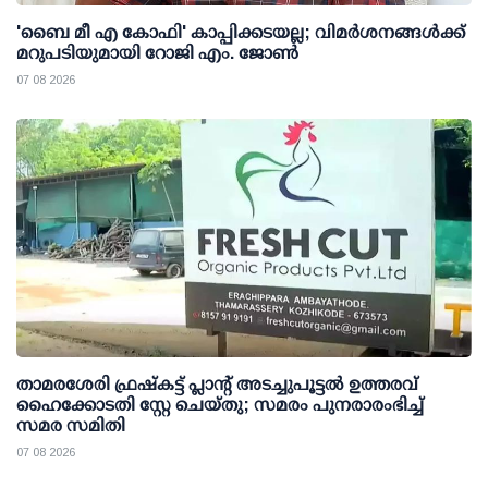
'ബൈ മീ എ കോഫി' കാപ്പിക്കടയല്ല; വിമര്‍ശനങ്ങള്‍ക്ക്
മറുപടിയുമായി റോജി എം. ജോണ്‍
07 08 2026
താമരശേരി ഫ്രഷ്കട്ട് പ്ലാന്റ് അടച്ചുപൂട്ടൽ ഉത്തരവ്
ഹൈക്കോടതി സ്റ്റേ ചെയ്തു; സമരം പുനരാരംഭിച്ച്
സമര സമിതി
07 08 2026