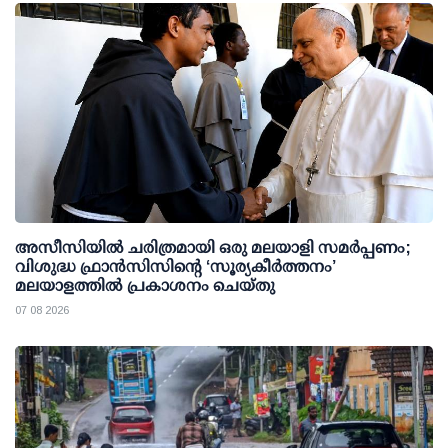
അസീസിയിൽ ചരിത്രമായി ഒരു മലയാളി സമർപ്പണം;
വിശുദ്ധ ഫ്രാൻസിസിന്റെ ‘സൂര്യകീർത്തനം’
മലയാളത്തിൽ പ്രകാശനം ചെയ്തു
07 08 2026