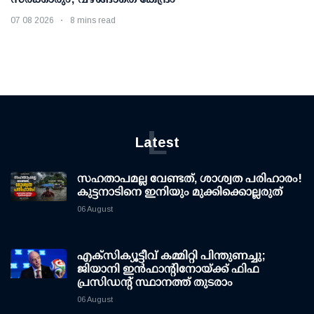
07 08 2026
8 mins read
L
Latest
സഹതാപമല്ല വേണ്ടത്, ശാശ്വത പരിഹാരം!
കുട്ടനാടിനെ ഇനിയും മുക്കിക്കൊല്ലരുത്
06 August
എക്സിക്യൂട്ടീവ് കമ്മിറ്റി പിന്തുണച്ചു;
ജിയാനി ഇന്‍ഫാന്റിനോയ്ക്ക് ഫിഫ
പ്രസിഡന്റ് സ്ഥാനത്ത് തുടരാം
06 August