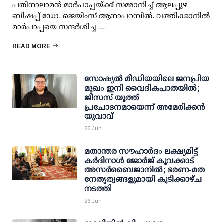
പതിനാലാമൻ മാർപാപ്പയ്ക്ക് സമ്മാനിച്ച് ആലപ്പുഴ
ബിഷപ്പ് ഡോ. ജെയിംസ് ആനാപറമ്പിൽ. വത്തിക്കാനിൽ
മാർപാപ്പയെ സന്ദർശിച്ച ...
READ MORE
സോഷ്യൽ മീഡിയയിലെ ജനപ്രിയ
മുഖം ഇനി വൈദികപാതയിൽ;
ജീസസ് യൂത്ത്
പ്രചോദനമായെന്ന് അമേരിക്കൻ
യുവാവ്
26 Jun
മതാന്തര സൗഹാർദം ലക്ഷ്യമിട്ട്
കർദിനാൾ ജോർജ് കൂവക്കാട്
അസർബൈജാനിൽ; ഭരണ-മത
നേതൃത്വങ്ങളുമായി കൂടിക്കാഴ്ച
നടത്തി
26 Jun