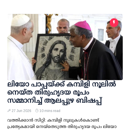
ലിയോ പാപ്പയ്ക്ക് കമ്പിളി നൂലിൽ
നെയ്‌ത തിരുഹൃദയ രൂപം
സമ്മാനിച്ച് ആലപ്പുഴ ബിഷപ്പ്
27 Jun 2026
10 mins read
വത്തിക്കാൻ സിറ്റി: കമ്പിളി നൂലുകൾകൊണ്ട്
പ്രത്യേകമായി നെയ്‌തെടുത്ത തിരുഹൃദയ രൂപം ലിയോ