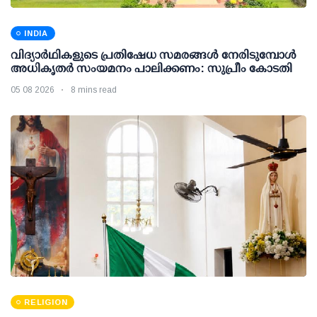
INDIA
വിദ്യാര്‍ഥികളുടെ പ്രതിഷേധ സമരങ്ങള്‍ നേരിടുമ്പോള്‍
അധികൃതര്‍ സംയമനം പാലിക്കണം: സുപ്രീം കോടതി
05 08 2026
8 mins read
RELIGION