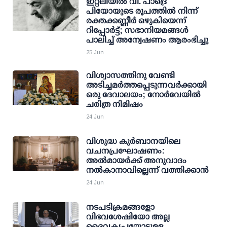
ഇറ്റലിയിൽ വി. പാദ്രെ
പിയോയുടെ രൂപത്തിൽ നിന്ന്
രക്തക്കണ്ണീർ ഒഴുകിയെന്ന്
റിപ്പോർട്ട്; സഭാനിയമങ്ങൾ
പാലിച്ച് അന്വേഷണം ആരംഭിച്ചു
25 Jun
വിശ്വാസത്തിനു വേണ്ടി
അടിച്ചമർത്തപ്പെടുന്നവർക്കായി
ഒരു ദേവാലയം; നോർവേയിൽ
ചരിത്ര നിമിഷം
24 Jun
വിശുദ്ധ കുർബാനയിലെ
വചനപ്രഘോഷണം:
അൽമായർക്ക് അനുവാദം
നൽകാനാവില്ലെന്ന് വത്തിക്കാൻ
24 Jun
നടപടിക്രമങ്ങളോ
വിഭവശേഷിയോ അല്ല
ദൈവകൃപയോടുള്ള