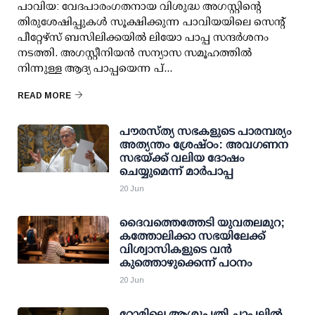
പാവിയ: വേദപാരംഗതനായ വിശുദ്ധ അഗസ്റ്റിന്റെ
തിരുശേഷിപ്പുകൾ സൂക്ഷിക്കുന്ന പാവിയയിലെ സെന്റ്
പീറ്റേഴ്‌സ് ബസിലിക്കയിൽ ലിയോ പാപ്പ സന്ദർശനം
നടത്തി. അഗസ്റ്റീനിയൻ സന്യാസ സമൂഹത്തിൽ
നിന്നുള്ള ആദ്യ പാപ്പയെന്ന പ്...
READ MORE
പൗരസ്ത്യ സഭകളുടെ പാരമ്പര്യം
അത്യന്തം ശ്രേഷ്ഠം: അവഗണന
സഭയ്ക്ക് വലിയ ദോഷം
ചെയ്യുമെന്ന് മാർപാപ്പ
20 Jun
ദൈവത്തെത്തേടി യുവതലമുറ;
കത്തോലിക്കാ സഭയിലേക്ക്
വിശ്വാസികളുടെ വൻ
കുത്തൊഴുക്കെന്ന് പഠനം
20 Jun
റോമിലെ ആശുപത്രി ചാപ്പലിൽ