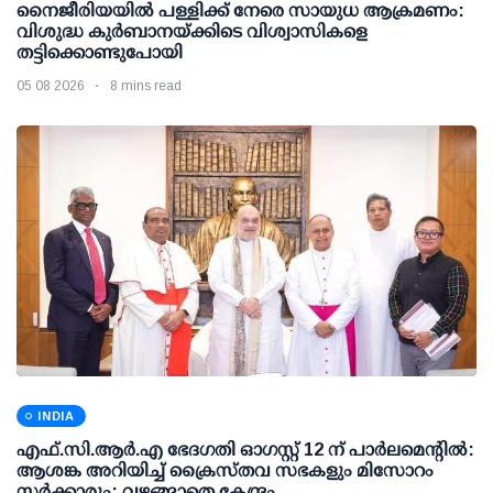
നൈജീരിയയിൽ പള്ളിക്ക് നേരെ സായുധ ആക്രമണം:
വിശുദ്ധ കുർബാനയ്ക്കിടെ വിശ്വാസികളെ
തട്ടിക്കൊണ്ടുപോയി
05 08 2026
8 mins read
INDIA
എഫ്.സി.ആര്‍.എ ഭേദഗതി ഓഗസ്റ്റ് 12 ന് പാര്‍ലമെന്റില്‍:
ആശങ്ക അറിയിച്ച് ക്രൈസ്തവ സഭകളും മിസോറം
സര്‍ക്കാരും; വഴങ്ങാതെ കേന്ദ്രം