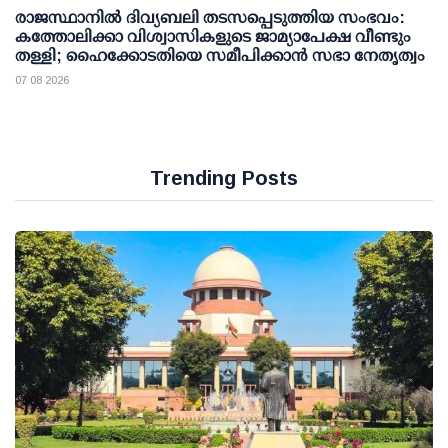
രാജസ്ഥാനിൽ ദിവ്യബലി തടസപ്പെടുത്തിയ സംഭവം:
കത്തോലിക്കാ വിശ്വാസികളുടെ ജാമ്യാപേക്ഷ വീണ്ടും
തള്ളി; ഹൈക്കോടതിയെ സമീപിക്കാൻ സഭാ നേതൃത്വം
07 08 2026
Trending Posts