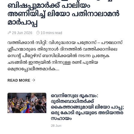
ബിഷപ്പുമാർക്ക് പാലിയം
അണിയിച്ച് ലിയോ പതിനാലാമൻ
മാർപാപ്പ
29 Jun 2026
10 mins read
വത്തിക്കാൻ സിറ്റി: വിശുദ്ധരായ പത്രോസ് – പൗലോസ്
ശ്ലീഹന്മാരുടെ തിരുനാൾ ദിനത്തിൽ വത്തിക്കാനിലെ
സെന്റ് പീറ്റേഴ്‌സ് ബസിലിക്കയിൽ നടന്ന പ്രത്യേക
ചടങ്ങിൽ ഇന്ത്യയിൽ നിന്നുള്ള രണ്ട് പുതിയ
മെത്രാപ്പോലീത്തമാർക...
READ MORE
വെനിസ്വേല ഭൂകമ്പം:
ദുരിതബാധിതർക്ക്
കൈത്താങ്ങുമായി ലിയോ പാപ്പ;
ഒരു കോടി രൂപയുടെ അടിയന്തര
സഹായം
28 Jun