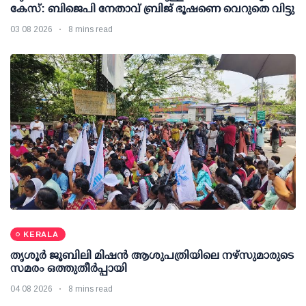
കേസ്: ബിജെപി നേതാവ് ബ്രിജ് ഭൂഷണെ വെറുതെ വിട്ടു
03 08 2026
8 mins read
KERALA
തൃശൂര്‍ ജൂബിലി മിഷന്‍ ആശുപത്രിയിലെ നഴ്സുമാരുടെ
സമരം ഒത്തുതീര്‍പ്പായി
04 08 2026
8 mins read