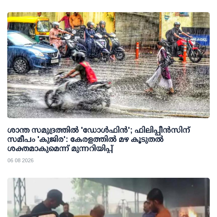
ശാന്ത സമുദ്രത്തില്‍ 'ഡോള്‍ഫിന്‍'; ഫിലിപ്പീന്‍സിന്
സമീപം 'കുജിര': കേരളത്തില്‍ മഴ കൂടുതല്‍
ശക്തമാകുമെന്ന് മുന്നറിയിപ്പ്
06 08 2026