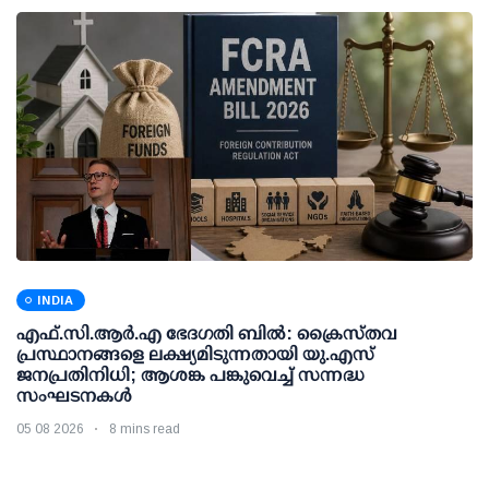
INDIA
എഫ്.സി.ആര്‍.എ ഭേദഗതി ബില്‍: ക്രൈസ്തവ
പ്രസ്ഥാനങ്ങളെ ലക്ഷ്യമിടുന്നതായി യു.എസ്
ജനപ്രതിനിധി; ആശങ്ക പങ്കുവെച്ച് സന്നദ്ധ
സംഘടനകള്‍
05 08 2026
8 mins read