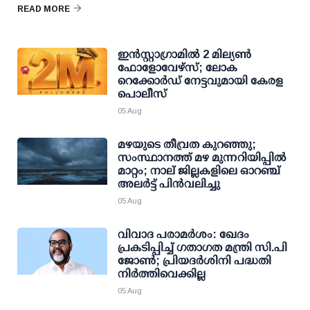
READ MORE
ഇന്‍സ്റ്റാഗ്രാമില്‍ 2 മില്യണ്‍
ഫോളോവേഴ്സ്; ലോക
റെക്കോര്‍ഡ് നേട്ടവുമായി കേരള
പൊലീസ്
05 Aug
മഴയുടെ തീവ്രത കുറഞ്ഞു;
സംസ്ഥാനത്ത് മഴ മുന്നറിയിപ്പിൽ
മാറ്റം; നാല് ജില്ലകളിലെ ഓറഞ്ച്
അലർട്ട് പിൻവലിച്ചു
05 Aug
വിവാദ പരാമര്‍ശം: ഖേദം
പ്രകടിപ്പിച്ച് ഗതാഗത മന്ത്രി സി.പി
ജോണ്‍; പ്രിയദര്‍ശിനി പദ്ധതി
നിര്‍ത്തിവെക്കില്ല
05 Aug