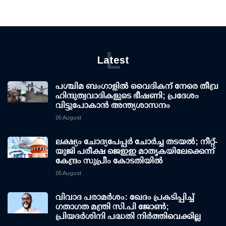
L
Latest
പശ്ചിമ ബംഗാളിൽ വൈദികന് നേരെ തീവ്ര
ഹിന്ദുത്വവാദികളുടെ ഭീഷണി; പ്രദേശം
വിട്ടുപോകാൻ അന്ത്യശാസനം
05 August
ലക്ഷ്യം ചോദ്യപേപ്പര്‍ ചോര്‍ച്ച തടയല്‍; നീറ്റ്-
യുജി പരീക്ഷ ജെഇഇ മാതൃകയിലേക്കെന്ന്
കേന്ദ്രം സുപ്രീം കോടതിയില്‍
05 August
വിവാദ പരാമര്‍ശം: ഖേദം പ്രകടിപ്പിച്ച്
ഗതാഗത മന്ത്രി സി.പി ജോണ്‍;
പ്രിയദര്‍ശിനി പദ്ധതി നിര്‍ത്തിവെക്കില്ല