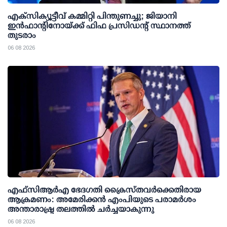
എക്സിക്യൂട്ടീവ് കമ്മിറ്റി പിന്തുണച്ചു; ജിയാനി
ഇന്‍ഫാന്റിനോയ്ക്ക് ഫിഫ പ്രസിഡന്റ് സ്ഥാനത്ത്
തുടരാം
06 08 2026
എഫ്‌സി‌ആര്‍‌എ ഭേദഗതി ക്രൈസ്തവർക്കെതിരായ
ആക്രമണം: അമേരിക്കൻ എംപിയുടെ പരാമർശം
അന്താരാഷ്ട്ര തലത്തിൽ ചർച്ചയാകുന്നു
06 08 2026