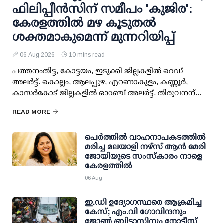
ഫിലിപ്പീന്‍സിന് സമീപം 'കുജിര':
കേരളത്തില്‍ മഴ കൂടുതല്‍
ശക്തമാകുമെന്ന് മുന്നറിയിപ്പ്
06 Aug 2026
10 mins read
പത്തനംതിട്ട, കോട്ടയം, ഇടുക്കി ജില്ലകളില്‍ റെഡ്
അലര്‍ട്ട്. കൊല്ലം, ആലപ്പുഴ, എറണാകുളം, കണ്ണൂര്‍,
കാസര്‍കോട് ജില്ലകളില്‍ ഓറഞ്ച് അലര്‍ട്ട്. തിരുവനന്...
READ MORE
പെർത്തിൽ വാഹനാപകടത്തിൽ
മരിച്ച മലയാളി നഴ്സ് ആൻ മേരി
ജോയിയുടെ സംസ്കാരം നാളെ
കേരളത്തിൽ
06 Aug
ഇ.ഡി ഉദ്യോഗസ്ഥരെ ആക്രമിച്ച
കേസ്; എം.വി ഗോവിന്ദനും
ജോണ്‍ ബ്രിട്ടാസിനും നോട്ടീസ്