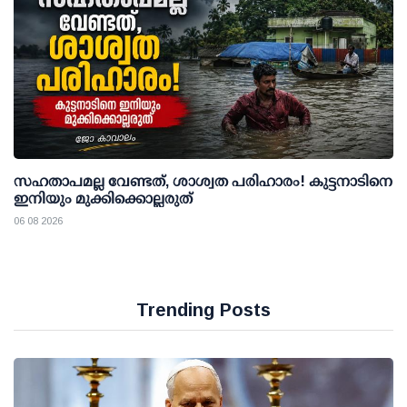
സഹതാപമല്ല വേണ്ടത്, ശാശ്വത പരിഹാരം! കുട്ടനാടിനെ
ഇനിയും മുക്കിക്കൊല്ലരുത്
06 08 2026
Trending Posts