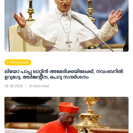
RELIGION
ലിയോ പാപ്പ ലാറ്റിൻ അമേരിക്കയിലേക്ക്; നവംബറിൽ
ഉറുഗ്വേ, അർജന്റീന, പെറു സന്ദർശനം
06 08 2026
8 mins read