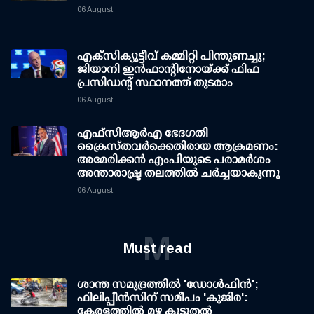
06 August
എക്സിക്യൂട്ടീവ് കമ്മിറ്റി പിന്തുണച്ചു;
ജിയാനി ഇന്‍ഫാന്റിനോയ്ക്ക് ഫിഫ
പ്രസിഡന്റ് സ്ഥാനത്ത് തുടരാം
06 August
എഫ്‌സി‌ആര്‍‌എ ഭേദഗതി
ക്രൈസ്തവർക്കെതിരായ ആക്രമണം:
അമേരിക്കൻ എംപിയുടെ പരാമർശം
അന്താരാഷ്ട്ര തലത്തിൽ ചർച്ചയാകുന്നു
06 August
M
Must read
ശാന്ത സമുദ്രത്തില്‍ 'ഡോള്‍ഫിന്‍';
ഫിലിപ്പീന്‍സിന് സമീപം 'കുജിര':
കേരളത്തില്‍ മഴ കൂടുതല്‍