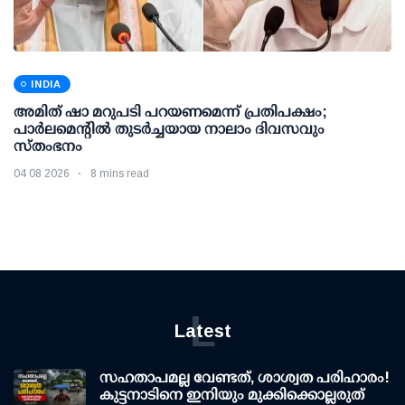
INDIA
അമിത് ഷാ മറുപടി പറയണമെന്ന് പ്രതിപക്ഷം;
പാര്‍ലമെന്റില്‍ തുടര്‍ച്ചയായ നാലാം ദിവസവും
സ്തംഭനം
04 08 2026
8 mins read
L
Latest
സഹതാപമല്ല വേണ്ടത്, ശാശ്വത പരിഹാരം!
കുട്ടനാടിനെ ഇനിയും മുക്കിക്കൊല്ലരുത്