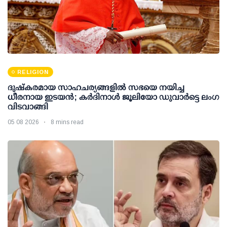
RELIGION
ദുഷ്കരമായ സാഹചര്യങ്ങളിൽ സഭയെ നയിച്ച
ധീരനായ ഇടയൻ; കർദിനാൾ ജൂലിയോ ഡുവാർട്ടെ ലംഗ
വിടവാങ്ങി
05 08 2026
8 mins read