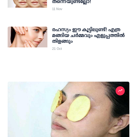
തന്നെയുണ്ടല്ലോ!
11 Nov
രഹസ്യം ഈ കൂട്ടിലുണ്ട്! എത്ര
മങ്ങിയ ചര്‍മ്മവും എളുപ്പത്തില്‍
തിളങ്ങും
21 Oct