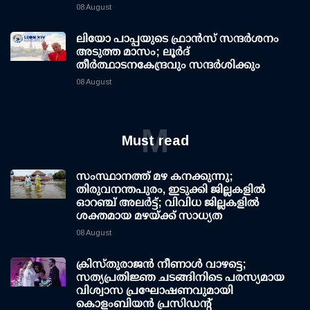
08 August
ലിയോ പാപ്പയുടെ ഫ്രാൻസ് സന്ദർശനം
അടുത്ത മാസം; ലൂർദ്
തീർത്ഥാടനകേന്ദ്രവും സന്ദർശിക്കും
08 August
M
Must read
സംസ്ഥാനത്ത് മഴ കനക്കുന്നു;
തിരുവനന്തപുരം, ഇടുക്കി ജില്ലകളിൽ
ഓറഞ്ച് അലർട്ട്; വിവിധ ജില്ലകളിൽ
ശക്തമായ മഴയ്ക്ക് സാധ്യത
08 August
ക്രിസ്തുരാജൻ നീണാൾ വാഴട്ടെ;
സത്യപ്രതിജ്ഞ ചടങ്ങിനിടെ പരസ്യമായ
വിശ്വാസ പ്രഘോഷണവുമായി
കൊളംബിയൻ പ്രസിഡന്റ്