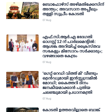
ബോഫോഴ്സ് അഴിമതിക്കേസിന്
അന്ത്യം; അവസാന അപ്പീലും
തള്ളി സുപ്രീം കോടതി
07 Aug
എഫ്.സി.ആര്‍.എ ഭേദഗതി
ഓഗസ്റ്റ് 12 ന് പാര്‍ലമെന്റില്‍:
ആശങ്ക അറിയിച്ച് ക്രൈസ്തവ
സഭകളും മിസോറം സര്‍ക്കാരും;
വഴങ്ങാതെ കേന്ദ്രം
07 Aug
'ഗെറ്റ് റെഡി വിത്ത് മി' വീണ്ടും
ട്രെന്‍ഡുമായി ഇന്‍സ്റ്റഗ്രാമില്‍
മോഡി; കൈത്തറി ദിനം
ജനകീയമാക്കാന്‍ പുതിയ
ചലഞ്ചുമായി പ്രധാനമന്ത്രി
07 Aug
കോടതി ഉത്തരവില്ലാതെ ബാങ്ക്