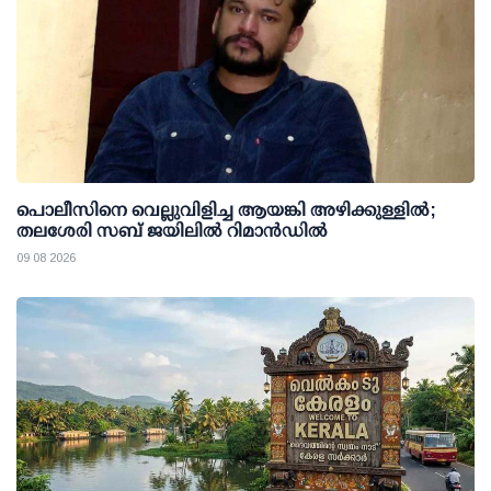
പൊലീസിനെ വെല്ലുവിളിച്ച ആയങ്കി അഴിക്കുള്ളില്‍;
തലശേരി സബ് ജയിലില്‍ റിമാന്‍ഡില്‍
09 08 2026