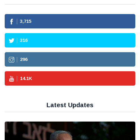
3,715
316
296
14.1
K
Latest Updates