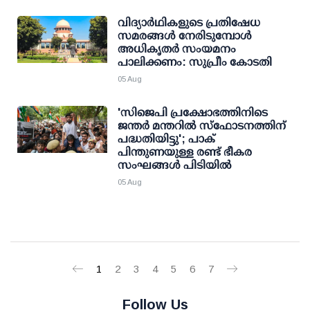
വിദ്യാര്‍ഥികളുടെ പ്രതിഷേധ
സമരങ്ങള്‍ നേരിടുമ്പോള്‍
അധികൃതര്‍ സംയമനം
പാലിക്കണം: സുപ്രീം കോടതി
05 Aug
'സിജെപി പ്രക്ഷോഭത്തിനിടെ
ജന്തര്‍ മന്തറില്‍ സ്ഫോടനത്തിന്
പദ്ധതിയിട്ടു'; പാക്
പിന്തുണയുള്ള രണ്ട് ഭീകര
സംഘങ്ങള്‍ പിടിയില്‍
05 Aug
1
2
3
4
5
6
7
Follow Us