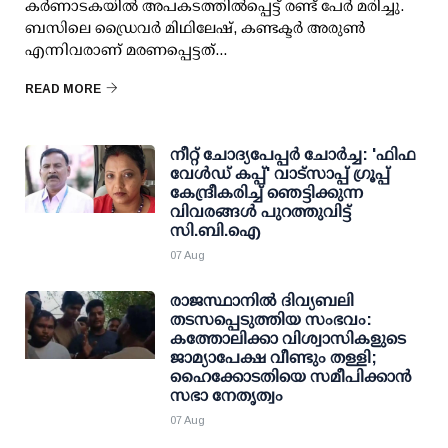
കര്‍ണാടകയില്‍ അപകടത്തില്‍പ്പെട്ട് രണ്ട് പേര്‍ മരിച്ചു.
ബസിലെ ഡ്രൈവര്‍ മിഥിലേഷ്, കണ്ടക്ടര്‍ അരുണ്‍
എന്നിവരാണ് മരണപ്പെട്ടത്...
READ MORE
നീറ്റ് ചോദ്യപേപ്പര്‍ ചോര്‍ച്ച: 'ഫിഫ
വേള്‍ഡ് കപ്പ്' വാട്സാപ്പ് ഗ്രൂപ്പ്
കേന്ദ്രീകരിച്ച് ഞെട്ടിക്കുന്ന
വിവരങ്ങള്‍ പുറത്തുവിട്ട്
സി.ബി.ഐ
07 Aug
രാജസ്ഥാനിൽ ദിവ്യബലി
തടസപ്പെടുത്തിയ സംഭവം:
കത്തോലിക്കാ വിശ്വാസികളുടെ
ജാമ്യാപേക്ഷ വീണ്ടും തള്ളി;
ഹൈക്കോടതിയെ സമീപിക്കാൻ
സഭാ നേതൃത്വം
07 Aug