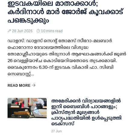
ഇട‌വകയിലെ മാതാക്കാൾ;
കർദിനാൾ മാർ ജോർജ് കൂവക്കാട്
പങ്കെ‌‌ടുക്കും
28 Jun 2026
10 mins read
ഡാളസ്: ഡാളസ് സെന്റ് തോമസ് സീറോ-മലബാർ
ഫൊറോനാ ദേവാലയത്തിലെ വിശുദ്ധ
തോമാശ്ലീഹായുടെ തിരുനാൾ ആഘോഷങ്ങൾക്ക് ജൂൺ
26 വെള്ളിയാഴ്ച കൊടിയേറിയതോടെ തുടക്കമായി.
വൈകുന്നേരം 6.30-ന് ഇടവക വികാരി ഫാ. സിബി
സെബാസ്റ്റ്...
READ MORE
അമേരിക്കൻ വിദ്യാലയങ്ങളിൽ
ഇനി ബൈബിൾ പാഠങ്ങളും;
ക്രിസ്ത്യൻ മൂല്യങ്ങൾ
പാഠ്യപദ്ധതിയിൽ ഉൾപ്പെടുത്തി
ടെക്സസ്
27 Jun