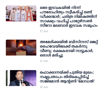
ഒരേ ഇടവകയിൽ നിന്ന്
പൗരോഹിത്യം സ്വീകരിച്ച് രണ്ട്
ഡീക്കന്മാർ; ചരിത്ര നിമിഷത്തിന്
സാക്ഷ്യം വഹിച്ച് പാറ്റേഴ്‌സൺ
സീറോ മലബാർ ഇടവക സമൂഹം
17 Jun
അമേരിക്കയിൽ ബിസിനസ് ജെറ്റ്
ഹൈവേയിലേക്ക് തകർന്നു
വീണു; രക്ഷകരായി നാട്ടുകാർ,
ഒരാൾ മരിച്ചു
17 Jun
ഫൊക്കാനയ്ക്ക് പുതിയ മുഖം;
നഷ്ടപ്രതാപം തിരികെപ്പിടിച്ച്
സജിമോന്‍ ആന്റണി 'മോഡല്‍'
15 Jun