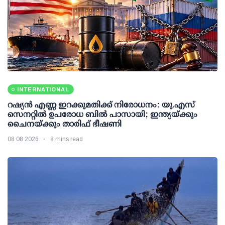
INTERNATIONAL
റഷ്യന്‍ എണ്ണ ഇറക്കുമതിക്ക് നിരോധനം: യു.എസ്
സെനറ്റില്‍ ഉപരോധ ബില്‍ പാസായി; ഇന്ത്യയ്ക്കും
ചൈനയ്ക്കും താരിഫ് ഭീഷണി
08 08 2026
8 mins read