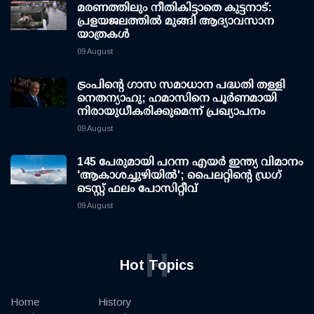
മരണത്തിലും നീതികിട്ടാതെ കുട്ടനാട്:
പ്രളയജലത്തില്‍ മുങ്ങി ആദ്യാവസാന
യാത്രകള്‍
09 August
ട്രംപിന്റെ ഗാസ സമാധാന പദ്ധതി തള്ളി
നെതന്യാഹു; ഹമാസിനെ പൂര്‍ണമായി
നിരായുധീകരിക്കുമെന്ന് പ്രഖ്യാപനം
09 August
145 പേരുമായി പറന്ന എയര്‍ ഇന്ത്യ വിമാനം
'ആകാശച്ചുഴിയില്‍'; പൈലറ്റിന്റെ ഡ്രഗ്
ടെസ്റ്റ് ഫലം പോസിറ്റീവ്
09 August
H
Hot Topics
Home
History