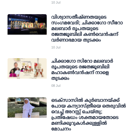
10 Jul
വിശ്വാസതീഷ്ണതയുടെ
സംഗമവേദി; ചിക്കാഗോ സീറോ
മലബാർ രൂപതയുടെ
രജതജൂബിലി കൺവെൻഷന്
വർണാഭമായ തുടക്കം
10 Jul
ചിക്കാഗോ സിറോ മലബാർ
രൂപതയുടെ രജതജൂബിലി
മഹാകൺവൻഷന് നാളെ
തുടക്കം
08 Jul
ടെക്സാസിൽ കുർബാനയ്ക്ക്
പോയ കന്യാസ്ത്രീയെ തെരുവിൽ
വെച്ച് അറസ്റ്റ് ചെയ്തു;
പ്രതിഷേധം ശക്തമായതോടെ
മണിക്കൂറുകൾക്കുള്ളിൽ
മോചനം