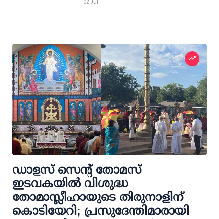
02 Jul
ഡാളസ് സെന്റ് തോമസ്
ഇടവകയിൽ വിശുദ്ധ
തോമാസ്ലീഹായുടെ തിരുനാളിന്
കൊടിയേറി; പ്രസുദേന്തിമാരായി