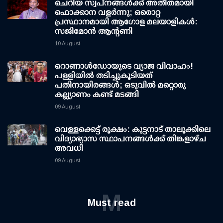
ചെറിയ സ്വപ്നങ്ങൾക്ക് അതീതമായി
ഫൊക്കാന വളർന്നു; ഒരൊറ്റ
പ്രസ്ഥാനമായി ആഗോള മലയാളികൾ:
സജിമോൻ ആന്റണി
10 August
റൊണാള്‍ഡോയുടെ വ്യാജ വിവാഹം!
പള്ളിയില്‍ തടിച്ചുകൂടിയത്
പതിനായിരങ്ങള്‍; ഒടുവില്‍ മറ്റൊരു
കല്ല്യാണം കണ്ട് മടങ്ങി
09 August
വെള്ളക്കെട്ട് രൂക്ഷം: കുട്ടനാട് താലൂക്കിലെ
വിദ്യാഭ്യാസ സ്ഥാപനങ്ങള്‍ക്ക് തിങ്കളാഴ്ച
അവധി
09 August
M
Must read