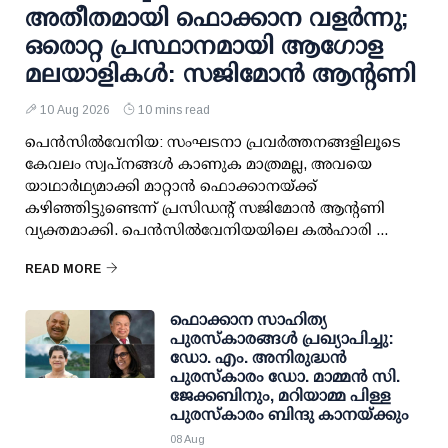
അതീതമായി ഫൊക്കാന വളർന്നു;
ഒരൊറ്റ പ്രസ്ഥാനമായി ആഗോള
മലയാളികൾ: സജിമോൻ ആന്റണി
10 Aug 2026
10 mins read
പെൻസിൽവേനിയ: സംഘടനാ പ്രവർത്തനങ്ങളിലൂടെ
കേവലം സ്വപ്നങ്ങൾ കാണുക മാത്രമല്ല, അവയെ
യാഥാർഥ്യമാക്കി മാറ്റാൻ ഫൊക്കാനയ്ക്ക്
കഴിഞ്ഞിട്ടുണ്ടെന്ന് പ്രസിഡന്റ് സജിമോൻ ആന്റണി
വ്യക്തമാക്കി. പെൻസിൽവേനിയയിലെ കൽഹാരി ...
READ MORE
ഫൊക്കാന സാഹിത്യ
പുരസ്‌കാരങ്ങള്‍ പ്രഖ്യാപിച്ചു:
ഡോ. എം. അനിരുദ്ധന്‍
പുരസ്‌കാരം ഡോ. മാമ്മന്‍ സി.
ജേക്കബിനും, മറിയാമ്മ പിള്ള
പുരസ്‌കാരം ബിന്ദു കാനയ്ക്കും
08 Aug