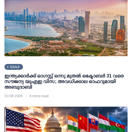
GULF
ഇന്ത്യക്കാര്‍ക്ക് ഓഗസ്റ്റ് ഒന്നു മുതല്‍ ഒക്ടോബര്‍ 31 വരെ
സൗജന്യ യുഎഇ വിസ; അവധിക്കാല ഓഫറുമായി
അബുദാബി
10 08 2026
8 mins read