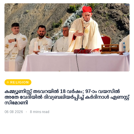
RELIGION
കമ്മ്യൂണിസ്റ്റ് തടവറയില്‍ 18 വര്‍ഷം; 97-ാം വയസില്‍
അതേ വേദിയില്‍ ദിവ്യബലിയര്‍പ്പിച്ച് കര്‍ദിനാള്‍ ഏണസ്റ്റ്
സിമോണി
06 08 2026
8 mins read