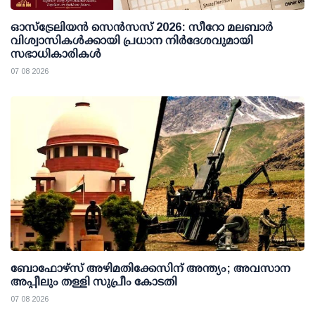
ഓസ്ട്രേലിയൻ സെൻസസ് 2026: സീറോ മലബാർ
വിശ്വാസികൾക്കായി പ്രധാന നിർദേശവുമായി
സഭാധികാരികൾ
07 08 2026
ബോഫോഴ്സ് അഴിമതിക്കേസിന് അന്ത്യം; അവസാന
അപ്പീലും തള്ളി സുപ്രീം കോടതി
07 08 2026