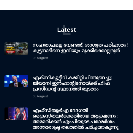
L
Latest
സഹതാപമല്ല വേണ്ടത്, ശാശ്വത പരിഹാരം!
കുട്ടനാടിനെ ഇനിയും മുക്കിക്കൊല്ലരുത്
06 August
എക്സിക്യൂട്ടീവ് കമ്മിറ്റി പിന്തുണച്ചു;
ജിയാനി ഇന്‍ഫാന്റിനോയ്ക്ക് ഫിഫ
പ്രസിഡന്റ് സ്ഥാനത്ത് തുടരാം
06 August
എഫ്‌സി‌ആര്‍‌എ ഭേദഗതി
ക്രൈസ്തവർക്കെതിരായ ആക്രമണം:
അമേരിക്കൻ എംപിയുടെ പരാമർശം
അന്താരാഷ്ട്ര തലത്തിൽ ചർച്ചയാകുന്നു