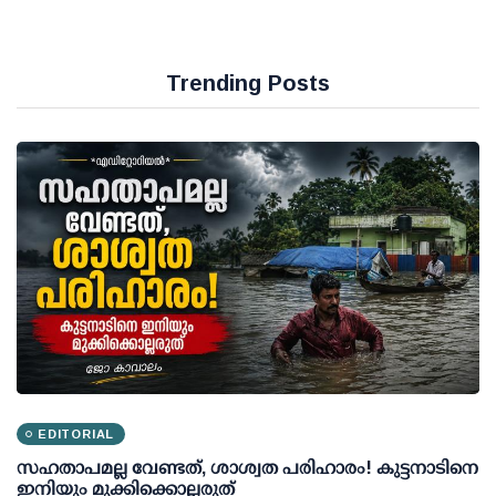
Trending Posts
EDITORIAL
സഹതാപമല്ല വേണ്ടത്, ശാശ്വത പരിഹാരം! കുട്ടനാടിനെ
ഇനിയും മുക്കിക്കൊല്ലരുത്