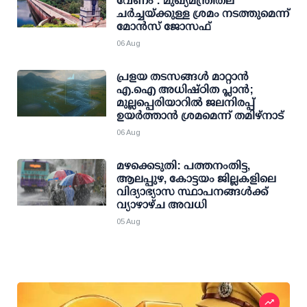
വേണം': മുഖ്യമന്ത്രിതല
ചര്‍ച്ചയ്ക്കുള്ള ശ്രമം നടത്തുമെന്ന്
മോന്‍സ് ജോസഫ്
06 Aug
പ്രളയ തടസങ്ങള്‍ മാറ്റാന്‍
എ.ഐ അധിഷ്ഠിത പ്ലാന്‍;
മുല്ലപ്പെരിയാറില്‍ ജലനിരപ്പ്
ഉയര്‍ത്താന്‍ ശ്രമമെന്ന് തമിഴ്നാട്
06 Aug
മഴക്കെടുതി: പത്തനംതിട്ട,
ആലപ്പുഴ, കോട്ടയം ജില്ലകളിലെ
വിദ്യാഭ്യാസ സ്ഥാപനങ്ങള്‍ക്ക്
വ്യാഴാഴ്ച അവധി
05 Aug