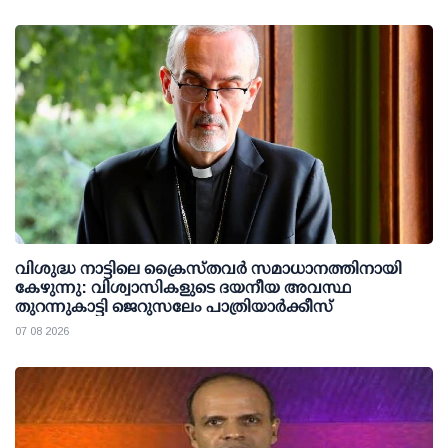
വിശുദ്ധ നാട്ടിലെ ക്രൈസ്തവർ സമാധാനത്തിനായി
കേഴുന്നു: വിശ്വാസികളുടെ ദയനീയ അവസ്ഥ
തുറന്നുകാട്ടി ജെറുസലേം പാത്രിയാർക്കീസ്
07 08 2026