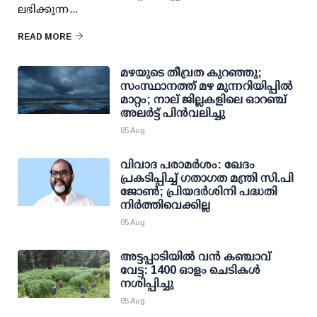
ലഭിക്കുന്ന...
READ MORE
മഴയുടെ തീവ്രത കുറഞ്ഞു;
സംസ്ഥാനത്ത് മഴ മുന്നറിയിപ്പിൽ
മാറ്റം; നാല് ജില്ലകളിലെ ഓറഞ്ച്
അലർട്ട് പിൻവലിച്ചു
05 Aug
വിവാദ പരാമര്‍ശം: ഖേദം
പ്രകടിപ്പിച്ച് ഗതാഗത മന്ത്രി സി.പി
ജോണ്‍; പ്രിയദര്‍ശിനി പദ്ധതി
നിര്‍ത്തിവെക്കില്ല
05 Aug
അട്ടപ്പാടിയില്‍ വന്‍ കഞ്ചാവ്
വേട്ട: 1400 ഓളം ചെടികള്‍
നശിപ്പിച്ചു
05 Aug