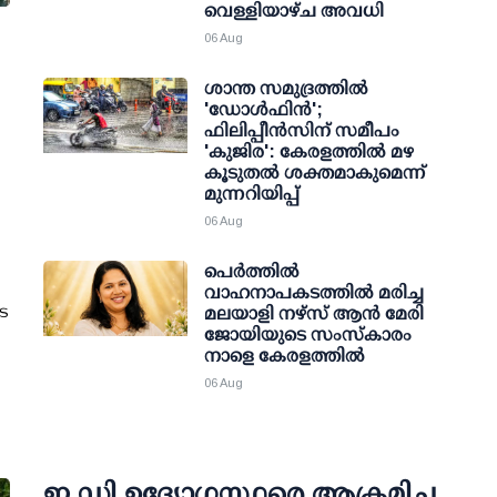
വെള്ളിയാഴ്ച അവധി
06 Aug
ശാന്ത സമുദ്രത്തില്‍
'ഡോള്‍ഫിന്‍';
ഫിലിപ്പീന്‍സിന് സമീപം
'കുജിര': കേരളത്തില്‍ മഴ
കൂടുതല്‍ ശക്തമാകുമെന്ന്
മുന്നറിയിപ്പ്
06 Aug
പെർത്തിൽ
വാഹനാപകടത്തിൽ മരിച്ച
ടെ
മലയാളി നഴ്സ് ആൻ മേരി
ജോയിയുടെ സംസ്കാരം
നാളെ കേരളത്തിൽ
06 Aug
ഇ.ഡി ഉദ്യോഗസ്ഥരെ ആക്രമിച്ച