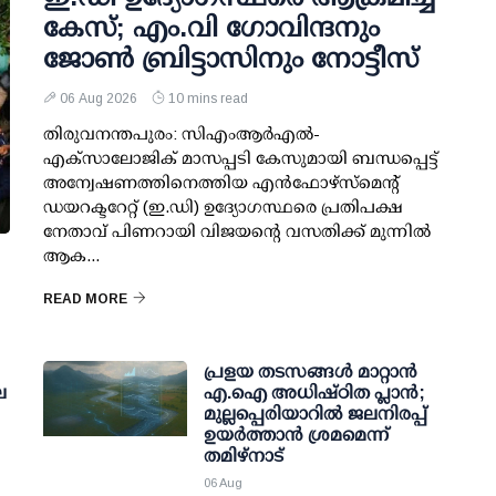
കേസ്; എം.വി ഗോവിന്ദനും
ജോണ്‍ ബ്രിട്ടാസിനും നോട്ടീസ്
06 Aug 2026
10 mins read
തിരുവനന്തപുരം: സിഎംആര്‍എല്‍-
എക്‌സാലോജിക് മാസപ്പടി കേസുമായി ബന്ധപ്പെട്ട്
അന്വേഷണത്തിനെത്തിയ എന്‍ഫോഴ്സ്മെന്റ്
ഡയറക്ടറേറ്റ് (ഇ.ഡി) ഉദ്യോഗസ്ഥരെ പ്രതിപക്ഷ
നേതാവ് പിണറായി വിജയന്റെ വസതിക്ക് മുന്നില്‍
ആക...
READ MORE
പ്രളയ തടസങ്ങള്‍ മാറ്റാന്‍
ല
എ.ഐ അധിഷ്ഠിത പ്ലാന്‍;
മുല്ലപ്പെരിയാറില്‍ ജലനിരപ്പ്
ഉയര്‍ത്താന്‍ ശ്രമമെന്ന്
തമിഴ്നാട്
06 Aug