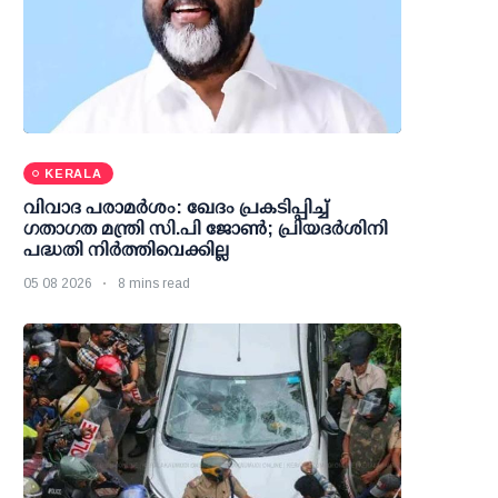
KERALA
വിവാദ പരാമര്‍ശം: ഖേദം പ്രകടിപ്പിച്ച്
ഗതാഗത മന്ത്രി സി.പി ജോണ്‍; പ്രിയദര്‍ശിനി
പദ്ധതി നിര്‍ത്തിവെക്കില്ല
05 08 2026
8 mins read