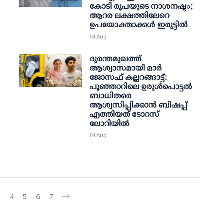
കോടി രൂപയുടെ നാശനഷ്ടം;
ആറര ലക്ഷത്തിലേറെ
ഉപയോക്താക്കള്‍ ഇരുട്ടില്‍
04 Aug
ദുരന്തമുഖത്ത്
ആശ്വാസമായി മാര്‍
ജോസഫ് കല്ലറങ്ങാട്ട്:
പൂഞ്ഞാറിലെ ഉരുള്‍പൊട്ടല്‍
ബാധിതരെ
ആശ്വസിപ്പിക്കാന്‍ ബിഷപ്പ്
എത്തിയത് ടോറസ്
ലോറിയില്‍
04 Aug
3
4
5
6
7