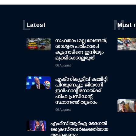
L
M
Latest
Must 
സഹതാപമല്ല വേണ്ടത്,
ശാശ്വത പരിഹാരം!
കുട്ടനാടിനെ ഇനിയും
മുക്കിക്കൊല്ലരുത്
06 August
എക്സിക്യൂട്ടീവ് കമ്മിറ്റി
പിന്തുണച്ചു; ജിയാനി
ഇന്‍ഫാന്റിനോയ്ക്ക്
ഫിഫ പ്രസിഡന്റ്
സ്ഥാനത്ത് തുടരാം
06 August
എഫ്‌സി‌ആര്‍‌എ ഭേദഗതി
ക്രൈസ്തവർക്കെതിരായ
ആക്രമണം: