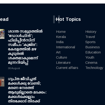
H
read
Hot Topics
ശാന്ത സമുദ്രത്തില്‍
Home
History
'ഡോള്‍ഫിന്‍';
Kerala
Travel
ഫിലിപ്പീന്‍സിന്
India
Sports
സമീപം 'കുജിര':
International
Business
കേരളത്തില്‍ മഴ
Art
Education
കൂടുതല്‍
Culture
Youth
ശക്തമാകുമെന്ന്
മുന്നറിയിപ്പ്
Literature
Cinema
Current affairs
Technology
06 August
ഗുപ്ത ജീവിച്ചത്
മക്കള്‍ക്കു വേണ്ടി;
മരണ നേരത്ത്
ആരുമില്ലാതെ മടക്കം:
മക്കള്‍ക്കെല്ലാം
തിരക്കോട് തിരക്ക്