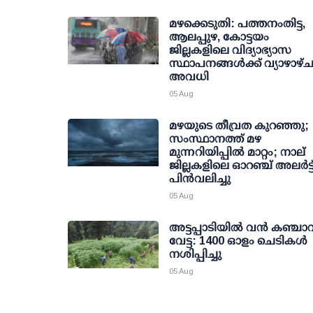
മഴക്കെടുതി: പത്തനംതിട്ട,
ആലപ്പുഴ, കോട്ടയം
ജില്ലകളിലെ വിദ്യാഭ്യാസ
സ്ഥാപനങ്ങള്‍ക്ക് വ്യാഴാഴ്
അവധി
05 Aug
മഴയുടെ തീവ്രത കുറഞ്ഞു;
സംസ്ഥാനത്ത് മഴ
മുന്നറിയിപ്പിൽ മാറ്റം; നാല്
ജില്ലകളിലെ ഓറഞ്ച് അലർട്ട
പിൻവലിച്ചു
05 Aug
അട്ടപ്പാടിയില്‍ വന്‍ കഞ്ചാവ
വേട്ട: 1400 ഓളം ചെടികള്‍
നശിപ്പിച്ചു
05 Aug