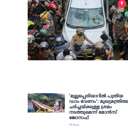
'മുല്ലപ്പെരിയാറില്‍ പുതിയ
ഡാം വേണം': മുഖ്യമന്ത്രിത
ചര്‍ച്ചയ്ക്കുള്ള ശ്രമം
നടത്തുമെന്ന് മോന്‍സ്
ജോസഫ്
06 Aug