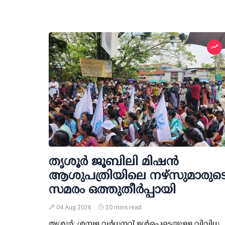
തൃശൂര്‍ ജൂബിലി മിഷന്‍
ആശുപത്രിയിലെ നഴ്സുമാരുട
സമരം ഒത്തുതീര്‍പ്പായി
04 Aug 2026
10 mins read
തൃശൂര്‍: ശമ്പള വര്‍ധനവ് ഉള്‍പ്പെടെയുള്ള വിവിധ