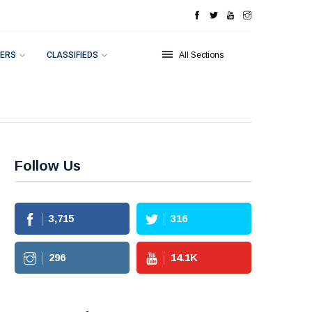
ERS
CLASSIFIEDS
All Sections
Follow Us
3,715
316
296
14.1
K