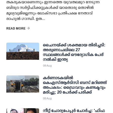
തകരുകയാണെന്നും ഇന്നത്തെ യുവതലമുറ നേടുന്ന
ബിരുദ സര്‍ട്ടിഫിക്കറ്റുകള്‍ക്ക് യാതൊരു തൊഴില്‍
മൂല്യവുമില്ലെന്നും ലോക്സഭാ പ്രതിപക്ഷ നേതാവ്
രാഹുല്‍ ഗാന്ധി. ഉത...
READ MORE
ചൈനയ്ക്ക് ശക്തമായ തിരിച്ചടി:
അരുണാചലിലെ 27
സ്ഥലങ്ങള്‍ക്ക് ഔദ്യോഗിക പേര്
നല്‍കി ഇന്ത്യ
08 Aug
കര്‍ണാടകയില്‍
കെഎസ്ആര്‍ടിസി ബസ് മറിഞ്ഞ്
അപകടം: ഡ്രൈവറും കണ്ടക്ടറും
മരിച്ചു; 20 പേര്‍ക്ക് പരിക്ക്
08 Aug
നീറ്റ് ചോദ്യപേപ്പര്‍ ചോര്‍ച്ച: 'ഫിഫ