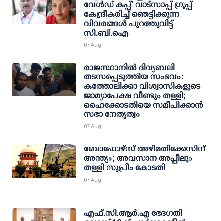
വേള്‍ഡ് കപ്പ്' വാട്സാപ്പ് ഗ്രൂപ്പ്
കേന്ദ്രീകരിച്ച് ഞെട്ടിക്കുന്ന
വിവരങ്ങള്‍ പുറത്തുവിട്ട്
സി.ബി.ഐ
07 Aug
രാജസ്ഥാനിൽ ദിവ്യബലി
തടസപ്പെടുത്തിയ സംഭവം:
കത്തോലിക്കാ വിശ്വാസികളുടെ
ജാമ്യാപേക്ഷ വീണ്ടും തള്ളി;
ഹൈക്കോടതിയെ സമീപിക്കാൻ
സഭാ നേതൃത്വം
07 Aug
ബോഫോഴ്സ് അഴിമതിക്കേസിന്
അന്ത്യം; അവസാന അപ്പീലും
തള്ളി സുപ്രീം കോടതി
07 Aug
എഫ്.സി.ആര്‍.എ ഭേദഗതി