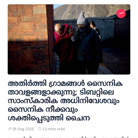
അതിര്‍ത്തി ഗ്രാമങ്ങള്‍ സൈനിക
താവളങ്ങളാക്കുന്നു; ടിബറ്റിലെ
സാംസ്‌കാരിക അധിനിവേശവും
സൈനിക നീക്കവും
ശക്തിപ്പെടുത്തി ചൈന
06 Aug 2026
10 mins read