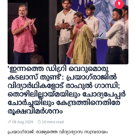
'ഇന്നത്തെ ഡിഗ്രി വെറുമൊരു
കടലാസ് തുണ്ട്': പ്രയാഗ്‌രാജില്‍
വിദ്യാര്‍ഥികളോട് രാഹുല്‍ ഗാന്ധി;
തൊഴിലില്ലായ്മയിലും ചോദ്യപേപ്പര്‍
ചോര്‍ച്ചയിലും കേന്ദ്രത്തിനെതിരേ
രൂക്ഷവിമര്‍ശനം
09 Aug 2026
10 mins read
പ്രയാഗ്‌രാജ്: രാജ്യത്തെ വിദ്യാഭ്യാസ സമ്പ്രദായം