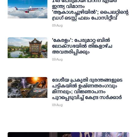
145 പേരുമായി പറന്ന എയര്‍
ഇന്ത്യ വിമാനം
'ആകാശച്ചുഴിയില്‍'; പൈലറ്റിന്റെ
ഡ്രഗ് ടെസ്റ്റ് ഫലം പോസിറ്റീവ്
09 Aug
'കേരളം': പേരുമാറ്റ ബില്‍
ലോക്സഭയില്‍ തിങ്കളാഴ്ച
അവതരിപ്പിക്കും
09 Aug
ദേശീയ പ്രകൃതി ദുരന്തങ്ങളുടെ
പട്ടികയില്‍ ഉഷ്ണതരംഗവും
മിന്നലും; വിജ്ഞാപനം
പുറപ്പെടുവിച്ച് കേന്ദ്ര സര്‍ക്കാര്‍
09 Aug