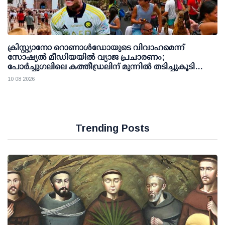
ക്രിസ്റ്റ്യാനോ റൊണാള്‍ഡോയുടെ വിവാഹമെന്ന്
സോഷ്യല്‍ മീഡിയയില്‍ വ്യാജ പ്രചാരണം;
പോര്‍ച്ചുഗലിലെ കത്തീഡ്രലിന് മുന്നില്‍ തടിച്ചുകൂടി
ജനക്കൂട്ടം
10 08 2026
Trending Posts