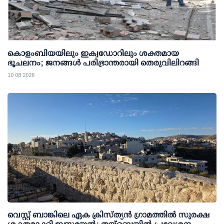
കൊളംബിയയിലും ഇക്വഡോറിലും ശക്തമായ
ഭൂചലനം; ജനങ്ങൾ പരിഭ്രാന്തരായി തെരുവിലിറങ്ങി
10 08 2026
വെസ്റ്റ് ബാങ്കിലെ ഏക ക്രിസ്ത്യൻ ഗ്രാമത്തിൽ സുരക്ഷ