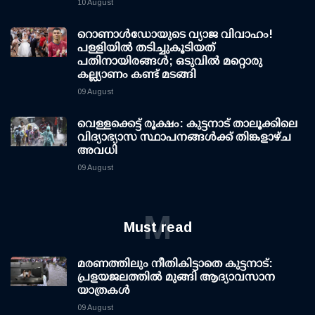
10 August
റൊണാള്‍ഡോയുടെ വ്യാജ വിവാഹം!
പള്ളിയില്‍ തടിച്ചുകൂടിയത്
പതിനായിരങ്ങള്‍; ഒടുവില്‍ മറ്റൊരു
കല്ല്യാണം കണ്ട് മടങ്ങി
09 August
വെള്ളക്കെട്ട് രൂക്ഷം: കുട്ടനാട് താലൂക്കിലെ
വിദ്യാഭ്യാസ സ്ഥാപനങ്ങള്‍ക്ക് തിങ്കളാഴ്ച
അവധി
09 August
M
Must read
മരണത്തിലും നീതികിട്ടാതെ കുട്ടനാട്:
പ്രളയജലത്തില്‍ മുങ്ങി ആദ്യാവസാന
യാത്രകള്‍
09 August