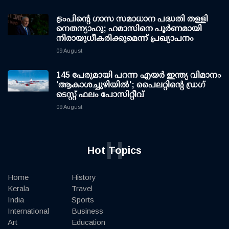
ട്രംപിന്റെ ഗാസ സമാധാന പദ്ധതി തള്ളി
നെതന്യാഹു; ഹമാസിനെ പൂര്‍ണമായി
നിരായുധീകരിക്കുമെന്ന് പ്രഖ്യാപനം
09 August
145 പേരുമായി പറന്ന എയര്‍ ഇന്ത്യ വിമാനം
'ആകാശച്ചുഴിയില്‍'; പൈലറ്റിന്റെ ഡ്രഗ്
ടെസ്റ്റ് ഫലം പോസിറ്റീവ്
09 August
H
Hot Topics
Home
History
Kerala
Travel
India
Sports
International
Business
Art
Education