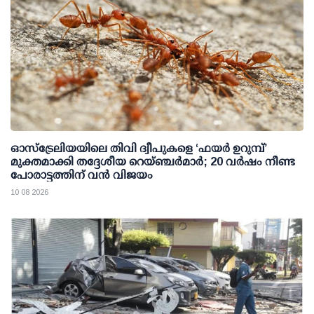
ഓസ്‌ട്രേലിയയിലെ തിവി ദ്വീപുകളെ ‘ഫയർ ഉറുമ്പ്’
മുക്തമാക്കി തദ്ദേശീയ റെയ്ഞ്ചർമാർ; 20 വർഷം നീണ്ട
പോരാട്ടത്തിന് വൻ വിജയം
10 08 2026