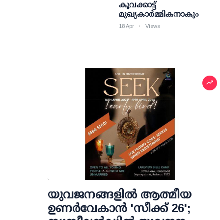
കൂവക്കാട്ട്
മുഖ്യകാർമ്മികനാകും
18 Apr
Views
യുവജനങ്ങളിൽ ആത്മീയ
ഉണർവേകാൻ 'സീക്ക് 26';