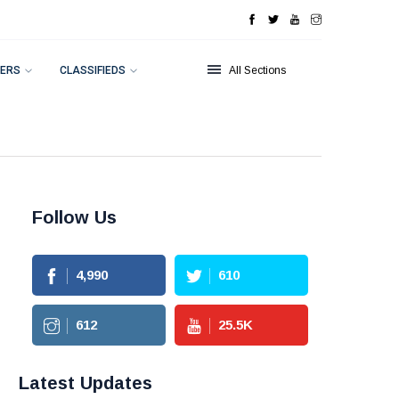
ERS
CLASSIFIEDS
All Sections
Follow Us
4,990
610
612
25.5
K
Latest Updates