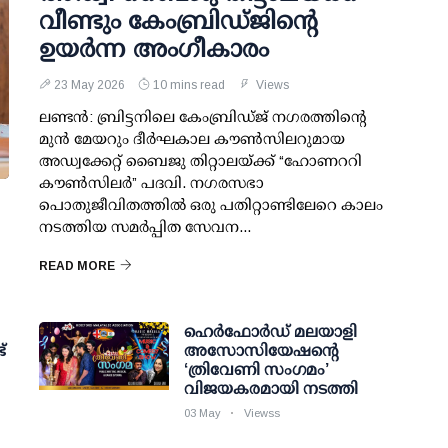
വീണ്ടും കേംബ്രിഡ്ജിന്റെ
ഉയർന്ന അംഗീകാരം
23 May 2026
10 mins read
Views
ലണ്ടൻ: ബ്രിട്ടനിലെ കേംബ്രിഡ്ജ് നഗരത്തിന്റെ
മുൻ മേയറും ദീർഘകാല കൗൺസിലറുമായ
അഡ്വക്കേറ്റ് ബൈജു തിറ്റാലയ്ക്ക് “ഹോണററി
കൗൺസിലർ” പദവി. നഗരസഭാ
പൊതുജീവിതത്തിൽ ഒരു പതിറ്റാണ്ടിലേറെ കാലം
നടത്തിയ സമർപ്പിത സേവന...
READ MORE
ഹെർഫോർഡ് മലയാളി
്
അസോസിയേഷന്റെ
‘ത്രിവേണി സംഗമം’
വിജയകരമായി നടത്തി
03 May
Viewss