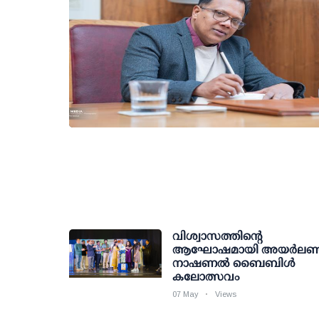
വിശ്വാസത്തിന്റെ
ആഘോഷമായി അയർലണ്ട
നാഷണൽ ബൈബിൾ
കലോത്സവം
07 May
Views