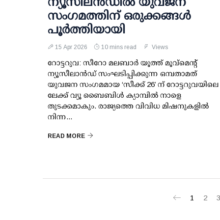
ന്യൂസീലൻഡിൽ യുവജന
സംഗമത്തിന് ഒരുക്കങ്ങൾ
പൂർത്തിയായി
15 Apr 2026
10 mins read
Views
റോട്ടറുവ: സീറോ മലബാർ യൂത്ത് മൂവ്മെന്റ്
ന്യൂസീലാൻഡ് സംഘടിപ്പിക്കുന്ന ഒമ്പതാമത്
യുവജന സംഗമമായ ‘സീക്ക് 26’ ന് റോട്ടറുവയിലെ
ലേക്ക് വ്യൂ ബൈബിൾ ക്യാമ്പിൽ നാളെ
തുടക്കമാകും. രാജ്യത്തെ വിവിധ മിഷനുകളിൽ
നിന്ന...
READ MORE
1
2