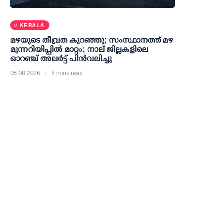
KERALA
മഴയുടെ തീവ്രത കുറഞ്ഞു; സംസ്ഥാനത്ത് മഴ
മുന്നറിയിപ്പിൽ മാറ്റം; നാല് ജില്ലകളിലെ
ഓറഞ്ച് അലർട്ട് പിൻവലിച്ചു
05 08 2026
8 mins read