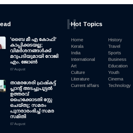
H
read
Hot Topics
'ബൈ മീ എ കോഫി'
Home
History
കാപ്പിക്കടയല്ല;
Kerala
Travel
വിമര്‍ശനങ്ങള്‍ക്ക്
India
Sports
മറുപടിയുമായി റോജി
International
Business
എം. ജോണ്‍
Art
Education
07 August
Culture
Youth
Literature
Cinema
താമരശേരി ഫ്രഷ്കട്ട്
Current affairs
Technology
പ്ലാന്റ് അടച്ചുപൂട്ടൽ
ഉത്തരവ്
ഹൈക്കോടതി സ്റ്റേ
ചെയ്തു; സമരം
പുനരാരംഭിച്ച് സമര
സമിതി
07 August