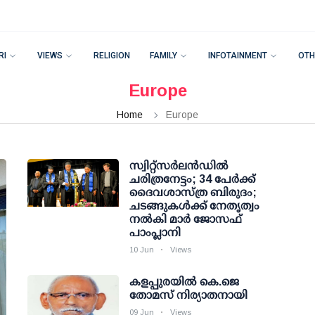
RI
VIEWS
RELIGION
FAMILY
INFOTAINMENT
OTH
Europe
Home
Europe
സ്വിറ്റ്സർലൻഡിൽ
ചരിത്രനേട്ടം; 34 പേർക്ക്
ദൈവശാസ്ത്ര ബിരുദം;
ചടങ്ങുകൾക്ക് നേതൃത്വം
നൽകി മാർ ജോസഫ്
പാംപ്ലാനി
10 Jun
Views
കളപ്പുരയില്‍ കെ.ജെ
തോമസ് നിര്യാതനായി
09 Jun
Views