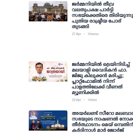
ജർമ്മനിയിൽ തീവ്ര
വലതുപക്ഷ പാർട്ടി
സഭയ്‌ക്കെതിരെ തിരിയുന്നു
പുതിയ രാഷ്ട്രീയ പോര്
തുടങ്ങി
27 Apr
Viewss
ജർമ്മനിയിൽ ട്രെയിനിടിച്ച്
മലയാളി വൈദികൻ ഫാ.
ജിജു കിലുക്കൻ മരിച്ചു;
പ്ലാറ്റ്‌ഫോമിൽ നിന്ന്
പാളത്തിലേക്ക് വീണത്
മ്യൂണിക്കിൽ
22 Apr
Views
അയർലണ്ട് സീറോ മലബാ
സഭയുടെ നാഷണൽ നോക്ക
തീർത്ഥാടനം മെയ് ഒമ്പതിന്
കർദിനാൾ മാർ ജോർജ്