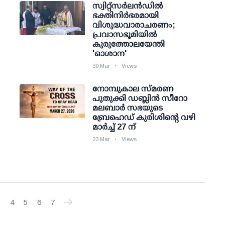
സ്വിറ്റ്‌സർലൻഡിൽ
ഭക്തിനിർഭരമായി
വിശുദ്ധവാരാചരണം;
പ്രവാസഭൂമിയിൽ
കുരുത്തോലയേന്തി
'ഓശാന'
30 Mar
Views
നോമ്പുകാല സ്മരണ
പുതുക്കി ഡബ്ലിൻ സീറോ
മലബാർ സഭയുടെ
ബ്രേഹെഡ് കുരിശിന്റെ വഴി
മാർച്ച് 27 ന്
23 Mar
Views
3
4
5
6
7