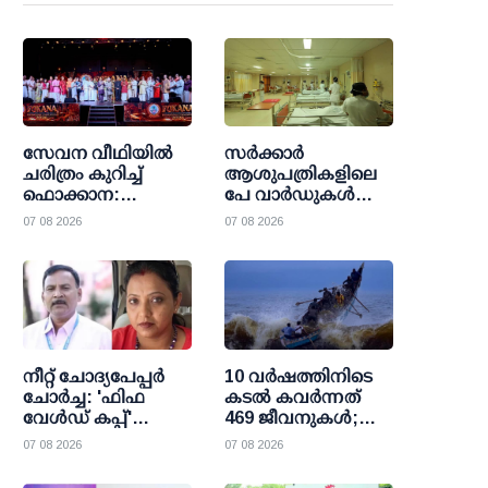
സേവന വീഥിയില്‍
സര്‍ക്കാര്‍
ചരിത്രം കുറിച്ച്
ആശുപത്രികളിലെ
ഫൊക്കാന:
പേ വാര്‍ഡുകള്‍
കല്‍ഹാരിയില്‍
ഇനി എല്ലാവര്‍ക്കും;
07 08 2026
07 08 2026
പ്രത്യാശയുടെ
വരുമാന പരിധി
പുതിയ പ്രഭാതം
ഒഴിവാക്കി
ഉത്തരവായി
നീറ്റ് ചോദ്യപേപ്പര്‍
10 വര്‍ഷത്തിനിടെ
ചോര്‍ച്ച: 'ഫിഫ
കടല്‍ കവര്‍ന്നത്
വേള്‍ഡ് കപ്പ്'
469 ജീവനുകള്‍;
വാട്സാപ്പ് ഗ്രൂപ്പ്
47000 ത്തിലധികം
07 08 2026
07 08 2026
കേന്ദ്രീകരിച്ച്
പേര്‍ക്ക്
ഞെട്ടിക്കുന്ന
രക്ഷാകരമേകി