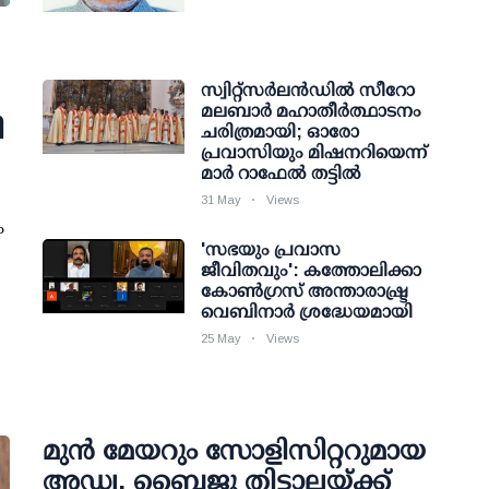
സ്വിറ്റ്‌സർലൻഡിൽ സീറോ
മലബാർ മഹാതീർത്ഥാടനം
ി
ചരിത്രമായി; ഓരോ
പ്രവാസിയും മിഷനറിയെന്ന്
മാർ റാഫേൽ തട്ടിൽ
31 May
Views
ം
'സഭയും പ്രവാസ
ജീവിതവും': കത്തോലിക്കാ
കോൺഗ്രസ് അന്താരാഷ്ട്ര
വെബിനാർ ശ്രദ്ധേയമായി
25 May
Views
മുൻ മേയറും സോളിസിറ്ററുമായ
അഡ്വ. ബൈജു തിട്ടാലയ്ക്ക്