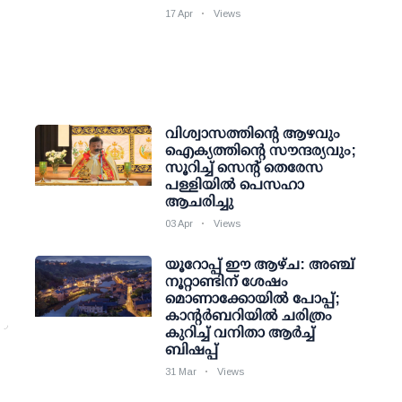
17 Apr
Views
വിശ്വാസത്തിന്റെ ആഴവും
ഐക്യത്തിന്റെ സൗന്ദര്യവും;
സൂറിച്ച് സെന്റ് തെരേസ
പള്ളിയിൽ പെസഹാ
ആചരിച്ചു
03 Apr
Views
യൂറോപ്പ് ഈ ആഴ്ച: അഞ്ച്
നൂറ്റാണ്ടിന് ശേഷം
മൊണാക്കോയിൽ പോപ്പ്;
കാന്റർബറിയിൽ ചരിത്രം
കുറിച്ച് വനിതാ ആർച്ച്
ബിഷപ്പ്
31 Mar
Views