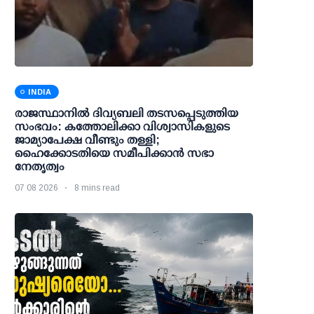
INDIA
രാജസ്ഥാനിൽ ദിവ്യബലി തടസപ്പെടുത്തിയ
സംഭവം: കത്തോലിക്കാ വിശ്വാസികളുടെ
ജാമ്യാപേക്ഷ വീണ്ടും തള്ളി;
ഹൈക്കോടതിയെ സമീപിക്കാൻ സഭാ
നേതൃത്വം
07 08 2026
8 mins read