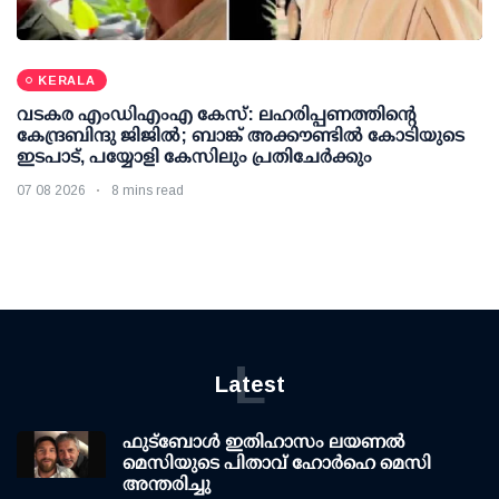
KERALA
വടകര എംഡിഎംഎ കേസ്: ലഹരിപ്പണത്തിന്റെ
കേന്ദ്രബിന്ദു ജിജില്‍; ബാങ്ക് അക്കൗണ്ടില്‍ കോടിയുടെ
ഇടപാട്, പയ്യോളി കേസിലും പ്രതിചേര്‍ക്കും
07 08 2026
8 mins read
L
Latest
ഫുട്ബോൾ ഇതിഹാസം ലയണൽ
മെസിയുടെ പിതാവ് ഹോർഹെ മെസി
അന്തരിച്ചു