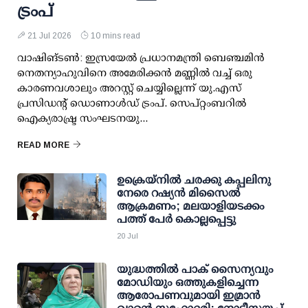
ട്രംപ്
21 Jul 2026
10 mins read
വാഷിങ്ടണ്‍: ഇസ്രയേല്‍ പ്രധാനമന്ത്രി ബെഞ്ചമിന്‍
നെതന്യാഹുവിനെ അമേരിക്കന്‍ മണ്ണില്‍ വച്ച് ഒരു
കാരണവശാലും അറസ്റ്റ് ചെയ്യില്ലെന്ന് യു.എസ്
പ്രസിഡന്റ് ഡൊണാള്‍ഡ് ട്രംപ്. സെപ്റ്റംബറില്‍
ഐക്യരാഷ്ട്ര സംഘടനയു...
READ MORE
ഉക്രെയ്നിൽ ചരക്കു കപ്പലിനു
നേരെ റഷ്യൻ മിസൈൽ
ആക്രമണം; മലയാളിയടക്കം
പത്ത് പേർ കൊല്ലപ്പെട്ടു
20 Jul
യുദ്ധത്തില്‍ പാക് സൈന്യവും
മോഡിയും ഒത്തുകളിച്ചെന്ന
ആരോപണവുമായി ഇമ്രാന്‍