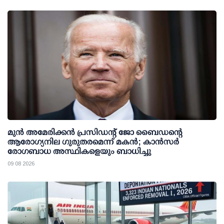
മുന്‍ അമേരിക്കന്‍ പ്രസിഡന്റ് ജോ ബൈഡന്റെ
ആരോഗ്യനില ഗുരുതരമെന്ന് മകന്‍; കാന്‍സര്‍
രോഗബാധ അസ്ഥികളെയും ബാധിച്ചു
09 08 2026