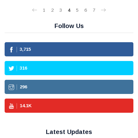
1
2
3
4
5
6
7
Follow Us
3,715
316
296
14.1
K
Latest Updates