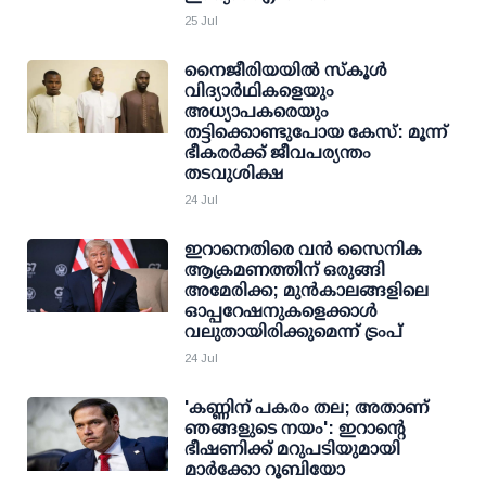
25 Jul
നൈജീരിയയിൽ സ്കൂൾ
വിദ്യാർഥികളെയും
അധ്യാപകരെയും
തട്ടിക്കൊണ്ടുപോയ കേസ്: മൂന്ന്
ഭീകരർക്ക് ജീവപര്യന്തം
തടവുശിക്ഷ
24 Jul
ഇറാനെതിരെ വൻ സൈനിക
ആക്രമണത്തിന് ഒരുങ്ങി
അമേരിക്ക; മുൻകാലങ്ങളിലെ
ഓപ്പറേഷനുകളെക്കാൾ
വലുതായിരിക്കുമെന്ന് ട്രംപ്
24 Jul
'കണ്ണിന് പകരം തല; അതാണ്
ഞങ്ങളുടെ നയം': ഇറാന്റെ
ഭീഷണിക്ക് മറുപടിയുമായി
മാര്‍ക്കോ റൂബിയോ