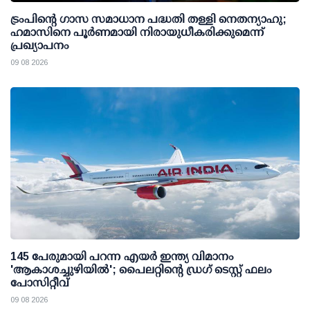
ട്രംപിന്റെ ഗാസ സമാധാന പദ്ധതി തള്ളി നെതന്യാഹു;
ഹമാസിനെ പൂര്‍ണമായി നിരായുധീകരിക്കുമെന്ന്
പ്രഖ്യാപനം
09 08 2026
145 പേരുമായി പറന്ന എയര്‍ ഇന്ത്യ വിമാനം
'ആകാശച്ചുഴിയില്‍'; പൈലറ്റിന്റെ ഡ്രഗ് ടെസ്റ്റ് ഫലം
പോസിറ്റീവ്
09 08 2026