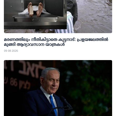
മരണത്തിലും നീതികിട്ടാതെ കുട്ടനാട്: പ്രളയജലത്തില്‍
മുങ്ങി ആദ്യാവസാന യാത്രകള്‍
09 08 2026