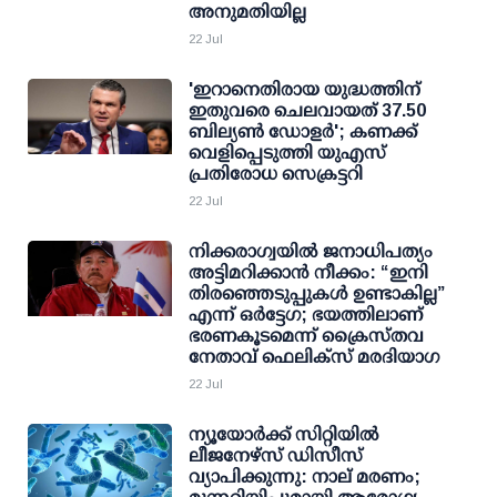
അനുമതിയില്ല
22 Jul
'ഇറാനെതിരായ യുദ്ധത്തിന്
ഇതുവരെ ചെലവായത് 37.50
ബില്യണ്‍ ഡോളര്‍'; കണക്ക്
വെളിപ്പെടുത്തി യുഎസ്
പ്രതിരോധ സെക്രട്ടറി
22 Jul
നിക്കരാഗ്വയിൽ ജനാധിപത്യം
അട്ടിമറിക്കാൻ നീക്കം: “ഇനി
തിരഞ്ഞെടുപ്പുകൾ ഉണ്ടാകില്ല”
എന്ന് ഒർട്ടേഗ; ഭയത്തിലാണ്
ഭരണകൂടമെന്ന് ക്രൈസ്തവ
നേതാവ് ഫെലിക്സ് മരദിയാഗ
22 Jul
ന്യൂയോര്‍ക്ക് സിറ്റിയില്‍
ലീജനേഴ്‌സ് ഡിസീസ്
വ്യാപിക്കുന്നു: നാല് മരണം;