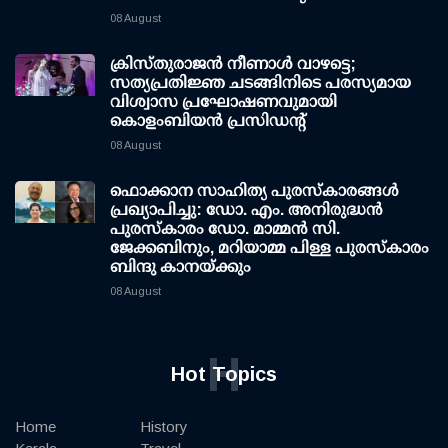
08 August
ക്രിസ്തുരാജൻ നീണാൾ വാഴട്ടെ;
സത്യപ്രതിജ്ഞ ചടങ്ങിനിടെ പരസ്യമായ
വിശ്വാസ പ്രഘോഷണവുമായി
കൊളംബിയൻ പ്രസിഡന്റ്
08 August
ഫൊക്കാന സാഹിത്യ പുരസ്‌കാരങ്ങള്‍
പ്രഖ്യാപിച്ചു: ഡോ. എം. അനിരുദ്ധന്‍
പുരസ്‌കാരം ഡോ. മാമ്മന്‍ സി.
ജേക്കബിനും, മറിയാമ്മ പിള്ള പുരസ്‌കാരം
ബിന്ദു കാനയ്ക്കും
08 August
H
Hot Topics
Home
History