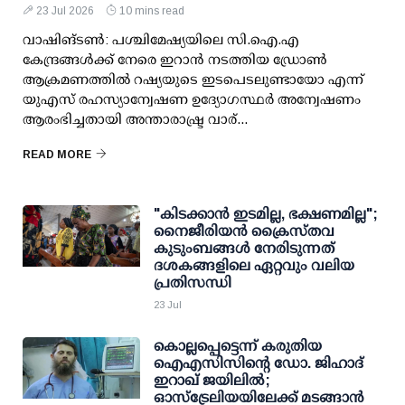
23 Jul 2026
10 mins read
വാഷിങ്ടണ്‍: പശ്ചിമേഷ്യയിലെ സി.ഐ.എ
കേന്ദ്രങ്ങള്‍ക്ക് നേരെ ഇറാന്‍ നടത്തിയ ഡ്രോണ്‍
ആക്രമണത്തില്‍ റഷ്യയുടെ ഇടപെടലുണ്ടായോ എന്ന്
യുഎസ് രഹസ്യാന്വേഷണ ഉദ്യോഗസ്ഥര്‍ അന്വേഷണം
ആരംഭിച്ചതായി അന്താരാഷ്ട്ര വാര്...
READ MORE
"കിടക്കാൻ ഇടമില്ല, ഭക്ഷണമില്ല";
നൈജീരിയൻ ക്രൈസ്തവ
കുടുംബങ്ങൾ നേരിടുന്നത്
ദശകങ്ങളിലെ ഏറ്റവും വലിയ
പ്രതിസന്ധി
23 Jul
കൊല്ലപ്പെട്ടെന്ന് കരുതിയ
ഐഎസിസിന്റെ ഡോ. ജിഹാദ്
ഇറാഖ് ജയിലിൽ;
ഓസ്ട്രേലിയയിലേക്ക് മടങ്ങാൻ