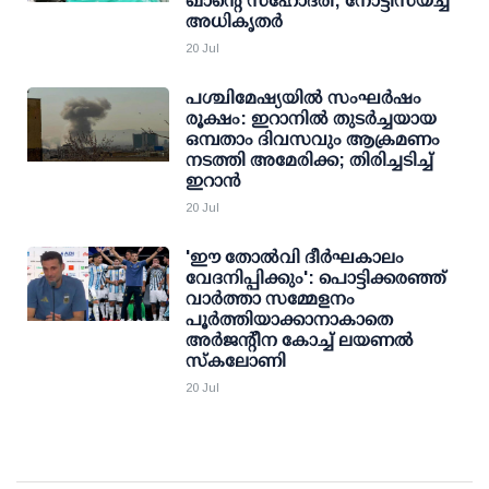
ഖാന്റെ സഹോദരി; നോട്ടീസയച്ച്
അധികൃതര്‍
20 Jul
പശ്ചിമേഷ്യയില്‍ സംഘര്‍ഷം
രൂക്ഷം: ഇറാനില്‍ തുടര്‍ച്ചയായ
ഒമ്പതാം ദിവസവും ആക്രമണം
നടത്തി അമേരിക്ക; തിരിച്ചടിച്ച്
ഇറാന്‍
20 Jul
'ഈ തോല്‍വി ദീര്‍ഘകാലം
വേദനിപ്പിക്കും': പൊട്ടിക്കരഞ്ഞ്
വാര്‍ത്താ സമ്മേളനം
പൂര്‍ത്തിയാക്കാനാകാതെ
അര്‍ജന്റീന കോച്ച് ലയണല്‍
സ്‌കലോണി
20 Jul