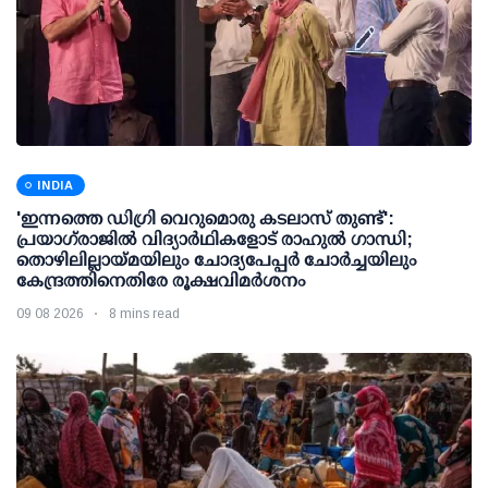
INDIA
'ഇന്നത്തെ ഡിഗ്രി വെറുമൊരു കടലാസ് തുണ്ട്':
പ്രയാഗ്‌രാജില്‍ വിദ്യാര്‍ഥികളോട് രാഹുല്‍ ഗാന്ധി;
തൊഴിലില്ലായ്മയിലും ചോദ്യപേപ്പര്‍ ചോര്‍ച്ചയിലും
കേന്ദ്രത്തിനെതിരേ രൂക്ഷവിമര്‍ശനം
09 08 2026
8 mins read