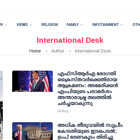
RI
VIEWS
RELIGION
FAMILY
INFOTAINMENT
OTH
International Desk
Home
Author
International Desk
എഫ്‌സി‌ആര്‍‌എ ഭേദഗതി
ക്രൈസ്തവർക്കെതിരായ
ആക്രമണം: അമേരിക്കൻ
എംപിയുടെ പരാമർശം
അന്താരാഷ്ട്ര തലത്തിൽ
ചർച്ചയാകുന്നു
06 Aug
അധിക തീരുവയില്‍ സുപ്രീം
കോടതിയുടെ ഇടപെടല്‍;
ട്രംപ് ഭരണകൂടം തിരിച്ചു