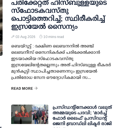
പരിക്കേറ്റത് ഹിസ്ബുള്ളയുടെ
സ്‌ഫോടകവസ്തു
പൊട്ടിത്തെറിച്ച്; സ്ഥിരീകരിച്ച്
ഇസ്രയേൽ സൈന്യം
03 Aug 2026
10 mins read
ബെയ്റൂട്ട് : ദക്ഷിണ ലെബനനിൽ അഞ്ച്
ലെബനീസ് സൈനികർക്ക് പരിക്കേൽക്കാൻ
ഇടയാക്കിയ സ്‌ഫോടകവസ്തു
ഇസ്രയേലിന്റേതല്ലെന്നും അത് ഹിസ്ബുള്ള ഭീകരർ
മുൻകൂട്ടി സ്ഥാപിച്ചതാണെന്നും ഇസ്രയേൽ
പ്രതിരോധ സേന ഔദ്യോഗികമായി സ...
READ MORE
പ്രസിഡന്റിനേക്കാള്‍ വലുത്
അമ്മയുടെ പദവി; ‘മാര്‍ച്ച്
ഫോര്‍ ലൈഫ്’ പ്രസിഡന്റ്
ജെനി ബ്രാഡ്ലി ലിക്ടര്‍ രാജി