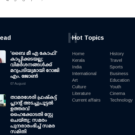
H
read
Hot Topics
'ബൈ മീ എ കോഫി'
Home
History
കാപ്പിക്കടയല്ല;
Kerala
Travel
വിമര്‍ശനങ്ങള്‍ക്ക്
India
Sports
മറുപടിയുമായി റോജി
International
Business
എം. ജോണ്‍
Art
Education
07 August
Culture
Youth
Literature
Cinema
താമരശേരി ഫ്രഷ്കട്ട്
Current affairs
Technology
പ്ലാന്റ് അടച്ചുപൂട്ടൽ
ഉത്തരവ്
ഹൈക്കോടതി സ്റ്റേ
ചെയ്തു; സമരം
പുനരാരംഭിച്ച് സമര
സമിതി