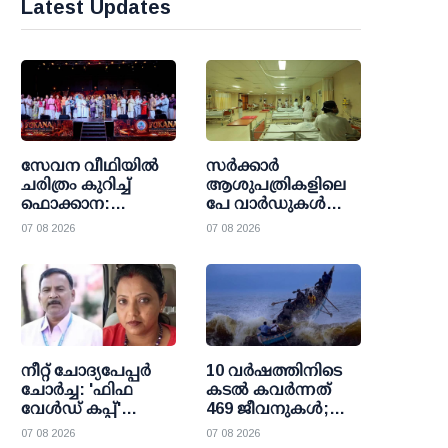
Latest Updates
സേവന വീഥിയില്‍
സര്‍ക്കാര്‍
ചരിത്രം കുറിച്ച്
ആശുപത്രികളിലെ
ഫൊക്കാന:
പേ വാര്‍ഡുകള്‍
കല്‍ഹാരിയില്‍
ഇനി എല്ലാവര്‍ക്കും;
07 08 2026
07 08 2026
പ്രത്യാശയുടെ
വരുമാന പരിധി
പുതിയ പ്രഭാതം
ഒഴിവാക്കി
ഉത്തരവായി
നീറ്റ് ചോദ്യപേപ്പര്‍
10 വര്‍ഷത്തിനിടെ
ചോര്‍ച്ച: 'ഫിഫ
കടല്‍ കവര്‍ന്നത്
വേള്‍ഡ് കപ്പ്'
469 ജീവനുകള്‍;
വാട്സാപ്പ് ഗ്രൂപ്പ്
47000 ത്തിലധികം
07 08 2026
07 08 2026
കേന്ദ്രീകരിച്ച്
പേര്‍ക്ക്