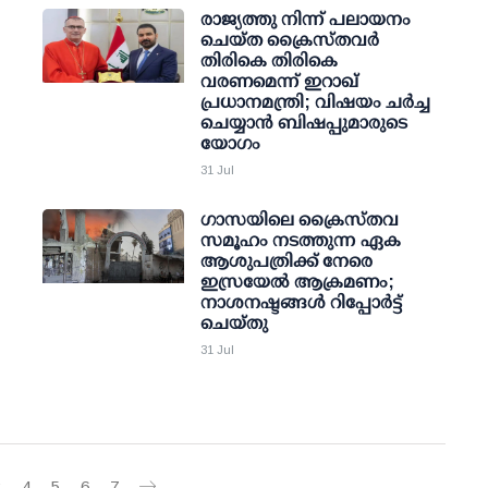
രാജ്യത്തു നിന്ന് പലായനം
ചെയ്ത ക്രൈസ്തവര്‍
തിരികെ തിരികെ
വരണമെന്ന് ഇറാഖ്
പ്രധാനമന്ത്രി; വിഷയം ചര്‍ച്ച
ചെയ്യാന്‍ ബിഷപ്പുമാരുടെ
യോഗം
31 Jul
ഗാസയിലെ ക്രൈസ്തവ
സമൂഹം നടത്തുന്ന ഏക
ആശുപത്രിക്ക് നേരെ
ഇസ്രയേൽ ആക്രമണം;
നാശനഷ്ടങ്ങൾ റിപ്പോർട്ട്
ചെയ്തു
31 Jul
3
4
5
6
7