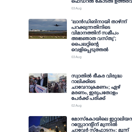
ഫെഡറല്‍ കോടതി ഉത്തരവ
03 Aug
'ലാന്‍ഡിങിനായി താഴ്ന്ന്
പറക്കുന്നതിനിടെ
വിമാനത്തിന് സമീപം
അജ്ഞാത വസ്തു';
പൈലറ്റിന്റെ
വെളിപ്പെടുത്തല്‍
03 Aug
സ്വാതില്‍ ഭീകര വിരുദ്ധ
റാലിക്കിടെ
ചാവേറാക്രമണം; ഏഴ്
മരണം, ഇരുപതോളം
പേര്‍ക്ക് പരിക്ക്
02 Aug
മോസ്‌കോയിലെ ഇറ്റാലിയന്
റസ്റ്റോറന്റിന് മുന്നില്‍
ചാവേര്‍ സ്‌ഫോടനം: മൂന്ന്