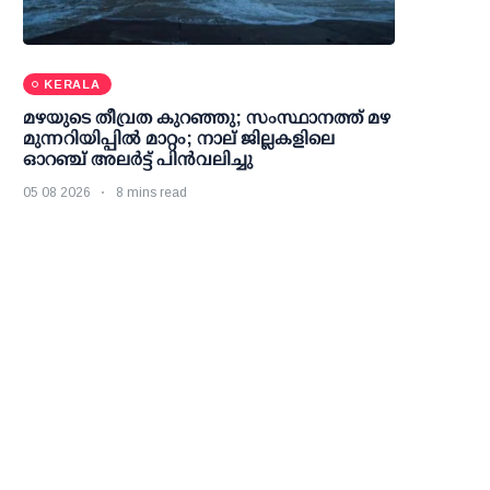
KERALA
മഴയുടെ തീവ്രത കുറഞ്ഞു; സംസ്ഥാനത്ത് മഴ
മുന്നറിയിപ്പിൽ മാറ്റം; നാല് ജില്ലകളിലെ
ഓറഞ്ച് അലർട്ട് പിൻവലിച്ചു
05 08 2026
8 mins read