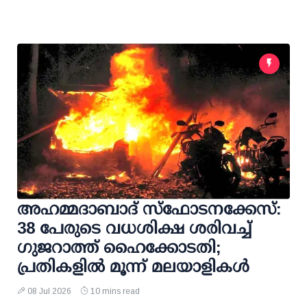
അഹമ്മദാബാദ് സ്ഫോടനക്കേസ്:
38 പേരുടെ വധശിക്ഷ ശരിവച്ച്
ഗുജറാത്ത് ഹൈക്കോടതി;
പ്രതികളില്‍ മൂന്ന് മലയാളികള്‍
08 Jul 2026
10 mins read