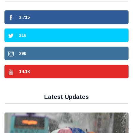
3,715
316
296
14.1
K
Latest Updates