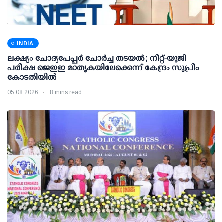
INDIA
ലക്ഷ്യം ചോദ്യപേപ്പര്‍ ചോര്‍ച്ച തടയല്‍; നീറ്റ്-യുജി
പരീക്ഷ ജെഇഇ മാതൃകയിലേക്കെന്ന് കേന്ദ്രം സുപ്രീം
കോടതിയില്‍
05 08 2026
8 mins read