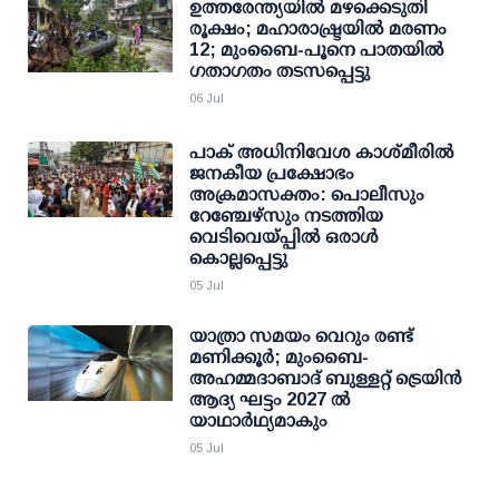
ഉത്തരേന്ത്യയിൽ മഴക്കെടുതി
രൂക്ഷം; മഹാരാഷ്ട്രയിൽ മരണം
12; മുംബൈ-പൂനെ പാതയിൽ
ഗതാഗതം തടസപ്പെട്ടു
06 Jul
പാക് അധിനിവേശ കാശ്മീരില്‍
ജനകീയ പ്രക്ഷോഭം
അക്രമാസക്തം: പൊലീസും
റേഞ്ചേഴ്‌സും നടത്തിയ
വെടിവെയ്പ്പില്‍ ഒരാള്‍
കൊല്ലപ്പെട്ടു
05 Jul
യാത്രാ സമയം വെറും രണ്ട്
മണിക്കൂര്‍; മുംബൈ-
അഹമ്മദാബാദ് ബുള്ളറ്റ് ട്രെയിന്‍
ആദ്യ ഘട്ടം 2027 ല്‍
യാഥാര്‍ഥ്യമാകും
05 Jul