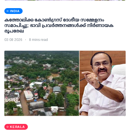
INDIA
കത്തോലിക്ക കോൺഗ്രസ് ദേശീയ സമ്മേളനം
സമാപിച്ചു; ഭാവി പ്രവർത്തനങ്ങൾക്ക് നിർണായക
രൂപരേഖ
03 08 2026
8 mins read
KERALA