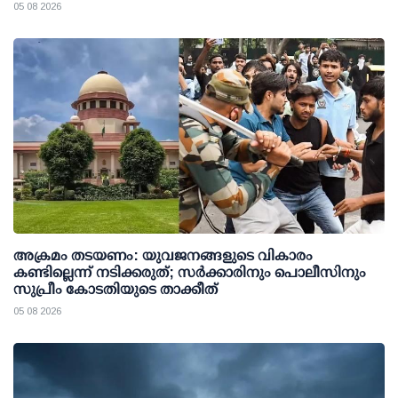
05 08 2026
അക്രമം തടയണം: യുവജനങ്ങളുടെ വികാരം
കണ്ടില്ലെന്ന് നടിക്കരുത്; സര്‍ക്കാരിനും പൊലീസിനും
സുപ്രീം കോടതിയുടെ താക്കീത്
05 08 2026