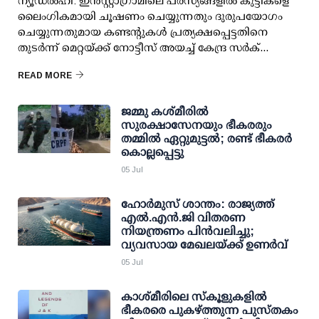
ന്യൂഡല്‍ഹി: ഇന്‍സ്റ്റാഗ്രാമിലെ പരസ്യങ്ങളില്‍ കുട്ടികളെ
ലൈംഗികമായി ചൂഷണം ചെയ്യുന്നതും ദുരുപയോഗം
ചെയ്യുന്നതുമായ കണ്ടന്റുകള്‍ പ്രത്യക്ഷപ്പെട്ടതിനെ
തുടര്‍ന്ന് മെറ്റയ്ക്ക് നോട്ടീസ് അയച്ച് കേന്ദ്ര സര്‍ക്...
READ MORE
ജമ്മു കശ്മീരിൽ
സുരക്ഷാസേനയും ഭീകരരും
തമ്മില്‍ ഏറ്റുമുട്ടല്‍; രണ്ട് ഭീകരർ
കൊല്ലപ്പെട്ടു
05 Jul
ഹോര്‍മുസ് ശാന്തം: രാജ്യത്ത്
എല്‍.എന്‍.ജി വിതരണ
നിയന്ത്രണം പിന്‍വലിച്ചു;
വ്യവസായ മേഖലയ്ക്ക് ഉണര്‍വ്
05 Jul
കാശ്മീരിലെ സ്‌കൂളുകളില്‍
ഭീകരരെ പുകഴ്ത്തുന്ന പുസ്തകം