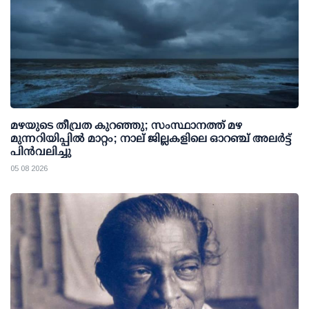
മഴയുടെ തീവ്രത കുറഞ്ഞു; സംസ്ഥാനത്ത് മഴ
മുന്നറിയിപ്പിൽ മാറ്റം; നാല് ജില്ലകളിലെ ഓറഞ്ച് അലർട്ട്
പിൻവലിച്ചു
05 08 2026