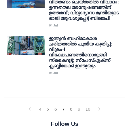
വിതരണം ചെയ്തതില്‍ വിവാദം:
ഉന്നതതല അന്വേഷണത്തിന്
ഉത്തരവ്; വിദ്യാഭ്യാസ മന്ത്രിയുടെ
രാജി ആവശ്യപ്പെട്ട് ബിജെപി
04 Jul
ഇന്ത്യൻ ബഹിരാകാശ
ചരിത്രത്തിൽ പുതിയ കുതിപ്പ്;
വിക്രം-I
വിക്ഷേപണത്തിനൊരുങ്ങി
സ്‌കൈറൂട്ട്; സ്പേസ്എക്സ്
ക്ലബ്ബിലേക്ക് ഇന്ത്യയും
04 Jul
4
5
6
7
8
9
10
Follow Us