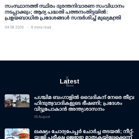
സംസ്ഥാനത്ത് സ്ഥിരം ദുരന്തനിവാരണ സംവിധാനം
നടപ്പാക്കും; ആദ്യ പദ്ധതി പത്തനംതിട്ടയില്‍:
പ്രളയബാധിത പ്രദേശങ്ങള്‍ സന്ദര്‍ശിച്ച് മുഖ്യമന്ത്രി
04 08 2026
8 mins read
L
Latest
പശ്ചിമ ബംഗാളിൽ വൈദികന് നേരെ തീവ്ര
ഹിന്ദുത്വവാദികളുടെ ഭീഷണി; പ്രദേശം
വിട്ടുപോകാൻ അന്ത്യശാസനം
05 August
ലക്ഷ്യം ചോദ്യപേപ്പര്‍ ചോര്‍ച്ച തടയല്‍; നീറ്റ്-
യുജി പരീക്ഷ ജെഇഇ മാതൃകയിലേക്കെന്ന്