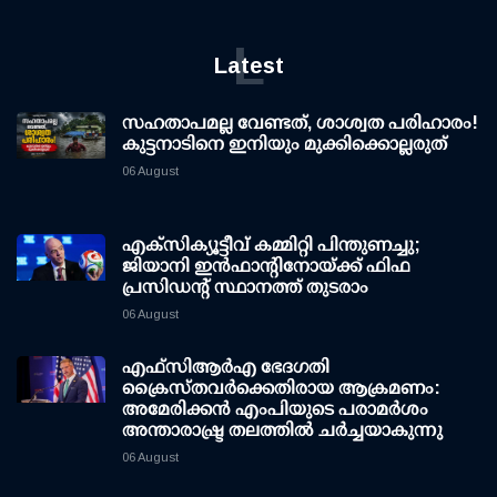
L
Latest
സഹതാപമല്ല വേണ്ടത്, ശാശ്വത പരിഹാരം!
കുട്ടനാടിനെ ഇനിയും മുക്കിക്കൊല്ലരുത്
06 August
എക്സിക്യൂട്ടീവ് കമ്മിറ്റി പിന്തുണച്ചു;
ജിയാനി ഇന്‍ഫാന്റിനോയ്ക്ക് ഫിഫ
പ്രസിഡന്റ് സ്ഥാനത്ത് തുടരാം
06 August
എഫ്‌സി‌ആര്‍‌എ ഭേദഗതി
ക്രൈസ്തവർക്കെതിരായ ആക്രമണം:
അമേരിക്കൻ എംപിയുടെ പരാമർശം
അന്താരാഷ്ട്ര തലത്തിൽ ചർച്ചയാകുന്നു
06 August