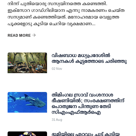
നിന്ന് പുതിയൊരു സസ്യയിനത്തെ കണ്ടെത്തി.
ഇക്‌സോറ ഗാഡ്ഗിലിയാന എന്നു നാമകരണം ചെയ്ത
സസ്യമാണ് കണ്ടെത്തിയത്. മനോഹരമായ വെളുത്ത
പൂക്കളോടു കൂടിയ ചെറിയ വൃക്ഷമാണ...
READ MORE
വിഷബാധ മധ്യപ്രദേശില്‍
ആനകള്‍ കൂട്ടത്തോടെ ചരിഞ്ഞു
02 Nov
തിമിംഗല സ്രാവ് വംശനാശ
ഭീഷണിയില്‍; സംരക്ഷണത്തിന്
പൊതുജന പിന്തുണ തേടി
സിഎംഎഫ്ആര്‍ഐ
31 Aug
ഭൂമിയിലെ ഏറ്റവും ചൂട് കൂടിയ