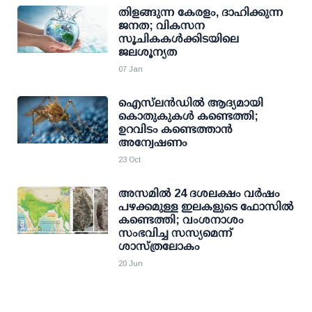
തിളങ്ങുന്ന കേരളം, ദാഹിക്കുന്ന
ജനത; വികസന
സൂചികകൾക്കിടയിലെ
ജലശൂന്യത
07 Jan
ഐസ്‍ലൻഡിൽ ആദ്യമായി
കൊതുകുകൾ കണ്ടെത്തി;
ഉറവിടം കണ്ടെത്താൻ
അന്വേഷണം
23 Oct
അസമില്‍ 24 ദശലക്ഷം വര്‍ഷം
പഴക്കമുള്ള ഇലകളുടെ ഫോസില്‍
കണ്ടെത്തി; വംശനാശം
സംഭവിച്ച സസ്യമെന്ന്
ശാസ്ത്രലോകം
20 Jun