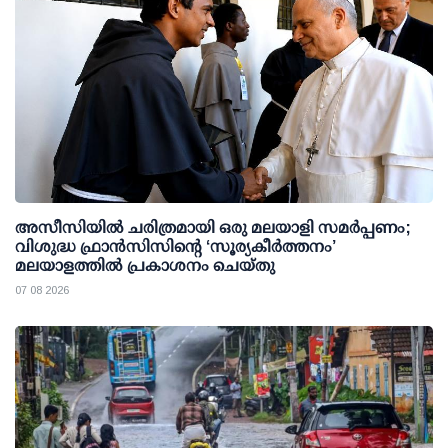
അസീസിയിൽ ചരിത്രമായി ഒരു മലയാളി സമർപ്പണം;
വിശുദ്ധ ഫ്രാൻസിസിന്റെ ‘സൂര്യകീർത്തനം’
മലയാളത്തിൽ പ്രകാശനം ചെയ്തു
07 08 2026