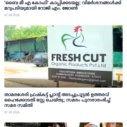
'ബൈ മീ എ കോഫി' കാപ്പിക്കടയല്ല; വിമര്‍ശനങ്ങള്‍ക്ക്
മറുപടിയുമായി റോജി എം. ജോണ്‍
07 08 2026
താമരശേരി ഫ്രഷ്കട്ട് പ്ലാന്റ് അടച്ചുപൂട്ടൽ ഉത്തരവ്
ഹൈക്കോടതി സ്റ്റേ ചെയ്തു; സമരം പുനരാരംഭിച്ച്
സമര സമിതി
07 08 2026