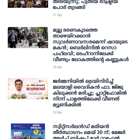
തിരിയുന്നു; പുതിയ രാഷ്ട്രീയ
പോര് തുടങ്ങി
27 Apr
മുല്ല ഭരണകൂടത്തെ
താഴെയിറക്കാൻ
സുവർണാവസരമെന്ന് ഷായുടെ
മകൻ; ബെർലിനിൽ റെസാ
പഹ്‌ലവി; ടെഹ്‌റാനിലേക്ക്
വീണ്ടും ലോകത്തിന്റെ കണ്ണുകൾ
24 Apr
ജർമ്മനിയിൽ ട്രെയിനിടിച്ച്
മലയാളി വൈദികൻ ഫാ. ജിജു
കിലുക്കൻ മരിച്ചു; പ്ലാറ്റ്‌ഫോമിൽ
നിന്ന് പാളത്തിലേക്ക് വീണത്
മ്യൂണിക്കിൽ
22 Apr
സ്വിറ്റ്‌സർലൻഡ് മരിയൻ
തീർത്ഥാടനം മെയ് 30 ന്; മേജർ
ആർച്ച് ബിഷപ്പ് മാർ റാഫേൽ