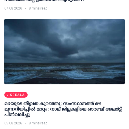
07 08 2026
8 mins read
KERALA
മഴയുടെ തീവ്രത കുറഞ്ഞു; സംസ്ഥാനത്ത് മഴ
മുന്നറിയിപ്പിൽ മാറ്റം; നാല് ജില്ലകളിലെ ഓറഞ്ച് അലർട്ട്
പിൻവലിച്ചു
05 08 2026
8 mins read