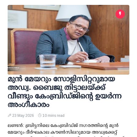
മുൻ മേയറും സോളിസിറ്ററുമായ
അഡ്വ. ബൈജു തിട്ടാലയ്ക്ക്
വീണ്ടും കേംബ്രിഡ്ജിന്റെ ഉയർന്ന
അംഗീകാരം
23 May 2026
10 mins read
ലണ്ടൻ: ബ്രിട്ടനിലെ കേംബ്രിഡ്ജ് നഗരത്തിന്റെ മുൻ
മേയറും ദീർഘകാല കൗൺസിലറുമായ അഡ്വക്കേറ്റ്