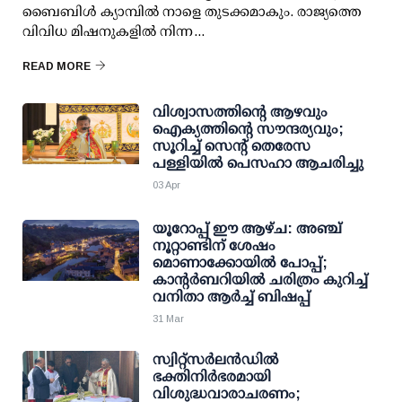
ബൈബിൾ ക്യാമ്പിൽ നാളെ തുടക്കമാകും. രാജ്യത്തെ
വിവിധ മിഷനുകളിൽ നിന്ന...
READ MORE
വിശ്വാസത്തിന്റെ ആഴവും
ഐക്യത്തിന്റെ സൗന്ദര്യവും;
സൂറിച്ച് സെന്റ് തെരേസ
പള്ളിയിൽ പെസഹാ ആചരിച്ചു
03 Apr
യൂറോപ്പ് ഈ ആഴ്ച: അഞ്ച്
നൂറ്റാണ്ടിന് ശേഷം
മൊണാക്കോയിൽ പോപ്പ്;
കാന്റർബറിയിൽ ചരിത്രം കുറിച്ച്
വനിതാ ആർച്ച് ബിഷപ്പ്
31 Mar
സ്വിറ്റ്‌സർലൻഡിൽ
ഭക്തിനിർഭരമായി
വിശുദ്ധവാരാചരണം;