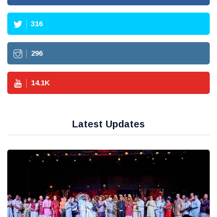
316
296
14.1
K
Latest Updates