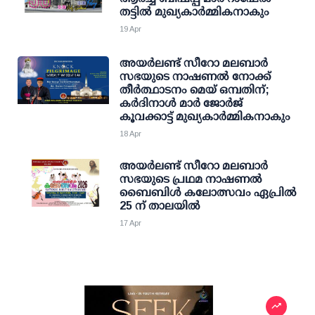
തട്ടിൽ മുഖ്യകാർമ്മികനാകും
19 Apr
അയർലണ്ട് സീറോ മലബാർ
സഭയുടെ നാഷണൽ നോക്ക്
തീർത്ഥാടനം മെയ് ഒമ്പതിന്;
കർദിനാൾ മാർ ജോർജ്
കൂവക്കാട്ട് മുഖ്യകാർമ്മികനാകും
18 Apr
അയർലണ്ട് സീറോ മലബാർ
സഭയുടെ പ്രഥമ നാഷണൽ
ബൈബിൾ കലോത്സവം ഏപ്രിൽ
25 ന് താലയിൽ
17 Apr