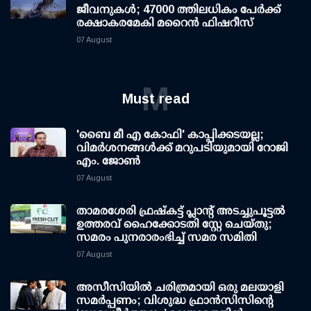
ജീവനുകള്‍; 47000 ത്തിലധികം പേര്‍ക്ക്
രക്ഷാകരമേകി മറൈന്‍ ഫിഷറീസ്
07 August
M
Must read
'ബൈ മീ എ കോഫി' കാപ്പിക്കടയല്ല;
വിമര്‍ശനങ്ങള്‍ക്ക് മറുപടിയുമായി റോജി
എം. ജോണ്‍
07 August
താമരശേരി ഫ്രഷ്കട്ട് പ്ലാന്റ് അടച്ചുപൂട്ടൽ
ഉത്തരവ് ഹൈക്കോടതി സ്റ്റേ ചെയ്തു;
സമരം പുനരാരംഭിച്ച് സമര സമിതി
07 August
അസീസിയിൽ ചരിത്രമായി ഒരു മലയാളി
സമർപ്പണം; വിശുദ്ധ ഫ്രാൻസിസിന്റെ