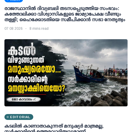
രാജസ്ഥാനിൽ ദിവ്യബലി തടസപ്പെടുത്തിയ സംഭവം:
കത്തോലിക്കാ വിശ്വാസികളുടെ ജാമ്യാപേക്ഷ വീണ്ടും
തള്ളി; ഹൈക്കോടതിയെ സമീപിക്കാൻ സഭാ നേതൃത്വം
07 08 2026
8 mins read
EDITORIAL
കടലിൽ കാണാതാകുന്നത് മനുഷ്യർ മാത്രമല്ല,
സർക്കാരിന്റെ ഉത്തരവാദിത്വവുമാണ്