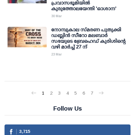
പ്രവാസഭൂമിയിൽ
കുരുത്തോലയേന്തി 'ഓശാന'
30 Mar
നോമ്പുകാല സ്മരണ പുതുക്കി
ഡബ്ലിൻ സീറോ മലബാർ
സഭയുടെ ബ്രേഹെഡ് കുരിശിന്റെ
വഴി മാർച്ച് 27 ന്
23 Mar
1
2
3
4
5
6
7
Follow Us
3,715