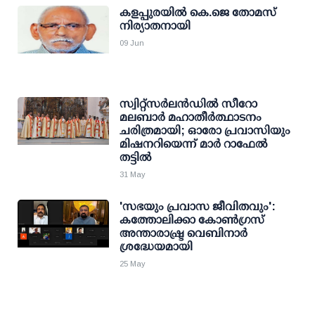
കളപ്പുരയില്‍ കെ.ജെ തോമസ്
നിര്യാതനായി
09 Jun
സ്വിറ്റ്‌സർലൻഡിൽ സീറോ
മലബാർ മഹാതീർത്ഥാടനം
ചരിത്രമായി; ഓരോ പ്രവാസിയും
മിഷനറിയെന്ന് മാർ റാഫേൽ
തട്ടിൽ
31 May
'സഭയും പ്രവാസ ജീവിതവും':
കത്തോലിക്കാ കോൺഗ്രസ്
അന്താരാഷ്ട്ര വെബിനാർ
ശ്രദ്ധേയമായി
25 May