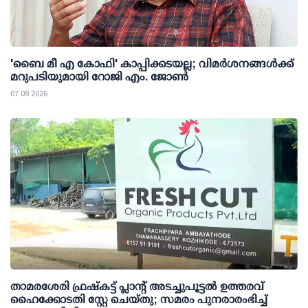
'ബൈ മീ എ കോഫി' കാപ്പിക്കടയല്ല; വിമര്‍ശനങ്ങള്‍ക്ക്
മറുപടിയുമായി റോജി എം. ജോണ്‍
07 08 2026
താമരശേരി ഫ്രഷ്കട്ട് പ്ലാന്റ് അടച്ചുപൂട്ടൽ ഉത്തരവ്
ഹൈക്കോടതി സ്റ്റേ ചെയ്തു; സമരം പുനരാരംഭിച്ച്