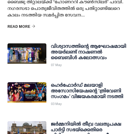
ബൈജു തിറ്റാലയ്ക്ക് “ഹോണററി കൗൺസിലർ” പദവി.
നഗരസഭാ പൊതുജീവിതത്തിൽ ഒരു പതിറ്റാണ്ടിലേറെ
കാലം നടത്തിയ സമർപ്പിത സേവന...
READ MORE
വിശ്വാസത്തിന്റെ ആഘോഷമായി
അയർലണ്ട് നാഷണൽ
ബൈബിൾ കലോത്സവം
07 May
ഹെർഫോർഡ് മലയാളി
അസോസിയേഷന്റെ ‘ത്രിവേണി
സംഗമം’ വിജയകരമായി നടത്തി
03 May
ജർമ്മനിയിൽ തീവ്ര വലതുപക്ഷ
പാർട്ടി സഭയ്‌ക്കെതിരെ