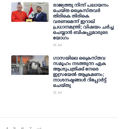
രാജ്യത്തു നിന്ന് പലായനം
ചെയ്ത ക്രൈസ്തവര്‍
തിരികെ തിരികെ
വരണമെന്ന് ഇറാഖ്
പ്രധാനമന്ത്രി; വിഷയം ചര്‍ച്ച
ചെയ്യാന്‍ ബിഷപ്പുമാരുടെ
യോഗം
31 Jul
ഗാസയിലെ ക്രൈസ്തവ
സമൂഹം നടത്തുന്ന ഏക
ആശുപത്രിക്ക് നേരെ
ഇസ്രയേൽ ആക്രമണം;
നാശനഷ്ടങ്ങൾ റിപ്പോർട്ട്
ചെയ്തു
31 Jul
3
4
5
6
7