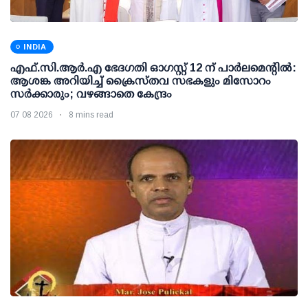
INDIA
എഫ്.സി.ആര്‍.എ ഭേദഗതി ഓഗസ്റ്റ് 12 ന് പാര്‍ലമെന്റില്‍:
ആശങ്ക അറിയിച്ച് ക്രൈസ്തവ സഭകളും മിസോറം
സര്‍ക്കാരും; വഴങ്ങാതെ കേന്ദ്രം
07 08 2026
8 mins read