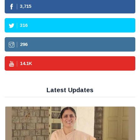
3,715
316
296
14.1
K
Latest Updates