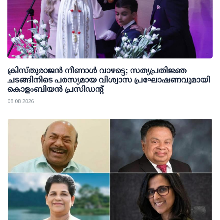
ക്രിസ്തുരാജൻ നീണാൾ വാഴട്ടെ; സത്യപ്രതിജ്ഞ
ചടങ്ങിനിടെ പരസ്യമായ വിശ്വാസ പ്രഘോഷണവുമായി
കൊളംബിയൻ പ്രസിഡന്റ്
08 08 2026