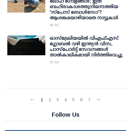
ലോഹ ഗോളങ്ങൾ; ഇത്
ബഹിരാകാശത്തുനിന്നെത്തിയ
'സ്പേസ് ബോൾസോ'?
ആശങ്കയൊഴിയാതെ നാട്ടുകാർ
06 Jul
ഓസ്‌ട്രേലിയയിൽ വിഎഫ്എസ്
ഗ്ലോബൽ വഴി ഇന്ത്യൻ വിസ,
പാസ്‌പോർട്ട് സേവനങ്ങൾ
താൽകാലികമായി നിർത്തിവെച്ചു
01 Jul
1
2
3
4
5
6
7
Follow Us