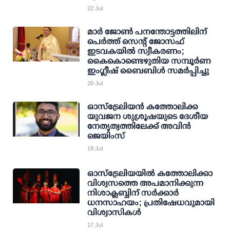
22 Jul
മാർ ജോൺ പനന്തോട്ടത്തിലിന്
പെർത്ത് സെന്റ് ജോസഫ്
ഇടവകയിൽ സ്വീകരണം;
കൈകൊണ്ടെഴുതിയ സമ്പൂർണ
ഇംഗ്ലീഷ് ബൈബിൾ സമർപ്പിച്ചു
20 Jul
ഓസ്ട്രേലിയൻ കത്തോലിക്ക
യുവജന ശുശ്രൂഷയുടെ ദേശീയ
നേതൃത്വത്തിലേക്ക് അവിൻ
ജെയിംസ്
18 Jul
ഓസ്ട്രേലിയയിൽ കത്തോലിക്കാ
വിശ്വസത്തെ അപമാനിക്കുന്ന
നിശാക്ലബ്ബിന് സർക്കാർ
ധനസാഹയം; പ്രതിഷേധവുമായി
വിശ്വാസികൾ
17 Jul