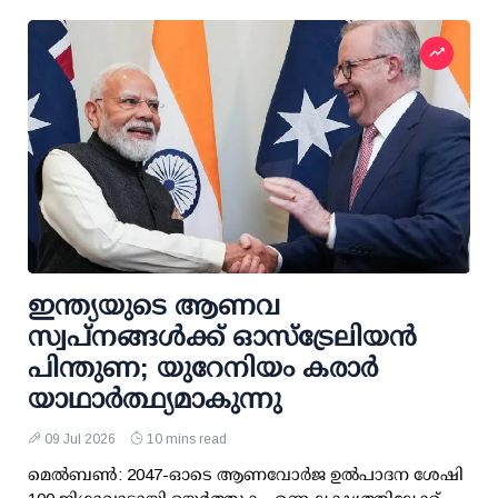
ഇന്ത്യയുടെ ആണവ
സ്വപ്നങ്ങൾക്ക് ഓസ്‌ട്രേലിയൻ
പിന്തുണ; യുറേനിയം കരാർ
യാഥാർത്ഥ്യമാകുന്നു
09 Jul 2026
10 mins read
മെൽബൺ: 2047-ഓടെ ആണവോർജ ഉൽപാദന ശേഷി