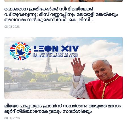
ഫൊക്കാന പ്രതിഭകള്‍ക്ക് സിനിമയിലേക്ക്
വഴിതുറക്കുന്നു; മിസ് റണ്ണറപ്പിനും മലയാളി മങ്കയ്ക്കും
അവസരം നല്‍കുമെന്ന് ഡോ. കെ. ലിസി
ഫെര്‍ണാണ്ടസ്
08 08 2026
ലിയോ പാപ്പയുടെ ഫ്രാൻസ് സന്ദർശനം അടുത്ത മാസം;
ലൂർദ് തീർത്ഥാടനകേന്ദ്രവും സന്ദർശിക്കും
08 08 2026