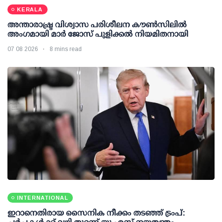
KERALA
അന്താരാഷ്ട്ര വിശ്വാസ പരിശീലന കൗണ്‍സിലില്‍
അംഗമായി മാര്‍ ജോസ് പുളിക്കല്‍ നിയമിതനായി
07 08 2026
8 mins read
INTERNATIONAL
ഇറാനെതിരായ സൈനിക നീക്കം തടഞ്ഞ് ട്രംപ്: