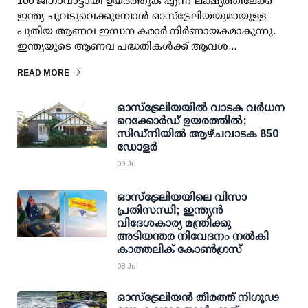
100 ജിഗാവാട്ടായി ഉയർത്തുക എന്ന ലക്ഷ്യത്തിലേക്ക്
ഇന്ത്യ ചുവടുവെക്കുമ്പോൾ ഓസ്‌ട്രേലിയയുമായുള്ള
പുതിയ ആണവ ഇന്ധന കരാർ നിർണായകമാകുന്നു.
ഇന്ത്യയുടെ ആണവ പദ്ധതികൾക്ക് ആവശ...
READ MORE
ഓസ്‌ട്രേലിയയിൽ വാടക വർധന
റെക്കോർഡ് ഉയരത്തിൽ;
സിഡ്‌നിയിൽ ആഴ്ചവാടക 850
ഡോളർ
09 Jul
ഓസ്‌ട്രേലിയയിലെ വിസാ
പ്രതിസന്ധി; ഇന്ത്യൻ
വിദേശകാര്യ മന്ത്രിക്കു
അടിയന്തര നിവേദനം നൽകി
കാത്തലിക് കോൺഗ്രസ്
08 Jul
ഓസ്ട്രേലിയൻ തീരത്ത് നിഗൂഢ