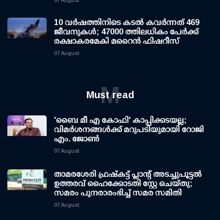
10 വര്‍ഷത്തിനിടെ കടല്‍ കവര്‍ന്നത് 469
ജീവനുകള്‍; 47000 ത്തിലധികം പേര്‍ക്ക്
രക്ഷാകരമേകി മറൈന്‍ ഫിഷറീസ്
07 August
M
Must read
'ബൈ മീ എ കോഫി' കാപ്പിക്കടയല്ല;
വിമര്‍ശനങ്ങള്‍ക്ക് മറുപടിയുമായി റോജി
എം. ജോണ്‍
07 August
താമരശേരി ഫ്രഷ്കട്ട് പ്ലാന്റ് അടച്ചുപൂട്ടൽ
ഉത്തരവ് ഹൈക്കോടതി സ്റ്റേ ചെയ്തു;
സമരം പുനരാരംഭിച്ച് സമര സമിതി
07 August