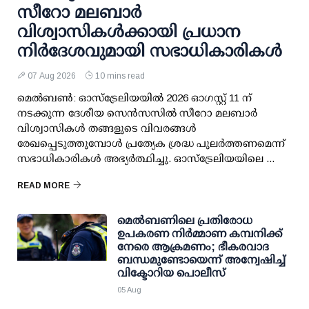
സീറോ മലബാർ
വിശ്വാസികൾക്കായി പ്രധാന
നിർദേശവുമായി സഭാധികാരികൾ
07 Aug 2026
10 mins read
മെൽബൺ: ഓസ്ട്രേലിയയിൽ 2026 ഓഗസ്റ്റ് 11 ന്
നടക്കുന്ന ദേശീയ സെൻസസിൽ സീറോ മലബാർ
വിശ്വാസികൾ തങ്ങളുടെ വിവരങ്ങൾ
രേഖപ്പെടുത്തുമ്പോൾ പ്രത്യേക ശ്രദ്ധ പുലർത്തണമെന്ന്
സഭാധികാരികൾ അഭ്യർത്ഥിച്ചു. ഓസ്ട്രേലിയയിലെ ...
READ MORE
മെല്‍ബണിലെ പ്രതിരോധ
ഉപകരണ നിര്‍മ്മാണ കമ്പനിക്ക്
നേരെ ആക്രമണം; ഭീകരവാദ
ബന്ധമുണ്ടോയെന്ന് അന്വേഷിച്ച്
വിക്ടോറിയ പൊലീസ്
05 Aug