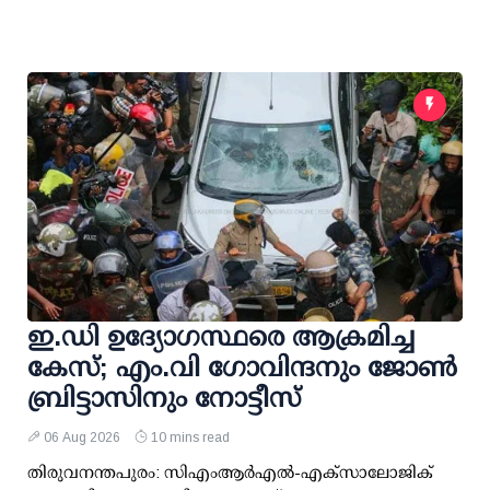
ഇ.ഡി ഉദ്യോഗസ്ഥരെ ആക്രമിച്ച
കേസ്; എം.വി ഗോവിന്ദനും ജോണ്‍
ബ്രിട്ടാസിനും നോട്ടീസ്
06 Aug 2026
10 mins read
തിരുവനന്തപുരം: സിഎംആര്‍എല്‍-എക്‌സാലോജിക്