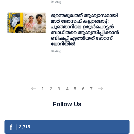
04 Aug
ദുരന്തമുഖത്ത് ആശ്വാസമായി
മാര്‍ ജോസഫ് കല്ലറങ്ങാട്ട്:
പൂഞ്ഞാറിലെ ഉരുള്‍പൊട്ടല്‍
ബാധിതരെ ആശ്വസിപ്പിക്കാന്‍
ബിഷപ്പ് എത്തിയത് ടോറസ്
ലോറിയില്‍
04 Aug
1
2
3
4
5
6
7
Follow Us
3,715