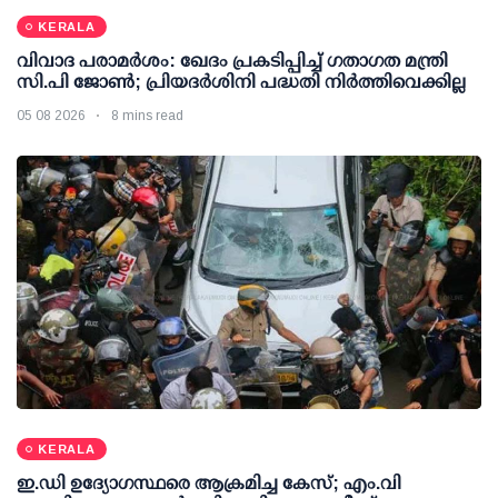
KERALA
വിവാദ പരാമര്‍ശം: ഖേദം പ്രകടിപ്പിച്ച് ഗതാഗത മന്ത്രി
സി.പി ജോണ്‍; പ്രിയദര്‍ശിനി പദ്ധതി നിര്‍ത്തിവെക്കില്ല
05 08 2026
8 mins read
KERALA
ഇ.ഡി ഉദ്യോഗസ്ഥരെ ആക്രമിച്ച കേസ്; എം.വി