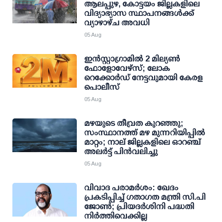
ആലപ്പുഴ, കോട്ടയം ജില്ലകളിലെ
വിദ്യാഭ്യാസ സ്ഥാപനങ്ങള്‍ക്ക്
വ്യാഴാഴ്ച അവധി
05 Aug
ഇന്‍സ്റ്റാഗ്രാമില്‍ 2 മില്യണ്‍
ഫോളോവേഴ്സ്; ലോക
റെക്കോര്‍ഡ് നേട്ടവുമായി കേരള
പൊലീസ്
05 Aug
മഴയുടെ തീവ്രത കുറഞ്ഞു;
സംസ്ഥാനത്ത് മഴ മുന്നറിയിപ്പിൽ
മാറ്റം; നാല് ജില്ലകളിലെ ഓറഞ്ച്
അലർട്ട് പിൻവലിച്ചു
05 Aug
വിവാദ പരാമര്‍ശം: ഖേദം
പ്രകടിപ്പിച്ച് ഗതാഗത മന്ത്രി സി.പി
ജോണ്‍; പ്രിയദര്‍ശിനി പദ്ധതി
നിര്‍ത്തിവെക്കില്ല