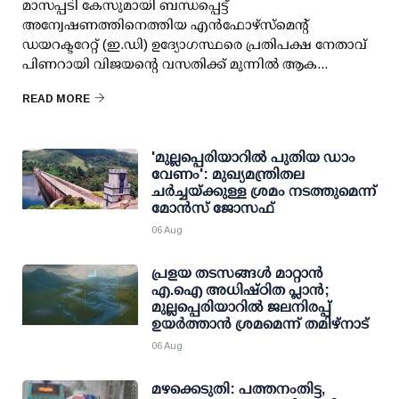
മാസപ്പടി കേസുമായി ബന്ധപ്പെട്ട്
അന്വേഷണത്തിനെത്തിയ എന്‍ഫോഴ്സ്മെന്റ്
ഡയറക്ടറേറ്റ് (ഇ.ഡി) ഉദ്യോഗസ്ഥരെ പ്രതിപക്ഷ നേതാവ്
പിണറായി വിജയന്റെ വസതിക്ക് മുന്നില്‍ ആക...
READ MORE
'മുല്ലപ്പെരിയാറില്‍ പുതിയ ഡാം
വേണം': മുഖ്യമന്ത്രിതല
ചര്‍ച്ചയ്ക്കുള്ള ശ്രമം നടത്തുമെന്ന്
മോന്‍സ് ജോസഫ്
06 Aug
പ്രളയ തടസങ്ങള്‍ മാറ്റാന്‍
എ.ഐ അധിഷ്ഠിത പ്ലാന്‍;
മുല്ലപ്പെരിയാറില്‍ ജലനിരപ്പ്
ഉയര്‍ത്താന്‍ ശ്രമമെന്ന് തമിഴ്നാട്
06 Aug
മഴക്കെടുതി: പത്തനംതിട്ട,