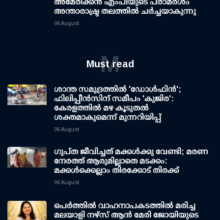
അമേരിക്കൻ എംപിയുടെ പരാമർശം
അന്താരാഷ്ട്ര തലത്തിൽ ചർച്ചയാകുന്നു
06 August
M
Must read
ശാന്ത സമുദ്രത്തില്‍ 'ഡോള്‍ഫിന്‍';
ഫിലിപ്പീന്‍സിന് സമീപം 'കുജിര':
കേരളത്തില്‍ മഴ കൂടുതല്‍
ശക്തമാകുമെന്ന് മുന്നറിയിപ്പ്
06 August
ഗുപ്ത ജീവിച്ചത് മക്കള്‍ക്കു വേണ്ടി; മരണ
നേരത്ത് ആരുമില്ലാതെ മടക്കം:
മക്കള്‍ക്കെല്ലാം തിരക്കോട് തിരക്ക്
06 August
പെർത്തിൽ വാഹനാപകടത്തിൽ മരിച്ച
മലയാളി നഴ്സ് ആൻ മേരി ജോയിയുടെ