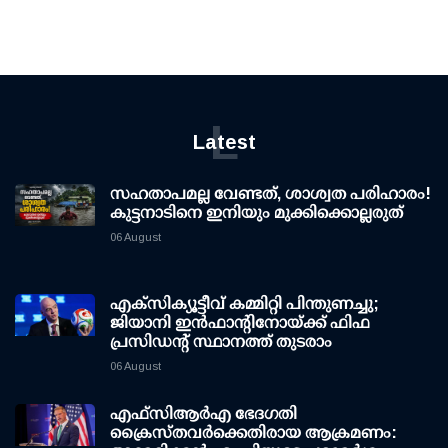
L
Latest
സഹതാപമല്ല വേണ്ടത്, ശാശ്വത പരിഹാരം!
കുട്ടനാടിനെ ഇനിയും മുക്കിക്കൊല്ലരുത്
06 August
എക്സിക്യൂട്ടീവ് കമ്മിറ്റി പിന്തുണച്ചു;
ജിയാനി ഇന്‍ഫാന്റിനോയ്ക്ക് ഫിഫ
പ്രസിഡന്റ് സ്ഥാനത്ത് തുടരാം
06 August
എഫ്‌സി‌ആര്‍‌എ ഭേദഗതി
ക്രൈസ്തവർക്കെതിരായ ആക്രമണം: