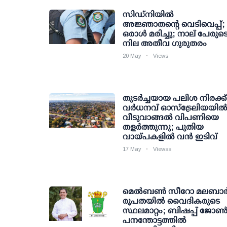
സിഡ്നിയിൽ
അജ്ഞാതന്റെ വെടിവെപ്പ്;
ഒരാൾ മരിച്ചു; നാല് പേരുട
നില അതീവ ഗുരുതരം
20 May
Views
തുടർച്ചയായ പലിശ നിരക്ക്
വർധനവ് ഓസ്‌ട്രേലിയയി
വീടുവാങ്ങൽ വിപണിയെ
തളർത്തുന്നു; പുതിയ
വായ്പകളിൽ വൻ ഇടിവ്
17 May
Viewss
മെൽബൺ സീറോ മലബാ
രൂപതയിൽ വൈദികരുടെ
സ്ഥലമാറ്റം; ബിഷപ്പ് ജോ
പനന്തോട്ടത്തിൽ