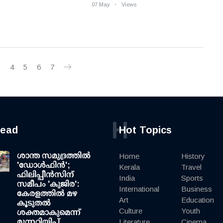
07 May
Views
3
4
5
6
7
H
read
Hot Topics
ശാന്ത സമുദ്രത്തില്‍
Home
History
'ഡോള്‍ഫിന്‍';
Kerala
Travel
ഫിലിപ്പീന്‍സിന്
India
Sports
സമീപം 'കുജിര':
International
Business
കേരളത്തില്‍ മഴ
Art
Education
കൂടുതല്‍
Culture
Youth
ശക്തമാകുമെന്ന്
മുന്നറിയിപ്പ്
Literature
Cinema