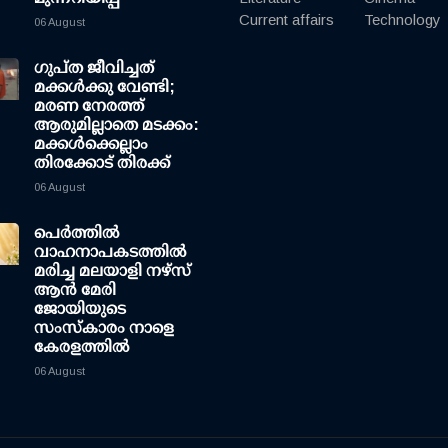
Current affairs
Technology
06 August
ഗുപ്ത ജീവിച്ചത്
മക്കള്‍ക്കു വേണ്ടി;
മരണ നേരത്ത്
ആരുമില്ലാതെ മടക്കം:
മക്കള്‍ക്കെല്ലാം
തിരക്കോട് തിരക്ക്
06 August
പെർത്തിൽ
വാഹനാപകടത്തിൽ
മരിച്ച മലയാളി നഴ്സ്
ആൻ മേരി
ജോയിയുടെ
സംസ്കാരം നാളെ
കേരളത്തിൽ
06 August