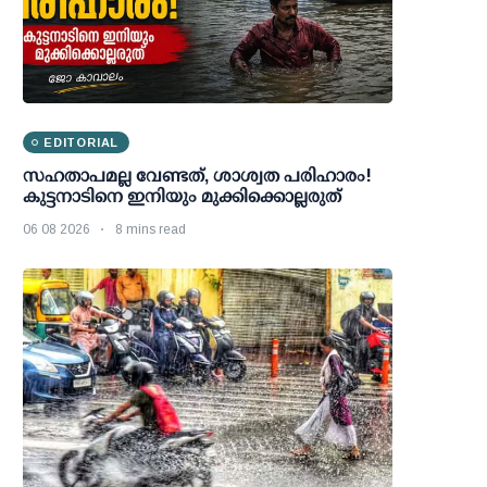
EDITORIAL
സഹതാപമല്ല വേണ്ടത്, ശാശ്വത പരിഹാരം!
കുട്ടനാടിനെ ഇനിയും മുക്കിക്കൊല്ലരുത്
06 08 2026
8 mins read