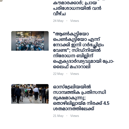
കൗമാരക്കാർ; പ്രായ
പരിശോധനയിൽ വൻ
വീഴ്ച
24 May
Views
"ആൺകുട്ടിയോ
പെൺകുട്ടിയോ എന്ന്
നോക്കി ഇനി ഗർഭച്ഛിദ്രം
വേണ്ട"; സിഡ്നിയിൽ
നിരോധന ബില്ലിന്
ഐക്യദാർഢ്യവുമായി പ്രോ-
ലൈഫ് മഹാറാലി
22 May
Views
ഓസ്‌ട്രേലിയയിൽ
സാമ്പത്തിക പ്രതിസന്ധി
രൂക്ഷമാകുന്നു;
തൊഴിലില്ലായ്മ നിരക്ക് 4.5
ശതമാനത്തിലേക്ക്
21 May
Views