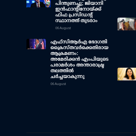
പിന്തുണച്ചു; ജിയാനി
ഇന്‍ഫാന്റിനോയ്ക്ക്
ഫിഫ പ്രസിഡന്റ്
സ്ഥാനത്ത് തുടരാം
06 August
എഫ്‌സി‌ആര്‍‌എ ഭേദഗതി
ക്രൈസ്തവർക്കെതിരായ
ആക്രമണം:
അമേരിക്കൻ എംപിയുടെ
പരാമർശം അന്താരാഷ്ട്ര
തലത്തിൽ
ചർച്ചയാകുന്നു
06 August