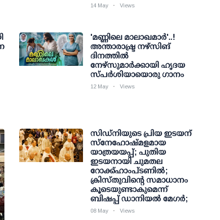
14 May
Views
ി
'മണ്ണിലെ മാലാഖമാര്‍'..!
ന
അന്താരാഷ്ട്ര നഴ്‌സിങ്
ദിനത്തില്‍
നേഴ്‌സുമാര്‍ക്കായി ഹൃദയ
സ്പര്‍ശിയായൊരു ഗാനം
12 May
Views
സിഡ്‌നിയുടെ പ്രിയ ഇടയന്
സ്നേഹോഷ്മളമായ
യാത്രയയപ്പ്; പുതിയ
ഇട‌യനായി ചുമതല
റോക്ക്‌ഹാംപ്ടണിൽ;
ക്രിസ്തുവിന്റെ സമാധാനം
കൂടെയുണ്ടാകുമെന്ന്
ബിഷപ്പ് ഡാനിയൽ മേഗർ;
08 May
Views