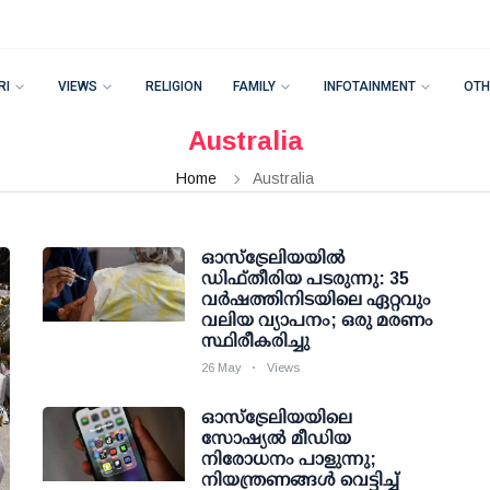
RI
VIEWS
RELIGION
FAMILY
INFOTAINMENT
OTH
Australia
Home
Australia
ഓസ്ട്രേലിയയില്‍
ഡിഫ്തീരിയ പടരുന്നു: 35
വര്‍ഷത്തിനിടയിലെ ഏറ്റവും
വലിയ വ്യാപനം; ഒരു മരണം
സ്ഥിരീകരിച്ചു
26 May
Views
ഓസ്‌ട്രേലിയയിലെ
സോഷ്യൽ മീഡിയ
നിരോധനം പാളുന്നു;
നിയന്ത്രണങ്ങൾ വെട്ടിച്ച്