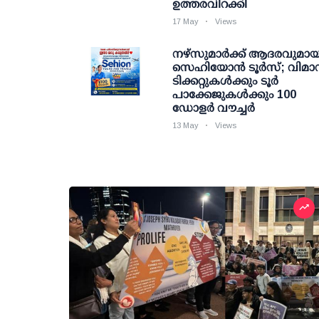
ഉത്തരവിറക്കി
17 May
Views
നഴ്സുമാർക്ക് ആദരവുമായ
സെഹിയോൻ ടൂർസ്; വിമാ
ടിക്കറ്റുകൾക്കും ടൂർ
പാക്കേജുകൾക്കും 100
ഡോളർ വൗച്ചർ
13 May
Views