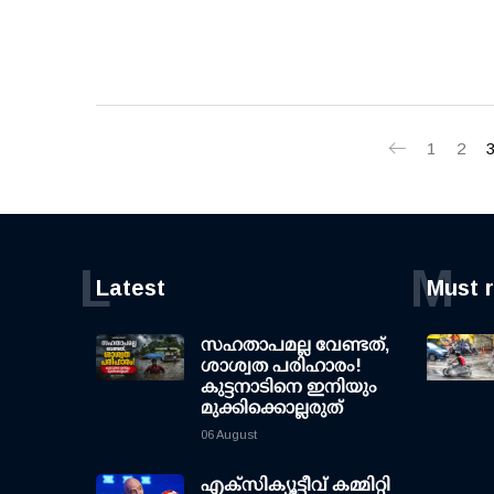
1
2
L
M
Latest
Must 
സഹതാപമല്ല വേണ്ടത്,
ശാശ്വത പരിഹാരം!
കുട്ടനാടിനെ ഇനിയും
മുക്കിക്കൊല്ലരുത്
06 August
എക്സിക്യൂട്ടീവ് കമ്മിറ്റി