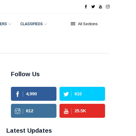
ERS
CLASSIFIEDS
All Sections
Follow Us
4,990
610
612
25.5
K
Latest Updates