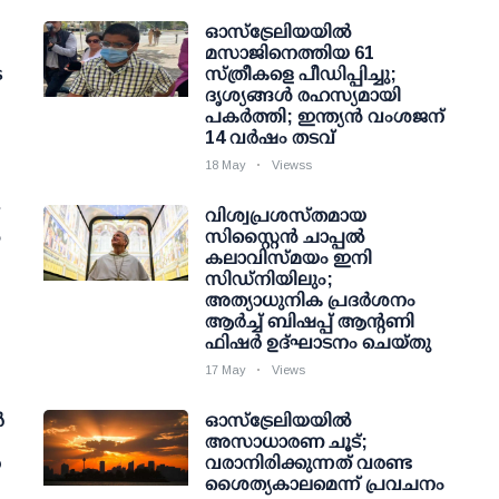
ഓസ്ട്രേലിയയിൽ
മസാജിനെത്തിയ 61
െ
സ്ത്രീകളെ പീഡിപ്പിച്ചു;
ദൃശ്യങ്ങൾ രഹസ്യമായി
പകർത്തി; ഇന്ത്യൻ വംശജന്
14 വർഷം തടവ്
18 May
Viewss
വിശ്വപ്രശസ്തമായ
ൽ
സിസ്റ്റൈൻ ചാപ്പൽ
കലാവിസ്മയം ഇനി
സിഡ്നിയിലും;
അത്യാധുനിക പ്രദർശനം
ആർച്ച് ബിഷപ്പ് ആന്റണി
ഫിഷർ ഉദ്ഘാടനം ചെയ്തു
17 May
Views
ർ
ഓസ്‌ട്രേലിയയിൽ
അസാധാരണ ചൂട്;
ൺ
വരാനിരിക്കുന്നത് വരണ്ട
ശൈത്യകാലമെന്ന് പ്രവചനം