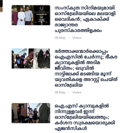
സംസ്‌കൃത സിനിമയുമായി
ഓസ്‌ട്രേലിയയിലെ മലയാളി
വൈദികൻ; ഏകാകിക്ക്
രാജ്യാന്തര
പുരസ്‌കാരത്തിളക്കം
08 May
Views
ഭർത്താക്കന്മാർക്കൊപ്പം
ഐഎസിൽ ചേർന്നു; ഭീകര
ക്യാമ്പുകളിൽ അടിമ
ജീവിതം; ഒടുവിൽ
നാട്ടിലേക്ക് മടങ്ങിയ മൂന്ന്
യുവതികളെ അറസ്റ്റ് ചെയ്ത്
ഓസ്ട്രേലിയ
08 May
Views
ഐ.എസ് ക്യാമ്പുകളിൽ
നിന്നുള്ളവർ ഇന്ന്
ഓസ്‌ട്രേലിയയിലെത്തും;
കർശന സുരക്ഷയൊരുക്കി
ഏജൻസികൾ