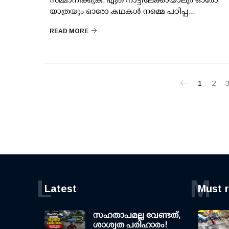
യാത്രയും ഓരോ കഥകള്‍ നമ്മെ പഠിപ്പ...
READ MORE
1
2
L
M
Latest
Must 
സഹതാപമല്ല വേണ്ടത്,
ശാശ്വത പരിഹാരം!