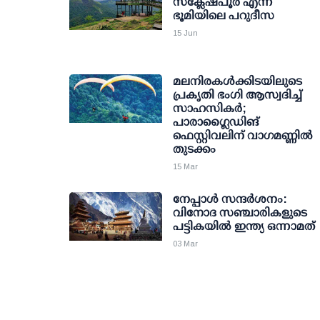
സക്ലേഷ്പൂര്‍ എന്ന
ഭൂമിയിലെ പറുദീസ
15 Jun
മലനിരകള്‍ക്കിടയിലുടെ
പ്രകൃതി ഭംഗി ആസ്വദിച്ച്
സാഹസികര്‍;
പാരാഗ്ലൈഡിങ്
ഫെസ്റ്റിവലിന് വാഗമണ്ണില്‍
തുടക്കം
15 Mar
നേപ്പാള്‍ സന്ദര്‍ശനം:
വിനോദ സഞ്ചാരികളുടെ
പട്ടികയില്‍ ഇന്ത്യ ഒന്നാമത്
03 Mar