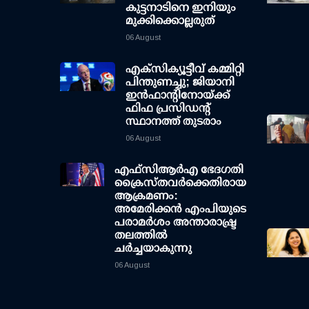
കുട്ടനാടിനെ ഇനിയും
മുക്കിക്കൊല്ലരുത്
06 August
എക്സിക്യൂട്ടീവ് കമ്മിറ്റി
പിന്തുണച്ചു; ജിയാനി
ഇന്‍ഫാന്റിനോയ്ക്ക്
ഫിഫ പ്രസിഡന്റ്
സ്ഥാനത്ത് തുടരാം
06 August
എഫ്‌സി‌ആര്‍‌എ ഭേദഗതി
ക്രൈസ്തവർക്കെതിരായ
ആക്രമണം:
അമേരിക്കൻ എംപിയുടെ
പരാമർശം അന്താരാഷ്ട്ര
തലത്തിൽ
ചർച്ചയാകുന്നു
06 August