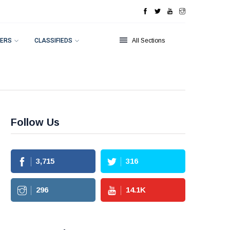
ERS
CLASSIFIEDS
All Sections
Follow Us
3,715
316
296
14.1
K