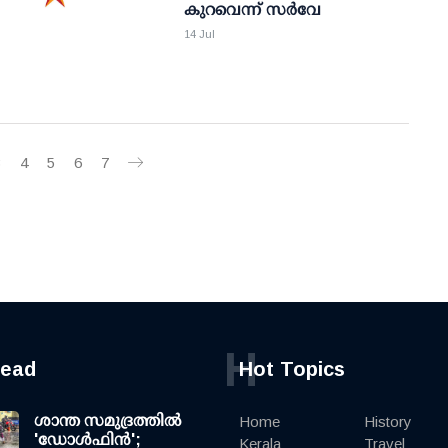
കുറവെന്ന് സര്‍വേ
14 Jul
3
4
5
6
7
H
read
Hot Topics
ശാന്ത സമുദ്രത്തില്‍
Home
History
'ഡോള്‍ഫിന്‍';
Kerala
Travel