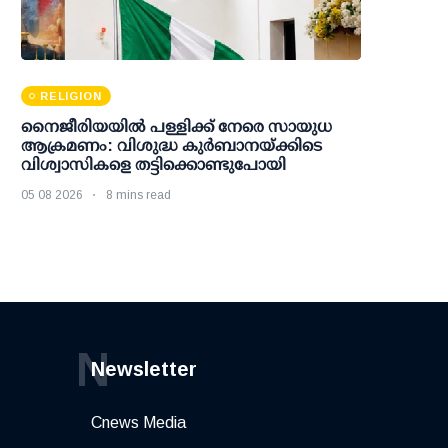
RELIGION
നൈജീരിയയിൽ പള്ളിക്ക് നേരെ സായുധ
ആക്രമണം: വിശുദ്ധ കുർബാനയ്ക്കിടെ
വിശ്വാസികളെ തട്ടിക്കൊണ്ടുപോയി
05 08 2026
8 mins read
N
Newsletter
Cnews Media