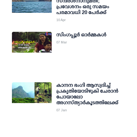
സന്ദര്‍ശനാനുമതി;
പ്രവേശനം ഒരു സമയം
പരമാവധി 20 പേര്‍ക്ക്
10 Apr
സിംഗപ്പൂർ ഓർമ്മകൾ
07 Mar
കാനന ഭംഗി ആസ്വദിച്ച്
പ്രകൃതിയോടിഴുകി ചേരാന്‍
പോയാലോ
അഗസ്ത്യാര്‍കൂടത്തിലേക്ക്
07 Jan