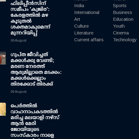
ഫിലിപ്പീന്‍സിന്
India
Sports
സമീപം 'കുജിര':
International
Business
കേരളത്തില്‍ മഴ
Art
Education
കൂടുതല്‍
Culture
Youth
ശക്തമാകുമെന്ന്
മുന്നറിയിപ്പ്
Literature
Cinema
Current affairs
Technology
06 August
ഗുപ്ത ജീവിച്ചത്
മക്കള്‍ക്കു വേണ്ടി;
മരണ നേരത്ത്
ആരുമില്ലാതെ മടക്കം:
മക്കള്‍ക്കെല്ലാം
തിരക്കോട് തിരക്ക്
06 August
പെർത്തിൽ
വാഹനാപകടത്തിൽ
മരിച്ച മലയാളി നഴ്സ്
ആൻ മേരി
ജോയിയുടെ
സംസ്കാരം നാളെ