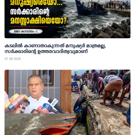
കടലിൽ കാണാതാകുന്നത് മനുഷ്യർ മാത്രമല്ല,
സർക്കാരിന്റെ ഉത്തരവാദിത്വവുമാണ്
07 08 2026