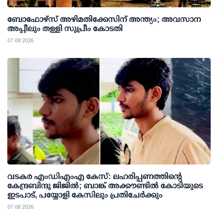
ബോഫോഴ്സ് അഴിമതിക്കേസിന് അന്ത്യം; അവസാന
അപ്പീലും തള്ളി സുപ്രീം കോടതി
07 08 2026
വടകര എംഡിഎംഎ കേസ്: ലഹരിപ്പണത്തിന്റെ
കേന്ദ്രബിന്ദു ജിജില്‍; ബാങ്ക് അക്കൗണ്ടില്‍ കോടിയുടെ
ഇടപാട്, പയ്യോളി കേസിലും പ്രതിചേര്‍ക്കും
07 08 2026