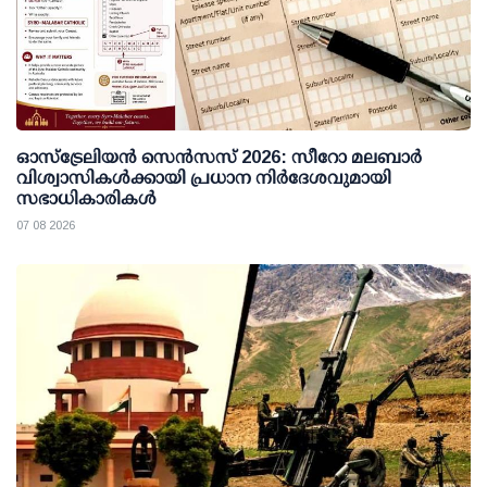
ഓസ്ട്രേലിയൻ സെൻസസ് 2026: സീറോ മലബാർ
വിശ്വാസികൾക്കായി പ്രധാന നിർദേശവുമായി
സഭാധികാരികൾ
07 08 2026