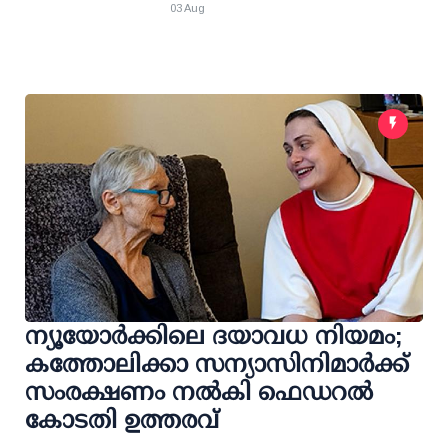
03 Aug
ന്യൂയോർക്കിലെ ദയാവധ നിയമം;
കത്തോലിക്കാ സന്യാസിനിമാർക്ക്
സംരക്ഷണം നൽകി ഫെഡറല്‍
കോടതി ഉത്തരവ്