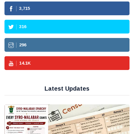
3,715
316
296
14.1
K
Latest Updates