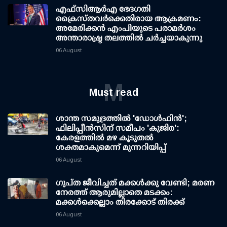
എഫ്‌സി‌ആര്‍‌എ ഭേദഗതി
ക്രൈസ്തവർക്കെതിരായ ആക്രമണം:
അമേരിക്കൻ എംപിയുടെ പരാമർശം
അന്താരാഷ്ട്ര തലത്തിൽ ചർച്ചയാകുന്നു
06 August
M
Must read
ശാന്ത സമുദ്രത്തില്‍ 'ഡോള്‍ഫിന്‍';
ഫിലിപ്പീന്‍സിന് സമീപം 'കുജിര':
കേരളത്തില്‍ മഴ കൂടുതല്‍
ശക്തമാകുമെന്ന് മുന്നറിയിപ്പ്
06 August
ഗുപ്ത ജീവിച്ചത് മക്കള്‍ക്കു വേണ്ടി; മരണ
നേരത്ത് ആരുമില്ലാതെ മടക്കം:
മക്കള്‍ക്കെല്ലാം തിരക്കോട് തിരക്ക്
06 August