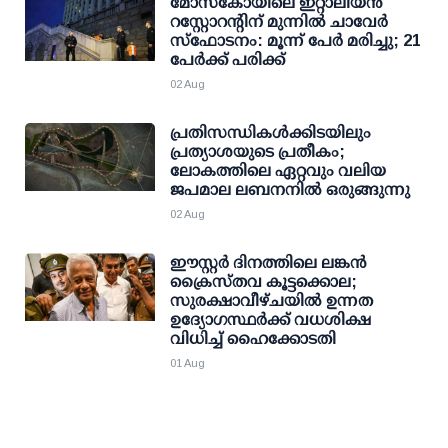
മോസ്‌കോയിലെ ഇറ്റാലിയന്‍
റസ്റ്റോറന്റിന് മുന്നില്‍ ചാവേര്‍
സ്‌ഫോടനം: മൂന്ന് പേര്‍ മരിച്ചു; 21
പേര്‍ക്ക് പരിക്ക്
02 Aug
പ്രതിസന്ധികൾക്കിടയിലും
പ്രത്യാശയുടെ പ്രതീകം;
ലോകത്തിലെ ഏറ്റവും വലിയ
ജപമാല ലബനനിൽ ഒരുങ്ങുന്നു
02 Aug
ഈസ്റ്റർ ദിനത്തിലെ ലങ്കൻ
ക്രൈസ്തവ കൂട്ടക്കൊല;
സുരക്ഷാവീഴ്ചയിൽ ഉന്നത
ഉദ്യോഗസ്ഥർക്ക് വധശിക്ഷ
വിധിച്ച് ഹൈക്കോടതി
01 Aug