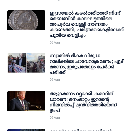
ഇസ്രയേൽ കടൽത്തീരത്ത് നിന്ന്
ബൈബിൾ കാലഘട്ടത്തിലെ
അപൂർവ വെള്ളി നാണയം
കണ്ടെത്തി; ചരിത്രരേഖകളിലേക്ക്
പുതിയ വെളിച്ചം
03 Aug
സ്വാതില്‍ ഭീകര വിരുദ്ധ
റാലിക്കിടെ ചാവേറാക്രമണം; ഏഴ്
മരണം, ഇരുപതോളം പേര്‍ക്ക്
പരിക്ക്
02 Aug
ആക്രമണം റദ്ദാക്കി, കരാറിന്
ധാരണ: മനംമാറ്റം ഇറാന്റെ
നിലനില്‍പ്പ് മുന്‍നിര്‍ത്തിയെന്ന്
ട്രംപ്
02 Aug