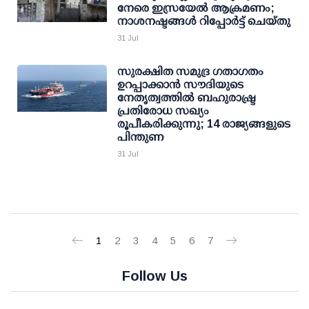
നേരെ ഇസ്രയേൽ ആക്രമണം;
നാശനഷ്ടങ്ങൾ റിപ്പോർട്ട് ചെയ്തു
31 Jul
സുരക്ഷിത സമുദ്ര ഗതാഗതം
ഉറപ്പാക്കാന്‍ സൗദിയുടെ
നേതൃത്വത്തില്‍ ബഹുരാഷ്ട്ര
പ്രതിരോധ സഖ്യം
രൂപീകരിക്കുന്നു; 14 രാജ്യങ്ങളുടെ
പിന്തുണ
31 Jul
1
2
3
4
5
6
7
Follow Us