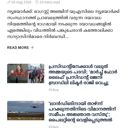
03 Aug 2026
10 mins read
ന്യൂയോർക്ക്: ഓഗസ്റ്റ് അഞ്ചിന് യുഎസിലെ ന്യൂയോർക്ക്
സംസ്ഥാനത്ത് പ്രാബല്യത്തിൽ വരുന്ന ദയാവധ
നിയമത്തിന്റെ ഭാഗമായി നടക്കുന്ന ദയാവധങ്ങളിൽ
ഏതെങ്കിലും വിധത്തിൽ പങ്കുചേരാൻ കത്തോലിക്കാ
സന്യാസിനിമാരെ നിർബന്ധി...
READ MORE
പ്രസിഡന്റിനേക്കാള്‍ വലുത്
അമ്മയുടെ പദവി; ‘മാര്‍ച്ച് ഫോര്‍
ലൈഫ്’ പ്രസിഡന്റ് ജെനി
ബ്രാഡ്ലി ലിക്ടര്‍ രാജി വെച്ചു
03 Aug
'ലാന്‍ഡിങിനായി താഴ്ന്ന്
പറക്കുന്നതിനിടെ വിമാനത്തിന്
സമീപം അജ്ഞാത വസ്തു';
പൈലറ്റിന്റെ വെളിപ്പെടുത്തല്‍
03 Aug