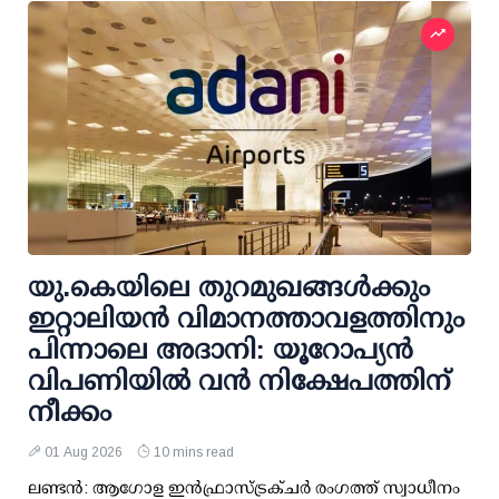
യു.കെയിലെ തുറമുഖങ്ങള്‍ക്കും
ഇറ്റാലിയന്‍ വിമാനത്താവളത്തിനും
പിന്നാലെ അദാനി: യൂറോപ്യന്‍
വിപണിയില്‍ വന്‍ നിക്ഷേപത്തിന്
നീക്കം
01 Aug 2026
10 mins read
ലണ്ടന്‍: ആഗോള ഇന്‍ഫ്രാസ്ട്രക്ചര്‍ രംഗത്ത് സ്വാധീനം