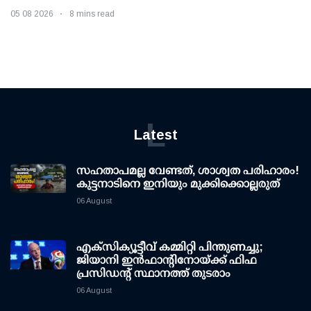
05 08 2026
8 mins read
L
Latest
സഹതാപമല്ല വേണ്ടത്, ശാശ്വത പരിഹാരം!
കുട്ടനാടിനെ ഇനിയും മുക്കിക്കൊല്ലരുത്
06 August
എക്സിക്യൂട്ടീവ് കമ്മിറ്റി പിന്തുണച്ചു;
ജിയാനി ഇന്‍ഫാന്റിനോയ്ക്ക് ഫിഫ
പ്രസിഡന്റ് സ്ഥാനത്ത് തുടരാം
06 August