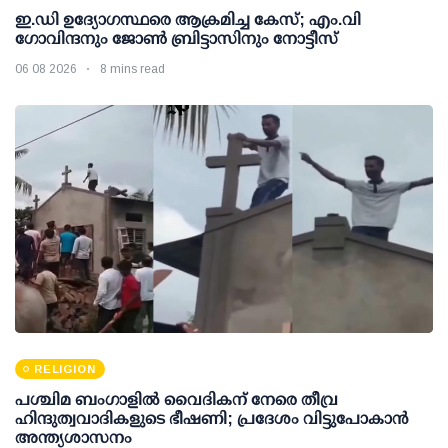
ഇ.ഡി ഉദ്യോഗസ്ഥരെ ആക്രമിച്ച കേസ്; എം.വി
ഗോവിന്ദനും ജോണ്‍ ബ്രിട്ടാസിനും നോട്ടീസ്
06 08 2026
8 mins read
RELIGION
പശ്ചിമ ബംഗാളിൽ വൈദികന് നേരെ തീവ്ര
ഹിന്ദുത്വവാദികളുടെ ഭീഷണി; പ്രദേശം വിട്ടുപോകാൻ
അന്ത്യശാസനം