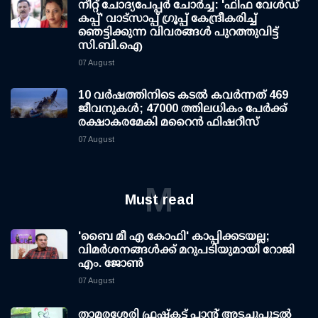
നീറ്റ് ചോദ്യപേപ്പര്‍ ചോര്‍ച്ച: 'ഫിഫ വേള്‍ഡ്
കപ്പ്' വാട്സാപ്പ് ഗ്രൂപ്പ് കേന്ദ്രീകരിച്ച്
ഞെട്ടിക്കുന്ന വിവരങ്ങള്‍ പുറത്തുവിട്ട്
സി.ബി.ഐ
07 August
10 വര്‍ഷത്തിനിടെ കടല്‍ കവര്‍ന്നത് 469
ജീവനുകള്‍; 47000 ത്തിലധികം പേര്‍ക്ക്
രക്ഷാകരമേകി മറൈന്‍ ഫിഷറീസ്
07 August
M
Must read
'ബൈ മീ എ കോഫി' കാപ്പിക്കടയല്ല;
വിമര്‍ശനങ്ങള്‍ക്ക് മറുപടിയുമായി റോജി
എം. ജോണ്‍
07 August
താമരശേരി ഫ്രഷ്കട്ട് പ്ലാന്റ് അടച്ചുപൂട്ടൽ