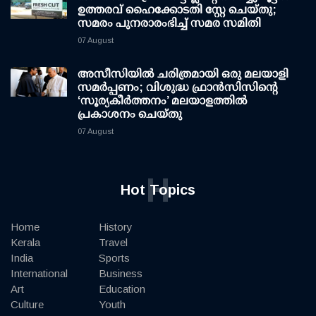
ഉത്തരവ് ഹൈക്കോടതി സ്റ്റേ ചെയ്തു;
സമരം പുനരാരംഭിച്ച് സമര സമിതി
07 August
അസീസിയിൽ ചരിത്രമായി ഒരു മലയാളി
സമർപ്പണം; വിശുദ്ധ ഫ്രാൻസിസിന്റെ
‘സൂര്യകീർത്തനം’ മലയാളത്തിൽ
പ്രകാശനം ചെയ്തു
07 August
H
Hot Topics
Home
History
Kerala
Travel
India
Sports
International
Business
Art
Education
Culture
Youth