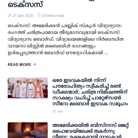
ടെക്സസ്
27 Jun 2026
10 mins read
ടെക്സസ്: അമേരിക്കൻ പബ്ലിക് സ്കൂൾ വിദ്യാഭ്യാസ
രംഗത്ത് ചരിത്രപരമായ തീരുമാനവുമായി ടെക്സസ്
വിദ്യാഭ്യാസ ബോർഡ്. വിദ്യാലയങ്ങളിലെ നിർബന്ധിത
വായനാ ലിസ്റ്റിൽ ബൈബിൾ ഭാഗങ്ങളും
ഉൾപ്പെടുത്താൻ ബോർഡ് ഔദ്യോഗികമായി ...
READ MORE
ഒരേ ഇടവകയിൽ നിന്ന്
പൗരോഹിത്യം സ്വീകരിച്ച് രണ്ട്
ഡീക്കന്മാർ; ചരിത്ര നിമിഷത്തിന്
സാക്ഷ്യം വഹിച്ച് പാറ്റേഴ്‌സൺ
സീറോ മലബാർ ഇടവക സമൂഹം
17 Jun
അമേരിക്കയിൽ ബിസിനസ് ജെറ്റ്
ഹൈവേയിലേക്ക് തകർന്നു
വീണു; രക്ഷകരായി നാട്ടുകാർ,