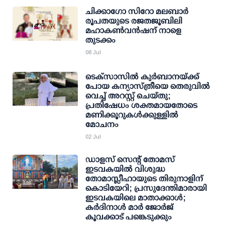
ചിക്കാഗോ സിറോ മലബാർ
രൂപതയുടെ രജതജൂബിലി
മഹാകൺവൻഷന് നാളെ
തുടക്കം
08 Jul
ടെക്സാസിൽ കുർബാനയ്ക്ക്
പോയ കന്യാസ്ത്രീയെ തെരുവിൽ
വെച്ച് അറസ്റ്റ് ചെയ്തു;
പ്രതിഷേധം ശക്തമായതോടെ
മണിക്കൂറുകൾക്കുള്ളിൽ
മോചനം
02 Jul
ഡാളസ് സെന്റ് തോമസ്
ഇടവകയിൽ വിശുദ്ധ
തോമാസ്ലീഹായുടെ തിരുനാളിന്
കൊടിയേറി; പ്രസുദേന്തിമാരായി
ഇട‌വകയിലെ മാതാക്കാൾ;
കർദിനാൾ മാർ ജോർജ്
കൂവക്കാട് പങ്കെ‌‌ടുക്കും