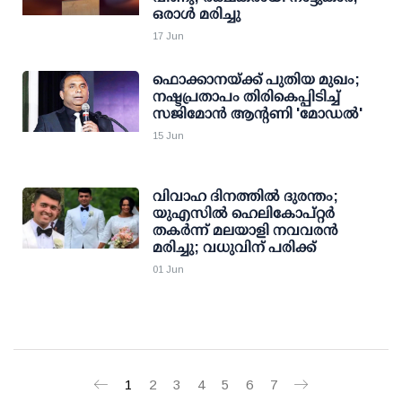
ഒരാൾ മരിച്ചു
17 Jun
ഫൊക്കാനയ്ക്ക് പുതിയ മുഖം;
നഷ്ടപ്രതാപം തിരികെപ്പിടിച്ച്
സജിമോന്‍ ആന്റണി 'മോഡല്‍'
15 Jun
വിവാഹ ദിനത്തിൽ ദുരന്തം;
യുഎസിൽ ഹെലികോപ്റ്റർ
തകർന്ന് മലയാളി നവവരൻ
മരിച്ചു; വധുവിന് പരിക്ക്
01 Jun
1
2
3
4
5
6
7