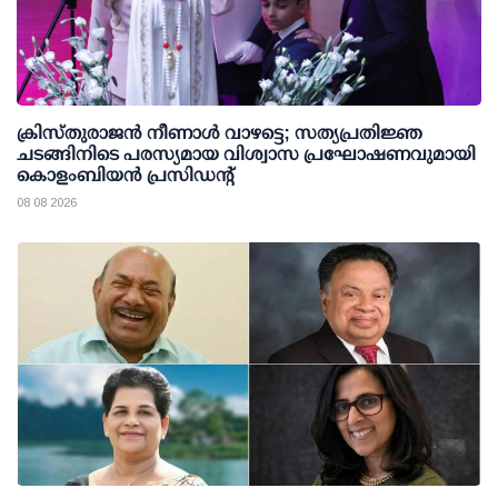
ക്രിസ്തുരാജൻ നീണാൾ വാഴട്ടെ; സത്യപ്രതിജ്ഞ
ചടങ്ങിനിടെ പരസ്യമായ വിശ്വാസ പ്രഘോഷണവുമായി
കൊളംബിയൻ പ്രസിഡന്റ്
08 08 2026