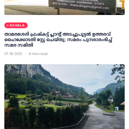
KERALA
താമരശേരി ഫ്രഷ്കട്ട് പ്ലാന്റ് അടച്ചുപൂട്ടൽ ഉത്തരവ്
ഹൈക്കോടതി സ്റ്റേ ചെയ്തു; സമരം പുനരാരംഭിച്ച്
സമര സമിതി
07 08 2026
8 mins read