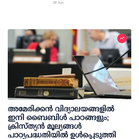
28 Jun
അമേരിക്കൻ വിദ്യാലയങ്ങളിൽ
ഇനി ബൈബിൾ പാഠങ്ങളും;
ക്രിസ്ത്യൻ മൂല്യങ്ങൾ
പാഠ്യപദ്ധതിയിൽ ഉൾപ്പെടുത്തി