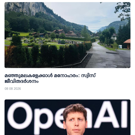
മഞ്ഞുമലകളേക്കാൾ മനോഹരം: സ്വിസ്
ജീവിതദർശനം
08 08 2026