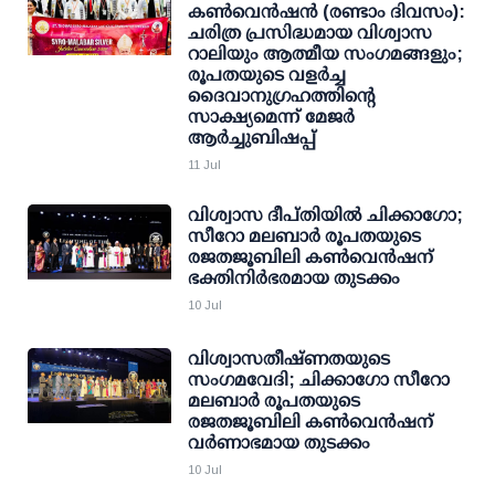
കണ്‍വെന്‍ഷന്‍ (രണ്ടാം ദിവസം):
ചരിത്ര പ്രസിദ്ധമായ വിശ്വാസ
റാലിയും ആത്മീയ സംഗമങ്ങളും;
രൂപതയുടെ വളര്‍ച്ച
ദൈവാനുഗ്രഹത്തിന്റെ
സാക്ഷ്യമെന്ന് മേജര്‍
ആര്‍ച്ചുബിഷപ്പ്
11 Jul
വിശ്വാസ ദീപ്തിയില്‍ ചിക്കാഗോ;
സീറോ മലബാര്‍ രൂപതയുടെ
രജതജൂബിലി കണ്‍വെന്‍ഷന്
ഭക്തിനിര്‍ഭരമായ തുടക്കം
10 Jul
വിശ്വാസതീഷ്ണതയുടെ
സംഗമവേദി; ചിക്കാഗോ സീറോ
മലബാർ രൂപതയുടെ
രജതജൂബിലി കൺവെൻഷന്
വർണാഭമായ തുടക്കം
10 Jul