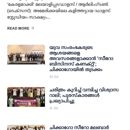
'കേരളമാക്കി' മലയാളിപ്പടഡാളസ് / ആര്‍ലിംഗ്ടണ്‍
(ടെക്‌സസ്): അമേരിക്കയിലെ കളിത്തട്ടായ ഡാളസ്
സ്റ്റേഡിയം സാക്ഷ്യം...
READ MORE
യുവ സംരംഭകരുടെ
ആശയങ്ങളെ
അവസരങ്ങളാക്കാന്‍ 'സീറോ
ബിസിനസ് കണക്റ്റ്';
ചിക്കാഗോയില്‍ തുടക്കം
15 Jul
ചരിത്രം കുറിച്ച് വമ്പിച്ച വിശ്വാസ
റാലി; പുരസ്‌കാരങ്ങള്‍
പ്രഖ്യാപിച്ചു
11 Jul
ചിക്കാഗോ സീറോ മലബാര്‍