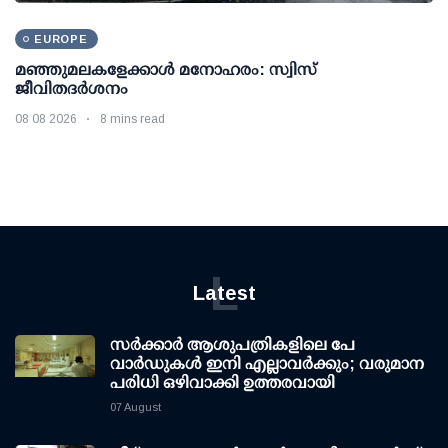
EUROPE
മഞ്ഞുമലകളേക്കാൾ മനോഹരം: സ്വിസ്
ജീവിതദർശനം
08 08 2026
8 mins read
L
Latest
സര്‍ക്കാര്‍ ആശുപത്രികളിലെ പേ
വാര്‍ഡുകള്‍ ഇനി എല്ലാവര്‍ക്കും; വരുമാന
പരിധി ഒഴിവാക്കി ഉത്തരവായി
07 August