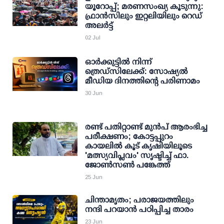
യൂറോപ്പ്; മരണസംഖ്യ കൂടുന്നു:
ഫ്രാന്‍സിലും ഇറ്റലിയിലും റെഡ്
അലര്‍ട്ട്
02 Jul
ഓര്‍ക്കുട്ടില്‍ നിന്ന്
ത്രെഡ്സിലേക്ക്: സോഷ്യല്‍
മീഡിയ ദിനത്തിന്റെ പരിണാമം
30 Jun
രണ്ട് പതിറ്റാണ്ട് മുന്‍പ് ആരംഭിച്ച
പരീക്ഷണം; കോട്ടപ്പുറം
കായലില്‍ കൂട് കൃഷിയിലൂടെ
'മത്സ്യവിപ്ലവം' സൃഷ്ടിച്ച് ഫാ.
ജോണ്‍സണ്‍ പങ്കേത്ത്
25 Jun
ചിന്താമൃതം; പരാജയത്തിലും
നന്ദി പറയാൻ പഠിപ്പിച്ച താരം
23 Jun