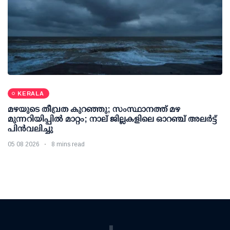
KERALA
മഴയുടെ തീവ്രത കുറഞ്ഞു; സംസ്ഥാനത്ത് മഴ
മുന്നറിയിപ്പിൽ മാറ്റം; നാല് ജില്ലകളിലെ ഓറഞ്ച് അലർട്ട്
പിൻവലിച്ചു
05 08 2026
8 mins read