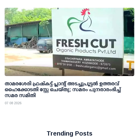
താമരശേരി ഫ്രഷ്കട്ട് പ്ലാന്റ് അടച്ചുപൂട്ടൽ ഉത്തരവ്
ഹൈക്കോടതി സ്റ്റേ ചെയ്തു; സമരം പുനരാരംഭിച്ച്
സമര സമിതി
07 08 2026
Trending Posts