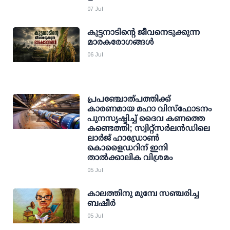
07 Jul
കുട്ടനാടിന്റെ ജീവനെടുക്കുന്ന
മാരകരോഗങ്ങൾ
06 Jul
പ്രപഞ്ചോത്പത്തിക്ക്
കാരണമായ മഹാ വിസ്‌ഫോടനം
പുനസൃഷ്ടിച്ച് ദൈവ കണത്തെ
കണ്ടെത്തി; സ്വിറ്റ്‌സര്‍ലന്‍ഡിലെ
ലാര്‍ജ് ഹാഡ്രോണ്‍
കൊളൈഡറിന് ഇനി
താല്‍ക്കാലിക വിശ്രമം
05 Jul
കാലത്തിനു മുമ്പേ സഞ്ചരിച്ച
ബഷീര്‍
05 Jul