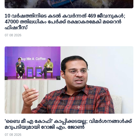
10 വര്‍ഷത്തിനിടെ കടല്‍ കവര്‍ന്നത് 469 ജീവനുകള്‍;
47000 ത്തിലധികം പേര്‍ക്ക് രക്ഷാകരമേകി മറൈന്‍
ഫിഷറീസ്
07 08 2026
'ബൈ മീ എ കോഫി' കാപ്പിക്കടയല്ല; വിമര്‍ശനങ്ങള്‍ക്ക്
മറുപടിയുമായി റോജി എം. ജോണ്‍
07 08 2026