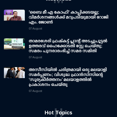
'ബൈ മീ എ കോഫി' കാപ്പിക്കടയല്ല;
വിമര്‍ശനങ്ങള്‍ക്ക് മറുപടിയുമായി റോജി
എം. ജോണ്‍
07 August
താമരശേരി ഫ്രഷ്കട്ട് പ്ലാന്റ് അടച്ചുപൂട്ടൽ
ഉത്തരവ് ഹൈക്കോടതി സ്റ്റേ ചെയ്തു;
സമരം പുനരാരംഭിച്ച് സമര സമിതി
07 August
അസീസിയിൽ ചരിത്രമായി ഒരു മലയാളി
സമർപ്പണം; വിശുദ്ധ ഫ്രാൻസിസിന്റെ
‘സൂര്യകീർത്തനം’ മലയാളത്തിൽ
പ്രകാശനം ചെയ്തു
07 August
H
Hot Topics