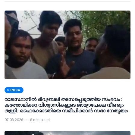
INDIA
രാജസ്ഥാനിൽ ദിവ്യബലി തടസപ്പെടുത്തിയ സംഭവം:
കത്തോലിക്കാ വിശ്വാസികളുടെ ജാമ്യാപേക്ഷ വീണ്ടും
തള്ളി; ഹൈക്കോടതിയെ സമീപിക്കാൻ സഭാ നേതൃത്വം
07 08 2026
8 mins read