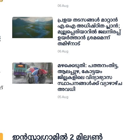
06 Aug
പ്രളയ തടസങ്ങള്‍ മാറ്റാന്‍
എ.ഐ അധിഷ്ഠിത പ്ലാന്‍;
മുല്ലപ്പെരിയാറില്‍ ജലനിരപ്പ്
െ
ഉയര്‍ത്താന്‍ ശ്രമമെന്ന്
തമിഴ്നാട്
06 Aug
മഴക്കെടുതി: പത്തനംതിട്ട,
ആലപ്പുഴ, കോട്ടയം
ജില്ലകളിലെ വിദ്യാഭ്യാസ
സ്ഥാപനങ്ങള്‍ക്ക് വ്യാഴാഴ്ച
റ്
അവധി
05 Aug
ഇന്‍സ്റ്റാഗ്രാമില്‍ 2 മില്യണ്‍