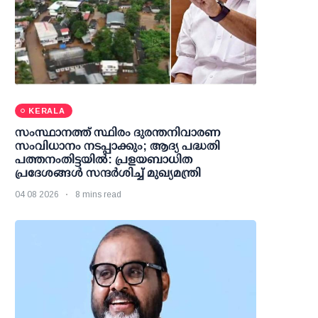
KERALA
സംസ്ഥാനത്ത് സ്ഥിരം ദുരന്തനിവാരണ
സംവിധാനം നടപ്പാക്കും; ആദ്യ പദ്ധതി
പത്തനംതിട്ടയില്‍: പ്രളയബാധിത
പ്രദേശങ്ങള്‍ സന്ദര്‍ശിച്ച് മുഖ്യമന്ത്രി
04 08 2026
8 mins read