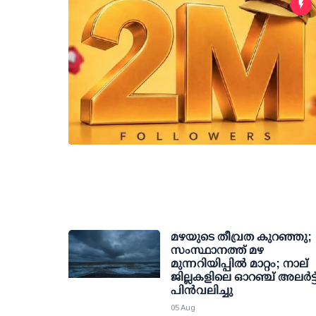
മഴയുടെ തീവ്രത കുറഞ്ഞു;
സംസ്ഥാനത്ത് മഴ
മുന്നറിയിപ്പിൽ മാറ്റം; നാല്
ജില്ലകളിലെ ഓറഞ്ച് അലർട്ട
പിൻവലിച്ചു
05 Aug