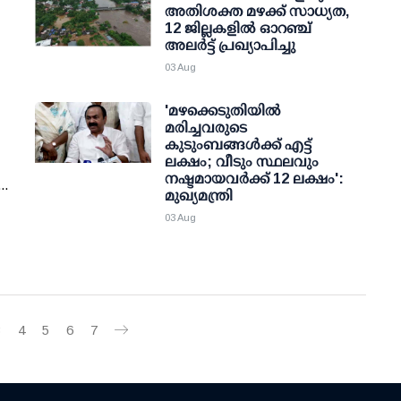
അതിശക്ത മഴക്ക് സാധ്യത,
12 ജില്ലകളിൽ ഓറഞ്ച്
അലർട്ട് പ്രഖ്യാപിച്ചു
03 Aug
'മഴക്കെടുതിയില്‍
മരിച്ചവരുടെ
കുടുംബങ്ങള്‍ക്ക് എട്ട്
ലക്ഷം; വീടും സ്ഥലവും
നഷ്ടമായവര്‍ക്ക് 12 ലക്ഷം':
..
മുഖ്യമന്ത്രി
03 Aug
3
4
5
6
7