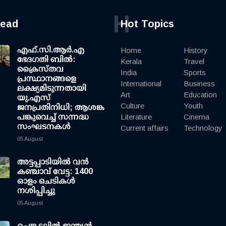
H
read
Hot Topics
എഫ്.സി.ആര്‍.എ
Home
History
ഭേദഗതി ബില്‍:
Kerala
Travel
ക്രൈസ്തവ
India
Sports
പ്രസ്ഥാനങ്ങളെ
International
Business
ലക്ഷ്യമിടുന്നതായി
Art
Education
യു.എസ്
Culture
Youth
ജനപ്രതിനിധി; ആശങ്ക
പങ്കുവെച്ച് സന്നദ്ധ
Literature
Cinema
സംഘടനകള്‍
Current affairs
Technology
05 August
അട്ടപ്പാടിയില്‍ വന്‍
കഞ്ചാവ് വേട്ട: 1400
ഓളം ചെടികള്‍
നശിപ്പിച്ചു
05 August
ചെങ്കടലില്‍ ഇന്ത്യന്‍