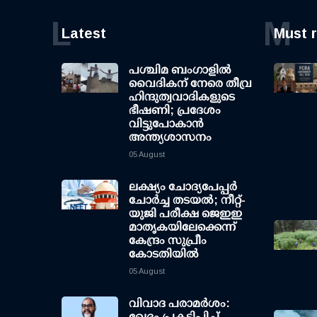
L
M
Latest
Must 
പശ്ചിമ ബംഗാളിൽ
വൈദികന് നേരെ തീവ്ര
ഹിന്ദുത്വവാദികളുടെ
ഭീഷണി; പ്രദേശം
വിട്ടുപോകാൻ
അന്ത്യശാസനം
05 August
ലക്ഷ്യം ചോദ്യപേപ്പര്‍
ചോര്‍ച്ച തടയല്‍; നീറ്റ്-
യുജി പരീക്ഷ ജെഇഇ
മാതൃകയിലേക്കെന്ന്
കേന്ദ്രം സുപ്രീം
കോടതിയില്‍
05 August
വിവാദ പരാമര്‍ശം:
ഖേദം പ്രകടിപ്പിച്ച്