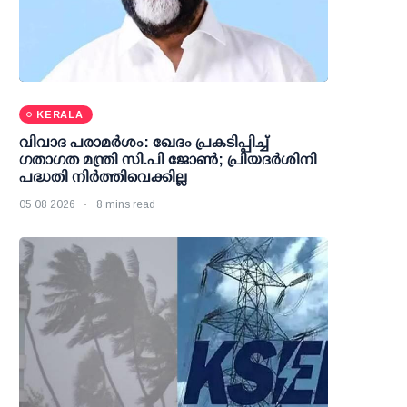
KERALA
വിവാദ പരാമര്‍ശം: ഖേദം പ്രകടിപ്പിച്ച്
ഗതാഗത മന്ത്രി സി.പി ജോണ്‍; പ്രിയദര്‍ശിനി
പദ്ധതി നിര്‍ത്തിവെക്കില്ല
05 08 2026
8 mins read