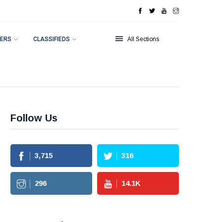
ERS
CLASSIFIEDS
All Sections
Follow Us
3,715
316
296
14.1
K