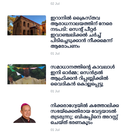
02 Jul
ഇറാനിൽ ക്രൈസ്തവ
ആരാധനാലയത്തിന് നേരെ
നടപടി: സെന്റ് പീറ്റർ
ഇവാഞ്ചലിക്കൽ ചർച്ച്
പിടിച്ചെടുക്കാൻ നീക്കമെന്ന്
ആരോപണം
01 Jul
സമാധാനത്തിന്റെ കാവലാൾ
ഇനി ഓർമ്മ; സെൻട്രൽ
ആഫ്രിക്കൻ റിപ്പബ്ലിക്കിൽ
വൈദികൻ കൊല്ലപ്പെട്ടു
01 Jul
നിക്കരാഗ്വേയിൽ കത്തോലിക്ക
സഭയ്‌ക്കെതിരായ വേട്ടയാടൽ
തുടരുന്നു; ബിഷപ്പിനെ അറസ്റ്റ്
ചെയ്ത് ഭരണകൂടം
01 Jul