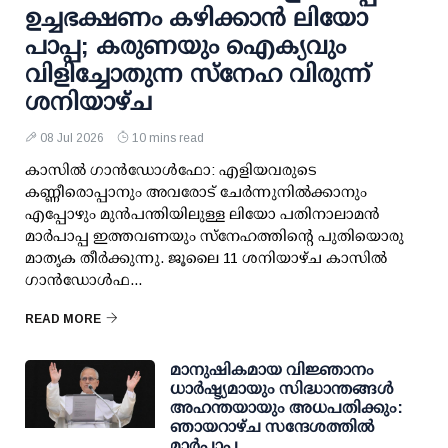
ഉച്ചഭക്ഷണം കഴിക്കാൻ ലിയോ
പാപ്പ; കരുണയും ഐക്യവും
വിളിച്ചോതുന്ന സ്നേ​ഹ വിരുന്ന്
ശനിയാഴ്ച
08 Jul 2026
10 mins read
കാസിൽ ഗാൻഡോൾഫോ: എളിയവരുടെ
കണ്ണീരൊപ്പാനും അവരോട് ചേർന്നുനിൽക്കാനും
എപ്പോഴും മുൻപന്തിയിലുള്ള ലിയോ പതിനാലാമൻ
മാർപാപ്പ ഇത്തവണയും സ്നേഹത്തിന്റെ പുതിയൊരു
മാതൃക തീർക്കുന്നു. ജൂലൈ 11 ശനിയാഴ്ച കാസിൽ
ഗാൻഡോൾഫ...
READ MORE
മാനുഷികമായ വിജ്ഞാനം
ധാർഷ്ട്യമായും സിദ്ധാന്തങ്ങൾ
അഹന്തയായും അധപതിക്കും:
ഞായറാഴ്ച സന്ദേശത്തിൽ
മാർപാപ്പ