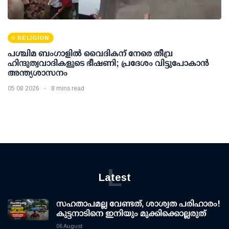
RELIGION
പശ്ചിമ ബംഗാളിൽ വൈദികന് നേരെ തീവ്ര
ഹിന്ദുത്വവാദികളുടെ ഭീഷണി; പ്രദേശം വിട്ടുപോകാൻ
അന്ത്യശാസനം
05 08 2026
8 mins read
L
Latest
സഹതാപമല്ല വേണ്ടത്, ശാശ്വത പരിഹാരം!
കുട്ടനാടിനെ ഇനിയും മുക്കിക്കൊല്ലരുത്
06 August