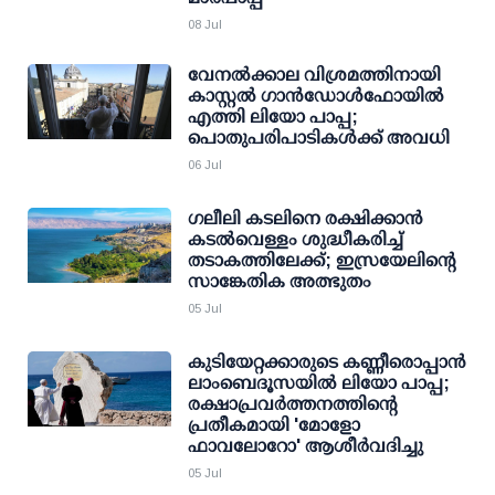
08 Jul
വേനൽക്കാല വിശ്രമത്തിനായി
കാസ്റ്റൽ ഗാൻഡോൾഫോയിൽ
എത്തി ലിയോ പാപ്പ;
പൊതുപരിപാടികൾക്ക് അവധി
06 Jul
ഗലീലി കടലിനെ രക്ഷിക്കാൻ
കടൽവെള്ളം ശുദ്ധീകരിച്ച്
തടാകത്തിലേക്ക്; ഇസ്രയേലിന്റെ
സാങ്കേതിക അത്ഭുതം
05 Jul
കുടിയേറ്റക്കാരുടെ കണ്ണീരൊപ്പാൻ
ലാംബെദൂസയിൽ ലിയോ പാപ്പ;
രക്ഷാപ്രവർത്തനത്തിന്റെ
പ്രതീകമായി 'മോളോ
ഫാവലോറോ' ആശീർവദിച്ചു
05 Jul