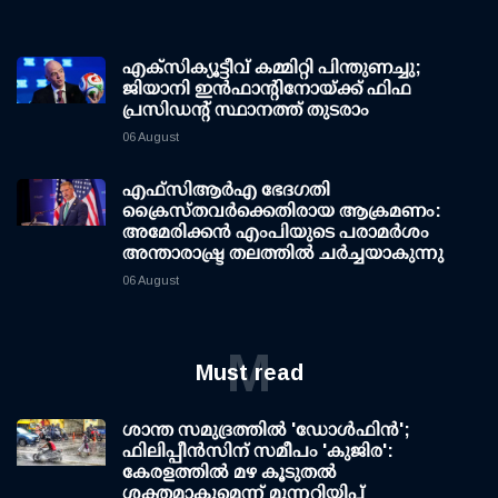
എക്സിക്യൂട്ടീവ് കമ്മിറ്റി പിന്തുണച്ചു;
ജിയാനി ഇന്‍ഫാന്റിനോയ്ക്ക് ഫിഫ
പ്രസിഡന്റ് സ്ഥാനത്ത് തുടരാം
06 August
എഫ്‌സി‌ആര്‍‌എ ഭേദഗതി
ക്രൈസ്തവർക്കെതിരായ ആക്രമണം:
അമേരിക്കൻ എംപിയുടെ പരാമർശം
അന്താരാഷ്ട്ര തലത്തിൽ ചർച്ചയാകുന്നു
06 August
M
Must read
ശാന്ത സമുദ്രത്തില്‍ 'ഡോള്‍ഫിന്‍';
ഫിലിപ്പീന്‍സിന് സമീപം 'കുജിര':
കേരളത്തില്‍ മഴ കൂടുതല്‍
ശക്തമാകുമെന്ന് മുന്നറിയിപ്പ്