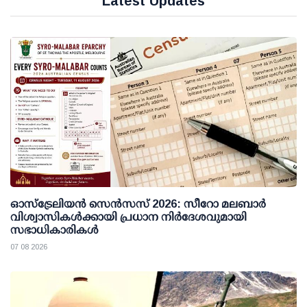
Latest Updates
ഓസ്ട്രേലിയൻ സെൻസസ് 2026: സീറോ മലബാർ
വിശ്വാസികൾക്കായി പ്രധാന നിർദേശവുമായി
സഭാധികാരികൾ
07 08 2026