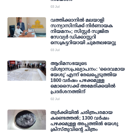
03 Jul
വത്തിക്കാനിൽ മലയാളി
സന്യാസിനിക്ക് നിർണായക
നിയമനം; സിസ്റ്റർ സുജിത
സേവ്യർ ഡിക്കാസ്റ്ററി
സെക്രട്ടറിയായി ചുമതലയേറ്റു
03 Jul
ആദിമസഭയുടെ
വിശ്വാസപ്രഖ്യാപനം: ‘ദൈവമായ
യേശു’ എന്ന് രേഖപ്പെടുത്തിയ
1800 വർഷം പഴക്കമുള്ള
മൊസൈക്ക് അമേരിക്കയിൽ
പ്രദർശനത്തിന്
02 Jul
തുർക്കിയിൽ ചരിത്രപരമായ
കണ്ടെത്തൽ; 1300 വർഷം
പഴക്കമുള്ള അപ്പത്തിൽ യേശു
ക്രിസ്തുവിന്റെ ചിത്രം