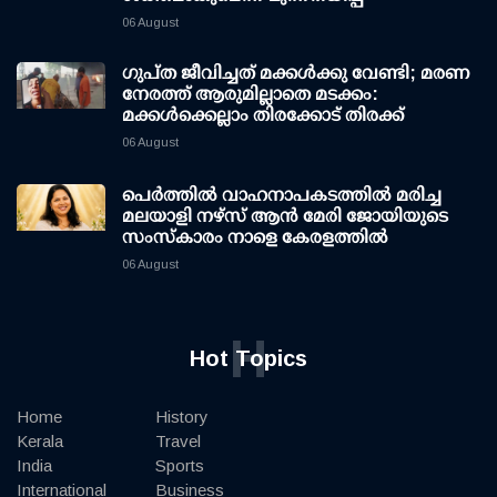
06 August
ഗുപ്ത ജീവിച്ചത് മക്കള്‍ക്കു വേണ്ടി; മരണ
നേരത്ത് ആരുമില്ലാതെ മടക്കം:
മക്കള്‍ക്കെല്ലാം തിരക്കോട് തിരക്ക്
06 August
പെർത്തിൽ വാഹനാപകടത്തിൽ മരിച്ച
മലയാളി നഴ്സ് ആൻ മേരി ജോയിയുടെ
സംസ്കാരം നാളെ കേരളത്തിൽ
06 August
H
Hot Topics
Home
History
Kerala
Travel
India
Sports
International
Business