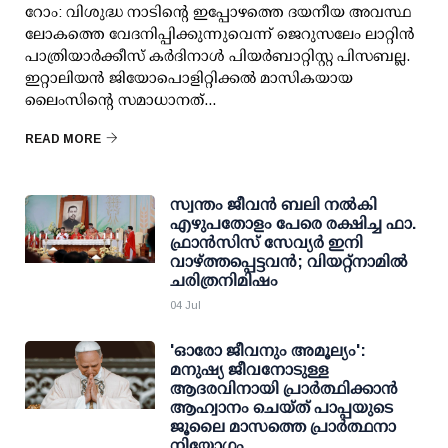
റോം: വിശുദ്ധ നാടിന്റെ ഇപ്പോഴത്തെ ദയനീയ അവസ്ഥ
ലോകത്തെ വേദനിപ്പിക്കുന്നുവെന്ന് ജെറുസലേം ലാറ്റിൻ
പാത്രിയാർക്കീസ് കർദിനാൾ പിയർബാറ്റിസ്റ്റ പിസബല്ല.
ഇറ്റാലിയൻ ജിയോപൊളിറ്റിക്കൽ മാസികയായ
ലൈംസിന്റെ സമാധാനത്...
READ MORE
സ്വന്തം ജീവൻ ബലി നൽകി
എഴുപതോളം പേരെ രക്ഷിച്ച ഫാ.
ഫ്രാൻസിസ് സേവ്യർ ഇനി
വാഴ്ത്തപ്പെട്ടവൻ; വിയറ്റ്‌നാമിൽ
ചരിത്രനിമിഷം
04 Jul
'ഓരോ ജീവനും അമൂല്യം':
മനുഷ്യ ജീവനോടുള്ള
ആദരവിനായി പ്രാർത്ഥിക്കാൻ
ആഹ്വാനം ചെയ്ത് പാപ്പയുടെ
ജൂലൈ മാസത്തെ പ്രാർത്ഥനാ
നിയോ​ഗം