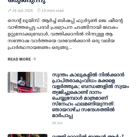
29 Jun 2026
10 mins read
സെന്റ് ലൂയിസ്: ആർച്ച് ബിഷപ്പ് ഫുൾട്ടൺ ജെ. ഷീന്റെ
വാഴ്ത്തപ്പെട്ട പദവി പ്രഖ്യാപന ചടങ്ങിനായി ലോകം
ഉറ്റുനോക്കുമ്പോൾ, വത്തിക്കാനിൽ നിന്നുള്ള ആ
സന്തോഷ വാർത്തയെ വരവേൽക്കാൻ ഒരു വലിയ
പ്രാർത്ഥനായജ്ഞം ഒരുങ്ങു...
READ MORE
സ്വന്തം കാലുകളിൽ നിൽക്കാൻ
പ്രാപ്തരാകുംവിധം മക്കളെ
വളർത്തുക; ബന്ധങ്ങളിൽ സ്വയം
ത്യജിച്ചുകൊണ്ട് ദാനം
ചെയ്യുമ്പോൾ മാത്രമാണ്
സ്നേഹം ഫലമണിയുന്നത്:
ഞായറാഴ്ച സന്ദേശത്തിൽ
മാർപാപ്പ
29 Jun
വത്തിക്കാനിൽ ഇന്ത്യൻ ആർച്ച്