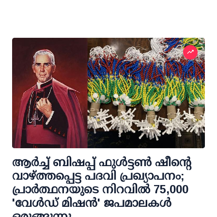
ആർച്ച് ബിഷപ്പ് ഫുൾട്ടൺ ഷീന്റെ
വാഴ്ത്തപ്പെട്ട പദവി പ്രഖ്യാപനം;
പ്രാർത്ഥനയുടെ നിറവിൽ 75,000
'വേൾഡ് മിഷൻ' ജപമാലകൾ
ഒരുങ്ങുന്നു