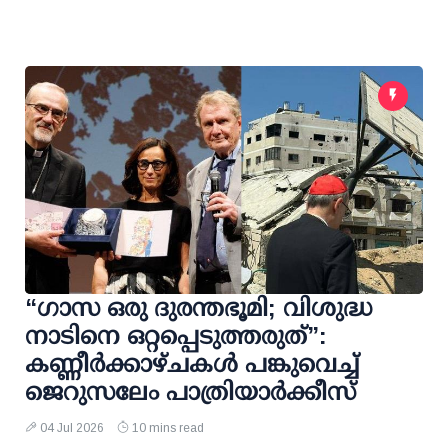
“ഗാസ ഒരു ദുരന്തഭൂമി; വിശുദ്ധ
നാടിനെ ഒറ്റപ്പെടുത്തരുത്”:
കണ്ണീർക്കാഴ്ചകൾ പങ്കുവെച്ച്
ജെറുസലേം പാത്രിയാർക്കീസ്
04 Jul 2026
10 mins read