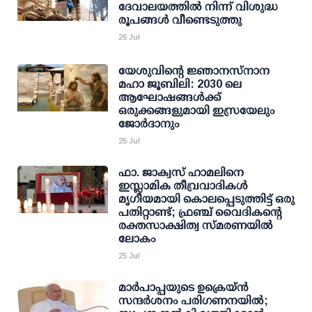
ദേവാലയത്തില്‍ നിന്ന് വിശുദ്ധ
രൂപങ്ങള്‍ വീണ്ടെടുത്തു
26 Jul
യേശുവിന്റെ ജ്ഞാനസ്നാന
മഹാ ജൂബിലി: 2030 ലെ
ആഘോഷങ്ങൾക്ക്
ഒരുക്കങ്ങളുമായി ഇസ്രയേലും
ജോർദാനും
25 Jul
ഫാ. ജാക്വസ് ഹാമലിനെ
ഇസ്ലാമിക തീവ്രവാദികള്‍
മൃഗീയമായി കൊലപ്പെടുത്തിട്ട് ഒരു
പതിറ്റാണ്ട്; ഫ്രഞ്ച് വൈദികന്റെ
രക്തസാക്ഷിത്വ സ്മരണയിൽ
ലോകം
25 Jul
മാർപാപ്പയുടെ ഉക്രെയ്ൻ
സന്ദർശനം പരിഗണനയിൽ;