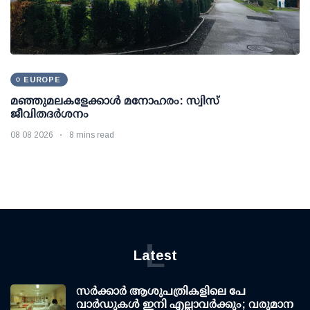
EUROPE
മഞ്ഞുമലകളേക്കാൾ മനോഹരം: സ്വിസ്
ജീവിതദർശനം
08 08 2026
8 mins read
L
Latest
സര്‍ക്കാര്‍ ആശുപത്രികളിലെ പേ
വാര്‍ഡുകള്‍ ഇനി എല്ലാവര്‍ക്കും; വരുമാന