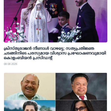
ക്രിസ്തുരാജൻ നീണാൾ വാഴട്ടെ; സത്യപ്രതിജ്ഞ
ചടങ്ങിനിടെ പരസ്യമായ വിശ്വാസ പ്രഘോഷണവുമായി
കൊളംബിയൻ പ്രസിഡന്റ്
08 08 2026