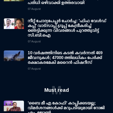
പരിധി ഒഴിവാക്കി ഉത്തരവായി
07 August
നീറ്റ് ചോദ്യപേപ്പര്‍ ചോര്‍ച്ച: 'ഫിഫ വേള്‍ഡ്
കപ്പ്' വാട്സാപ്പ് ഗ്രൂപ്പ് കേന്ദ്രീകരിച്ച്
ഞെട്ടിക്കുന്ന വിവരങ്ങള്‍ പുറത്തുവിട്ട്
സി.ബി.ഐ
07 August
10 വര്‍ഷത്തിനിടെ കടല്‍ കവര്‍ന്നത് 469
ജീവനുകള്‍; 47000 ത്തിലധികം പേര്‍ക്ക്
രക്ഷാകരമേകി മറൈന്‍ ഫിഷറീസ്
07 August
M
Must read
'ബൈ മീ എ കോഫി' കാപ്പിക്കടയല്ല;
വിമര്‍ശനങ്ങള്‍ക്ക് മറുപടിയുമായി റോജി
എം. ജോണ്‍