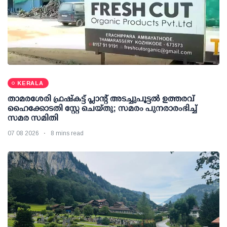
KERALA
താമരശേരി ഫ്രഷ്കട്ട് പ്ലാന്റ് അടച്ചുപൂട്ടൽ ഉത്തരവ്
ഹൈക്കോടതി സ്റ്റേ ചെയ്തു; സമരം പുനരാരംഭിച്ച്
സമര സമിതി
07 08 2026
8 mins read