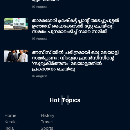
07 August
താമരശേരി ഫ്രഷ്കട്ട് പ്ലാന്റ് അടച്ചുപൂട്ടൽ
ഉത്തരവ് ഹൈക്കോടതി സ്റ്റേ ചെയ്തു;
സമരം പുനരാരംഭിച്ച് സമര സമിതി
07 August
അസീസിയിൽ ചരിത്രമായി ഒരു മലയാളി
സമർപ്പണം; വിശുദ്ധ ഫ്രാൻസിസിന്റെ
‘സൂര്യകീർത്തനം’ മലയാളത്തിൽ
പ്രകാശനം ചെയ്തു
07 August
H
Hot Topics
Home
History
Kerala
Travel
India
Sports