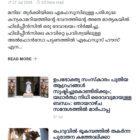
27 Jul 2026
10 mins read
മനില: തുർക്കിയിലെ എഫേസൂസിലുള്ള പരിശുദ്ധ
കന്യകാമറിയത്തിന്റെ ഭവനത്തിന്റെ അതേ മാതൃകയിൽ
ഫിലിപ്പീൻസിൽ ഒരു ദേവാലയം നിർമ്മിച്ചു.
ഫിലിപ്പീൻസിലെ കാവിറ്റെ പ്രവിശ്യയിലുള്ള
അൽഫോൻസോ പട്ടണത്തിൽ ‘എഫേസൂസ് ഹൗസ്’
എന...
READ MORE
ഉപഭോക്തൃ സംസ്കാരം പുതിയ
ആഗ്രഹങ്ങൾ
സൃഷ്ടിച്ചുകൊണ്ടിരിക്കും;
യഥാർത്ഥ നിധി ദൈവവുമായുള്ള
ബന്ധം: ഞായറാഴ്ച
സന്ദേശത്തിൽ മാർപാപ്പ
27 Jul
പെറുവില്‍ ഭൂകമ്പത്തില്‍ തകര്‍ന്ന
പുരാതന കത്തോലിക്കാ