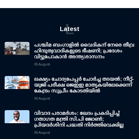
L
Latest
പശ്ചിമ ബംഗാളിൽ വൈദികന് നേരെ തീവ്ര
ഹിന്ദുത്വവാദികളുടെ ഭീഷണി; പ്രദേശം
വിട്ടുപോകാൻ അന്ത്യശാസനം
05 August
ലക്ഷ്യം ചോദ്യപേപ്പര്‍ ചോര്‍ച്ച തടയല്‍; നീറ്റ്-
യുജി പരീക്ഷ ജെഇഇ മാതൃകയിലേക്കെന്ന്
കേന്ദ്രം സുപ്രീം കോടതിയില്‍
05 August
വിവാദ പരാമര്‍ശം: ഖേദം പ്രകടിപ്പിച്ച്
ഗതാഗത മന്ത്രി സി.പി ജോണ്‍;
പ്രിയദര്‍ശിനി പദ്ധതി നിര്‍ത്തിവെക്കില്ല
05 August