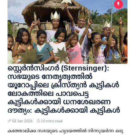
സ്റ്റെർൻസിംഗർ (Sternsinger):
സഭയുടെ നേതൃത്വത്തിൽ
യൂറോപ്പിലെ ക്രിസ്ത്യൻ കുട്ടികൾ
ലോകത്തിലെ പാവപെട്ട
കുട്ടികൾക്കായി ധനശേഖരണ
ദൗത്യം: കുട്ടികൾക്കായി കുട്ടികൾ
03 Jan 2026
10 mins read
കത്തോലിക്ക സഭയുടെ ഹൃദയത്തിൽ നിന്നുയർന്ന ഒരു