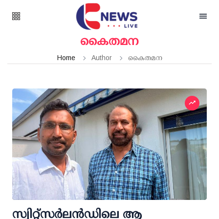
കൈതമന
Home
Author
കൈതമന
സ്വിറ്റ്സർലൻഡിലെ ആ