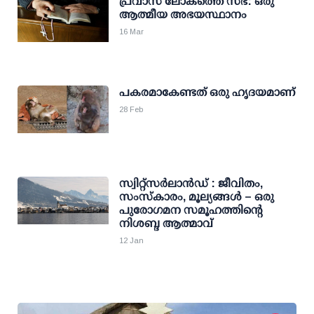
പ്രവാസ ലോകത്തെ സഭ: ഒരു
ആത്മീയ അഭയസ്ഥാനം
16 Mar
പകരമാകേണ്ടത് ഒരു ഹൃദയമാണ്
28 Feb
സ്വിറ്റ്‌സർലാൻഡ് : ജീവിതം,
സംസ്കാരം, മൂല്യങ്ങൾ – ഒരു
പുരോഗമന സമൂഹത്തിന്റെ
നിശബ്ദ ആത്മാവ്
12 Jan