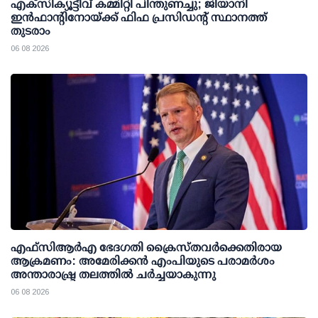
എക്സിക്യൂട്ടീവ് കമ്മിറ്റി പിന്തുണച്ചു; ജിയാനി
ഇന്‍ഫാന്റിനോയ്ക്ക് ഫിഫ പ്രസിഡന്റ് സ്ഥാനത്ത്
തുടരാം
06 08 2026
എഫ്‌സി‌ആര്‍‌എ ഭേദഗതി ക്രൈസ്തവർക്കെതിരായ
ആക്രമണം: അമേരിക്കൻ എംപിയുടെ പരാമർശം
അന്താരാഷ്ട്ര തലത്തിൽ ചർച്ചയാകുന്നു
06 08 2026