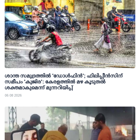
ശാന്ത സമുദ്രത്തില്‍ 'ഡോള്‍ഫിന്‍'; ഫിലിപ്പീന്‍സിന്
സമീപം 'കുജിര': കേരളത്തില്‍ മഴ കൂടുതല്‍
ശക്തമാകുമെന്ന് മുന്നറിയിപ്പ്
06 08 2026