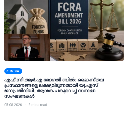
INDIA
എഫ്.സി.ആര്‍.എ ഭേദഗതി ബില്‍: ക്രൈസ്തവ
പ്രസ്ഥാനങ്ങളെ ലക്ഷ്യമിടുന്നതായി യു.എസ്
ജനപ്രതിനിധി; ആശങ്ക പങ്കുവെച്ച് സന്നദ്ധ
സംഘടനകള്‍
05 08 2026
8 mins read