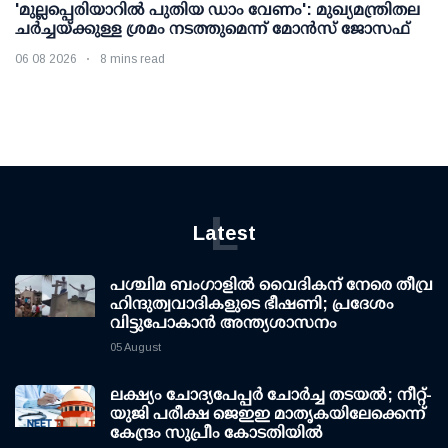
'മുല്ലപ്പെരിയാറില്‍ പുതിയ ഡാം വേണം': മുഖ്യമന്ത്രിതല
ചര്‍ച്ചയ്ക്കുള്ള ശ്രമം നടത്തുമെന്ന് മോന്‍സ് ജോസഫ്
06 08 2026
8 mins read
L
Latest
പശ്ചിമ ബംഗാളിൽ വൈദികന് നേരെ തീവ്ര
ഹിന്ദുത്വവാദികളുടെ ഭീഷണി; പ്രദേശം
വിട്ടുപോകാൻ അന്ത്യശാസനം
05 August
ലക്ഷ്യം ചോദ്യപേപ്പര്‍ ചോര്‍ച്ച തടയല്‍; നീറ്റ്-
യുജി പരീക്ഷ ജെഇഇ മാതൃകയിലേക്കെന്ന്
കേന്ദ്രം സുപ്രീം കോടതിയില്‍