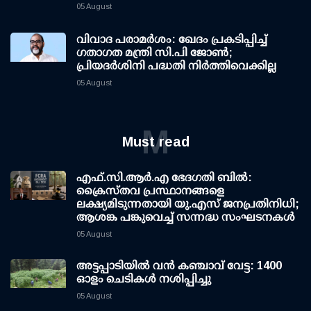
05 August
വിവാദ പരാമര്‍ശം: ഖേദം പ്രകടിപ്പിച്ച്
ഗതാഗത മന്ത്രി സി.പി ജോണ്‍;
പ്രിയദര്‍ശിനി പദ്ധതി നിര്‍ത്തിവെക്കില്ല
05 August
M
Must read
എഫ്.സി.ആര്‍.എ ഭേദഗതി ബില്‍:
ക്രൈസ്തവ പ്രസ്ഥാനങ്ങളെ
ലക്ഷ്യമിടുന്നതായി യു.എസ് ജനപ്രതിനിധി;
ആശങ്ക പങ്കുവെച്ച് സന്നദ്ധ സംഘടനകള്‍
05 August
അട്ടപ്പാടിയില്‍ വന്‍ കഞ്ചാവ് വേട്ട: 1400
ഓളം ചെടികള്‍ നശിപ്പിച്ചു
05 August