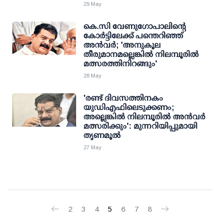
29 May
കെ.സി വേണുഗോപാലിന്റെ
കോര്‍ട്ടിലേക്ക് പന്തെറിഞ്ഞ്
അന്‍വര്‍; 'അനുകൂല
തീരുമാനമല്ലെങ്കില്‍ നിലമ്പൂരില്‍
മത്സരത്തിനിറങ്ങും'
28 May
'രണ്ട് ദിവസത്തിനകം
യുഡിഎഫിലെടുക്കണം;
അല്ലെങ്കില്‍ നിലമ്പൂരില്‍ അന്‍വര്‍
മത്സരിക്കും': മുന്നറിയിപ്പുമായി
തൃണമൂല്‍
27 May
2
3
4
5
6
7
8