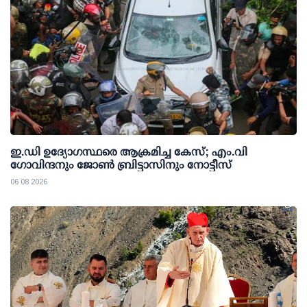
ഇ.ഡി ഉദ്യോഗസ്ഥരെ ആക്രമിച്ച കേസ്; എം.വി
ഗോവിന്ദനും ജോണ്‍ ബ്രിട്ടാസിനും നോട്ടീസ്
06 08 2026