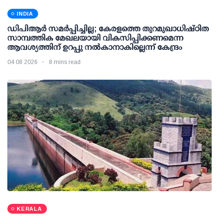
INDIA
ഡിപിആര്‍ സമര്‍പ്പിച്ചില്ല; കേരളത്തെ തുറമുഖാധിഷ്ഠിത
സാമ്പത്തിക മേഖലയായി വികസിപ്പിക്കണമെന്ന
ആവശ്യത്തിന് ഉറപ്പു നല്‍കാനാകില്ലെന്ന് കേന്ദ്രം
04 08 2026
8 mins read
KERALA