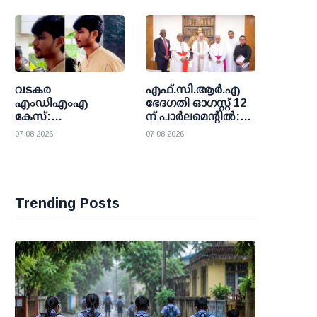
നിർദേശവുമായി
സഭാധികാരികൾ
വടകര
എഫ്.സി.ആര്‍.എ
എംഡിഎംഎ
ഭേദഗതി ഓഗസ്റ്റ് 12
കേസ്:
ന് പാര്‍ലമെന്റില്‍:
ലഹരിപ്പണത്തിന്റെ
ആശങ്ക അറിയിച്ച്
07 08 2026
07 08 2026
കേന്ദ്രബിന്ദു ജിജില്‍;
ക്രൈസ്തവ
ബാങ്ക് അക്കൗണ്ടില്‍
സഭകളും മിസോറം
കോടിയുടെ ഇടപാട്,
സര്‍ക്കാരും;
പയ്യോളി കേസിലും
വഴങ്ങാതെ കേന്ദ്രം
പ്രതിചേര്‍ക്കും
Trending Posts