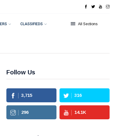
ERS
CLASSIFIEDS
All Sections
Follow Us
3,715
316
296
14.1
K