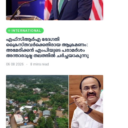
INTERNATIONAL
എഫ്‌സി‌ആര്‍‌എ ഭേദഗതി
ക്രൈസ്തവർക്കെതിരായ ആക്രമണം:
അമേരിക്കൻ എംപിയുടെ പരാമർശം
അന്താരാഷ്ട്ര തലത്തിൽ ചർച്ചയാകുന്നു
06 08 2026
8 mins read