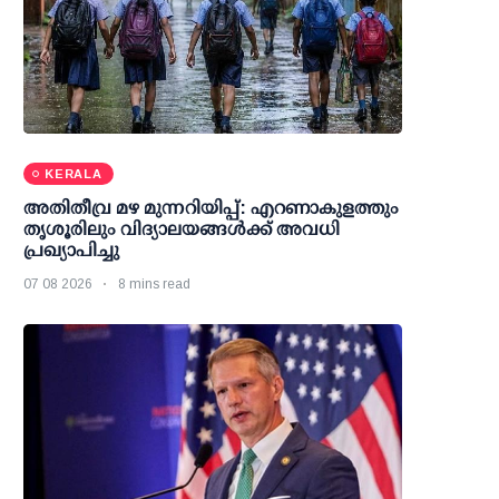
KERALA
അതിതീവ്ര മഴ മുന്നറിയിപ്പ്: എറണാകുളത്തും
തൃശൂരിലും വിദ്യാലയങ്ങള്‍ക്ക് അവധി
പ്രഖ്യാപിച്ചു
07 08 2026
8 mins read