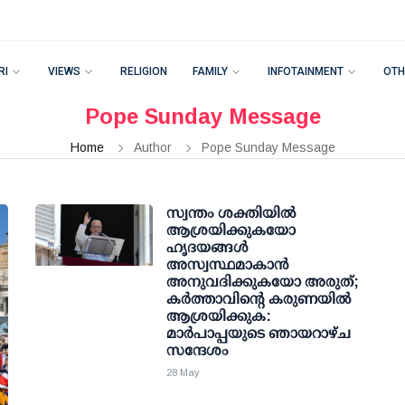
RI
VIEWS
RELIGION
FAMILY
INFOTAINMENT
OTH
Pope Sunday Message
Home
Author
Pope Sunday Message
സ്വന്തം ശക്തിയിൽ
ആശ്രയിക്കുകയോ
ഹൃദയങ്ങൾ
അസ്വസ്ഥമാകാൻ
അനുവദിക്കുകയോ അരുത്;
കർത്താവിന്റെ കരുണയിൽ
ആശ്രയിക്കുക:
മാർപാപ്പയുടെ ഞായറാഴ്ച
സന്ദേശം
28 May