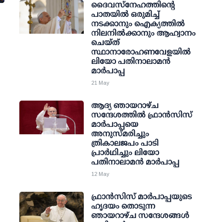
ദൈവസ്നേഹത്തിന്റെ
പാതയിൽ ഒരുമിച്ച്
നടക്കാനും ഐക്യത്തിൽ
നിലനിൽക്കാനും ആഹ്വാനം
ചെയ്ത്
സ്ഥാനാരോഹണവേളയിൽ
ലിയോ പതിനാലാമൻ
മാർപാപ്പ
21 May
ആദ്യ ഞായറാഴ്ച
സന്ദേശത്തിൽ ഫ്രാൻസിസ്
മാർപാപ്പയെ
അനുസ്മരിച്ചും
ത്രികാലജപം പാടി
പ്രാർഥിച്ചും ലിയോ
പതിനാലാമൻ മാർപാപ്പ
12 May
ഫ്രാൻസിസ് മാർപാപ്പയുടെ
ഹൃദയം തൊടുന്ന
ഞായറാഴ്ച സന്ദേശങ്ങൾ