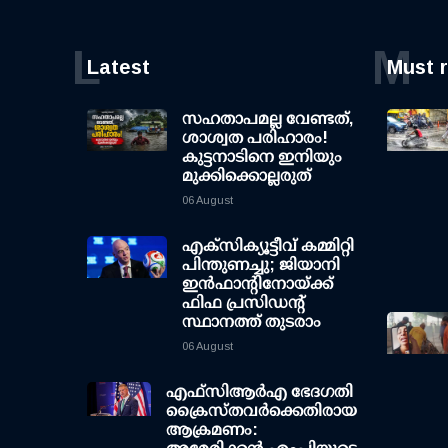
L
M
Latest
Must 
സഹതാപമല്ല വേണ്ടത്,
ശാശ്വത പരിഹാരം!
കുട്ടനാടിനെ ഇനിയും
മുക്കിക്കൊല്ലരുത്
06 August
എക്സിക്യൂട്ടീവ് കമ്മിറ്റി
പിന്തുണച്ചു; ജിയാനി
ഇന്‍ഫാന്റിനോയ്ക്ക്
ഫിഫ പ്രസിഡന്റ്
സ്ഥാനത്ത് തുടരാം
06 August
എഫ്‌സി‌ആര്‍‌എ ഭേദഗതി
ക്രൈസ്തവർക്കെതിരായ
ആക്രമണം: