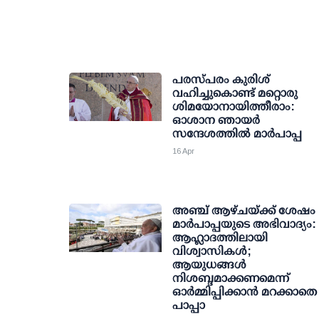
പരസ്പരം കുരിശ്
വഹിച്ചുകൊണ്ട് മറ്റൊരു
ശിമയോനായിത്തീരാം:
ഓശാന ഞായർ
സന്ദേശത്തിൽ മാർപാപ്പ
16 Apr
അഞ്ച് ആഴ്ചയ്ക്ക് ശേഷം
മാർപാപ്പയുടെ അഭിവാദ്യം:
ആഹ്ലാദത്തിലായി
വിശ്വാസികൾ;
ആയുധങ്ങൾ
നിശബ്ദമാക്കണമെന്ന്
ഓർമ്മിപ്പിക്കാൻ മറക്കാതെ
പാപ്പാ