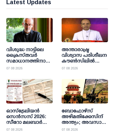
Latest Updates
വിശുദ്ധ നാട്ടിലെ
അന്താരാഷ്ട്ര
ക്രൈസ്തവർ
വിശ്വാസ പരിശീലന
സമാധാനത്തിനായി
കൗണ്‍സിലില്‍
കേഴുന്നു:
അംഗമായി മാര്‍
07 08 2026
07 08 2026
വിശ്വാസികളുടെ
ജോസ് പുളിക്കല്‍
ദയനീയ അവസ്ഥ
നിയമിതനായി
തുറന്നുകാട്ടി
ജെറുസലേം
പാത്രിയാർക്കീസ്
ഓസ്ട്രേലിയൻ
ബോഫോഴ്സ്
സെൻസസ് 2026:
അഴിമതിക്കേസിന്
സീറോ മലബാർ
അന്ത്യം; അവസാന
വിശ്വാസികൾക്കായി
അപ്പീലും തള്ളി
07 08 2026
07 08 2026
പ്രധാന
സുപ്രീം കോടതി