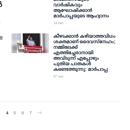
ൽ
വാർഷികവും
ആഘോഷിക്കാൻ
മാർപാപ്പയുടെ ആഹ്വാനം
14 Jan
കീഴടക്കാന്‍ കഴിയാത്തവിധം
െ
ശക്തമാണ് ദൈവസ്‌നേഹം;
നമ്മിലേക്ക്
എത്തിച്ചേരാനായി
അവിടുന്ന് എപ്പോഴും
പുതിയ പാതകള്‍
കണ്ടെത്തുന്നു: മാര്‍പാപ്പ
07 Jan
3
4
5
6
7