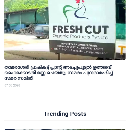
താമരശേരി ഫ്രഷ്കട്ട് പ്ലാന്റ് അടച്ചുപൂട്ടൽ ഉത്തരവ്
ഹൈക്കോടതി സ്റ്റേ ചെയ്തു; സമരം പുനരാരംഭിച്ച്
സമര സമിതി
07 08 2026
Trending Posts