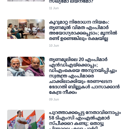
സഖ്യമോ ലയനമോ?
11 Jun
കൂറുമാറ്റ നിരോധന നിയമം:
തൃണമൂല്‍ വിമത എംപിമാര്‍
അയോഗ്യരാക്കപ്പെടാം; മൂന്നില്‍
രണ്ട് ഉണ്ടെങ്കിലും രക്ഷയില്ല
10 Jun
തൃണമൂലിലെ 20 എംപിമാര്‍
എന്‍ഡിഎയ്‌ക്കൊപ്പം;
ഡിഎംകെയെ അനുനയിപ്പിച്ചും
സ്വതന്ത്ര എംപിമാരെ
ചാക്കിലാക്കിയും ഭരണഘടന
ഭേദഗതി ബില്ലുകള്‍ പാസാക്കാന്‍
കേന്ദ്ര നീക്കം
09 Jun
പുറത്താക്കപ്പെട്ട നേതാവിനൊപ്പം
58 ടിഎംസി എംഎല്‍എമാര്‍
സ്പീക്കറെ കണ്ടു; തൊട്ടു
പിന്നാലെ എല്ലാ പാര്‍ട്ടി