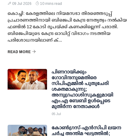
09 Jul 2026
10 mins read
കൊച്ചി: കേരളത്തിലെ നിയമസഭാ തിരഞ്ഞെടുപ്പ്
പ്രചാരണത്തിനായി ബിജെപി കേന്ദ്ര നേതൃത്വം നല്‍കിയ
ഫണ്ടില്‍ 12 കോടി രൂപയ്ക്ക് കണക്കില്ലെന്ന് പരാതി.
ബിജെപിയുടെ കേന്ദ്ര ഓഡിറ്റ് വിഭാഗം നടത്തിയ
പരിശോധനയിലാണ് ക്...
READ MORE
പിണറായിക്കും
ഗോവിന്ദനുമെതിരെ
സിപിഎമ്മില്‍ പുതുചേരി
ശക്തമാകുന്നു;
അനുഗ്രഹാശിസുകളുമായി
എം.എ ബേബി ഉള്‍പ്പെടെ
മുതിര്‍ന്ന നേതാക്കള്‍
05 Jul
കോണ്‍ഗ്രസ്-എന്‍സിപി ലയന
ചര്‍ച്ച അന്തിമ ഘട്ടത്തില്‍;