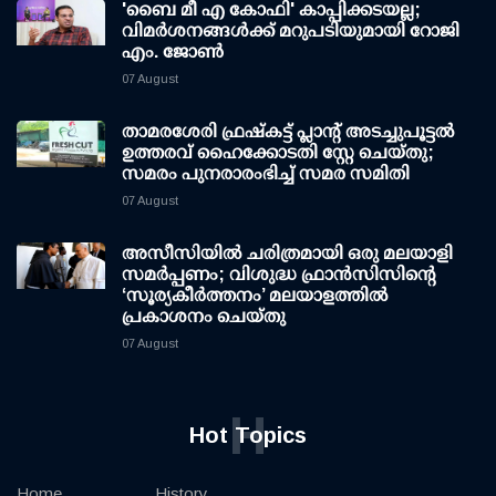
'ബൈ മീ എ കോഫി' കാപ്പിക്കടയല്ല;
വിമര്‍ശനങ്ങള്‍ക്ക് മറുപടിയുമായി റോജി
എം. ജോണ്‍
07 August
താമരശേരി ഫ്രഷ്കട്ട് പ്ലാന്റ് അടച്ചുപൂട്ടൽ
ഉത്തരവ് ഹൈക്കോടതി സ്റ്റേ ചെയ്തു;
സമരം പുനരാരംഭിച്ച് സമര സമിതി
07 August
അസീസിയിൽ ചരിത്രമായി ഒരു മലയാളി
സമർപ്പണം; വിശുദ്ധ ഫ്രാൻസിസിന്റെ
‘സൂര്യകീർത്തനം’ മലയാളത്തിൽ
പ്രകാശനം ചെയ്തു
07 August
H
Hot Topics
Home
History