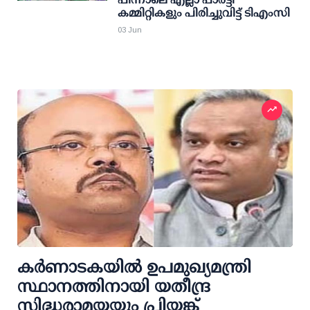
കമ്മിറ്റികളും പിരിച്ചുവിട്ട് ടിഎംസി
03 Jun
കര്‍ണാടകയില്‍ ഉപമുഖ്യമന്ത്രി
സ്ഥാനത്തിനായി യതീന്ദ്ര
സിദ്ധരാമയ്യയും പ്രിയങ്ക്