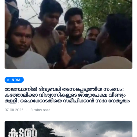
INDIA
രാജസ്ഥാനിൽ ദിവ്യബലി തടസപ്പെടുത്തിയ സംഭവം:
കത്തോലിക്കാ വിശ്വാസികളുടെ ജാമ്യാപേക്ഷ വീണ്ടും
തള്ളി; ഹൈക്കോടതിയെ സമീപിക്കാൻ സഭാ നേതൃത്വം
07 08 2026
8 mins read