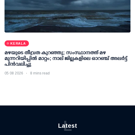
KERALA
മഴയുടെ തീവ്രത കുറഞ്ഞു; സംസ്ഥാനത്ത് മഴ
മുന്നറിയിപ്പിൽ മാറ്റം; നാല് ജില്ലകളിലെ ഓറഞ്ച് അലർട്ട്
പിൻവലിച്ചു
05 08 2026
8 mins read
L
Latest