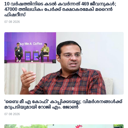
10 വര്‍ഷത്തിനിടെ കടല്‍ കവര്‍ന്നത് 469 ജീവനുകള്‍;
47000 ത്തിലധികം പേര്‍ക്ക് രക്ഷാകരമേകി മറൈന്‍
ഫിഷറീസ്
07 08 2026
'ബൈ മീ എ കോഫി' കാപ്പിക്കടയല്ല; വിമര്‍ശനങ്ങള്‍ക്ക്
മറുപടിയുമായി റോജി എം. ജോണ്‍
07 08 2026