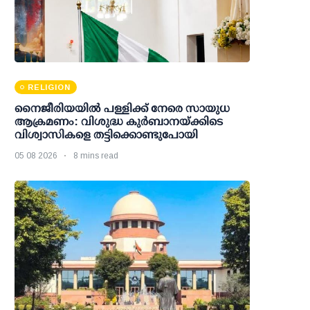
RELIGION
നൈജീരിയയിൽ പള്ളിക്ക് നേരെ സായുധ
ആക്രമണം: വിശുദ്ധ കുർബാനയ്ക്കിടെ
വിശ്വാസികളെ തട്ടിക്കൊണ്ടുപോയി
05 08 2026
8 mins read