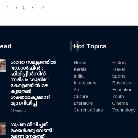
3
4
5
6
7
H
read
Hot Topics
ശാന്ത സമുദ്രത്തില്‍
Home
History
'ഡോള്‍ഫിന്‍';
Kerala
Travel
ഫിലിപ്പീന്‍സിന്
India
Sports
സമീപം 'കുജിര':
International
Business
കേരളത്തില്‍ മഴ
Art
Education
കൂടുതല്‍
Culture
Youth
ശക്തമാകുമെന്ന്
മുന്നറിയിപ്പ്
Literature
Cinema
Current affairs
Technology
06 August
ഗുപ്ത ജീവിച്ചത്
മക്കള്‍ക്കു വേണ്ടി;
മരണ നേരത്ത്