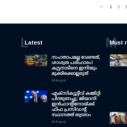
1
2
L
M
Latest
Must 
സഹതാപമല്ല വേണ്ടത്,
ശാശ്വത പരിഹാരം!
കുട്ടനാടിനെ ഇനിയും
മുക്കിക്കൊല്ലരുത്
06 August
എക്സിക്യൂട്ടീവ് കമ്മിറ്റി
പിന്തുണച്ചു; ജിയാനി
ഇന്‍ഫാന്റിനോയ്ക്ക്
ഫിഫ പ്രസിഡന്റ്
സ്ഥാനത്ത് തുടരാം
06 August