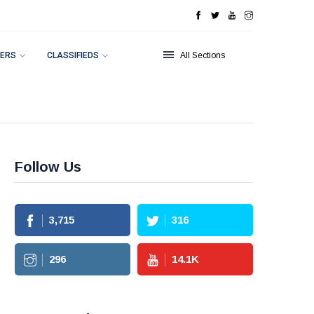
ERS
CLASSIFIEDS
All Sections
Follow Us
3,715
316
296
14.1
K