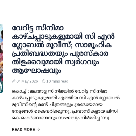
വേറിട്ട സിനിമാ
കാഴ്ചപ്പാടുകളുമായി സി എൻ
ഗ്ലോബൽ മൂവീസ്; സാമൂഹിക
പ്രതിബദ്ധതയും പുരസ്കാര
തിളക്കവുമായി സ്വർ​ഗവും
ആഘോഷവും
04 May 2026
10 mins read
കൊച്ചി: മലയാള സിനിമയിൽ വേറിട്ട സിനിമാ
കാഴ്ചപ്പാടുകളുമായി എത്തിയ സി എൻ ഗ്ലോബൽ
മൂവീസിന്റെ രണ്ട് ചിത്രങ്ങളും ശ്രദ്ധേയമായ
നേട്ടങ്ങൾ കൈവരിക്കുന്നു. പ്രവാസികളായ ലിസി
കെ ഫെർണാണ്ടസും സംഘവും നിർമ്മിച്ച 'സ്വ...
READ MORE