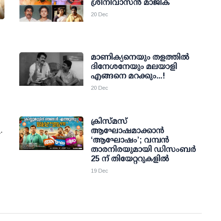
ശ്രീനിവാസന്‍ മാജിക്
20 Dec
മാണിക്യനെയും തളത്തില്‍
ദിനേശനേയും മലയാളി
എങ്ങനെ മറക്കും...!
20 Dec
ക്രിസ്മസ്
.
ആഘോഷമാക്കാൻ
‘ആഘോഷം’; വമ്പൻ
താരനിരയുമായി ഡിസംബർ
25 ന് തിയേറ്ററുകളിൽ
19 Dec