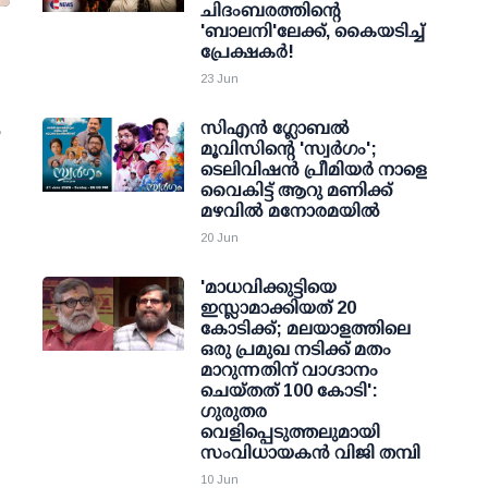
ചിദംബരത്തിന്റെ
'ബാലനി'ലേക്ക്, കൈയടിച്ച്
പ്രേക്ഷകർ!
23 Jun
സിഎൻ ​ഗ്ലോബൽ
മൂവിസിന്റെ 'സ്വർ​ഗം';
ടെലിവിഷൻ പ്രീമിയർ നാളെ
വൈകിട്ട് ആറു മണിക്ക്
മഴവിൽ മനോരമയിൽ
20 Jun
'മാധവിക്കുട്ടിയെ
ഇസ്ലാമാക്കിയത് 20
കോടിക്ക്; മലയാളത്തിലെ
ഒരു പ്രമുഖ നടിക്ക് മതം
മാറുന്നതിന് വാഗ്ദാനം
ചെയ്തത് 100 കോടി':
ഗുരുതര
വെളിപ്പെടുത്തലുമായി
സംവിധായകന്‍ വിജി തമ്പി
10 Jun