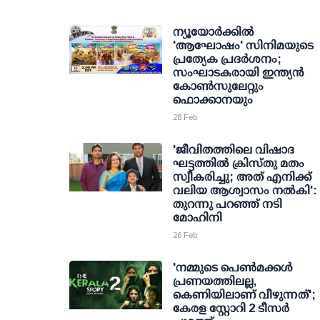
ന്യൂയോർക്കിൽ
'ആഘോഷം' സിനിമയുടെ
പ്രത്യേക പ്രദർശനം;
സംഘാടകരായി ഇന്ത്യൻ
കോൺസുലേറ്റും
ഫൊക്കാനയും
28 Feb
'ജീവിതത്തിലെ വിഷാദ
ഘട്ടത്തില്‍ ക്രിസ്തു മതം
സ്വീകരിച്ചു; അത് എനിക്ക്
വലിയ ആശ്വാസം നല്‍കി':
തുറന്നു പറഞ്ഞ് നടി
മോഹിനി
26 Feb
'നമ്മുടെ പെണ്‍മക്കള്‍
പ്രണയത്തിലല്ല,
കെണിയിലാണ് വീഴുന്നത്';
കേരള സ്റ്റോറി 2 ടീസര്‍