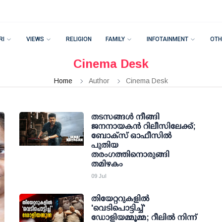
RI
VIEWS
RELIGION
FAMILY
INFOTAINMENT
OTH
Cinema Desk
Home
Author
Cinema Desk
തടസങ്ങള്‍ നീങ്ങി
ജനനായകന്‍ റിലീസിലേക്ക്;
ബോക്‌സ് ഓഫീസില്‍
പുതിയ
തരംഗത്തിനൊരുങ്ങി
തമിഴകം
09 Jul
തിയേറ്ററുകളിൽ
'വെടിപൊട്ടിച്ച്'
ഡോളിയമ്മൂമ്മ; റീലിൽ നിന്ന്