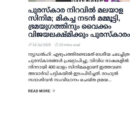
പുരസ്കാര നിറവിൽ മലയാള
സിനിമ; മികച്ച നടൻ മമ്മൂട്ടി,
ഭ്രമയുഗത്തിനും വൈക്കം
വിജയലക്ഷ്മിക്കും പുരസ്‌കാരം
18 Jul 2026
10 mins read
ന്യൂഡൽഹി: ‌എഴുപത്തിരണ്ടാമത് ദേശീയ ചലച്ചിത്ര
പുരസ്കാരങ്ങൾ പ്രഖ്യാപിച്ചു. വിവിധ ഭാഷകളിൽ
നിന്നായി 400 ഓളം സിനിമകളാണ് ഇത്തവണ
അവാർഡ് പട്ടികയിൽ ഇടംപിടിച്ചത്. രാഹുൽ
സദാശിവൻ സംവിധാനം ചെയ്ത ഭ്രമയ...
READ MORE