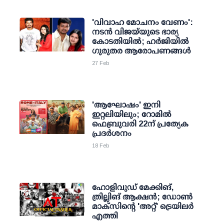
'വിവാഹ മോചനം വേണം':
നടന്‍ വിജയ്‌യുടെ ഭാര്യ
കോടതിയില്‍; ഹര്‍ജിയില്‍
ഗുരുതര ആരോപണങ്ങള്‍
27 Feb
'ആഘോഷം' ഇനി
ഇറ്റലിയിലും; റോമിൽ
ഫെബ്രുവരി 22ന് പ്രത്യേക
പ്രദർശനം
18 Feb
ഹോളിവുഡ് മേക്കിങ്,
ത്രില്ലിങ് ആക്ഷൻ; ഡോൺ
മാക്സിന്റെ 'അറ്റ്' ട്രെയിലർ
എത്തി