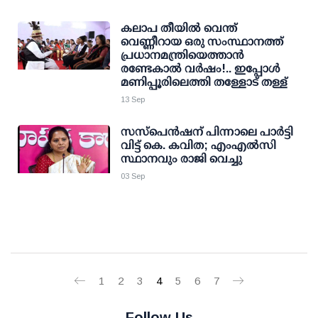
കലാപ തീയില്‍ വെന്ത്
വെണ്ണീറായ ഒരു സംസ്ഥാനത്ത്
പ്രധാനമന്ത്രിയെത്താന്‍
രണ്ടേകാല്‍ വര്‍ഷം!.. ഇപ്പോള്‍
മണിപ്പൂരിലെത്തി തള്ളോട് തള്ള്
13 Sep
സസ്പെന്‍ഷന് പിന്നാലെ പാര്‍ട്ടി
വിട്ട് കെ. കവിത; എംഎല്‍സി
സ്ഥാനവും രാജി വെച്ചു
03 Sep
1
2
3
4
5
6
7
Follow Us