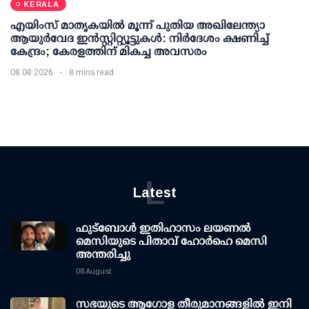
KERALA
എയിംസ് മാതൃകയില്‍ മൂന്ന് പുതിയ അഖിലേന്ത്യാ
ആയുര്‍വേദ ഇന്‍സ്റ്റിറ്റ്യൂട്ടുകള്‍: നിര്‍ദേശം ക്ഷണിച്ച്
കേന്ദ്രം; കേരളത്തിന് മികച്ച അവസരം
08 08 2026
8 mins read
L
Latest
ഫുട്ബോൾ ഇതിഹാസം ലയണൽ
മെസിയുടെ പിതാവ് ഹോർഹെ മെസി
അന്തരിച്ചു
08 August
സഭയുടെ ആഗോള തീരുമാനങ്ങളിൽ ഇനി