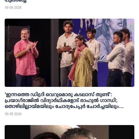
09 08 2026
'ഇന്നത്തെ ഡിഗ്രി വെറുമൊരു കടലാസ് തുണ്ട്':
പ്രയാഗ്‌രാജില്‍ വിദ്യാര്‍ഥികളോട് രാഹുല്‍ ഗാന്ധി;
തൊഴിലില്ലായ്മയിലും ചോദ്യപേപ്പര്‍ ചോര്‍ച്ചയിലും
കേന്ദ്രത്തിനെതിരേ രൂക്ഷവിമര്‍ശനം
09 08 2026