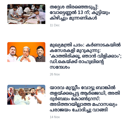
തദ്ദേശ തിരഞ്ഞെടുപ്പ്:
വോട്ടെണ്ണല്‍ 13 ന്; കൂട്ടിയും
കിഴിച്ചും മുന്നണികള്‍
11 Dec
മുഖ്യമന്ത്രി പദം: കര്‍ണാടകയില്‍
കസേരകളി മുറുകുന്നു:
'കാത്തിരിക്കൂ, ഞാന്‍ വിളിക്കാം';
ഡി.കെയ്ക്ക് രാഹുലിന്റെ
സന്ദേശം
26 Nov
യാദവ-മുസ്ലീം വോട്ടു ബാങ്കില്‍
തളയ്ക്കപ്പെട്ട ആര്‍ജെഡി, അതി
ദുര്‍ബലം കോണ്‍ഗ്രസ്:
അടിത്തറയില്ലാത്ത മഹാസഖ്യം
പരാജയം ചോദിച്ചു വാങ്ങി
14 Nov