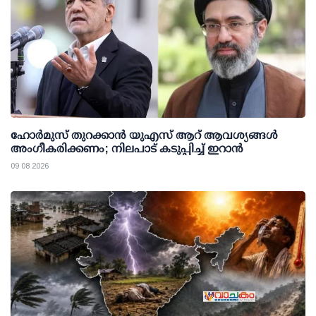
ഹോർമുസ് തുറക്കാൻ യുഎസ് ആറ് ആവശ്യങ്ങൾ
അംഗീകരിക്കണം; നിലപാട് കടുപ്പിച്ച് ഇറാൻ
09 08 2026