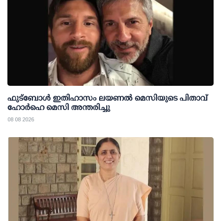
ഫുട്ബോൾ ഇതിഹാസം ലയണൽ മെസിയുടെ പിതാവ്
ഹോർഹെ മെസി അന്തരിച്ചു
08 08 2026