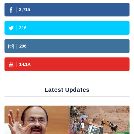
3,715
316
296
14.1
K
Latest Updates