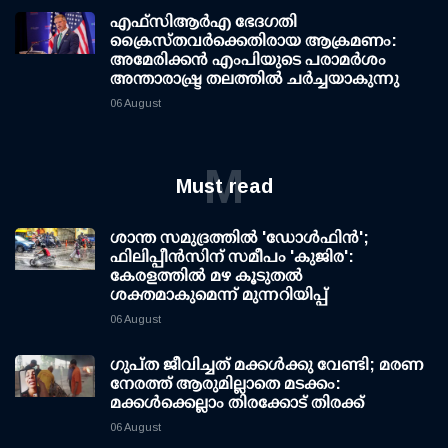
എഫ്‌സി‌ആര്‍‌എ ഭേദഗതി
ക്രൈസ്തവർക്കെതിരായ ആക്രമണം:
അമേരിക്കൻ എംപിയുടെ പരാമർശം
അന്താരാഷ്ട്ര തലത്തിൽ ചർച്ചയാകുന്നു
06 August
M
Must read
ശാന്ത സമുദ്രത്തില്‍ 'ഡോള്‍ഫിന്‍';
ഫിലിപ്പീന്‍സിന് സമീപം 'കുജിര':
കേരളത്തില്‍ മഴ കൂടുതല്‍
ശക്തമാകുമെന്ന് മുന്നറിയിപ്പ്
06 August
ഗുപ്ത ജീവിച്ചത് മക്കള്‍ക്കു വേണ്ടി; മരണ
നേരത്ത് ആരുമില്ലാതെ മടക്കം:
മക്കള്‍ക്കെല്ലാം തിരക്കോട് തിരക്ക്
06 August