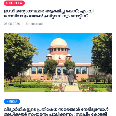
KERALA
ഇ.ഡി ഉദ്യോഗസ്ഥരെ ആക്രമിച്ച കേസ്; എം.വി
ഗോവിന്ദനും ജോണ്‍ ബ്രിട്ടാസിനും നോട്ടീസ്
06 08 2026
8 mins read
INDIA
വിദ്യാര്‍ഥികളുടെ പ്രതിഷേധ സമരങ്ങള്‍ നേരിടുമ്പോള്‍
അധികൃതര്‍ സംയമനം പാലിക്കണം: സുപ്രീം കോടതി