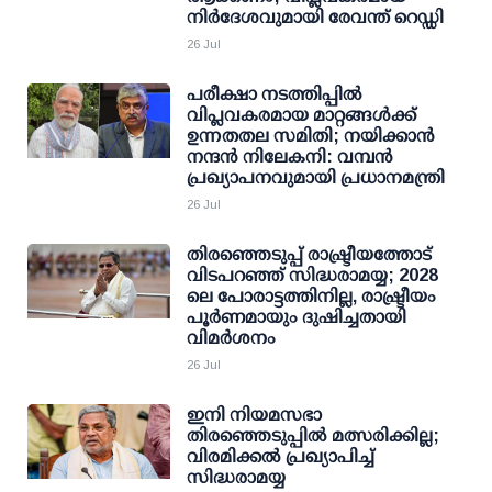
നിര്‍ദേശവുമായി രേവന്ത് റെഡ്ഡി
26 Jul
പരീക്ഷാ നടത്തിപ്പില്‍
വിപ്ലവകരമായ മാറ്റങ്ങള്‍ക്ക്
ഉന്നതതല സമിതി; നയിക്കാന്‍
നന്ദന്‍ നിലേകനി: വമ്പന്‍
പ്രഖ്യാപനവുമായി പ്രധാനമന്ത്രി
26 Jul
തിരഞ്ഞെടുപ്പ് രാഷ്ട്രീയത്തോട്
വിടപറഞ്ഞ് സിദ്ധരാമയ്യ; 2028
ലെ പോരാട്ടത്തിനില്ല, രാഷ്ട്രീയം
പൂര്‍ണമായും ദുഷിച്ചതായി
വിമര്‍ശനം
26 Jul
ഇനി നിയമസഭാ
തിരഞ്ഞെടുപ്പിൽ മത്സരിക്കില്ല;
വിരമിക്കൽ പ്രഖ്യാപിച്ച്
സിദ്ധരാമയ്യ