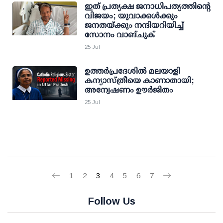
ഇത് പ്രത്യക്ഷ ജനാധിപത്യത്തിന്റെ
വിജയം; യുവാക്കള്‍ക്കും
ജനതയ്ക്കും നന്ദിയറിയിച്ച്
സോനം വാങ്ചുക്
25 Jul
ഉത്തർപ്രദേശിൽ മലയാളി
കന്യാസ്ത്രീയെ കാണാതായി;
അന്വേഷണം ഊർജിതം
25 Jul
1
2
3
4
5
6
7
Follow Us