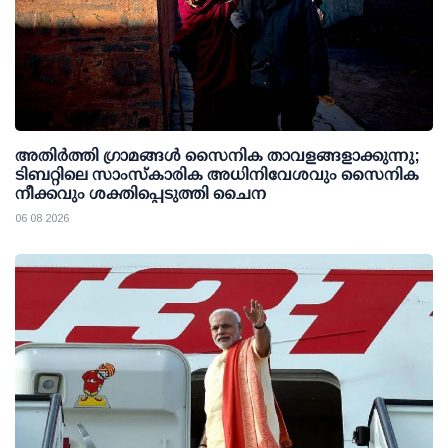
അതിര്‍ത്തി ഗ്രാമങ്ങള്‍ സൈനിക താവളങ്ങളാക്കുന്നു;
ടിബറ്റിലെ സാംസ്‌കാരിക അധിനിവേശവും സൈനിക
നീക്കവും ശക്തിപ്പെടുത്തി ചൈന
06 08 2026