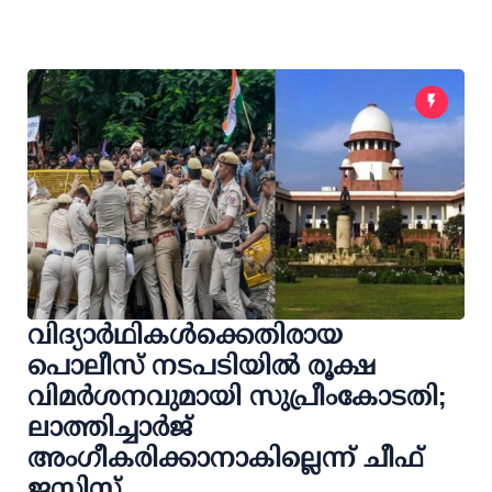
വിദ്യാർഥികൾക്കെതിരായ
പൊലീസ് നടപടിയിൽ രൂക്ഷ
വിമർശനവുമായി സുപ്രീംകോടതി;
ലാത്തിച്ചാർജ്
അംഗീകരിക്കാനാകില്ലെന്ന് ചീഫ്
ജസ്റ്റിസ്