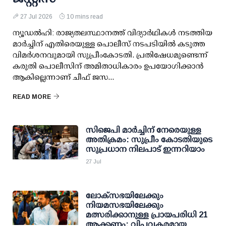
27 Jul 2026
10 mins read
ന്യൂഡൽഹി: രാജ്യതലസ്ഥാനത്ത് വിദ്യാർഥികൾ നടത്തിയ
മാർച്ചിന് എതിരെയുള്ള പൊലീസ് നടപടിയിൽ കടുത്ത
വിമർശനവുമായി സുപ്രീംകോടതി. പ്രതിഷേധമുണ്ടെന്ന്
കരുതി പൊലീസിന് അമിതാധികാരം ഉപയോഗിക്കാൻ
ആകില്ലെന്നാണ് ചീഫ് ജസ...
READ MORE
സിജെപി മാര്‍ച്ചിന് നേരെയുള്ള
അതിക്രമം: സുപ്രീം കോടതിയുടെ
സുപ്രധാന നിലപാട് ഇന്നറിയാം
27 Jul
ലോക്സഭയിലേക്കും
നിയമസഭയിലേക്കും
മത്സരിക്കാനുള്ള പ്രായപരിധി 21
ആക്കണം; വിപ്ലവകരമായ