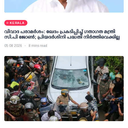
KERALA
വിവാദ പരാമര്‍ശം: ഖേദം പ്രകടിപ്പിച്ച് ഗതാഗത മന്ത്രി
സി.പി ജോണ്‍; പ്രിയദര്‍ശിനി പദ്ധതി നിര്‍ത്തിവെക്കില്ല
05 08 2026
8 mins read