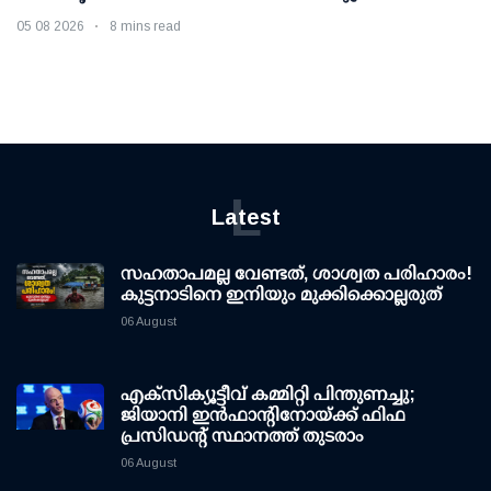
05 08 2026
8 mins read
L
Latest
സഹതാപമല്ല വേണ്ടത്, ശാശ്വത പരിഹാരം!
കുട്ടനാടിനെ ഇനിയും മുക്കിക്കൊല്ലരുത്
06 August
എക്സിക്യൂട്ടീവ് കമ്മിറ്റി പിന്തുണച്ചു;
ജിയാനി ഇന്‍ഫാന്റിനോയ്ക്ക് ഫിഫ
പ്രസിഡന്റ് സ്ഥാനത്ത് തുടരാം
06 August