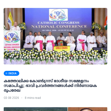
INDIA
കത്തോലിക്ക കോൺഗ്രസ് ദേശീയ സമ്മേളനം
സമാപിച്ചു; ഭാവി പ്രവർത്തനങ്ങൾക്ക് നിർണായക
രൂപരേഖ
03 08 2026
8 mins read