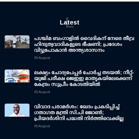
L
Latest
പശ്ചിമ ബംഗാളിൽ വൈദികന് നേരെ തീവ്ര
ഹിന്ദുത്വവാദികളുടെ ഭീഷണി; പ്രദേശം
വിട്ടുപോകാൻ അന്ത്യശാസനം
05 August
ലക്ഷ്യം ചോദ്യപേപ്പര്‍ ചോര്‍ച്ച തടയല്‍; നീറ്റ്-
യുജി പരീക്ഷ ജെഇഇ മാതൃകയിലേക്കെന്ന്
കേന്ദ്രം സുപ്രീം കോടതിയില്‍
05 August
വിവാദ പരാമര്‍ശം: ഖേദം പ്രകടിപ്പിച്ച്
ഗതാഗത മന്ത്രി സി.പി ജോണ്‍;
പ്രിയദര്‍ശിനി പദ്ധതി നിര്‍ത്തിവെക്കില്ല
05 August