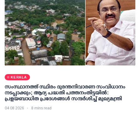
KERALA
സംസ്ഥാനത്ത് സ്ഥിരം ദുരന്തനിവാരണ സംവിധാനം
നടപ്പാക്കും; ആദ്യ പദ്ധതി പത്തനംതിട്ടയില്‍:
പ്രളയബാധിത പ്രദേശങ്ങള്‍ സന്ദര്‍ശിച്ച് മുഖ്യമന്ത്രി
04 08 2026
8 mins read