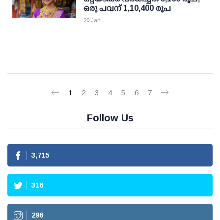
ഒരു പവന് 1,10,400 രൂപ
20 Jan
1
2
3
4
5
6
7
Follow Us
3,715
316
296