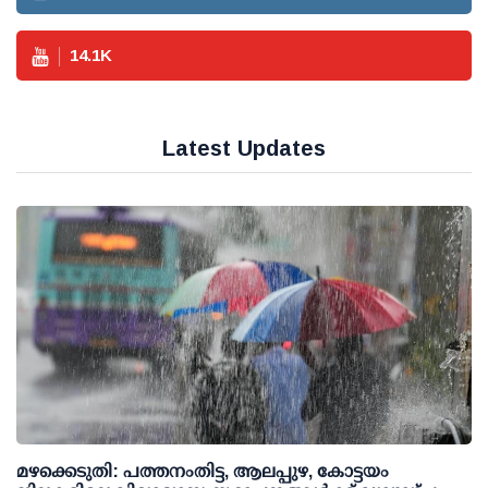
14.1
K
Latest Updates
മഴക്കെടുതി: പത്തനംതിട്ട, ആലപ്പുഴ, കോട്ടയം