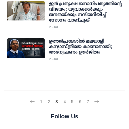
ഇത് പ്രത്യക്ഷ ജനാധിപത്യത്തിന്റെ
വിജയം; യുവാക്കള്‍ക്കും
ജനതയ്ക്കും നന്ദിയറിയിച്ച്
സോനം വാങ്ചുക്
25 Jul
ഉത്തർപ്രദേശിൽ മലയാളി
കന്യാസ്ത്രീയെ കാണാതായി;
അന്വേഷണം ഊർജിതം
25 Jul
1
2
3
4
5
6
7
Follow Us