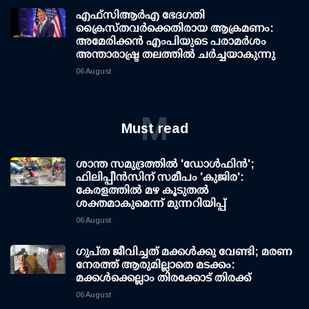
എഫ്‌സി‌ആര്‍‌എ ഭേദഗതി
ക്രൈസ്തവർക്കെതിരായ ആക്രമണം:
അമേരിക്കൻ എംപിയുടെ പരാമർശം
അന്താരാഷ്ട്ര തലത്തിൽ ചർച്ചയാകുന്നു
06 August
M
Must read
ശാന്ത സമുദ്രത്തില്‍ 'ഡോള്‍ഫിന്‍';
ഫിലിപ്പീന്‍സിന് സമീപം 'കുജിര':
കേരളത്തില്‍ മഴ കൂടുതല്‍
ശക്തമാകുമെന്ന് മുന്നറിയിപ്പ്
06 August
ഗുപ്ത ജീവിച്ചത് മക്കള്‍ക്കു വേണ്ടി; മരണ
നേരത്ത് ആരുമില്ലാതെ മടക്കം:
മക്കള്‍ക്കെല്ലാം തിരക്കോട് തിരക്ക്
06 August