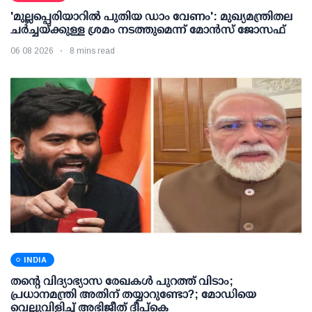
'മുല്ലപ്പെരിയാറില്‍ പുതിയ ഡാം വേണം': മുഖ്യമന്ത്രിതല
ചര്‍ച്ചയ്ക്കുള്ള ശ്രമം നടത്തുമെന്ന് മോന്‍സ് ജോസഫ്
06 08 2026
8 mins read
INDIA
തന്റെ വിദ്യാഭ്യാസ രേഖകള്‍ പുറത്ത് വിടാം;
പ്രധാനമന്ത്രി അതിന് തയ്യാറുണ്ടോ?; മോഡിയെ
വെല്ലുവിളിച്ച് അഭിജീത് ദീപ്കെ