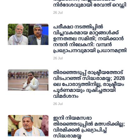
നിര്‍ദേശവുമായി രേവന്ത് റെഡ്ഡി
26 Jul
പരീക്ഷാ നടത്തിപ്പില്‍
വിപ്ലവകരമായ മാറ്റങ്ങള്‍ക്ക്
ഉന്നതതല സമിതി; നയിക്കാന്‍
നന്ദന്‍ നിലേകനി: വമ്പന്‍
പ്രഖ്യാപനവുമായി പ്രധാനമന്ത്രി
26 Jul
തിരഞ്ഞെടുപ്പ് രാഷ്ട്രീയത്തോട്
വിടപറഞ്ഞ് സിദ്ധരാമയ്യ; 2028
ലെ പോരാട്ടത്തിനില്ല, രാഷ്ട്രീയം
പൂര്‍ണമായും ദുഷിച്ചതായി
വിമര്‍ശനം
26 Jul
ഇനി നിയമസഭാ
തിരഞ്ഞെടുപ്പിൽ മത്സരിക്കില്ല;
വിരമിക്കൽ പ്രഖ്യാപിച്ച്
സിദ്ധരാമയ്യ