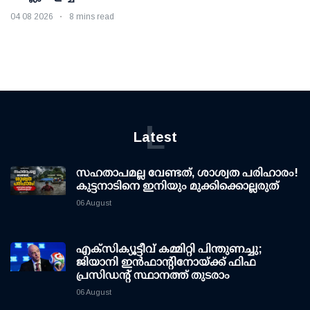
04 08 2026
8 mins read
L
Latest
സഹതാപമല്ല വേണ്ടത്, ശാശ്വത പരിഹാരം!
കുട്ടനാടിനെ ഇനിയും മുക്കിക്കൊല്ലരുത്
06 August
എക്സിക്യൂട്ടീവ് കമ്മിറ്റി പിന്തുണച്ചു;
ജിയാനി ഇന്‍ഫാന്റിനോയ്ക്ക് ഫിഫ
പ്രസിഡന്റ് സ്ഥാനത്ത് തുടരാം
06 August