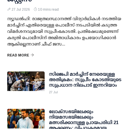
27 Jul 2026
10 mins read
ന്യൂഡൽഹി: രാജ്യതലസ്ഥാനത്ത് വിദ്യാർഥികൾ നടത്തിയ
മാർച്ചിന് എതിരെയുള്ള പൊലീസ് നടപടിയിൽ കടുത്ത
വിമർശനവുമായി സുപ്രീംകോടതി. പ്രതിഷേധമുണ്ടെന്ന്
കരുതി പൊലീസിന് അമിതാധികാരം ഉപയോഗിക്കാൻ
ആകില്ലെന്നാണ് ചീഫ് ജസ...
READ MORE
സിജെപി മാര്‍ച്ചിന് നേരെയുള്ള
അതിക്രമം: സുപ്രീം കോടതിയുടെ
സുപ്രധാന നിലപാട് ഇന്നറിയാം
27 Jul
ലോക്സഭയിലേക്കും
നിയമസഭയിലേക്കും
മത്സരിക്കാനുള്ള പ്രായപരിധി 21
ആക്കണം; വിപ്ലവകരമായ