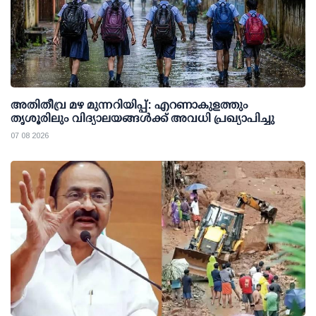
അതിതീവ്ര മഴ മുന്നറിയിപ്പ്: എറണാകുളത്തും
തൃശൂരിലും വിദ്യാലയങ്ങള്‍ക്ക് അവധി പ്രഖ്യാപിച്ചു
07 08 2026