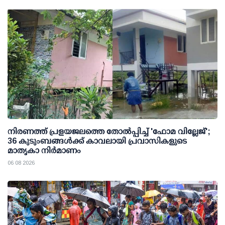
നിരണത്ത് പ്രളയജലത്തെ തോല്‍പ്പിച്ച് 'ഫോമ വില്ലേജ്';
36 കുടുംബങ്ങള്‍ക്ക് കാവലായി പ്രവാസികളുടെ
മാതൃകാ നിര്‍മാണം
06 08 2026