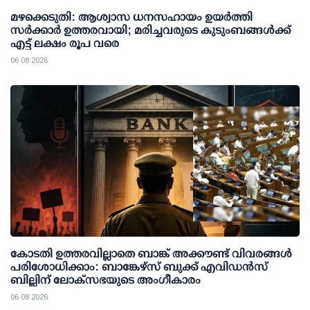
മഴക്കെടുതി: ആശ്വാസ ധനസഹായം ഉയര്‍ത്തി
സര്‍ക്കാര്‍ ഉത്തരവായി; മരിച്ചവരുടെ കുടുംബങ്ങള്‍ക്ക്
എട്ട് ലക്ഷം രൂപ വരെ
06 08 2026
കോടതി ഉത്തരവില്ലാതെ ബാങ്ക് അക്കൗണ്ട് വിവരങ്ങള്‍
പരിശോധിക്കാം: ബാങ്കേഴ്സ് ബുക്ക് എവിഡന്‍സ്
ബില്ലിന് ലോക്സഭയുടെ അംഗീകാരം
06 08 2026