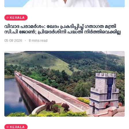
KERALA
വിവാദ പരാമര്‍ശം: ഖേദം പ്രകടിപ്പിച്ച് ഗതാഗത മന്ത്രി
സി.പി ജോണ്‍; പ്രിയദര്‍ശിനി പദ്ധതി നിര്‍ത്തിവെക്കില്ല
05 08 2026
8 mins read
KERALA