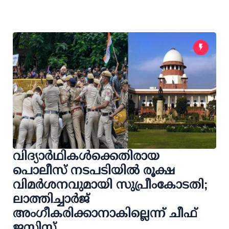
വിദ്യാർഥികൾക്കെതിരായ
പൊലീസ് നടപടിയിൽ രൂക്ഷ
വിമർശനവുമായി സുപ്രീംകോടതി;
ലാത്തിച്ചാർജ്
അംഗീകരിക്കാനാകില്ലെന്ന് ചീഫ്
ജസ്റ്റിസ്