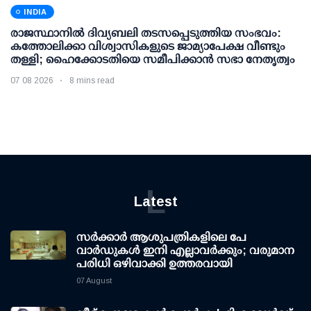
INDIA
രാജസ്ഥാനിൽ ദിവ്യബലി തടസപ്പെടുത്തിയ സംഭവം:
കത്തോലിക്കാ വിശ്വാസികളുടെ ജാമ്യാപേക്ഷ വീണ്ടും
തള്ളി; ഹൈക്കോടതിയെ സമീപിക്കാൻ സഭാ നേതൃത്വം
07 08 2026
8 mins read
L
Latest
സര്‍ക്കാര്‍ ആശുപത്രികളിലെ പേ
വാര്‍ഡുകള്‍ ഇനി എല്ലാവര്‍ക്കും; വരുമാന
പരിധി ഒഴിവാക്കി ഉത്തരവായി
07 August