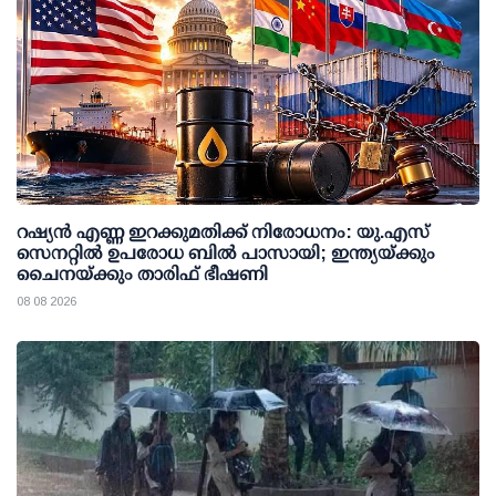
റഷ്യന്‍ എണ്ണ ഇറക്കുമതിക്ക് നിരോധനം: യു.എസ്
സെനറ്റില്‍ ഉപരോധ ബില്‍ പാസായി; ഇന്ത്യയ്ക്കും
ചൈനയ്ക്കും താരിഫ് ഭീഷണി
08 08 2026