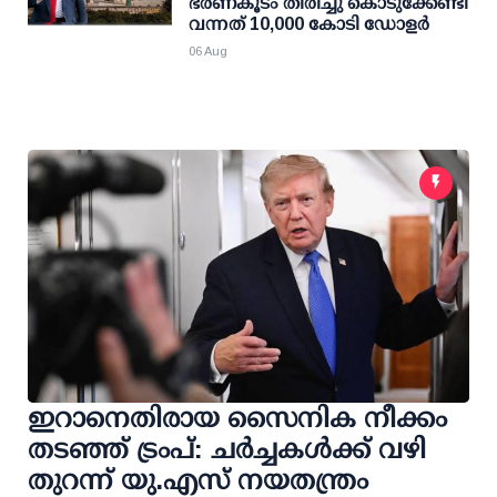
ഭരണകൂടം തിരിച്ചു കൊടുക്കേണ്ടി
വന്നത് 10,000 കോടി ഡോളര്‍
06 Aug
ഇറാനെതിരായ സൈനിക നീക്കം
തടഞ്ഞ് ട്രംപ്: ചര്‍ച്ചകള്‍ക്ക് വഴി
തുറന്ന് യു.എസ് നയതന്ത്രം