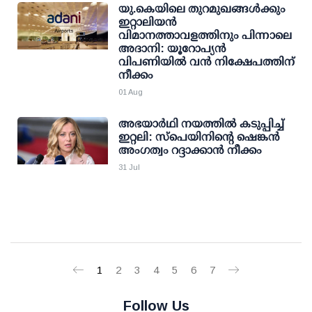
യു.കെയിലെ തുറമുഖങ്ങള്‍ക്കും
ഇറ്റാലിയന്‍
വിമാനത്താവളത്തിനും പിന്നാലെ
അദാനി: യൂറോപ്യന്‍
വിപണിയില്‍ വന്‍ നിക്ഷേപത്തിന്
നീക്കം
01 Aug
അഭയാര്‍ഥി നയത്തില്‍ കടുപ്പിച്ച്
ഇറ്റലി: സ്‌പെയിനിന്റെ ഷെങ്കന്‍
അംഗത്വം റദ്ദാക്കാന്‍ നീക്കം
31 Jul
1
2
3
4
5
6
7
Follow Us