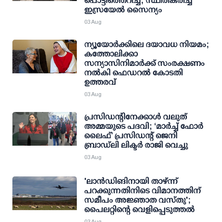
പൊട്ടിത്തെറിച്ച്; സ്ഥിരീകരിച്ച്
ഇസ്രയേൽ സൈന്യം
03 Aug
ന്യൂയോർക്കിലെ ദയാവധ നിയമം;
കത്തോലിക്കാ
സന്യാസിനിമാർക്ക് സംരക്ഷണം
നൽകി ഫെഡറല്‍ കോടതി
ഉത്തരവ്
03 Aug
പ്രസിഡന്റിനേക്കാള്‍ വലുത്
അമ്മയുടെ പദവി; ‘മാര്‍ച്ച് ഫോര്‍
ലൈഫ്’ പ്രസിഡന്റ് ജെനി
ബ്രാഡ്ലി ലിക്ടര്‍ രാജി വെച്ചു
03 Aug
'ലാന്‍ഡിങിനായി താഴ്ന്ന്
പറക്കുന്നതിനിടെ വിമാനത്തിന്
സമീപം അജ്ഞാത വസ്തു';
പൈലറ്റിന്റെ വെളിപ്പെടുത്തല്‍
03 Aug