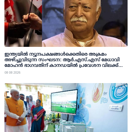
ഇന്ത്യയില്‍ ന്യൂനപക്ഷങ്ങള്‍ക്കെതിരെ അക്രമം
അഴിച്ചുവിടുന്ന സംഘടന: ആര്‍.എസ്.എസ് മേധാവി
മോഹന്‍ ഭാഗവതിന് കാനഡയില്‍ പ്രവേശന വിലക്ക്
ഏര്‍പ്പെടുത്തണമെന്ന് എന്‍.ഡി.പി
08 08 2026