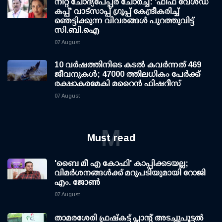
നീറ്റ് ചോദ്യപേപ്പര്‍ ചോര്‍ച്ച: 'ഫിഫ വേള്‍ഡ്
കപ്പ്' വാട്സാപ്പ് ഗ്രൂപ്പ് കേന്ദ്രീകരിച്ച്
ഞെട്ടിക്കുന്ന വിവരങ്ങള്‍ പുറത്തുവിട്ട്
സി.ബി.ഐ
07 August
10 വര്‍ഷത്തിനിടെ കടല്‍ കവര്‍ന്നത് 469
ജീവനുകള്‍; 47000 ത്തിലധികം പേര്‍ക്ക്
രക്ഷാകരമേകി മറൈന്‍ ഫിഷറീസ്
07 August
M
Must read
'ബൈ മീ എ കോഫി' കാപ്പിക്കടയല്ല;
വിമര്‍ശനങ്ങള്‍ക്ക് മറുപടിയുമായി റോജി
എം. ജോണ്‍
07 August
താമരശേരി ഫ്രഷ്കട്ട് പ്ലാന്റ് അടച്ചുപൂട്ടൽ