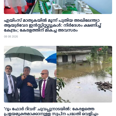
എയിംസ് മാതൃകയില്‍ മൂന്ന് പുതിയ അഖിലേന്ത്യാ
ആയുര്‍വേദ ഇന്‍സ്റ്റിറ്റ്യൂട്ടുകള്‍: നിര്‍ദേശം ക്ഷണിച്ച്
കേന്ദ്രം; കേരളത്തിന് മികച്ച അവസരം
08 08 2026
'റൂം ഫോര്‍ റിവര്‍' ചുവപ്പുനാടയില്‍: കേരളത്തെ
പ്രളയമുക്തമാക്കാനുള്ള സ്വപ്ന പദ്ധതി വെളിച്ചം