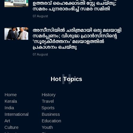
ഉത്തരവ് ഹൈക്കോടതി സ്റ്റേ ചെയ്തു;
സമരം പുനരാരംഭിച്ച് സമര സമിതി
07 August
അസീസിയിൽ ചരിത്രമായി ഒരു മലയാളി
സമർപ്പണം; വിശുദ്ധ ഫ്രാൻസിസിന്റെ
‘സൂര്യകീർത്തനം’ മലയാളത്തിൽ
പ്രകാശനം ചെയ്തു
07 August
H
Hot Topics
Home
History
Kerala
Travel
India
Sports
International
Business
Art
Education
Culture
Youth