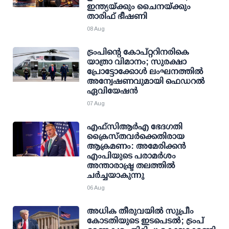
ഇന്ത്യയ്ക്കും ചൈനയ്ക്കും
താരിഫ് ഭീഷണി
08 Aug
ട്രംപിന്റെ കോപ്റ്ററിനരികെ
യാത്രാ വിമാനം; സുരക്ഷാ
പ്രോട്ടോക്കോള്‍ ലംഘനത്തില്‍
അന്വേഷണവുമായി ഫെഡറല്‍
ഏവിയേഷന്‍
07 Aug
എഫ്‌സി‌ആര്‍‌എ ഭേദഗതി
ക്രൈസ്തവർക്കെതിരായ
ആക്രമണം: അമേരിക്കൻ
എംപിയുടെ പരാമർശം
അന്താരാഷ്ട്ര തലത്തിൽ
ചർച്ചയാകുന്നു
06 Aug
അധിക തീരുവയില്‍ സുപ്രീം
കോടതിയുടെ ഇടപെടല്‍; ട്രംപ്