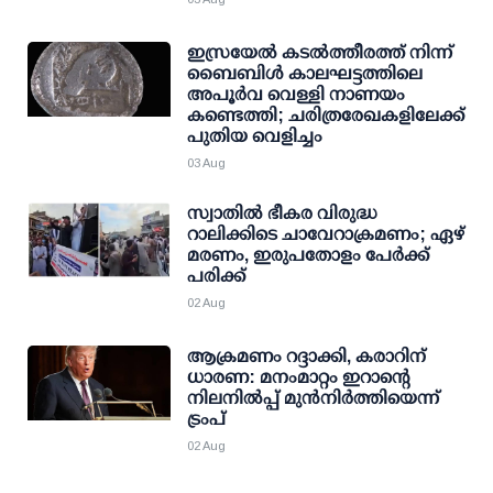
ഇസ്രയേൽ കടൽത്തീരത്ത് നിന്ന്
ബൈബിൾ കാലഘട്ടത്തിലെ
അപൂർവ വെള്ളി നാണയം
കണ്ടെത്തി; ചരിത്രരേഖകളിലേക്ക്
പുതിയ വെളിച്ചം
03 Aug
സ്വാതില്‍ ഭീകര വിരുദ്ധ
റാലിക്കിടെ ചാവേറാക്രമണം; ഏഴ്
മരണം, ഇരുപതോളം പേര്‍ക്ക്
പരിക്ക്
02 Aug
ആക്രമണം റദ്ദാക്കി, കരാറിന്
ധാരണ: മനംമാറ്റം ഇറാന്റെ
നിലനില്‍പ്പ് മുന്‍നിര്‍ത്തിയെന്ന്
ട്രംപ്
02 Aug