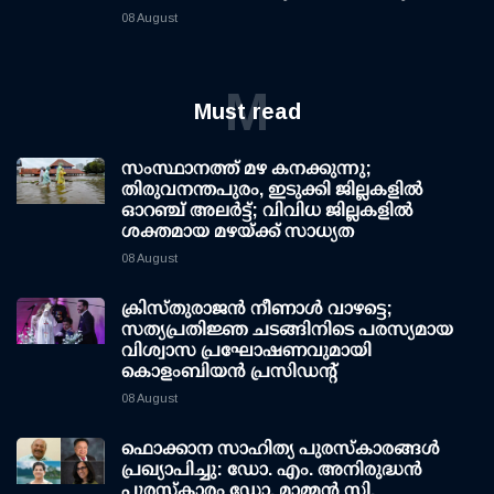
08 August
M
Must read
സംസ്ഥാനത്ത് മഴ കനക്കുന്നു;
തിരുവനന്തപുരം, ഇടുക്കി ജില്ലകളിൽ
ഓറഞ്ച് അലർട്ട്; വിവിധ ജില്ലകളിൽ
ശക്തമായ മഴയ്ക്ക് സാധ്യത
08 August
ക്രിസ്തുരാജൻ നീണാൾ വാഴട്ടെ;
സത്യപ്രതിജ്ഞ ചടങ്ങിനിടെ പരസ്യമായ
വിശ്വാസ പ്രഘോഷണവുമായി
കൊളംബിയൻ പ്രസിഡന്റ്
08 August
ഫൊക്കാന സാഹിത്യ പുരസ്‌കാരങ്ങള്‍
പ്രഖ്യാപിച്ചു: ഡോ. എം. അനിരുദ്ധന്‍
പുരസ്‌കാരം ഡോ. മാമ്മന്‍ സി.