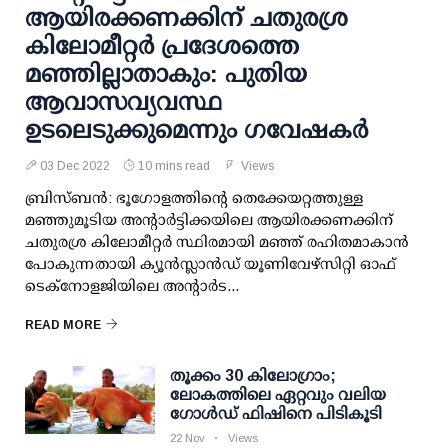
ആയിരക്കണക്കിന് ചതുരശ്ര
കിലോമീറ്റർ പ്രദേശത്തെ
മഞ്ഞില്ലാതാകും: പുതിയ
ആവാസവ്യവസ്ഥ
ഉടലെടുക്കുമെന്നും ഗവേഷകർ
03 Dec 2022
10 mins read
Views
ബ്രിസ്‌ബൻ: ഭൂഗോളത്തിന്റെ തെക്കേയറ്റത്തുള്ള
മഞ്ഞുമൂടിയ അന്റാർട്ടിക്കയിലെ ആയിരക്കണക്കിന്
ചതുരശ്ര കിലോമീറ്റർ സ്ഥിരമായി മഞ്ഞ് രഹിതമാകാൻ
പോകുന്നതായി ക്യൂൻസ്ലാൻഡ് യൂണിവേഴ്സിറ്റി ഓഫ്
ടെക്നോളജിയിലെ അന്റാർട...
READ MORE
തൂക്കം 30 കിലോഗ്രാം;
ലോകത്തിലെ ഏറ്റവും വലിയ
ഗോള്‍ഡ് ഫിഷിനെ പിടികൂടി
22 Nov
Views