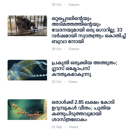
28 Oct
Viewss
ഒറ്റപ്പെടലിന്റെയും
അടിമത്തത്തിന്റെയും
വേദനയുമായി ഒരു ഗൊറില്ല; 33
വര്‍ഷമായി സ്വാതന്ത്ര്യം കൊതിച്ച്
ബുവാ നോയി
28 Oct
Viewss
പ്രകൃതി ഒരുക്കിയ അത്ഭുതം;
ഗ്ലാസ് ഒക്ടോപസ്
കൗതുകമാകുന്നു
20 Oct
Views
ഒരാൾക്ക് 2.85 ലക്ഷം കോടി
ഉറുമ്പുകൾ വീതം; പുതിയ
കണ്ടുപിടുത്തവുമായി
ശാസ്ത്രലോകം
21 Sep
Views