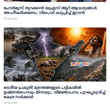
ഹോർമുസ് തുറക്കാൻ യുഎസ് ആറ് ആവശ്യങ്ങൾ
അംഗീകരിക്കണം; നിലപാട് കടുപ്പിച്ച് ഇറാൻ
09 08 2026
ദേശീയ പ്രകൃതി ദുരന്തങ്ങളുടെ പട്ടികയില്‍
ഉഷ്ണതരംഗവും മിന്നലും; വിജ്ഞാപനം പുറപ്പെടുവിച്ച്
കേന്ദ്ര സര്‍ക്കാര്‍
09 08 2026