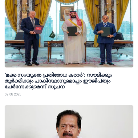
'മക്ക സംയുക്ത പ്രതിരോധ കരാര്‍': സൗദിക്കും
തുര്‍ക്കിക്കും പാകിസ്ഥാനുമൊപ്പം ഈജിപ്തും
ചേര്‍ന്നേക്കുമെന്ന് സൂചന
09 08 2026