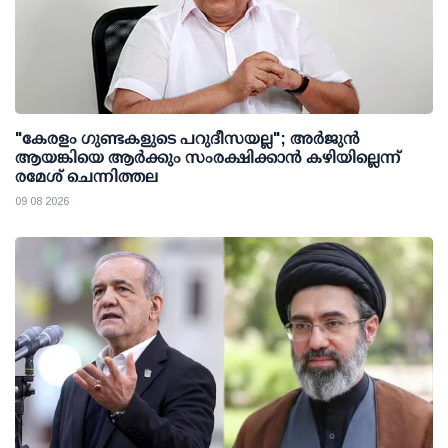
"കേരളം ഗുണ്ടകളുടെ പറുദീസയല്ല"; അർജുൻ
ആയങ്കിയെ ആർക്കും സംരക്ഷിക്കാൻ കഴിയില്ലെന്ന്
രമേശ് ചെന്നിത്തല
09 08 2026