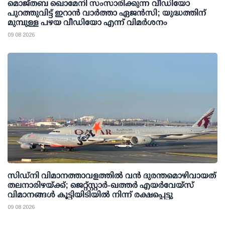
മൊജ്തബ ഖൊമേനി സംസാരിക്കുന്ന വീഡിയോ
പുറത്തുവിട്ട് ഇറാന്‍ വാര്‍ത്താ ഏജന്‍സി; യുദ്ധത്തിന്
മുമ്പുള്ള പഴയ വീഡിയോ എന്ന് വിമര്‍ശനം
09 08 2026
സിഡ്‌നി വിമാനത്താവളത്തിൽ വൻ ദുരന്തമൊഴിവായത്
തലനാരിഴയ്ക്ക്; ജെറ്റ്‌സ്റ്റാർ-ഖത്തർ എയർവേയ്‌സ്
വിമാനങ്ങൾ കൂട്ടിയിടിയിൽ നിന്ന് രക്ഷപ്പെട്ടു
09 08 2026