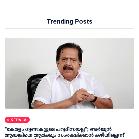
Trending Posts
KERALA
"കേരളം ഗുണ്ടകളുടെ പറുദീസയല്ല"; അർജുൻ
ആയങ്കിയെ ആർക്കും സംരക്ഷിക്കാൻ കഴിയില്ലെന്ന്