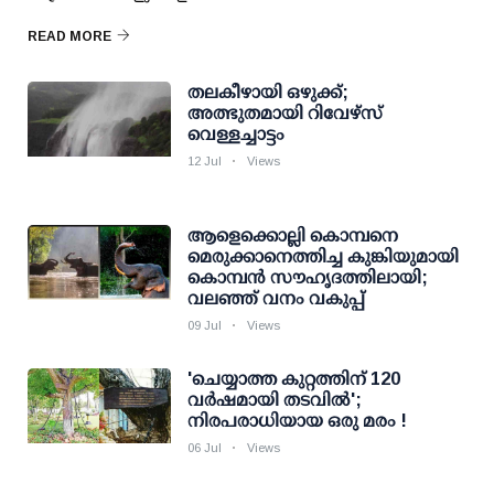
READ MORE
തലകീഴായി ഒഴുക്ക്;
അത്ഭുതമായി റിവേഴ്‌സ്
വെള്ളച്ചാട്ടം
12 Jul
Views
ആളെക്കൊല്ലി കൊമ്പനെ
മെരുക്കാനെത്തിച്ച കുങ്കിയുമായി
കൊമ്പന്‍ സൗഹൃദത്തിലായി;
വലഞ്ഞ് വനം വകുപ്പ്
09 Jul
Views
'ചെയ്യാത്ത കുറ്റത്തിന് 120
വര്‍ഷമായി തടവില്‍';
നിരപരാധിയായ ഒരു മരം !
06 Jul
Views