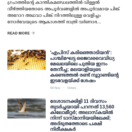
ഗ്രഹത്തിന്റെ കാന്തികമണ്ഡലത്തിൽ വിള്ളൽ
വീഴ്ത്തിയതോടെ അപൂർവങ്ങളിൽ അപൂർവമായ പിങ്ക്
അറോറ അഥവാ പിങ്ക് നിറത്തിലുള്ള വെളിച്ചം
നോർവേയുടെ ആകാശത്ത് രാത്രി വർണാഭ...
READ MORE
'എപിസ്​ കരിഞ്ഞൊടിയൻ':
പശ്ചിമഘട്ട ജൈവവൈവിധ്യ
മേഖലയിലെ പുതിയ ഇനം
തേനീച്ച; മലയാളിയുടെ
കണ്ടെത്തൽ രണ്ട് നൂറ്റാണ്ടിന്റെ
ഇടവേളയ്ക്ക് ശേഷം
04 Nov
Views
ദേശാടനക്കിളി 11 ദിവസം
തുടർച്ചയായി പറന്നത് 13,560
കിലോമീറ്റര്‍; അലാസ്കയിൽ
നിന്ന് ടാസ്മാനിയയിലേക്ക്;
അദ്ഭുതത്തോടെ പക്ഷി
നിരീക്ഷകർ