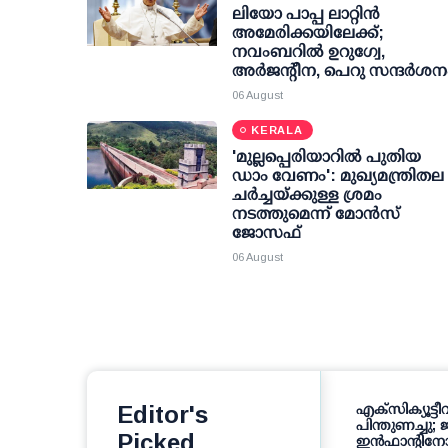
ലിയോ പാപ്പ ലാറ്റിൻ
അമേരിക്കയിലേക്ക്;
നവംബറിൽ ഉറുഗ്വേ,
അർജന്റീന, പെറു സന്ദർശന
06 August
KERALA
'മുല്ലപ്പെരിയാറില്‍ പുതിയ
ഡാം വേണം': മുഖ്യമന്ത്രിതല
ചര്‍ച്ചയ്ക്കുള്ള ശ്രമം
നടത്തുമെന്ന് മോന്‍സ്
ജോസഫ്
06 August
ത്യത്തിലെ
Editor's
സഹതാപമല്ല വേണ്ടത്,
എക്സിക്യൂട്ടീവ്
 കെ
ശാശ്വത പരിഹാരം!
പിന്തുണച്ചു;
Picked
കുട്ടനാടിനെ ഇനിയും
ഇന്‍ഫാന്റിനോയ്