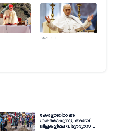
പിച്ച്
അർജന്റീന, പെറു
ണസ്റ്റ്
സന്ദർശനം
06 August
05 August
കേരളത്തില്‍ മഴ
ശക്തമാകുന്നു: അഞ്ച്
ജില്ലകളിലെ വിദ്യാഭ്യാസ