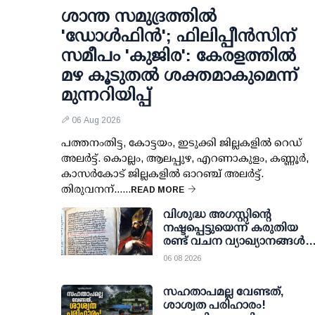
ശാന്ത സമുദ്രത്തില്‍
'ഡോള്‍ഫിന്‍'; ഫിലിപ്പീന്‍സിന്
സമീപം 'കുജിര': കേരളത്തില്‍
മഴ കൂടുതല്‍ ശക്തമാകുമെന്ന്
മുന്നറിയിപ്പ്
06 Aug 2026
പത്തനംതിട്ട, കോട്ടയം, ഇടുക്കി ജില്ലകളില്‍ റെഡ്
അലര്‍ട്ട്. കൊല്ലം, ആലപ്പുഴ, എറണാകുളം, കണ്ണൂര്‍,
കാസര്‍കോട് ജില്ലകളില്‍ ഓറഞ്ച് അലര്‍ട്ട്.
തിരുവനന്......
READ MORE
വിശുദ്ധ അഗസ്റ്റിന്റെ
നഷ്ടപ്പെട്ടുയെന്ന് കരുതിയ
രണ്ട് വചന വ്യാഖ്യാനങ്ങൾ
കണ്ടെത്തി; ചരിത്രപരമായ
06 08 2026
കണ്ടെത്തലുമായി
പോളണ്ടിലെ പെൽപ്ലിൻ
സഹതാപമല്ല വേണ്ടത്,
രൂപത
ശാശ്വത പരിഹാരം!