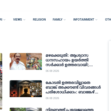
RI
VIEWS
RELIGION
FAMILY
INFOTAINMENT
OTH
മഴക്കെടുതി: ആശ്വാസ
ധനസഹായം ഉയര്‍ത്തി
സര്‍ക്കാര്‍ ഉത്തരവായി;
മരിച്ചവരുടെ
06 08 2026
കുടുംബങ്ങള്‍ക്ക് എട്ട് ലക്ഷം
രൂപ വരെ
കോടതി ഉത്തരവില്ലാതെ
ബാങ്ക് അക്കൗണ്ട് വിവരങ്ങള്‍
പരിശോധിക്കാം: ബാങ്കേഴ്സ്
ബുക്ക് എവിഡന്‍സ് ബില്ലിന്
06 08 2026
ലോക്സഭയുടെ അംഗീകാരം
നിരണത്ത് പ്രളയജലത്തെ