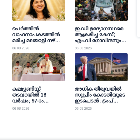
പെർത്തിൽ
ഇ.ഡി ഉദ്യോഗസ്ഥരെ
വാഹനാപകടത്തിൽ
ആക്രമിച്ച കേസ്;
മരിച്ച മലയാളി നഴ്സ്
എം.വി ഗോവിന്ദനും
ം
ആൻ മേരി
ജോണ്‍ ബ്രിട്ടാസിനും
06 08 2026
06 08 2026
ജോയിയുടെ
നോട്ടീസ്
സംസ്കാരം നാളെ
കേരളത്തിൽ
കമ്മ്യൂണിസ്റ്റ്
അധിക തീരുവയില്‍
തടവറയില്‍ 18
സുപ്രീം കോടതിയുടെ
വര്‍ഷം; 97-ാം
ഇടപെടല്‍; ട്രംപ്
വയസില്‍ അതേ
ഭരണകൂടം തിരിച്ചു
06 08 2026
06 08 2026
വേദിയില്‍
കൊടുക്കേണ്ടി വന്നത്
ദിവ്യബലിയര്‍പ്പിച്ച്
10,000 കോടി ഡോളര്‍
കര്‍ദിനാള്‍ ഏണസ്റ്റ്
സിമോണി