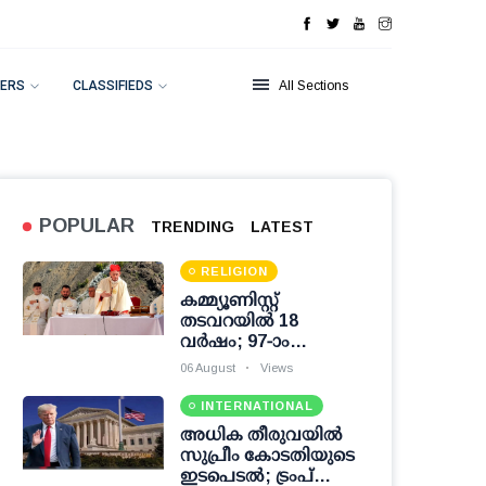
ERS
CLASSIFIEDS
All Sections
POPULAR
TRENDING
LATEST
RELIGION
കമ്മ്യൂണിസ്റ്റ്
തടവറയില്‍ 18
വര്‍ഷം; 97-ാം
വയസില്‍ അതേ
06 August
Views
വേദിയില്‍
ദിവ്യബലിയര്‍പ്പിച്ച്
INTERNATIONAL
കര്‍ദിനാള്‍ ഏണസ്റ്റ്
അധിക തീരുവയില്‍
സിമോണി
സുപ്രീം കോടതിയുടെ
ഇടപെടല്‍; ട്രംപ്