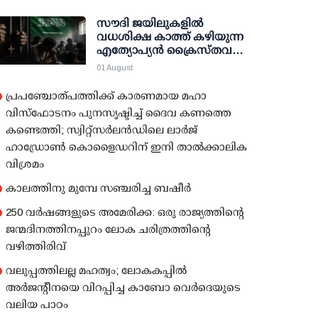
സൗദി ജയിലുകളിൽ
വധശിക്ഷ കാത്ത് കഴിയുന്ന
എത്യോപ്യൻ ക്രൈസ്തവരെ
മോചിപ്പിക്കണം; ബ്രിട്ടീഷ്
01 August
സർക്കാരിന്റെ ഇടപെടൽ
തേടി ആംഗ്ലിക്കൻ
പ്രപഞ്ചോത്പത്തിക്ക് കാരണമായ മഹാ
ബിഷപ്പുമാർ
വിസ്‌ഫോടനം പുനസൃഷ്ടിച്ച് ദൈവ കണത്തെ
കണ്ടെത്തി; സ്വിറ്റ്‌സര്‍ലന്‍ഡിലെ ലാര്‍ജ്
ഹാഡ്രോണ്‍ കൊളൈഡറിന് ഇനി താല്‍ക്കാലിക
വിശ്രമം
കാലത്തിനു മുമ്പേ സഞ്ചരിച്ച ബഷീര്‍
250 വര്‍ഷങ്ങളുടെ അമേരിക്ക: ഒരു രാജ്യത്തിന്റെ
ജന്മദിനത്തിനപ്പുറം ലോക ചരിത്രത്തിന്റെ
വഴിത്തിരിവ്
വലുപ്പത്തിലല്ല മഹത്വം; ലോകകപ്പില്‍
അര്‍ജന്റീനയെ വിറപ്പിച്ച കാബോ വെര്‍ദെയുടെ
വലിയ പാഠം