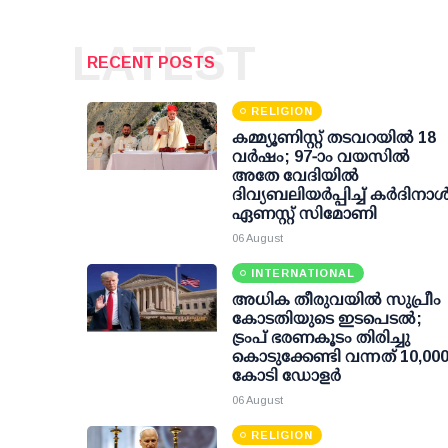
LATEST
RECENT POSTS
RELIGION
കമ്മ്യൂണിസ്റ്റ് തടവറയില്‍ 18
വര്‍ഷം; 97-ാം വയസില്‍
അതേ വേദിയില്‍
ദിവ്യബലിയര്‍പ്പിച്ച് കര്‍ദിനാള്
ഏണസ്റ്റ് സിമോണി
06 August
INTERNATIONAL
അധിക തീരുവയില്‍ സുപ്രീം
കോടതിയുടെ ഇടപെടല്‍;
ട്രംപ് ഭരണകൂടം തിരിച്ചു
കൊടുക്കേണ്ടി വന്നത് 10,00
കോടി ഡോളര്‍
06 August
RELIGION