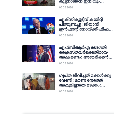
കുട്ടനാടിനെ ഇനിയും
മുക്കിക്കൊല്ലരുത്
06 08 2026
എക്സിക്യൂട്ടീവ് കമ്മിറ്റി
പിന്തുണച്ചു; ജിയാനി
ഇന്‍ഫാന്റിനോയ്ക്ക് ഫിഫ
പ്രസിഡന്റ് സ്ഥാനത്ത് തുടരാ
06 08 2026
എഫ്‌സി‌ആര്‍‌എ ഭേദഗതി
ക്രൈസ്തവർക്കെതിരായ
ആക്രമണം: അമേരിക്കൻ
എംപിയുടെ പരാമർശം
06 08 2026
അന്താരാഷ്ട്ര തലത്തിൽ
ചർച്ചയാകുന്നു
ഗുപ്ത ജീവിച്ചത് മക്കള്‍ക്കു
വേണ്ടി; മരണ നേരത്ത്
ആരുമില്ലാതെ മടക്കം:
മക്കള്‍ക്കെല്ലാം തിരക്കോട്
06 08 2026
തിരക്ക്