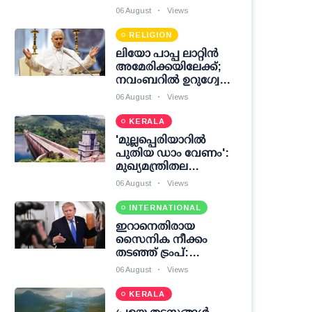
ഭരണകൂടം തിരിച്ചു
06 August
Views
കൊടുക്കേണ്ടി വന്നത്
10,000 കോടി ഡോളര്‍
RELIGION
ലിയോ പാപ്പ ലാറ്റിൻ
അമേരിക്കയിലേക്ക്;
നവംബറിൽ ഉറുഗ്വേ,
അർജന്റീന, പെറു
06 August
Views
സന്ദർശനം
KERALA
'മുല്ലപ്പെരിയാറില്‍
പുതിയ ഡാം വേണം':
മുഖ്യമന്ത്രിതല
ചര്‍ച്ചയ്ക്കുള്ള ശ്രമം
06 August
Views
നടത്തുമെന്ന്
മോന്‍സ് ജോസഫ്
INTERNATIONAL
ഇറാനെതിരായ
സൈനിക നീക്കം
തടഞ്ഞ് ട്രംപ്:
ചര്‍ച്ചകള്‍ക്ക് വഴി
06 August
Views
തുറന്ന് യു.എസ്
നയതന്ത്രം
KERALA