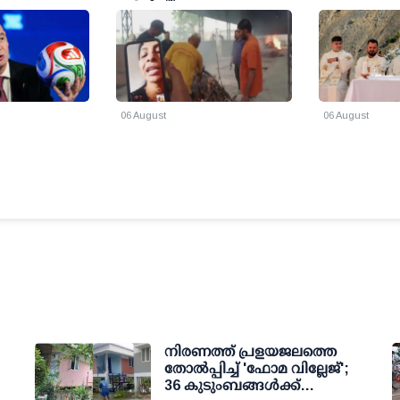
ഥാനത്ത്
മക്കള്‍ക്കെല്ലാം തിരക്കോട്
ദിവ്യബലിയര്‍പ്
തിരക്ക്
കര്‍ദിനാള്‍ ഏ
സിമോണി
06 August
06 August
നിരണത്ത് പ്രളയജലത്തെ
തോല്‍പ്പിച്ച് 'ഫോമ വില്ലേജ്';
36 കുടുംബങ്ങള്‍ക്ക്