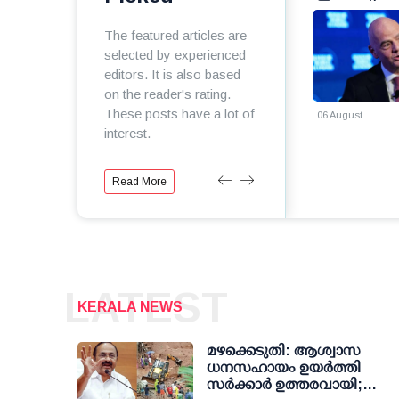
മുക്കിക്കൊല്ലരുത്
പ്രസിഡന്റ് സ്
തുടരാം
The featured articles are
selected by experienced
editors. It is also based
on the reader's rating.
These posts have a lot of
06 August
06 August
interest.
Read More
LATEST
KERALA NEWS
മഴക്കെടുതി: ആശ്വാസ
ധനസഹായം ഉയര്‍ത്തി
സര്‍ക്കാര്‍ ഉത്തരവായി;