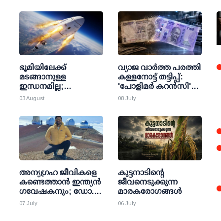
ഭൂമിയിലേക്ക്
വ്യാജ വാര്‍ത്ത പരത്തി
മടങ്ങാനുള്ള
കള്ളനോട്ട് തട്ടിപ്പ്:
ഇന്ധനമില്ല;
'പോളിമര്‍ കറന്‍സി'
ചന്ദ്രോപരിതലത്തില്‍
കെണിയില്‍ വീഴരുത്!
03 August
08 July
ഇടിച്ചിറങ്ങി
ഇല്ലാതാകാന്‍ സ്പേസ്
എക്‌സ് റോക്കറ്റ്
അന്യഗ്രഹ ജീവികളെ
കുട്ടനാടിന്റെ
കണ്ടെത്താന്‍ ഇന്ത്യന്‍
ജീവനെടുക്കുന്ന
ഗവേഷകനും; ഡോ.
മാരകരോഗങ്ങൾ
ദേവേഷ് നന്ദല്‍
07 July
06 July
പ്രത്യേക ശാസ്ത്ര
ഉപദേശക