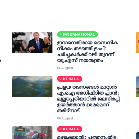
കൗണ്‍സില്‍ അംഗം
INTERNATIONAL
ഇറാനെതിരായ സൈനിക
നീക്കം തടഞ്ഞ് ട്രംപ്:
ചര്‍ച്ചകള്‍ക്ക് വഴി തുറന്ന്
‍
യു.എസ് നയതന്ത്രം
06 August
KERALA
പ്രളയ തടസങ്ങള്‍ മാറ്റാന്‍
എ.ഐ അധിഷ്ഠിത പ്ലാന്‍;
മുല്ലപ്പെരിയാറില്‍ ജലനിരപ്പ്
ഉയര്‍ത്താന്‍ ശ്രമമെന്ന്
0
തമിഴ്നാട്
06 August
KERALA
മഴക്കെടുതി: പത്തനംതിട്ട,