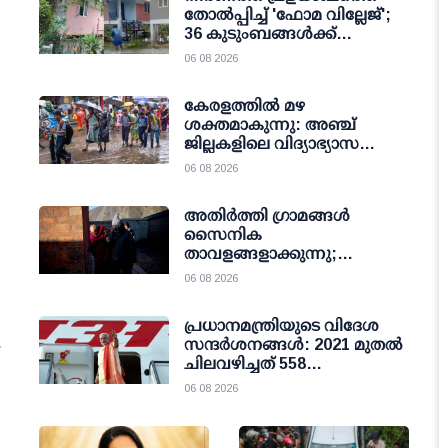
തോല്‍പ്പിച്ച് 'ഫോമ വില്ലേജ്';
36 കുടുംബങ്ങള്‍ക്ക്
കാവലായി പ്രവാസികളുടെ
06 08 2026
മാതൃകാ നിര്‍മാണം
കേരളത്തില്‍ മഴ
ശക്തമാകുന്നു: അഞ്ച്
ജില്ലകളിലെ വിദ്യാഭ്യാസ
സ്ഥാപനങ്ങള്‍ക്ക്
06 08 2026
വെള്ളിയാഴ്ച അവധി
അതിര്‍ത്തി ഗ്രാമങ്ങള്‍
സൈനിക
താവളങ്ങളാക്കുന്നു;
ടിബറ്റിലെ സാംസ്‌കാരിക
06 08 2026
അധിനിവേശവും സൈനിക
നീക്കവും ശക്തിപ്പെടുത്തി
പ്രധാനമന്ത്രിയുടെ വിദേശ
ചൈന
സന്ദർശനങ്ങൾ: 2021 മുതൽ
ചിലവഴിച്ചത് 558
കോടിയിലധികം രൂപ;
06 08 2026
കണക്കുകൾ പുറത്തുവിട്ട്
വിദേശകാര്യ മന്ത്രാലയം