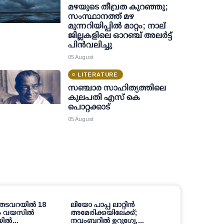
മഴയുടെ തീവ്രത കുറഞ്ഞു;
സംസ്ഥാനത്ത് മഴ
മുന്നറിയിപ്പിൽ മാറ്റം; നാല്
ജില്ലകളിലെ ഓറഞ്ച് അലർട്ട്
പിൻവലിച്ചു
05 August
LITERATURE
സഞ്ചാര സാഹിത്യത്തിലെ
കുലപതി എസ് കെ
പൊറ്റക്കാട്
05 August
റ് തടവറയില്‍ 18
ലിയോ പാപ്പ ലാറ്റിൻ
സഞ്ചാര സാ
ാം വയസില്‍
അമേരിക്കയിലേക്ക്;
കുലപതി എ
ല്‍
നവംബറിൽ ഉറുഗ്വേ,
പൊറ്റക്കാട്