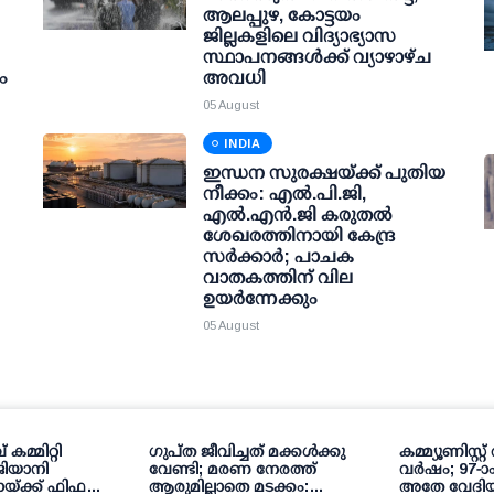
ആലപ്പുഴ, കോട്ടയം
ജില്ലകളിലെ വിദ്യാഭ്യാസ
സ്ഥാപനങ്ങള്‍ക്ക് വ്യാഴാഴ്ച
ം
അവധി
05 August
INDIA
ഇന്ധന സുരക്ഷയ്ക്ക് പുതിയ
നീക്കം: എല്‍.പി.ജി,
എല്‍.എന്‍.ജി കരുതല്‍
ശേഖരത്തിനായി കേന്ദ്ര
സര്‍ക്കാര്‍; പാചക
വാതകത്തിന് വില
ഉയര്‍ന്നേക്കും
05 August
 കമ്മിറ്റി
ഗുപ്ത ജീവിച്ചത് മക്കള്‍ക്കു
കമ്മ്യൂണിസ്റ്
 ജിയാനി
വേണ്ടി; മരണ നേരത്ത്
വര്‍ഷം; 97-
ക്ക് ഫിഫ
ആരുമില്ലാതെ മടക്കം:
അതേ വേദിയി