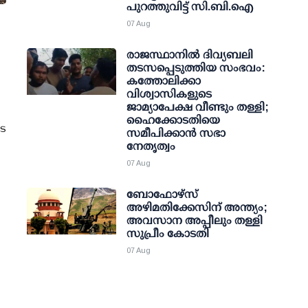
പുറത്തുവിട്ട് സി.ബി.ഐ
07 Aug
രാജസ്ഥാനിൽ ദിവ്യബലി
തടസപ്പെടുത്തിയ സംഭവം:
കത്തോലിക്കാ
വിശ്വാസികളുടെ
ജാമ്യാപേക്ഷ വീണ്ടും തള്ളി;
ഹൈക്കോടതിയെ
ടെ
സമീപിക്കാൻ സഭാ
നേതൃത്വം
07 Aug
ബോഫോഴ്സ്
അഴിമതിക്കേസിന് അന്ത്യം;
അവസാന അപ്പീലും തള്ളി
സുപ്രീം കോടതി
07 Aug