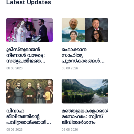
Latest Updates
ക്രിസ്തുരാജൻ
ഫൊക്കാന
നീണാൾ വാഴട്ടെ;
സാഹിത്യ
സത്യപ്രതിജ്ഞ
പുരസ്‌കാരങ്ങള്‍
ചടങ്ങിനിടെ
പ്രഖ്യാപിച്ചു: ഡോ.
08 08 2026
08 08 2026
പരസ്യമായ
എം. അനിരുദ്ധന്‍
വിശ്വാസ
പുരസ്‌കാരം ഡോ.
പ്രഘോഷണവുമായി
മാമ്മന്‍ സി.
കൊളംബിയൻ
ജേക്കബിനും,
പ്രസിഡന്റ്
മറിയാമ്മ പിള്ള
പുരസ്‌കാരം ബിന്ദു
കാനയ്ക്കും
വിവാഹ
മഞ്ഞുമലകളേക്കാൾ
ജീവിതത്തിന്റെ
മനോഹരം: സ്വിസ്
പവിത്രതയ്ക്കായി
ജീവിതദർശനം
രക്തസാക്ഷിത്വം;
08 08 2026
08 08 2026
അഞ്ച് സ്പാനിഷ്