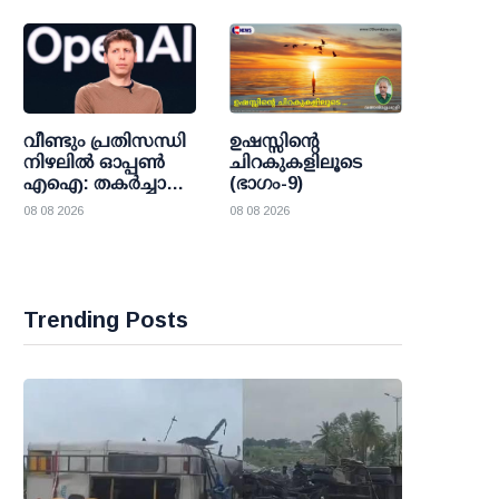
ഫ്രാന്‍സിസ്‌കന്‍
വൈദികരെ
വാഴ്ത്തപ്പെട്ടവരായി
പ്രഖ്യാപിക്കുന്നു
വീണ്ടും പ്രതിസന്ധി
ഉഷസ്സിന്റെ
നിഴലില്‍ ഓപ്പണ്‍
ചിറകുകളിലൂടെ
എഐ: തകര്‍ച്ചാ
(ഭാഗം-9)
മുന്നറിയിപ്പുകളെ
08 08 2026
08 08 2026
കാറ്റില്‍പ്പറത്തി
ശുഭാപ്തി
വിശ്വാസവുമായി
സാം ഓള്‍ട്ട്മാന്‍
Trending Posts