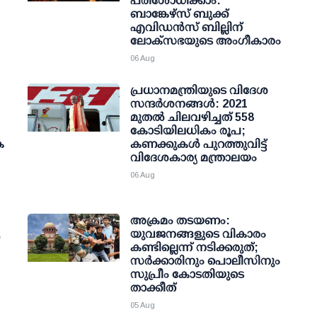
പരിശോധിക്കാം:
ബാങ്കേഴ്സ് ബുക്ക്
എവിഡന്‍സ് ബില്ലിന്
ലോക്സഭയുടെ അംഗീകാരം
06 Aug
പ്രധാനമന്ത്രിയുടെ വിദേശ
സന്ദർശനങ്ങൾ: 2021
മുതൽ ചിലവഴിച്ചത് 558
കോടിയിലധികം രൂപ;
ക
കണക്കുകൾ പുറത്തുവിട്ട്
വിദേശകാര്യ മന്ത്രാലയം
06 Aug
അക്രമം തടയണം:
,
യുവജനങ്ങളുടെ വികാരം
കണ്ടില്ലെന്ന് നടിക്കരുത്;
സര്‍ക്കാരിനും പൊലീസിനും
സുപ്രീം കോടതിയുടെ
താക്കീത്
05 Aug