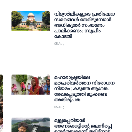
വിദ്യാര്‍ഥികളുടെ പ്രതിഷേധ
സമരങ്ങള്‍ നേരിടുമ്പോള്‍
അധികൃതര്‍ സംയമനം
പാലിക്കണം: സുപ്രീം
കോടതി
05 Aug
മഹാരാഷ്ട്രയിലെ
മതപരിവർത്തന നിരോധന
നിയമം; കടുത്ത ആശങ്ക
രേഖപ്പെടുത്തി മുംബൈ
അതിരൂപത
05 Aug
മുല്ലപ്പെരിയാര്‍
അണക്കെട്ടിന്റെ ജലനിരപ്പ്
ഉയര്‍ത്തുമെന്ന് തമിഴ്‌നാട്