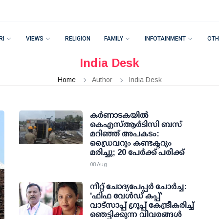
RI
VIEWS
RELIGION
FAMILY
INFOTAINMENT
OTH
India Desk
Home
Author
India Desk
കര്‍ണാടകയില്‍
കെഎസ്ആര്‍ടിസി ബസ്
മറിഞ്ഞ് അപകടം:
ഡ്രൈവറും കണ്ടക്ടറും
മരിച്ചു; 20 പേര്‍ക്ക് പരിക്ക്
08 Aug
നീറ്റ് ചോദ്യപേപ്പര്‍ ചോര്‍ച്ച:
'ഫിഫ വേള്‍ഡ് കപ്പ്'
വാട്സാപ്പ് ഗ്രൂപ്പ് കേന്ദ്രീകരിച്ച്
ഞെട്ടിക്കുന്ന വിവരങ്ങള്‍