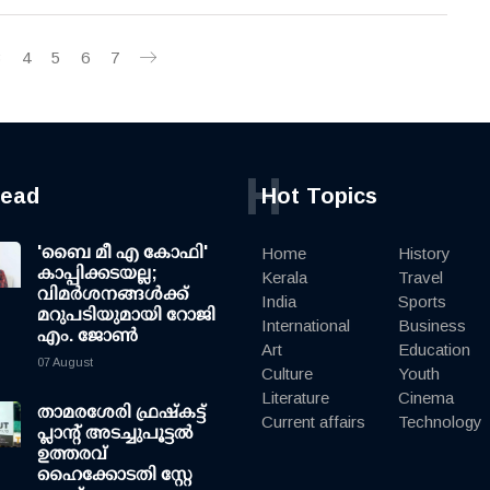
3
4
5
6
7
H
read
Hot Topics
'ബൈ മീ എ കോഫി'
Home
History
കാപ്പിക്കടയല്ല;
Kerala
Travel
വിമര്‍ശനങ്ങള്‍ക്ക്
India
Sports
മറുപടിയുമായി റോജി
International
Business
എം. ജോണ്‍
Art
Education
07 August
Culture
Youth
Literature
Cinema
താമരശേരി ഫ്രഷ്കട്ട്
Current affairs
Technology
പ്ലാന്റ് അടച്ചുപൂട്ടൽ
ഉത്തരവ്
ഹൈക്കോടതി സ്റ്റേ