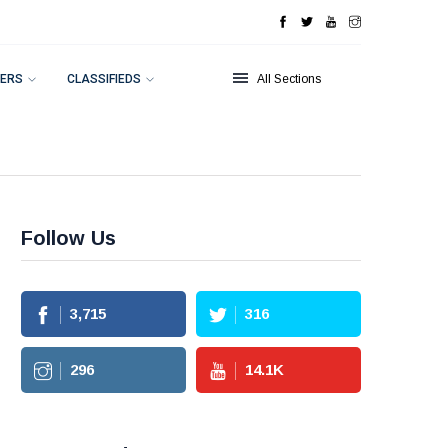
ERS
CLASSIFIEDS
All Sections
Follow Us
3,715
316
296
14.1
K