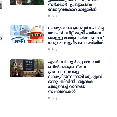
സര്‍ക്കാര്‍; പ്രഖ്യാപനം
ബജറ്റവതരണ വേളയില്‍
05 Aug
ലക്ഷ്യം ചോദ്യപേപ്പര്‍ ചോര്‍ച്ച
തടയല്‍; നീറ്റ്-യുജി പരീക്ഷ
ര
ജെഇഇ മാതൃകയിലേക്കെന്ന്
കേന്ദ്രം സുപ്രീം കോടതിയില്‍
05 Aug
എഫ്.സി.ആര്‍.എ ഭേദഗതി
ബില്‍: ക്രൈസ്തവ
പ്രസ്ഥാനങ്ങളെ
ലക്ഷ്യമിടുന്നതായി യു.എസ്
ജനപ്രതിനിധി; ആശങ്ക
പങ്കുവെച്ച് സന്നദ്ധ
സംഘടനകള്‍
05 Aug