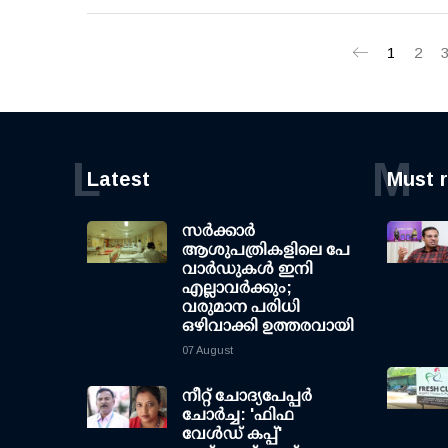
1
2
L
M
Latest
Must 
സര്‍ക്കാര്‍
ആശുപത്രികളിലെ പേ
വാര്‍ഡുകള്‍ ഇനി
എല്ലാവര്‍ക്കും;
വരുമാന പരിധി
ഒഴിവാക്കി ഉത്തരവായി
07 August
നീറ്റ് ചോദ്യപേപ്പര്‍
ചോര്‍ച്ച: 'ഫിഫ
വേള്‍ഡ് കപ്പ്'