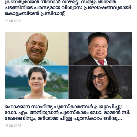
ക്രിസ്തുരാജൻ നീണാൾ വാഴട്ടെ; സത്യപ്രതിജ്ഞ
ചടങ്ങിനിടെ പരസ്യമായ വിശ്വാസ പ്രഘോഷണവുമായി
കൊളംബിയൻ പ്രസിഡന്റ്
08 08 2026
ഫൊക്കാന സാഹിത്യ പുരസ്‌കാരങ്ങള്‍ പ്രഖ്യാപിച്ചു:
ഡോ. എം. അനിരുദ്ധന്‍ പുരസ്‌കാരം ഡോ. മാമ്മന്‍ സി.
ജേക്കബിനും, മറിയാമ്മ പിള്ള പുരസ്‌കാരം ബിന്ദു
കാനയ്ക്കും
08 08 2026