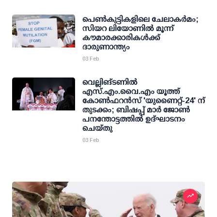
പെണ്‍കുട്ടികളിലെ ചേലാകര്‍മം;
സിയറ ലിയോണില്‍ മൂന്ന്
കൗമാരക്കാരികള്‍ക്ക്
ദാരുണാന്ത്യം
03 Feb
വെല്ലിങ്ടണില്‍
എസ്.എം.വൈ.എം യൂത്ത്
കോണ്‍ഫറന്‍സ് 'യുണൈറ്റ്-24' ന്
തുടക്കം; ബിഷപ്പ്‌ മാർ ജോണ്‍
പനന്തോട്ടത്തില്‍ ഉദ്ഘാടനം
ചെയ്തു
03 Feb