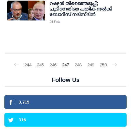
റഷ്യൻ തിരഞ്ഞെടുപ്പ്;
പുടിനെതിരെ പത്രിക നൽകി
ബോറിസ് നദിസ്ദിൻ
01 Feb
244
245
246
247
248
249
250
Follow Us
3,715
316